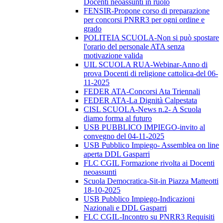
Docenti neoassunti in ruolo
FENSIR-Propone corso di preparazione
per concorsi PNRR3 per ogni ordine e
grado
POLITEIA SCUOLA-Non si può spostare
l'orario del personale ATA senza
motivazione valida
UIL SCUOLA RUA-Webinar-Anno di
prova Docenti di religione cattolica-del 06-
11-2025
FEDER ATA-Concorsi Ata Triennali
FEDER ATA-La Dignità Calpestata
CISL SCUOLA-News n.2- A Scuola
diamo forma al futuro
USB PUBBLICO IMPIEGO-invito al
convegno del 04-11-2025
USB Pubblico Impiego- Assemblea on line
aperta DDL Gasparri
FLC CGIL Formazione rivolta ai Docenti
neoassunti
Scuola Democratica-Sit-in Piazza Matteotti
18-10-2025
USB Pubblico Impiego-Indicazioni
Nazionali e DDL Gasparri
FLC CGIL-Incontro su PNRR3 Requisiti