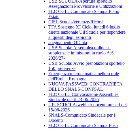
USB SCUOLA-Apertura sportello
Assegnazioni Provvisorie e Utilizzazioni
FLC CGIL-Comunicato Stampa-Piano
Estate
CISL Scuola-Vertenze-Ricorsi
TFA Sostegno XI Ciclo, lunedì 6 luglio
diretta nazionale Uil Scuola per rispondere
ai quesiti degli aspiranti
adeguamento OD ata
USB Scuola: Assemblea online su
supplenze e immissioni in ruolo A.S.
2026/27-
USB Scuola: Avvio prenotazioni sportello
150 preferenze
Emergenza microclimatica nelle scuole
dell'Emilia Romagna
NUOVA PASSWEB: CONTRARIETA'
DELLO SNALS-CONFSAL
FLC CGIL- Convocazione Assemblea
Sindacale per il 23-06-2026
UIL SCUOLA-webinar docenti precari del
15-06-2026
SNALS-Comunicato Sindacale per i
Docenti
FLC CGIL-Comunicato Stampa-Posti