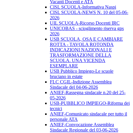
Vacanti Docenti e ATA
CISL SCUOLA-Informativa Naspi
CISL SCUOLA-NEWS N. 10 del 05-06-
2026
UIL SCUOLA-Ricorso Docenti IRC
UNICOBAS - scioglimento riserva gps
2026
USB SCUOLA, OSA E CAMBIARE
ROTTA - TAVOLA ROTONDA
INDICAZIONI NAZIONALI E
TRASFORMAZIONE DELLA
SCUOLA. UNA VICENDA
ESEMPLARE
USB Pubblico Impiego-Le scuole
bruciano in estate
FLC CGIL-Indizione Assemblea
Sindacale del 04-06-2026
ANIEF-Rassegna sindacale n.20 del 25-
05-2026
USB-PUBBLICO IMPIEGO-Riforma dei
tecnici
ANIEF-Comunicato sindacale per tutto il
personale ATA
ANIEF-Convocazione Assemblea
Sindacale Regionale del 03-06-2026