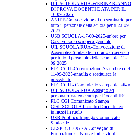
UIL SCUOLA RUA-WEBINAR-ANNO
DI PROVA DOCENTI E ATA PER IL
16-09-2025-
ANIEF-Convocazione di un seminario per
tutto il personale della scuola per il 23-09-
2025
USB SCUOLA-17-09-2025-un'ora per
Gaza verso lo sciopero generale
UIL SCUOLA RUA-Convocazione di
Assemblea Sindacale in orario di servizio
per tutto il personale della scuola del 11-
09-2025
FLC CGIL-Convocazione Assemblea del
11-09-2025-annulla e sostituisce la
precedente
FLC CGIL- Comunicato stampa del sit-in
UIL SCUOLA RUA Assegno ad
personam Vademecum per Docenti IRC
FLC CGI Comunicato Stampa
CISL SCUOLA Incontro Docenti neo
immessi in ruolo
USB Pubblico Impiego Comunicato
Sindacale
CESP BOLOGNA Convegno di
Formazione su Nuove Indicazioni