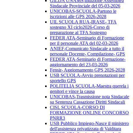
GILDA UNAMS-Indizione Assemblea
Sindacale Provinciale del 05-03-2026
UNICOBAS-SCUOLA-Partono le
iscrizioni alle GPS 2026-2028
UIL SCUOLA RUA-IRASE- TFA
sostegno XI ciclo2026-Corso di
preparazione al TFA Sostegno
FEDER ATA-Seminario di Formazione
per il personale ATA del 02-03-2026
ANIEF-Comunicato Sindacale a tutto il
personale Docente- Compilazione- GPS
FEDER ATA-Seminario di Formazione-
aggiornamento del 23-03-2026
Fensir- Aggiornamento GPS 2026-2028
USB SCUOLA-Avvio prenotazioni per
sportello GPS
POLITELIA SCUOLA-Maestra querela i
genitori e vince la causa
UNICOBAS-Trasmissione nota Sindacale
su Sentenza Cassazione Diritti Sindacali
CISL SCUOLA-CORSO DI
FORMAZIONE ONLINE CONCORSO
PNRR3
USB Pubblico Impiego-Nasce il ministero
dell'assistenza privatizzata di Valditara