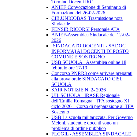
Termine Docenti IRC
ANIEF-Convocazione di Seminario di
Formazione del 26-02-2026
CIB.UNICOBAS-Trasmissione nota
Sindacale
FENSIR-RICORSI Personale ATA
ANIEF-Assemblea Sindacale del 12-02-
2026
[SINDACATO DOCENTI - SADOC
INFORMA] AI DOCENTI DI POSTO
COMUNE E SOSTEGNO
USB SCUOLA - Assemblea online 18
febbraio ore 17-19
Concorso PNRR3 come arrivare preparati
alla prova orale SINDACATO CISL
SCUOLA
SAIR NOTIZIE N. 2- 2026
UIL SCUOLA - IRASE Regionale
dell’Emilia Romagna | TFA sostegno XI
ciclo 2026 – Corso di preparazione al TFA
Sostegno
USB La scuola militarizzata. Per Governo
Meloni, studenti e docenti sono un
problema di ordine pubblico
FLCGIL - ASSEMBLEA SINDACALE