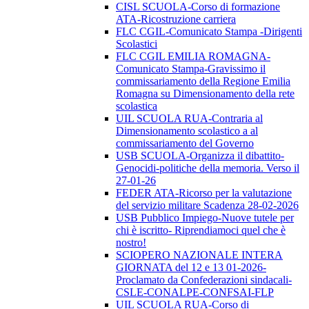
CISL SCUOLA-Corso di formazione
ATA-Ricostruzione carriera
FLC CGIL-Comunicato Stampa -Dirigenti
Scolastici
FLC CGIL EMILIA ROMAGNA-
Comunicato Stampa-Gravissimo il
commissariamento della Regione Emilia
Romagna su Dimensionamento della rete
scolastica
UIL SCUOLA RUA-Contraria al
Dimensionamento scolastico a al
commissariamento del Governo
USB SCUOLA-Organizza il dibattito-
Genocidi-politiche della memoria. Verso il
27-01-26
FEDER ATA-Ricorso per la valutazione
del servizio militare Scadenza 28-02-2026
USB Pubblico Impiego-Nuove tutele per
chi è iscritto- Riprendiamoci quel che è
nostro!
SCIOPERO NAZIONALE INTERA
GIORNATA del 12 e 13 01-2026-
Proclamato da Confederazioni sindacali-
CSLE-CONALPE-CONFSAI-FLP
UIL SCUOLA RUA-Corso di