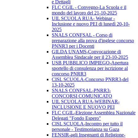
e Dettagli
FLC CGIL - Convegno-La Scuola e il
mondo del lavoro del 21-10-2025
UIL SCUOLA RUA- Webinar -
Inclusione e nuovo PEI di lunedì 20-10-
2025
SNALS CONFSAL - Corso di
preparazione alla prova d'inglese concorso
PNNR3 per i Docenti
GILDA UNAMS-Convocazione di
Assemblea Sindacale per il 23-10-2025
USB PUBBLICO IMPIEGO-Apertura
sportello di consulenza per iscrizione al
concorso PNRR3
CISL SCUOLA-Concorso PNRR3-del
13-10-2025
SNALS CONFSAL-PNRR3-
CONCORSI COMUNICATO
UIL SCUOLA RUA-WEBINAR-
INCLUSIONE E NUOVO PEI
FLC CGIL-Elezione Assemblea Nazionale
Delegati "Fondo Espero"
CISL SCUOLA-Incontro per tutto il
personale - Testimonianza su Gaza
FENSIR-agli Insegnanti di Religione-