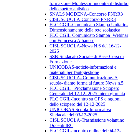
formazione-Montessori incontra il disturbo
dello spettro autistico
SNALS MODENA-Concorso PNRR3
CISL SCUOLA-Concorso PNRR3
FLC CGIL-Comunicato Stampa Unitario-
Dimensionamento della rete scolastica
FLC CGIL-Comunicato Stampa- Webinar
con Francesca Albanese
CISL SCUOLA-News N.6 del 16-12-
2025
SSB-Sindacato Sociale di Base-Corsi di
Formazione
UNICOBAS-notizie-informazioni e
materiali per l'autogestione
CISL SCUOLA- Comunicazione- A
scuola- diamo forma al futuro News n.5
FLC CGIL - Proclamazione Sciopero
Generale del 12-12- 2025 intera giornata
FLC CGIL-Incontro su GPS e ragioni
dello sciopero del 12-12-2025
UNICOBAS Scuola-Informativa
Sindacale del 03-12-2025
CISL SCUOLA-Trasmissione volantino
Docenti IRC
FLC CGIL-Incontro online del 04-12-