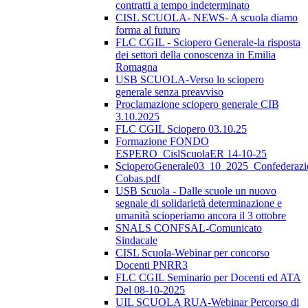
contratti a tempo indeterminato
CISL SCUOLA- NEWS- A scuola diamo
forma al futuro
FLC CGIL - Sciopero Generale-la risposta
dei settori della conoscenza in Emilia
Romagna
USB SCUOLA-Verso lo sciopero
generale senza preavviso
Proclamazione sciopero generale CIB
3.10.2025
FLC CGIL Sciopero 03.10.25
Formazione FONDO
ESPERO_CislScuolaER 14-10-25
ScioperoGenerale03_10_2025_Confederazi
Cobas.pdf
USB Scuola - Dalle scuole un nuovo
segnale di solidarietà determinazione e
umanità scioperiamo ancora il 3 ottobre
SNALS CONFSAL-Comunicato
Sindacale
CISL Scuola-Webinar per concorso
Docenti PNRR3
FLC CGIL Seminario per Docenti ed ATA
Del 08-10-2025
UIL SCUOLA RUA-Webinar Percorso di