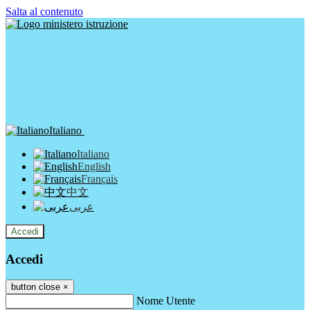
Salta al contenuto
Italiano
Italiano
English
Français
中文
عربى
Accedi
Accedi
button close
×
Nome Utente