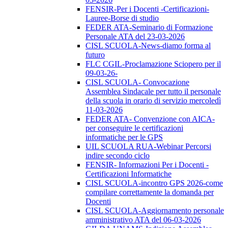
FENSIR-Per i Docenti -Certificazioni-
Lauree-Borse di studio
FEDER ATA-Seminario di Formazione
Personale ATA del 23-03-2026
CISL SCUOLA-News-diamo forma al
futuro
FLC CGIL-Proclamazione Sciopero per il
09-03-26-
CISL SCUOLA- Convocazione
Assemblea Sindacale per tutto il personale
della scuola in orario di servizio mercoledì
11-03-2026
FEDER ATA- Convenzione con AICA-
per conseguire le certificazioni
informatiche per le GPS
UIL SCUOLA RUA-Webinar Percorsi
indire secondo ciclo
FENSIR- Informazioni Per i Docenti -
Certificazioni Informatiche
CISL SCUOLA-incontro GPS 2026-come
compilare correttamente la domanda per
Docenti
CISL SCUOLA-Aggiornamento personale
amministrativo ATA del 06-03-2026