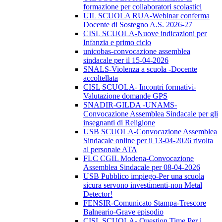
formazione per collaboratori scolastici
UIL SCUOLA RUA-Webinar conferma
Docente di Sostegno A.S. 2026-27
CISL SCUOLA-Nuove indicazioni per
Infanzia e primo ciclo
unicobas-convocazione assemblea
sindacale per il 15-04-2026
SNALS-Violenza a scuola -Docente
accoltellata
CISL SCUOLA- Incontri formativi-
Valutazione domande GPS
SNADIR-GILDA -UNAMS-
Convocazione Assemblea Sindacale per gli
insegnanti di Religione
USB SCUOLA-Convocazione Assemblea
Sindacale online per il 13-04-2026 rivolta
al personale ATA
FLC CGIL Modena-Convocazione
Assemblea Sindacale per 08-04-2026
USB Pubblico impiego-Per una scuola
sicura servono investimenti-non Metal
Detector!
FENSIR-Comunicato Stampa-Trescore
Balneario-Grave episodio
CISL SCUOLA- Question Time Per i