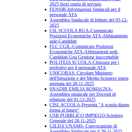
2025 fuori orario di servizio
FENSIR-Informazioni Sindacali per il
personale ATA
Assemblea Sindacale di Istituto del 05-12-
2025
UIL SCUOLA RUA-Comunicato
Posizioni Economiche ATA-Abbinamento
aule-Candidati
FLC CGIL-Comunicato Posizioni
Economiche ATA-Abbinamenti sedi-
Candidati-Una Gestione inaccettabile
POLITEIA SCUOLA-Chiusura per i
prefestivi per il personale ATA
UNICOBAS: Circolare Ministero
dell'Istruzione e del Merito-Sciopero intera
giornata del 28-11-2025
SNADIR EMILIA ROMAGNA-
Assemblea sindacale per Docenti di
religione del 01-12-2025
CISL SCUOLA-Presenta "A scuola diamo
forma al futuro"
USB PUBBLICO IMPIEGO-Sciopero
Generale del 28-11-2025
GILDA UNAMS- Convocazione di
Assemblea Sindacale per il 29-11-2025