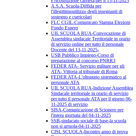
e ricostruzione carriera-per il 13-11-2025
A.S.A. Scuola-Diffida per
l'illegittimoutilizzo degli insegnanti di
sostegno e curricolari
FLC CGIL-Comunicato Stampa Elezioni
Fondo Espero
UIL SCUOLA RUA-Convocazione di
Assemblea sindacale Territoriale in orario
di servizio online per tutto il personale
Docente del 13-11-2025-
USB Pubblico Impiego-Corso di
preparazione al concorso PNRR3
FEDER ATA- Servizio militare per gli
ATA- Vittoria al tribunale di Roma
FEDER ATA-L'oltraggio sistematico al
personale ATA
UIL SCUOLA RUA-Indizione Assemblea
Sindacale territoriale in orario di servizio
per tutto il personale ATA per il giorno 06-
11-2025 di servizio
SISA-Comunicazione di Sciopero per
l'intera giornata del 04-11-2025
SSB-sindacato sociale di base-la scuola
non si arruola-04-11-2025
CISL SCUOLA-Incontro anno di prova