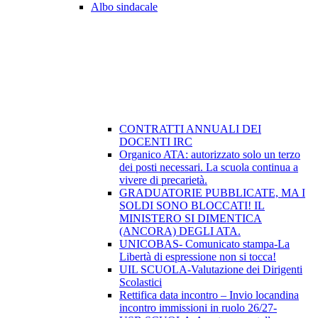
Albo sindacale
CONTRATTI ANNUALI DEI
DOCENTI IRC
Organico ATA: autorizzato solo un terzo
dei posti necessari. La scuola continua a
vivere di precarietà.
GRADUATORIE PUBBLICATE, MA I
SOLDI SONO BLOCCATI! IL
MINISTERO SI DIMENTICA
(ANCORA) DEGLI ATA.
UNICOBAS- Comunicato stampa-La
Libertà di espressione non si tocca!
UIL SCUOLA-Valutazione dei Dirigenti
Scolastici
Rettifica data incontro – Invio locandina
incontro immissioni in ruolo 26/27-