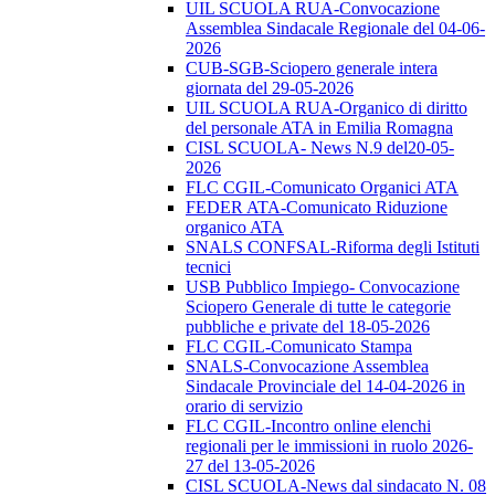
UIL SCUOLA RUA-Convocazione
Assemblea Sindacale Regionale del 04-06-
2026
CUB-SGB-Sciopero generale intera
giornata del 29-05-2026
UIL SCUOLA RUA-Organico di diritto
del personale ATA in Emilia Romagna
CISL SCUOLA- News N.9 del20-05-
2026
FLC CGIL-Comunicato Organici ATA
FEDER ATA-Comunicato Riduzione
organico ATA
SNALS CONFSAL-Riforma degli Istituti
tecnici
USB Pubblico Impiego- Convocazione
Sciopero Generale di tutte le categorie
pubbliche e private del 18-05-2026
FLC CGIL-Comunicato Stampa
SNALS-Convocazione Assemblea
Sindacale Provinciale del 14-04-2026 in
orario di servizio
FLC CGIL-Incontro online elenchi
regionali per le immissioni in ruolo 2026-
27 del 13-05-2026
CISL SCUOLA-News dal sindacato N. 08