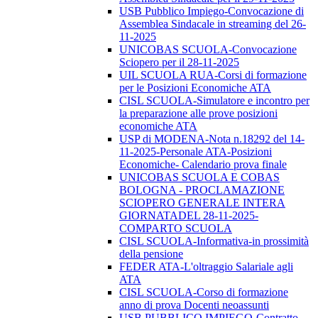
USB Pubblico Impiego-Convocazione di
Assemblea Sindacale in streaming del 26-
11-2025
UNICOBAS SCUOLA-Convocazione
Sciopero per il 28-11-2025
UIL SCUOLA RUA-Corsi di formazione
per le Posizioni Economiche ATA
CISL SCUOLA-Simulatore e incontro per
la preparazione alle prove posizioni
economiche ATA
USP di MODENA-Nota n.18292 del 14-
11-2025-Personale ATA-Posizioni
Economiche- Calendario prova finale
UNICOBAS SCUOLA E COBAS
BOLOGNA - PROCLAMAZIONE
SCIOPERO GENERALE INTERA
GIORNATADEL 28-11-2025-
COMPARTO SCUOLA
CISL SCUOLA-Informativa-in prossimità
della pensione
FEDER ATA-L'oltraggio Salariale agli
ATA
CISL SCUOLA-Corso di formazione
anno di prova Docenti neoassunti
USB PUBBLICO IMPIEGO-Contratto