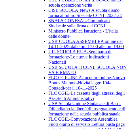
scuola operazione verità
CISL SCUOLA-News A scuola diamo
forma al futuro Speciale CCNL 2022-24
SNALS CONFSAL-Comunicato
Sindacale sulla firma del CCNL
Ministero Pubblica Istruzione - L'italia
delle donne-
USB-CUOLA ASSEMBLEA online del
14-11-2025-dalle ore 17:00 alle ore 19:00
UIL SCUOLA RUA-Seminario di
formazione-Le nuove Indicazioni
Nazionali
USB SCUOLA-Il CCNL SCUOLA NON
VA FIRMATO
FLC CGIL-INCA-incontro online-Nuovo
Bonus Mamme-Novità legge 104-
Congedi-per il 10-11-2025
FLC CGIL-La cassetta degli attrezzi degli
Assistenti Amministrativi
USB Scuola Unione Sindacale di Base-
Difendiamo la libertà di insegnamento e di
formazione nella scuola pubblica statale
FLC CGIL-Convocazione Assemblea
Fuori orario di servizio-Lettura busta paga