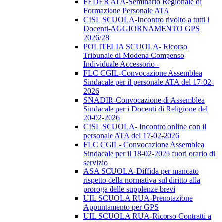
FEDER ATA-Seminario Regionale di
Formazione Personale ATA
CISL SCUOLA-Incontro rivolto a tutti i
Docenti-AGGIORNAMENTO GPS
2026/28
POLITELIA SCUOLA- Ricorso
Tribunale di Modena Compenso
Individuale Accessorio -
FLC CGIL-Convocazione Assemblea
Sindacale per il personale ATA del 17-02-
2026
SNADIR-Convocazione di Assemblea
Sindacale per i Docenti di Religione del
20-02-2026
CISL SCUOLA- Incontro online con il
personale ATA del 17-02-2026
FLC CGIL- Convocazione Assemblea
Sindacale per il 18-02-2026 fuori orario di
servizio
ASA SCUOLA-Diffida per mancato
rispetto della normativa sul diritto alla
proroga delle supplenze brevi
UIL SCUOLA RUA-Prenotazione
Appuntamento per GPS
UIL SCUOLA RUA-Ricorso Contratti a