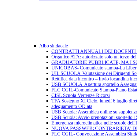
Albo sindacale
CONTRATTI ANNUALI DEI DOCENTI 
Organico ATA: autorizzato solo un terzo dei p
GRADUATORIE PUBBLICATE, MA I SO
UNICOBAS- Comunicato stampa-La Libertà d
UIL SCUOLA-Valutazione dei Dirigenti Sco
Rettifica data incontro – Invio locandina inc
USB SCUOLA-Apertura sportello Assegnazio
FLC CGIL-Comunicato Stampa-Piano Esta
CISL Scuola-Vertenze-Ricorsi
TFA Sostegno XI Ciclo, lunedì 6 luglio dirett
adeguamento OD ata
USB Scuola: Assemblea online su supplenze 
USB Scuola: Avvio prenotazioni sportello 1
Emergenza microclimatica nelle scuole del
NUOVA PASSWEB: CONTRARIETA' 
FLC CGIL- Convocazione Assemblea Sindac