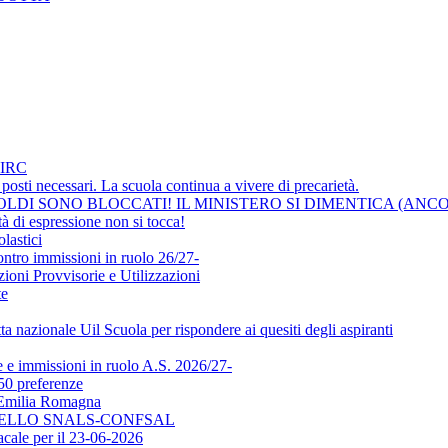
IRC
osti necessari. La scuola continua a vivere di precarietà.
LDI SONO BLOCCATI! IL MINISTERO SI DIMENTICA (ANCO
i espressione non si tocca!
lastici
ontro immissioni in ruolo 26/27-
ni Provvisorie e Utilizzazioni
te
a nazionale Uil Scuola per rispondere ai quesiti degli aspiranti
e immissioni in ruolo A.S. 2026/27-
50 preferenze
l'Emilia Romagna
DELLO SNALS-CONFSAL
ale per il 23-06-2026