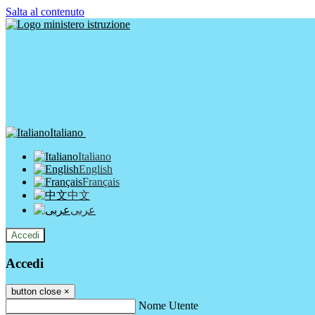
Salta al contenuto
Italiano
Italiano
English
Français
中文
عربى
Accedi
Accedi
button close
×
Nome Utente