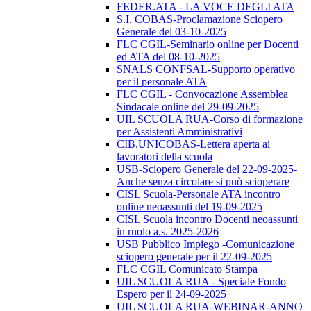
FEDER.ATA - LA VOCE DEGLI ATA
S.I. COBAS-Proclamazione Sciopero
Generale del 03-10-2025
FLC CGIL-Seminario online per Docenti
ed ATA del 08-10-2025
SNALS CONFSAL-Supporto operativo
per il personale ATA
FLC CGIL - Convocazione Assemblea
Sindacale online del 29-09-2025
UIL SCUOLA RUA-Corso di formazione
per Assistenti Amministrativi
CIB.UNICOBAS-Lettera aperta ai
lavoratori della scuola
USB-Sciopero Generale del 22-09-2025-
Anche senza circolare si può scioperare
CISL Scuola-Personale ATA incontro
online neoassunti del 19-09-2025
CISL Scuola incontro Docenti neoassunti
in ruolo a.s. 2025-2026
USB Pubblico Impiego -Comunicazione
sciopero generale per il 22-09-2025
FLC CGIL Comunicato Stampa
UIL SCUOLA RUA - Speciale Fondo
Espero per il 24-09-2025
UIL SCUOLA RUA-WEBINAR-ANNO