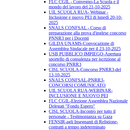
FLC CGIL - Convegno-La Scuola e il
mondo del lavoro del 21-10-2025
UIL SCUOLA RUA- Webinar -
Inclusione e nuovo PEI di lunedì 20-10-
2025
SNALS CONFSAL - Corso di
preparazione alla prova d'inglese concorso
PNNR3 per i Docenti
GILDA UNAMS-Convocazione di
Assemblea Sindacale per il 23-10-2025
USB PUBBLICO IMPIEGO-Apertura
sportello di consulenza per iscrizione al
concorso PNRR3
CISL SCUOLA-Concorso PNRR3-del
13-10-2025
SNALS CONFSAL-PNRR3-
CONCORSI COMUNICATO
UIL SCUOLA RUA-WEBINAR-
INCLUSIONE E NUOVO PEI
FLC CGIL-Elezione Assemblea Nazionale
Delegati "Fondo Espero"
CISL SCUOLA-Incontro per tutto il
personale - Testimonianza su Gaza
FENSIR-agli Insegnanti di Religione-
contratti a tempo indeterminato