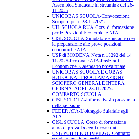
Assemblea Sindacale in streaming del 26-
11-2025
UNICOBAS SCUOLA-Convocazione
Sciopero per il 28-11-2025
UIL SCUOLA RUA-Corsi di formazione
per le Posizioni Economiche ATA
CISL SCUOLA-Simulatore e incontro per
la preparazione alle prove posizioni
economiche ATA
USP di MODENA-Nota n.18292 del 14-
11-2025-Personale ATA-Posizioni
Economiche- Calendario prova finale
UNICOBAS SCUOLA E COBAS
BOLOGNA - PROCLAMAZIONE
SCIOPERO GENERALE INTERA
GIORNATADEL 28-11-2025-
COMPARTO SCUOLA
CISL SCUOLA-Informativa-in prossimità
della pensione
FEDER ATA-L'oltraggio Salariale agli
ATA
CISL SCUOLA-Corso di formazione
anno di prova Docenti neoassunti
USB PUBBLICO IMPIEGO-Contratto
scuola operazione verità