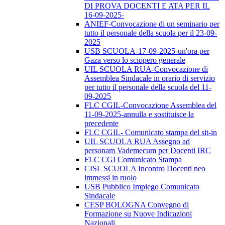
DI PROVA DOCENTI E ATA PER IL
16-09-2025-
ANIEF-Convocazione di un seminario per
tutto il personale della scuola per il 23-09-
2025
USB SCUOLA-17-09-2025-un'ora per
Gaza verso lo sciopero generale
UIL SCUOLA RUA-Convocazione di
Assemblea Sindacale in orario di servizio
per tutto il personale della scuola del 11-
09-2025
FLC CGIL-Convocazione Assemblea del
11-09-2025-annulla e sostituisce la
precedente
FLC CGIL- Comunicato stampa del sit-in
UIL SCUOLA RUA Assegno ad
personam Vademecum per Docenti IRC
FLC CGI Comunicato Stampa
CISL SCUOLA Incontro Docenti neo
immessi in ruolo
USB Pubblico Impiego Comunicato
Sindacale
CESP BOLOGNA Convegno di
Formazione su Nuove Indicazioni
Nazionali