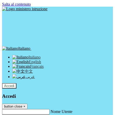
Salta al contenuto
Italiano
Italiano
English
Français
中文
عربى
Accedi
Accedi
button close
×
Nome Utente