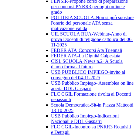
FENSIR-Propone corso di preparazione
per concorsi PNRR3 per ogni ordine e
grado
POLITEIA SCUOLA-Non si può spostare
l'orario del personale ATA senza
motivazione valida
UIL SCUOLA RUA-Webinar-Anno di
prova Docenti di religione cattolica-del 06-
11-2025
FEDER ATA-Concorsi Ata Triennali
FEDER ATA-La Dignità Calpestata
CISL SCUOLA-News n.2- A Scuola
diamo forma al futuro
USB PUBBLICO IMPIEGO-invito al
convegno del 04-11-2025
USB Pubblico Impiego- Assemblea on line
aperta DDL Gasparri
FLC CGIL Formazione rivolta ai Docenti
neoassunti
Scuola Democratica-Sit-in Piazza Matteotti
18-10-2025
USB Pubblico Impiego-Indicazioni
Nazionali e DDL Gasparri
FLC CGIL-Incontro su PNRR3 Requisiti
e Dettagli