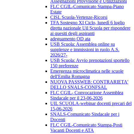
Assegnazioni Provvisorie e Utilizzazioni
FLC CGIL-Comunicato Stampa-Piano
Estate
CISL Scuola-Vertenze-Ricorsi
TFA Sostegno XI Ciclo, lunedì 6 luglio
diretta nazionale Uil Scuola per rispondere
ai quesiti degli aspiranti
adeguamento OD ata
USB Scuola: Assemblea online su
supplenze e immissioni in ruolo A.S.
2026/27-
USB Scuola: Avvio prenotazioni sportello
150 preferenze
Emergenza microclimatica nelle scuole
dell'Emilia Romagna
NUOVA PASSWEB: CONTRARIETA'
DELLO SNALS-CONFSAL
FLC CGIL- Convocazione Assemblea
Sindacale per il 23-06-2026
UIL SCUOLA-webinar docenti precari del
15-06-2026
SNALS-Comunicato Sindacale per i
Docenti
FLC CGIL-Comunicato Stampa-Posti
Vacanti Docenti e ATA