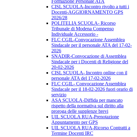
Formazione Personale ATA
CISL SCUOLA-Incontro rivolto a tutti i
Docenti-AGGIORNAMENTO GPS
2026/28
POLITELIA SCUOLA- Ricorso
Tribunale di Modena Compenso
Individuale Accessorio -
FLC CGIL-Convocazione Assemblea
Sindacale per il personale ATA del 17-02-
2026
SNADIR-Convocazione di Assemblea
Sindacale per i Docenti di Religione del
20-02-2026
CISL SCUOLA- Incontro online con il
personale ATA del 17-02-2026
FLC CGIL- Convocazione Assemblea
Sindacale per il 18-02-2026 fuori orario di
servizio
ASA SCUOLA-Diffida per mancato
rispetto della normativa sul diritto alla
proroga delle supplenze brevi
UIL SCUOLA RUA-Prenotazione
Appuntamento per GPS
UIL SCUOLA RUA-Ricorso Contratti a
Termine Docenti IRC