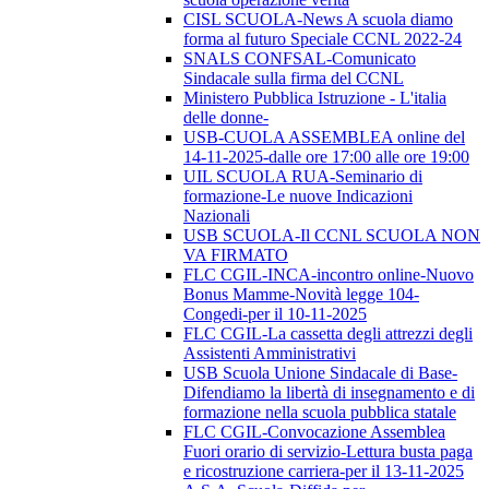
CISL SCUOLA-News A scuola diamo
forma al futuro Speciale CCNL 2022-24
SNALS CONFSAL-Comunicato
Sindacale sulla firma del CCNL
Ministero Pubblica Istruzione - L'italia
delle donne-
USB-CUOLA ASSEMBLEA online del
14-11-2025-dalle ore 17:00 alle ore 19:00
UIL SCUOLA RUA-Seminario di
formazione-Le nuove Indicazioni
Nazionali
USB SCUOLA-Il CCNL SCUOLA NON
VA FIRMATO
FLC CGIL-INCA-incontro online-Nuovo
Bonus Mamme-Novità legge 104-
Congedi-per il 10-11-2025
FLC CGIL-La cassetta degli attrezzi degli
Assistenti Amministrativi
USB Scuola Unione Sindacale di Base-
Difendiamo la libertà di insegnamento e di
formazione nella scuola pubblica statale
FLC CGIL-Convocazione Assemblea
Fuori orario di servizio-Lettura busta paga
e ricostruzione carriera-per il 13-11-2025