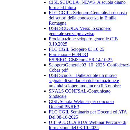
CISL SCUOLA- NEWS- A scuola diamo
forma al futuro
FLC CGIL - Sciopero Generale-la risposta
dei settori della conoscenza in Emilia
Romagna
USB SCUOLA-Verso lo sciopero
generale senza preavviso
Proclamazione sciopero generale CIB
3.10.2025
FLC CGIL Sciopero 03.10.25
Formazione FONDO
ESPERO_CislScuolaER 14-10-25
ScioperoGenerale03_10_2025_Confederazi
Cobas.pdf
USB Scuola - Dalle scuole un nuovo
segnale di solidarietà determinazione e
umanità scioperiamo ancora il 3 ottobre
SNALS CONFSAL-Comunicato
Sindacale
CISL Scuola-Webinar per concorso
Docenti PNRR3
FLC CGIL Seminario per Docenti ed ATA
Del 08-10-2025
UIL SCUOLA RUA-Webinar Percorso di
formazione del 03-10-2025