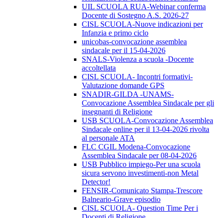
UIL SCUOLA RUA-Webinar conferma
Docente di Sostegno A.S. 2026-27
CISL SCUOLA-Nuove indicazioni per
Infanzia e primo ciclo
unicobas-convocazione assemblea
sindacale per il 15-04-2026
SNALS-Violenza a scuola -Docente
accoltellata
CISL SCUOLA- Incontri formativi-
Valutazione domande GPS
SNADIR-GILDA -UNAMS-
Convocazione Assemblea Sindacale per gli
insegnanti di Religione
USB SCUOLA-Convocazione Assemblea
Sindacale online per il 13-04-2026 rivolta
al personale ATA
FLC CGIL Modena-Convocazione
Assemblea Sindacale per 08-04-2026
USB Pubblico impiego-Per una scuola
sicura servono investimenti-non Metal
Detector!
FENSIR-Comunicato Stampa-Trescore
Balneario-Grave episodio
CISL SCUOLA- Question Time Per i
Docenti di Religione