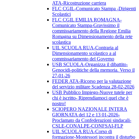
ATA-Ricostruzione carriera
FLC CGIL-Comunicato Stampa -Dirigenti
Scolastici
FLC CGIL EMILIA ROMAGNA-
Comunicato Stampa-Gravissimo il
commissariamento della Regione Emilia
Romagna su Dimensionamento della rete
scolastica
UIL SCUOLA RUA-Contraria al
Dimensionamento scolastico a al
commissariamento del Governo
USB SCUOLA-Organizza il dibattito-
Genocidi-politiche della memoria. Verso il
27-01-26
FEDER ATA-Ricorso per la valutazione
del servizio militare Scadenza 28-02-2026
USB Pubblico Impiego-Nuove tutele per
chi è iscritto- Riprendiamoci quel che è
nostro!
SCIOPERO NAZIONALE INTERA
GIORNATA del 12 e 13 01-2026-
Proclamato da Confederazioni sindacali-
CSLE-CONALPE-CONFSAI-FLP
UIL SCUOLA RUA-Corso di
formazione-Montessori incontra il disturbo