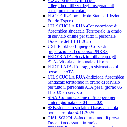
A.S.A. Scuola-Diffida per
l'illegittimoutilizzo degli insegnanti di
sostegno e curricolari
FLC CGIL-Comunicato Stampa Elezioni
Fondo Espero
UIL SCUOLA RUA-Convocazione di
Assemblea sindacale Territoriale in orario
di servizio online per tutto il personale
Docente del 13-11-2025-
USB Pubblico Impiego-Corso di
preparazione al concorso PNRR3
FEDER ATA- Servizio militare per gli
ATA- Vittoria al tribunale di Roma
FEDER ATA-L'oltraggio sistematico al
personale ATA
UIL SCUOLA RUA-Indizione Assemblea
Sindacale territoriale in orario di servizio
per tutto il personale ATA per il giorno 06-
11-2025 di servizio
SISA-Comunicazione di Sciopero per
l'intera giornata del 04-11-2025
SSB-sindacato sociale di base-la scuola
non si arruola-04-11-2025
CISL SCUOLA-Incontro anno di prova
Docenti neoassunti in ruolo