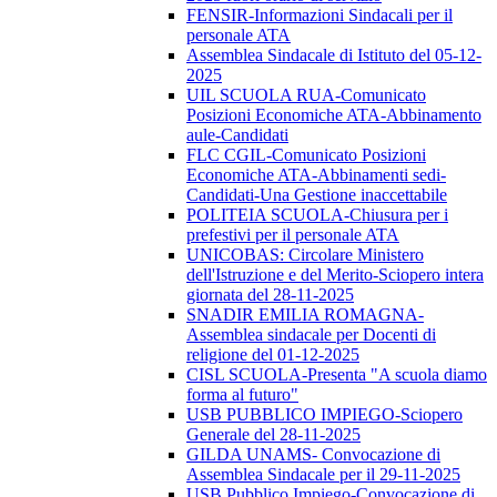
FENSIR-Informazioni Sindacali per il
personale ATA
Assemblea Sindacale di Istituto del 05-12-
2025
UIL SCUOLA RUA-Comunicato
Posizioni Economiche ATA-Abbinamento
aule-Candidati
FLC CGIL-Comunicato Posizioni
Economiche ATA-Abbinamenti sedi-
Candidati-Una Gestione inaccettabile
POLITEIA SCUOLA-Chiusura per i
prefestivi per il personale ATA
UNICOBAS: Circolare Ministero
dell'Istruzione e del Merito-Sciopero intera
giornata del 28-11-2025
SNADIR EMILIA ROMAGNA-
Assemblea sindacale per Docenti di
religione del 01-12-2025
CISL SCUOLA-Presenta "A scuola diamo
forma al futuro"
USB PUBBLICO IMPIEGO-Sciopero
Generale del 28-11-2025
GILDA UNAMS- Convocazione di
Assemblea Sindacale per il 29-11-2025
USB Pubblico Impiego-Convocazione di