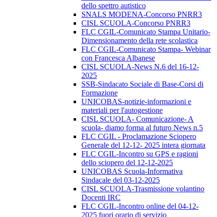
dello spettro autistico
SNALS MODENA-Concorso PNRR3
CISL SCUOLA-Concorso PNRR3
FLC CGIL-Comunicato Stampa Unitario-
Dimensionamento della rete scolastica
FLC CGIL-Comunicato Stampa- Webinar
con Francesca Albanese
CISL SCUOLA-News N.6 del 16-12-
2025
SSB-Sindacato Sociale di Base-Corsi di
Formazione
UNICOBAS-notizie-informazioni e
materiali per l'autogestione
CISL SCUOLA- Comunicazione- A
scuola- diamo forma al futuro News n.5
FLC CGIL - Proclamazione Sciopero
Generale del 12-12- 2025 intera giornata
FLC CGIL-Incontro su GPS e ragioni
dello sciopero del 12-12-2025
UNICOBAS Scuola-Informativa
Sindacale del 03-12-2025
CISL SCUOLA-Trasmissione volantino
Docenti IRC
FLC CGIL-Incontro online del 04-12-
2025 fuori orario di servizio