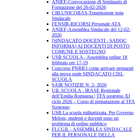
ANIEF-Convocazione di Seminario di
Formazione del 26-02-2026
CIB.UNICOBAS-Trasmissione nota
Sindacale
FENSIR-RICORSI Personale ATA
ANIEF-Assemblea Sindacale del 12-02-
2026
[SINDACATO DOCENTI - SADOC
INFORMA] AI DOCENTI DI POSTO
COMUNE E SOSTEGNO
USB SCUOLA - Assemblea online 18
febbraio ore 17-19
Concorso PNRR3 come arrivare preparati
alla prova orale SINDACATO CISL
SCUOLA
SAIR NOTIZIE N. 2- 2026
UIL SCUOLA - IRASE Regionale
dell’Emilia Romagna | TFA sostegno XI
ciclo 2026 – Corso di preparazione al TFA
Sostegno
USB La scuola militarizzata. Per Governo
Meloni, studenti e docenti sono un
problema di ordine pubblico
FLCGIL - ASSEMBLEA SINDACALE
PER IL PERSONALE DELLA