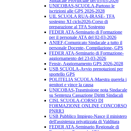
Sindacale Provinciale del 05-03-2026
UNICOBAS-SCUOLA-Partono le
iscrizioni alle GPS 2026-2028
UIL SCUOLA RUA-IRASE- TFA
sostegno XI ciclo2026-Corso di
preparazione al TFA Sostegno
FEDER ATA-Seminario di Formazione
per il personale ATA del 02-03-2026
ANIEF-Comunicato Sindacale a tutto il
personale Docente- Compilazione- GPS
FEDER ATA-Seminario di Formazione-
aggiornamento del 23-03-2026
Fensir- Aggiornamento GPS 2026-2028
USB SCUOLA-Avvio prenotazioni per
sportello GPS
POLITELIA SCUOLA-Maestra querela i
genitori e vince la causa
UNICOBAS-Trasmissione nota Sindacale
su Sentenza Cassazione Diritti Sindacali
CISL SCUOLA-CORSO DI
FORMAZIONE ONLINE CONCORSO
PNRR3
USB Pubblico Impiego-Nasce il ministero
dell'assistenza privatizzata di Valditara
FEDER ATA-Seminario Regionale di