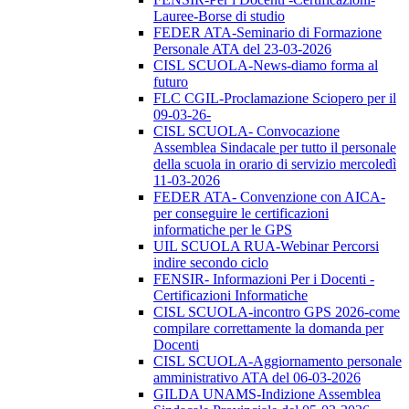
Lauree-Borse di studio
FEDER ATA-Seminario di Formazione
Personale ATA del 23-03-2026
CISL SCUOLA-News-diamo forma al
futuro
FLC CGIL-Proclamazione Sciopero per il
09-03-26-
CISL SCUOLA- Convocazione
Assemblea Sindacale per tutto il personale
della scuola in orario di servizio mercoledì
11-03-2026
FEDER ATA- Convenzione con AICA-
per conseguire le certificazioni
informatiche per le GPS
UIL SCUOLA RUA-Webinar Percorsi
indire secondo ciclo
FENSIR- Informazioni Per i Docenti -
Certificazioni Informatiche
CISL SCUOLA-incontro GPS 2026-come
compilare correttamente la domanda per
Docenti
CISL SCUOLA-Aggiornamento personale
amministrativo ATA del 06-03-2026
GILDA UNAMS-Indizione Assemblea