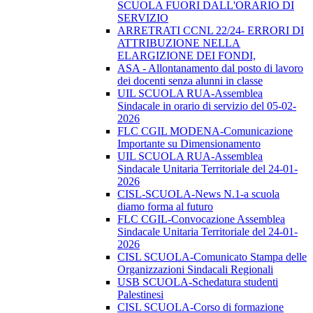
SCUOLA FUORI DALL'ORARIO DI
SERVIZIO
ARRETRATI CCNL 22/24- ERRORI DI
ATTRIBUZIONE NELLA
ELARGIZIONE DEI FONDI,
ASA - Allontanamento dal posto di lavoro
dei docenti senza alunni in classe
UIL SCUOLA RUA-Assemblea
Sindacale in orario di servizio del 05-02-
2026
FLC CGIL MODENA-Comunicazione
Importante su Dimensionamento
UIL SCUOLA RUA-Assemblea
Sindacale Unitaria Territoriale del 24-01-
2026
CISL-SCUOLA-News N.1-a scuola
diamo forma al futuro
FLC CGIL-Convocazione Assemblea
Sindacale Unitaria Territoriale del 24-01-
2026
CISL SCUOLA-Comunicato Stampa delle
Organizzazioni Sindacali Regionali
USB SCUOLA-Schedatura studenti
Palestinesi
CISL SCUOLA-Corso di formazione