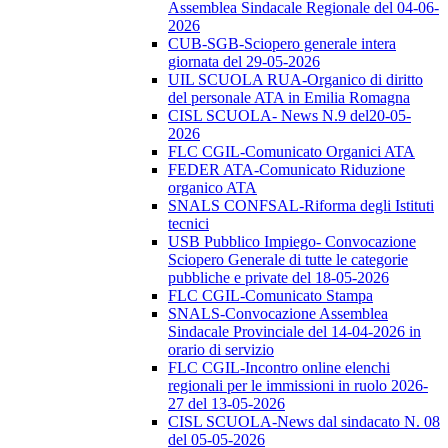
Assemblea Sindacale Regionale del 04-06-
2026
CUB-SGB-Sciopero generale intera
giornata del 29-05-2026
UIL SCUOLA RUA-Organico di diritto
del personale ATA in Emilia Romagna
CISL SCUOLA- News N.9 del20-05-
2026
FLC CGIL-Comunicato Organici ATA
FEDER ATA-Comunicato Riduzione
organico ATA
SNALS CONFSAL-Riforma degli Istituti
tecnici
USB Pubblico Impiego- Convocazione
Sciopero Generale di tutte le categorie
pubbliche e private del 18-05-2026
FLC CGIL-Comunicato Stampa
SNALS-Convocazione Assemblea
Sindacale Provinciale del 14-04-2026 in
orario di servizio
FLC CGIL-Incontro online elenchi
regionali per le immissioni in ruolo 2026-
27 del 13-05-2026
CISL SCUOLA-News dal sindacato N. 08
del 05-05-2026