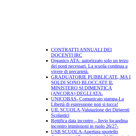
CONTRATTI ANNUALI DEI
DOCENTI IRC
Organico ATA: autorizzato solo un terzo
dei posti necessari. La scuola continua a
vivere di precarietà.
GRADUATORIE PUBBLICATE, MA I
SOLDI SONO BLOCCATI! IL
MINISTERO SI DIMENTICA
(ANCORA) DEGLI ATA.
UNICOBAS- Comunicato stampa-La
Libertà di espressione non si tocca!
UIL SCUOLA-Valutazione dei Dirigenti
Scolastici
Rettifica data incontro – Invio locandina
incontro immissioni in ruolo 26/27-
USB SCUOLA-Apertura sportello