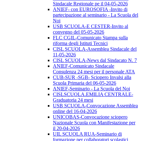
Sindacale Regionale pe il 04-05-2026
ANIEF- con EUROSOFIA -Invito di
partecipazione al seminario - La Scuola del
Noi
USB SCUOLA-E CESTER-Invito al
convegno del 05-05-2026
FLC CGIL-Comunicato Stampa sulla
riforma degli Istituti Tecnici
CISL SCUOLA-Assemblea Sindacale del
11-05-2026
CISL SCUOLA-News dal Sindacato N. 7
ANIEF-Comunicato Sindacale
Consulenza 24 mesi per il personale ATA
CUB-SUR -SGB- Sciopero Invalsi alla
Scuola Primaria del 06-05-2026
ANIEF-Seminario - La Scuola del Noi
CISLSCUOLA.EMILIA CENTRALE-
Graduatoria 24 mesi
USB SCUOLA-Convocazione Assemblea
online del 16-04-2026
UNICOBAS-Convocazione sciopero
Nazionale Scuola con Manifestazione per
il 20-04-2026
UIL SCUOLA RUA-Seminario di
formazione per collaboratori scolastici