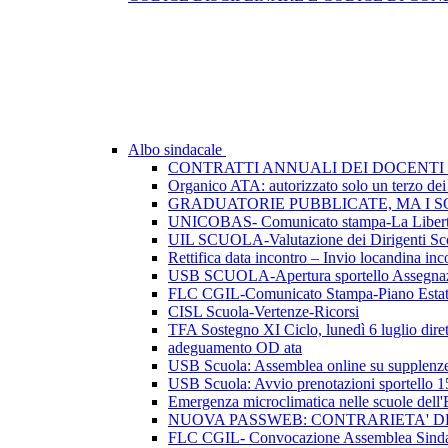
Albo sindacale
CONTRATTI ANNUALI DEI DOCENTI 
Organico ATA: autorizzato solo un terzo dei p
GRADUATORIE PUBBLICATE, MA I SO
UNICOBAS- Comunicato stampa-La Libertà d
UIL SCUOLA-Valutazione dei Dirigenti Sco
Rettifica data incontro – Invio locandina inc
USB SCUOLA-Apertura sportello Assegnazio
FLC CGIL-Comunicato Stampa-Piano Esta
CISL Scuola-Vertenze-Ricorsi
TFA Sostegno XI Ciclo, lunedì 6 luglio dirett
adeguamento OD ata
USB Scuola: Assemblea online su supplenze 
USB Scuola: Avvio prenotazioni sportello 1
Emergenza microclimatica nelle scuole del
NUOVA PASSWEB: CONTRARIETA' 
FLC CGIL- Convocazione Assemblea Sindac