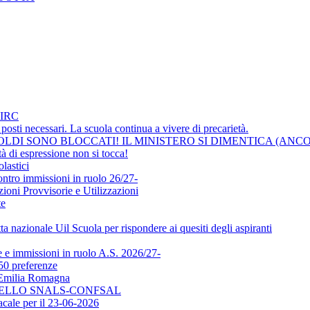
IRC
osti necessari. La scuola continua a vivere di precarietà.
LDI SONO BLOCCATI! IL MINISTERO SI DIMENTICA (ANCO
i espressione non si tocca!
lastici
ontro immissioni in ruolo 26/27-
ni Provvisorie e Utilizzazioni
te
a nazionale Uil Scuola per rispondere ai quesiti degli aspiranti
e immissioni in ruolo A.S. 2026/27-
50 preferenze
l'Emilia Romagna
DELLO SNALS-CONFSAL
ale per il 23-06-2026