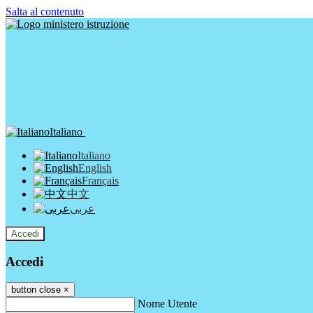
Salta al contenuto
Italiano
Italiano
English
Français
中文
عربى
Accedi
Accedi
button close
×
Nome Utente