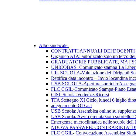
Albo sindacale
CONTRATTI ANNUALI DEI DOCENTI 
Organico ATA: autorizzato solo un terzo dei p
GRADUATORIE PUBBLICATE, MA I SO
UNICOBAS- Comunicato stampa-La Libertà d
UIL SCUOLA-Valutazione dei Dirigenti Sco
Rettifica data incontro – Invio locandina inc
USB SCUOLA-Apertura sportello Assegnazio
FLC CGIL-Comunicato Stampa-Piano Esta
CISL Scuola-Vertenze-Ricorsi
TFA Sostegno XI Ciclo, lunedì 6 luglio dirett
adeguamento OD ata
USB Scuola: Assemblea online su supplenze 
USB Scuola: Avvio prenotazioni sportello 1
Emergenza microclimatica nelle scuole del
NUOVA PASSWEB: CONTRARIETA' 
FLC CGIL- Convocazione Assemblea Sindac