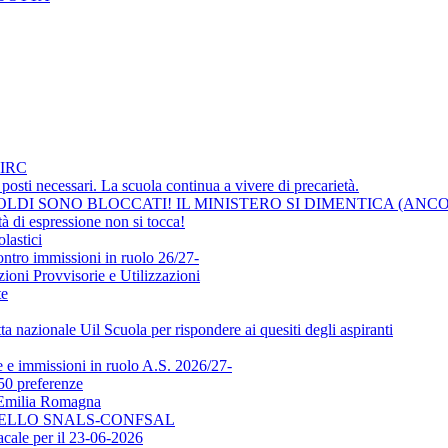
IRC
osti necessari. La scuola continua a vivere di precarietà.
LDI SONO BLOCCATI! IL MINISTERO SI DIMENTICA (ANCO
i espressione non si tocca!
lastici
ontro immissioni in ruolo 26/27-
ni Provvisorie e Utilizzazioni
te
a nazionale Uil Scuola per rispondere ai quesiti degli aspiranti
e immissioni in ruolo A.S. 2026/27-
50 preferenze
l'Emilia Romagna
DELLO SNALS-CONFSAL
ale per il 23-06-2026