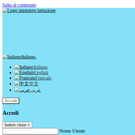
Salta al contenuto
Italiano
Italiano
English
Français
中文
عربى
Accedi
Accedi
button close
×
Nome Utente