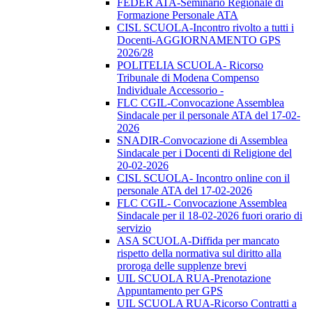
FEDER ATA-Seminario Regionale di
Formazione Personale ATA
CISL SCUOLA-Incontro rivolto a tutti i
Docenti-AGGIORNAMENTO GPS
2026/28
POLITELIA SCUOLA- Ricorso
Tribunale di Modena Compenso
Individuale Accessorio -
FLC CGIL-Convocazione Assemblea
Sindacale per il personale ATA del 17-02-
2026
SNADIR-Convocazione di Assemblea
Sindacale per i Docenti di Religione del
20-02-2026
CISL SCUOLA- Incontro online con il
personale ATA del 17-02-2026
FLC CGIL- Convocazione Assemblea
Sindacale per il 18-02-2026 fuori orario di
servizio
ASA SCUOLA-Diffida per mancato
rispetto della normativa sul diritto alla
proroga delle supplenze brevi
UIL SCUOLA RUA-Prenotazione
Appuntamento per GPS
UIL SCUOLA RUA-Ricorso Contratti a