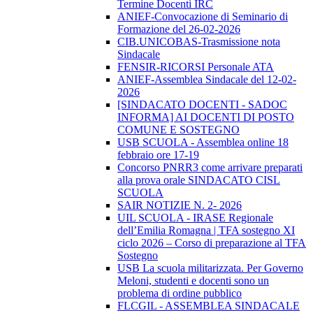
Termine Docenti IRC
ANIEF-Convocazione di Seminario di
Formazione del 26-02-2026
CIB.UNICOBAS-Trasmissione nota
Sindacale
FENSIR-RICORSI Personale ATA
ANIEF-Assemblea Sindacale del 12-02-
2026
[SINDACATO DOCENTI - SADOC
INFORMA] AI DOCENTI DI POSTO
COMUNE E SOSTEGNO
USB SCUOLA - Assemblea online 18
febbraio ore 17-19
Concorso PNRR3 come arrivare preparati
alla prova orale SINDACATO CISL
SCUOLA
SAIR NOTIZIE N. 2- 2026
UIL SCUOLA - IRASE Regionale
dell’Emilia Romagna | TFA sostegno XI
ciclo 2026 – Corso di preparazione al TFA
Sostegno
USB La scuola militarizzata. Per Governo
Meloni, studenti e docenti sono un
problema di ordine pubblico
FLCGIL - ASSEMBLEA SINDACALE