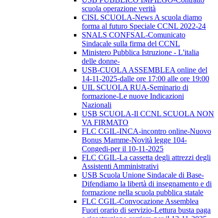
scuola operazione verità
CISL SCUOLA-News A scuola diamo
forma al futuro Speciale CCNL 2022-24
SNALS CONFSAL-Comunicato
Sindacale sulla firma del CCNL
Ministero Pubblica Istruzione - L'italia
delle donne-
USB-CUOLA ASSEMBLEA online del
14-11-2025-dalle ore 17:00 alle ore 19:00
UIL SCUOLA RUA-Seminario di
formazione-Le nuove Indicazioni
Nazionali
USB SCUOLA-Il CCNL SCUOLA NON
VA FIRMATO
FLC CGIL-INCA-incontro online-Nuovo
Bonus Mamme-Novità legge 104-
Congedi-per il 10-11-2025
FLC CGIL-La cassetta degli attrezzi degli
Assistenti Amministrativi
USB Scuola Unione Sindacale di Base-
Difendiamo la libertà di insegnamento e di
formazione nella scuola pubblica statale
FLC CGIL-Convocazione Assemblea
Fuori orario di servizio-Lettura busta paga