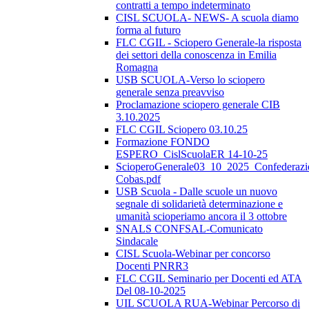
contratti a tempo indeterminato
CISL SCUOLA- NEWS- A scuola diamo
forma al futuro
FLC CGIL - Sciopero Generale-la risposta
dei settori della conoscenza in Emilia
Romagna
USB SCUOLA-Verso lo sciopero
generale senza preavviso
Proclamazione sciopero generale CIB
3.10.2025
FLC CGIL Sciopero 03.10.25
Formazione FONDO
ESPERO_CislScuolaER 14-10-25
ScioperoGenerale03_10_2025_Confederazi
Cobas.pdf
USB Scuola - Dalle scuole un nuovo
segnale di solidarietà determinazione e
umanità scioperiamo ancora il 3 ottobre
SNALS CONFSAL-Comunicato
Sindacale
CISL Scuola-Webinar per concorso
Docenti PNRR3
FLC CGIL Seminario per Docenti ed ATA
Del 08-10-2025
UIL SCUOLA RUA-Webinar Percorso di