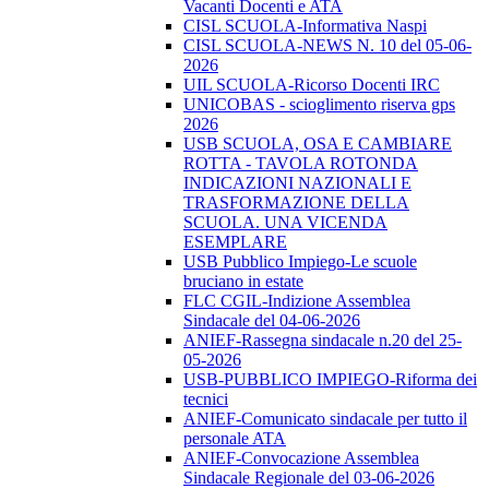
Vacanti Docenti e ATA
CISL SCUOLA-Informativa Naspi
CISL SCUOLA-NEWS N. 10 del 05-06-
2026
UIL SCUOLA-Ricorso Docenti IRC
UNICOBAS - scioglimento riserva gps
2026
USB SCUOLA, OSA E CAMBIARE
ROTTA - TAVOLA ROTONDA
INDICAZIONI NAZIONALI E
TRASFORMAZIONE DELLA
SCUOLA. UNA VICENDA
ESEMPLARE
USB Pubblico Impiego-Le scuole
bruciano in estate
FLC CGIL-Indizione Assemblea
Sindacale del 04-06-2026
ANIEF-Rassegna sindacale n.20 del 25-
05-2026
USB-PUBBLICO IMPIEGO-Riforma dei
tecnici
ANIEF-Comunicato sindacale per tutto il
personale ATA
ANIEF-Convocazione Assemblea
Sindacale Regionale del 03-06-2026