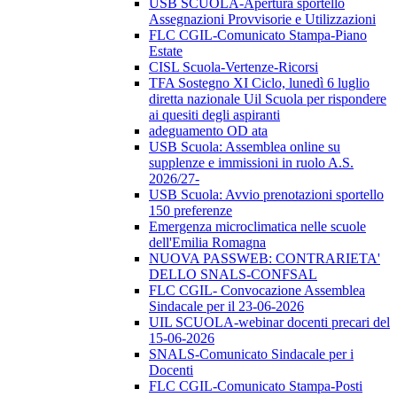
USB SCUOLA-Apertura sportello
Assegnazioni Provvisorie e Utilizzazioni
FLC CGIL-Comunicato Stampa-Piano
Estate
CISL Scuola-Vertenze-Ricorsi
TFA Sostegno XI Ciclo, lunedì 6 luglio
diretta nazionale Uil Scuola per rispondere
ai quesiti degli aspiranti
adeguamento OD ata
USB Scuola: Assemblea online su
supplenze e immissioni in ruolo A.S.
2026/27-
USB Scuola: Avvio prenotazioni sportello
150 preferenze
Emergenza microclimatica nelle scuole
dell'Emilia Romagna
NUOVA PASSWEB: CONTRARIETA'
DELLO SNALS-CONFSAL
FLC CGIL- Convocazione Assemblea
Sindacale per il 23-06-2026
UIL SCUOLA-webinar docenti precari del
15-06-2026
SNALS-Comunicato Sindacale per i
Docenti
FLC CGIL-Comunicato Stampa-Posti