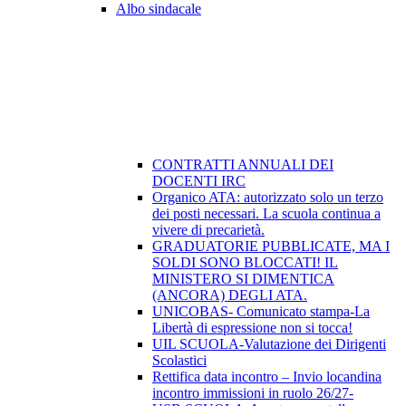
Albo sindacale
CONTRATTI ANNUALI DEI
DOCENTI IRC
Organico ATA: autorizzato solo un terzo
dei posti necessari. La scuola continua a
vivere di precarietà.
GRADUATORIE PUBBLICATE, MA I
SOLDI SONO BLOCCATI! IL
MINISTERO SI DIMENTICA
(ANCORA) DEGLI ATA.
UNICOBAS- Comunicato stampa-La
Libertà di espressione non si tocca!
UIL SCUOLA-Valutazione dei Dirigenti
Scolastici
Rettifica data incontro – Invio locandina
incontro immissioni in ruolo 26/27-