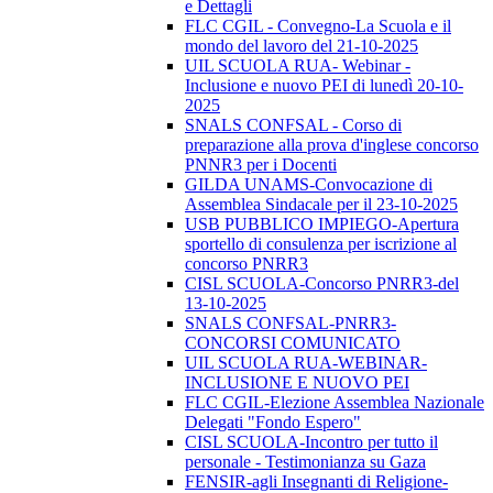
e Dettagli
FLC CGIL - Convegno-La Scuola e il
mondo del lavoro del 21-10-2025
UIL SCUOLA RUA- Webinar -
Inclusione e nuovo PEI di lunedì 20-10-
2025
SNALS CONFSAL - Corso di
preparazione alla prova d'inglese concorso
PNNR3 per i Docenti
GILDA UNAMS-Convocazione di
Assemblea Sindacale per il 23-10-2025
USB PUBBLICO IMPIEGO-Apertura
sportello di consulenza per iscrizione al
concorso PNRR3
CISL SCUOLA-Concorso PNRR3-del
13-10-2025
SNALS CONFSAL-PNRR3-
CONCORSI COMUNICATO
UIL SCUOLA RUA-WEBINAR-
INCLUSIONE E NUOVO PEI
FLC CGIL-Elezione Assemblea Nazionale
Delegati "Fondo Espero"
CISL SCUOLA-Incontro per tutto il
personale - Testimonianza su Gaza
FENSIR-agli Insegnanti di Religione-