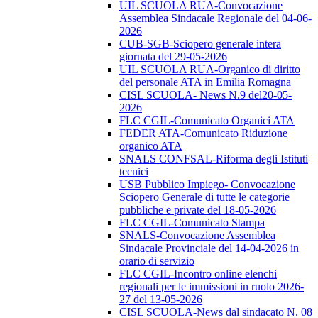
UIL SCUOLA RUA-Convocazione
Assemblea Sindacale Regionale del 04-06-
2026
CUB-SGB-Sciopero generale intera
giornata del 29-05-2026
UIL SCUOLA RUA-Organico di diritto
del personale ATA in Emilia Romagna
CISL SCUOLA- News N.9 del20-05-
2026
FLC CGIL-Comunicato Organici ATA
FEDER ATA-Comunicato Riduzione
organico ATA
SNALS CONFSAL-Riforma degli Istituti
tecnici
USB Pubblico Impiego- Convocazione
Sciopero Generale di tutte le categorie
pubbliche e private del 18-05-2026
FLC CGIL-Comunicato Stampa
SNALS-Convocazione Assemblea
Sindacale Provinciale del 14-04-2026 in
orario di servizio
FLC CGIL-Incontro online elenchi
regionali per le immissioni in ruolo 2026-
27 del 13-05-2026
CISL SCUOLA-News dal sindacato N. 08