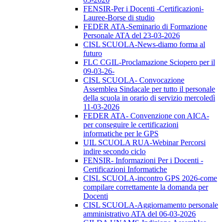
FENSIR-Per i Docenti -Certificazioni-
Lauree-Borse di studio
FEDER ATA-Seminario di Formazione
Personale ATA del 23-03-2026
CISL SCUOLA-News-diamo forma al
futuro
FLC CGIL-Proclamazione Sciopero per il
09-03-26-
CISL SCUOLA- Convocazione
Assemblea Sindacale per tutto il personale
della scuola in orario di servizio mercoledì
11-03-2026
FEDER ATA- Convenzione con AICA-
per conseguire le certificazioni
informatiche per le GPS
UIL SCUOLA RUA-Webinar Percorsi
indire secondo ciclo
FENSIR- Informazioni Per i Docenti -
Certificazioni Informatiche
CISL SCUOLA-incontro GPS 2026-come
compilare correttamente la domanda per
Docenti
CISL SCUOLA-Aggiornamento personale
amministrativo ATA del 06-03-2026