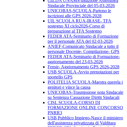
GILDA UNAMS-Indizione Assemblea
Sindacale Provinciale del 05-03-2026
UNICOBAS-SCUOLA-Partono le
iscrizioni alle GPS 2026-2028
UIL SCUOLA RUA-IRASE- TFA
sostegno XI ciclo2026-Corso di
preparazione al TFA Sostegno
FEDER ATA-Seminario di Formazione
per il personale ATA del 02-03-2026
ANIEF-Comunicato Sindacale a tutto il
personale Docente- Compilazione- GPS
FEDER ATA-Seminario di Formazione-
aggiornamento del 23-03-2026
Fensir- Aggiornamento GPS 2026-2028
USB SCUOLA-Avvio prenotazioni per
sportello GPS
POLITELIA SCUOLA-Maestra querela i
genitori e vince la causa
UNICOBAS-Trasmissione nota Sindacale
su Sentenza Cassazione Diritti Sindacali
CISL SCUOLA-CORSO DI
FORMAZIONE ONLINE CONCORSO
PNRR3
USB Pubblico Impiego-Nasce il ministero
dell'assistenza privatizzata di Valditara