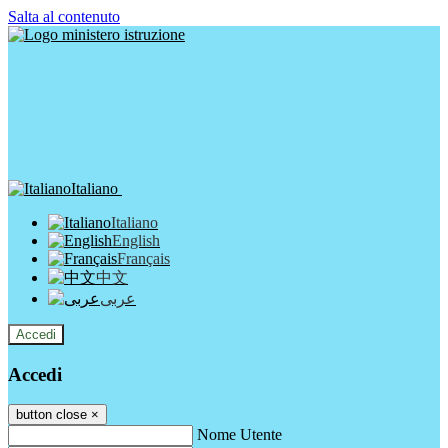
Salta al contenuto
Italiano
Italiano
English
Français
中文
عربى
Accedi
Accedi
button close
×
Nome Utente