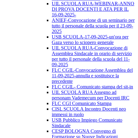
UIL SCUOLA RUA-WEBINAR-ANNO
DI PROVA DOCENTI E ATA PER IL
16-09-2025-
ANIEF-Convocazione di un seminario per
tutto il personale della scuola per il 23-09-
2025
USB SCUOLA-17-09-2025-un'ora per
Gaza verso lo sciopero generale
UIL SCUOLA RUA-Convocazione di
Assemblea Sindacale in orario di servizio
per tutto il personale della scuola del 11-
09-2025
FLC CGIL-Convocazione Assemblea del
11-09-2025-annulla e sostituisce la
precedente
FLC CGIL- Comunicato stampa del sit-in
UIL SCUOLA RUA Assegno ad
personam Vademecum per Docenti IRC
FLC CGI Comunicato Stampa
CISL SCUOLA Incontro Docenti neo
immessi in ruolo
USB Pubblico Impiego Comunicato
Sindacale
CESP BOLOGNA Convegno di
Formazione su Nuove Indicazioni