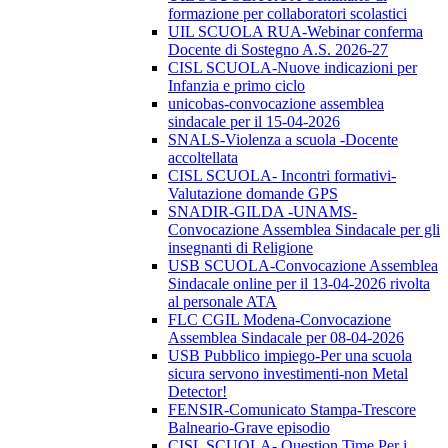
formazione per collaboratori scolastici
UIL SCUOLA RUA-Webinar conferma
Docente di Sostegno A.S. 2026-27
CISL SCUOLA-Nuove indicazioni per
Infanzia e primo ciclo
unicobas-convocazione assemblea
sindacale per il 15-04-2026
SNALS-Violenza a scuola -Docente
accoltellata
CISL SCUOLA- Incontri formativi-
Valutazione domande GPS
SNADIR-GILDA -UNAMS-
Convocazione Assemblea Sindacale per gli
insegnanti di Religione
USB SCUOLA-Convocazione Assemblea
Sindacale online per il 13-04-2026 rivolta
al personale ATA
FLC CGIL Modena-Convocazione
Assemblea Sindacale per 08-04-2026
USB Pubblico impiego-Per una scuola
sicura servono investimenti-non Metal
Detector!
FENSIR-Comunicato Stampa-Trescore
Balneario-Grave episodio
CISL SCUOLA- Question Time Per i