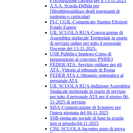
e ricostruzione carriera-per il 13-11-2025
A.S.A. Scuola-Diffida per
l'illegittimoutilizzo degli insegnanti di
sostegno e curricolari
FLC CGIL-Comunicato Stampa Elezioni
Fondo Espero
UIL SCUOLA RUA-Convocazione di
Assemblea sindacale Territoriale in orario
di servizio online per tutto il personale
Docente del 13-11-2025-
USB Pubblico Impiego-Corso di
preparazione al concorso PNRR3
FEDER ATA- Servizio militare per gli
ATA- Vittoria al tribunale di Roma
FEDER ATA-L'oltraggio sistematico al
personale ATA
UIL SCUOLA RUA-Indizione Assemblea
Sindacale territoriale in orario di servizio
per tutto il personale ATA per il giorno 06-
11-2025 di servizio
SISA-Comunicazione di Sciopero per
l'intera giornata del 04-11-2025
SSB-sindacato sociale di base-la scuola
non si arruola-04-11-2025
CISL SCUOLA-Incontro anno di prova