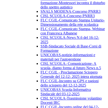
formazione-Montessori incontra il disturbo
dello spettro autistico
SNALS MODENA-Concorso PNRR3
CISL SCUOLA-Concorso PNRR3
FLC CGIL-Comunicato Stampa Unitario-
Dimensionamento della rete scolastica
FLC CGIL-Comunicato Stampa- Webinar
con Francesca Albanese
CISL SCUOLA-News N.6 del 16-12-
2025
SSB-Sindacato Sociale di Base-Corsi di
Formazione
UNICOBAS-notizie-informazioni e
materiali per l'autogestione
CISL SCUOLA- Comunicazione- A
scuola- diamo forma al futuro News n.5
FLC CGIL - Proclamazione Sciopero
Generale del 12-12- 2025 intera giornata
FLC CGIL-Incontro su GPS e ragioni
dello sciopero del 12-12-2025
UNICOBAS Scuola-Informativa
Sindacale del 03-12-2025
CISL SCUOLA-Trasmissione volantino
Docenti IRC
FLC CGIL-Incontro online del 04-12-