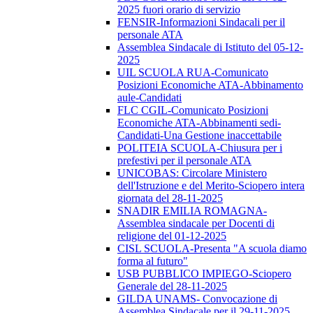
2025 fuori orario di servizio
FENSIR-Informazioni Sindacali per il
personale ATA
Assemblea Sindacale di Istituto del 05-12-
2025
UIL SCUOLA RUA-Comunicato
Posizioni Economiche ATA-Abbinamento
aule-Candidati
FLC CGIL-Comunicato Posizioni
Economiche ATA-Abbinamenti sedi-
Candidati-Una Gestione inaccettabile
POLITEIA SCUOLA-Chiusura per i
prefestivi per il personale ATA
UNICOBAS: Circolare Ministero
dell'Istruzione e del Merito-Sciopero intera
giornata del 28-11-2025
SNADIR EMILIA ROMAGNA-
Assemblea sindacale per Docenti di
religione del 01-12-2025
CISL SCUOLA-Presenta "A scuola diamo
forma al futuro"
USB PUBBLICO IMPIEGO-Sciopero
Generale del 28-11-2025
GILDA UNAMS- Convocazione di
Assemblea Sindacale per il 29-11-2025