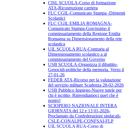
CISL SCUOLA-Corso di formazione
ATA-Ricostruzione carriera
FLC CGIL-Comunicato Stampa -Dirigenti
Scolastici
FLC CGIL EMILIA ROMAGNA-
Comunicato Stampa-Gravissimo il
commissariamento della Regione Emilia
Romagna su Dimensionamento della rete
scolastica
UIL SCUOLA RUA-Contraria al
Dimensionamento scolastico a al
commissariamento del Governo
USB SCUOLA-Organizza il dibattito-
Genocidi-politiche della memoria. Verso il
27-01-26
FEDER ATA-Ricorso per la valutazione
del servizio militare Scadenza 28-02-2026
USB Pubblico Impiego-Nuove tutele per
chi è iscritto- Riprendiamoci quel che è
nostro!
SCIOPERO NAZIONALE INTERA
GIORNATA del 12 e 13 01-2026-
Proclamato da Confederazioni sindacali-
CSLE-CONALPE-CONFSAI-FLP
UIL SCUOLA RUA-Corso di