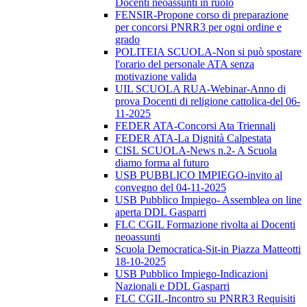
Docenti neoassunti in ruolo
FENSIR-Propone corso di preparazione
per concorsi PNRR3 per ogni ordine e
grado
POLITEIA SCUOLA-Non si può spostare
l'orario del personale ATA senza
motivazione valida
UIL SCUOLA RUA-Webinar-Anno di
prova Docenti di religione cattolica-del 06-
11-2025
FEDER ATA-Concorsi Ata Triennali
FEDER ATA-La Dignità Calpestata
CISL SCUOLA-News n.2- A Scuola
diamo forma al futuro
USB PUBBLICO IMPIEGO-invito al
convegno del 04-11-2025
USB Pubblico Impiego- Assemblea on line
aperta DDL Gasparri
FLC CGIL Formazione rivolta ai Docenti
neoassunti
Scuola Democratica-Sit-in Piazza Matteotti
18-10-2025
USB Pubblico Impiego-Indicazioni
Nazionali e DDL Gasparri
FLC CGIL-Incontro su PNRR3 Requisiti