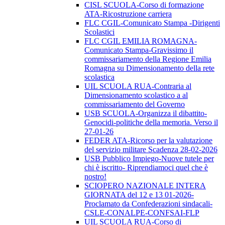
CISL SCUOLA-Corso di formazione
ATA-Ricostruzione carriera
FLC CGIL-Comunicato Stampa -Dirigenti
Scolastici
FLC CGIL EMILIA ROMAGNA-
Comunicato Stampa-Gravissimo il
commissariamento della Regione Emilia
Romagna su Dimensionamento della rete
scolastica
UIL SCUOLA RUA-Contraria al
Dimensionamento scolastico a al
commissariamento del Governo
USB SCUOLA-Organizza il dibattito-
Genocidi-politiche della memoria. Verso il
27-01-26
FEDER ATA-Ricorso per la valutazione
del servizio militare Scadenza 28-02-2026
USB Pubblico Impiego-Nuove tutele per
chi è iscritto- Riprendiamoci quel che è
nostro!
SCIOPERO NAZIONALE INTERA
GIORNATA del 12 e 13 01-2026-
Proclamato da Confederazioni sindacali-
CSLE-CONALPE-CONFSAI-FLP
UIL SCUOLA RUA-Corso di