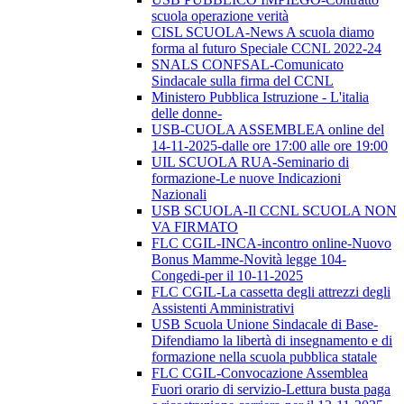
scuola operazione verità
CISL SCUOLA-News A scuola diamo
forma al futuro Speciale CCNL 2022-24
SNALS CONFSAL-Comunicato
Sindacale sulla firma del CCNL
Ministero Pubblica Istruzione - L'italia
delle donne-
USB-CUOLA ASSEMBLEA online del
14-11-2025-dalle ore 17:00 alle ore 19:00
UIL SCUOLA RUA-Seminario di
formazione-Le nuove Indicazioni
Nazionali
USB SCUOLA-Il CCNL SCUOLA NON
VA FIRMATO
FLC CGIL-INCA-incontro online-Nuovo
Bonus Mamme-Novità legge 104-
Congedi-per il 10-11-2025
FLC CGIL-La cassetta degli attrezzi degli
Assistenti Amministrativi
USB Scuola Unione Sindacale di Base-
Difendiamo la libertà di insegnamento e di
formazione nella scuola pubblica statale
FLC CGIL-Convocazione Assemblea
Fuori orario di servizio-Lettura busta paga