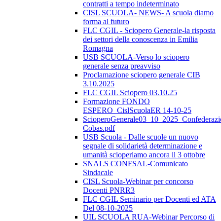
contratti a tempo indeterminato
CISL SCUOLA- NEWS- A scuola diamo
forma al futuro
FLC CGIL - Sciopero Generale-la risposta
dei settori della conoscenza in Emilia
Romagna
USB SCUOLA-Verso lo sciopero
generale senza preavviso
Proclamazione sciopero generale CIB
3.10.2025
FLC CGIL Sciopero 03.10.25
Formazione FONDO
ESPERO_CislScuolaER 14-10-25
ScioperoGenerale03_10_2025_Confederazi
Cobas.pdf
USB Scuola - Dalle scuole un nuovo
segnale di solidarietà determinazione e
umanità scioperiamo ancora il 3 ottobre
SNALS CONFSAL-Comunicato
Sindacale
CISL Scuola-Webinar per concorso
Docenti PNRR3
FLC CGIL Seminario per Docenti ed ATA
Del 08-10-2025
UIL SCUOLA RUA-Webinar Percorso di