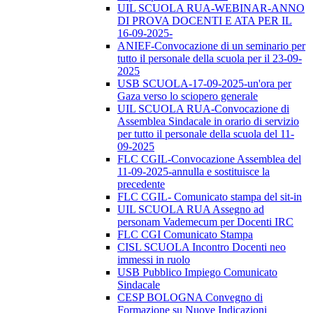
UIL SCUOLA RUA-WEBINAR-ANNO
DI PROVA DOCENTI E ATA PER IL
16-09-2025-
ANIEF-Convocazione di un seminario per
tutto il personale della scuola per il 23-09-
2025
USB SCUOLA-17-09-2025-un'ora per
Gaza verso lo sciopero generale
UIL SCUOLA RUA-Convocazione di
Assemblea Sindacale in orario di servizio
per tutto il personale della scuola del 11-
09-2025
FLC CGIL-Convocazione Assemblea del
11-09-2025-annulla e sostituisce la
precedente
FLC CGIL- Comunicato stampa del sit-in
UIL SCUOLA RUA Assegno ad
personam Vademecum per Docenti IRC
FLC CGI Comunicato Stampa
CISL SCUOLA Incontro Docenti neo
immessi in ruolo
USB Pubblico Impiego Comunicato
Sindacale
CESP BOLOGNA Convegno di
Formazione su Nuove Indicazioni