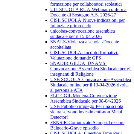
formazione per collaboratori scolastici
UIL SCUOLA RUA-Webinar conferma
Docente di Sostegno A.S. 2026-27
CISL SCUOLA-Nuove indicazioni per
Infanzia e primo ciclo
unicobas-convocazione assemblea
sindacale per il 15-04-2026
SNALS-Violenza a scuola -Docente
accoltellata
CISL SCUOLA- Incontri formativi-
Valutazione domande GPS
SNADIR-GILDA -UNAMS-
Convocazione Assemblea Sindacale per gli
insegnanti di Religione
USB SCUOLA-Convocazione Assemblea
Sindacale online per il 13-04-2026 rivolta
al personale ATA
FLC CGIL Modena-Convocazione
Assemblea Sindacale per 08-04-2026
USB Pubblico impiego-Per una scuola
sicura servono investimenti-non Metal
Detector!
FENSIR-Comunicato Stampa-Trescore
Balneario-Grave episodio
CISL SCUOLA- Question Time Per i