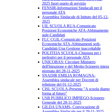
2025 fuori orario di servizio
FENSIR-Informazioni Sindacali per il
personale ATA
Assemblea Sindacale di Istituto del 05-12-
2025
UIL SCUOLA RUA-Comunicato
Posizioni Economiche ATA-Abbinamento
aule-Candidati
FLC CGIL-Comunicato Posizioni
Economiche ATA-Abbinamenti sedi-
Candidati-Una Gestione inaccettabile
POLITEIA SCUOLA-Chiusura per i
prefestivi per il personale ATA
UNICOBAS: Circolare Ministero
dell'Istruzione e del Merito-Sciopero intera
giornata del 28-11-2025
SNADIR EMILIA ROMAGNA-
Assemblea sindacale per Docenti di
religione del 01-12-2025
CISL SCUOLA-Presenta "A scuola diamo
forma al futuro"
USB PUBBLICO IMPIEGO-Sciopero
Generale del 28-11-2025
GILDA UNAMS- Convocazione di
Assemblea Sindacale per il 29-11-2025