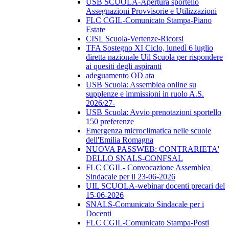
USB SCUOLA-Apertura sportello
Assegnazioni Provvisorie e Utilizzazioni
FLC CGIL-Comunicato Stampa-Piano
Estate
CISL Scuola-Vertenze-Ricorsi
TFA Sostegno XI Ciclo, lunedì 6 luglio
diretta nazionale Uil Scuola per rispondere
ai quesiti degli aspiranti
adeguamento OD ata
USB Scuola: Assemblea online su
supplenze e immissioni in ruolo A.S.
2026/27-
USB Scuola: Avvio prenotazioni sportello
150 preferenze
Emergenza microclimatica nelle scuole
dell'Emilia Romagna
NUOVA PASSWEB: CONTRARIETA'
DELLO SNALS-CONFSAL
FLC CGIL- Convocazione Assemblea
Sindacale per il 23-06-2026
UIL SCUOLA-webinar docenti precari del
15-06-2026
SNALS-Comunicato Sindacale per i
Docenti
FLC CGIL-Comunicato Stampa-Posti