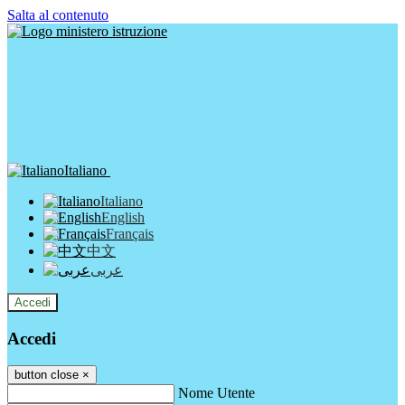
Salta al contenuto
Italiano
Italiano
English
Français
中文
عربى
Accedi
Accedi
button close
×
Nome Utente