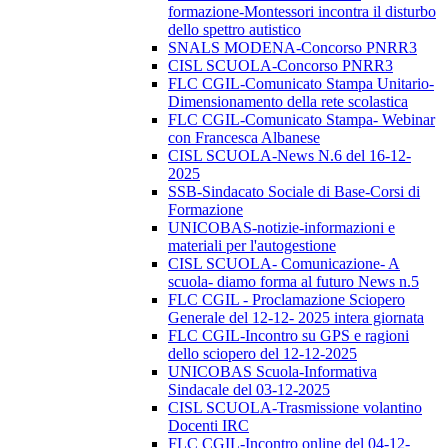
formazione-Montessori incontra il disturbo
dello spettro autistico
SNALS MODENA-Concorso PNRR3
CISL SCUOLA-Concorso PNRR3
FLC CGIL-Comunicato Stampa Unitario-
Dimensionamento della rete scolastica
FLC CGIL-Comunicato Stampa- Webinar
con Francesca Albanese
CISL SCUOLA-News N.6 del 16-12-
2025
SSB-Sindacato Sociale di Base-Corsi di
Formazione
UNICOBAS-notizie-informazioni e
materiali per l'autogestione
CISL SCUOLA- Comunicazione- A
scuola- diamo forma al futuro News n.5
FLC CGIL - Proclamazione Sciopero
Generale del 12-12- 2025 intera giornata
FLC CGIL-Incontro su GPS e ragioni
dello sciopero del 12-12-2025
UNICOBAS Scuola-Informativa
Sindacale del 03-12-2025
CISL SCUOLA-Trasmissione volantino
Docenti IRC
FLC CGIL-Incontro online del 04-12-