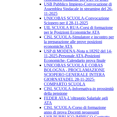
USB Pubblico Impiego-Convocazione di
Assemblea Sindacale in streaming del 26-
11-2025
UNICOBAS SCUOLA-Convocazione
Sciopero per il 28-11-2025
UIL SCUOLA RUA-Corsi di formazione
per le Posizioni Economiche ATA
CISL SCUOLA-Simulatore e incontro per
la preparazione alle prove posizioni
economiche ATA
USP di MODENA-Nota n.18292 del 14-
11-2025-Personale ATA-Posizioni
Economiche- Calendario prova finale
UNICOBAS SCUOLA E COBAS
BOLOGNA - PROCLAMAZIONE
SCIOPERO GENERALE INTERA
GIORNATADEL 28-11-2025-
COMPARTO SCUOLA
CISL SCUOLA-Informativa-in prossimità
della pensione
FEDER ATA-L'oltraggio Salariale agli
ATA
CISL SCUOLA-Corso di formazione
anno di prova Docenti neoassunti
USB PUBBLICO IMPIEGO-Contratto