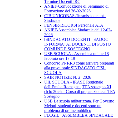
Termine Docenti IRC
ANIEF-Convocazione di Seminario di
Formazione del 26-02-2026
CIB.UNICOBAS-Trasmissione nota
Sindacale
FENSIR-RICORSI Personale ATA
ANIEF-Assemblea Sindacale del 12-02-
2026
[SINDACATO DOCENTI - SADOC
INFORMA] AI DOCENTI DI POSTO
COMUNE E SOSTEGNO
USB SCUOLA - Assemblea online 18
febbraio ore 17-19
Concorso PNRR3 come arrivare preparati
alla prova orale SINDACATO CISL
SCUOLA
SAIR NOTIZIE N. 2- 2026
UIL SCUOLA - IRASE Regionale
dell’Emilia Romagna | TFA sostegno XI
ciclo 2026 – Corso di preparazione al TFA
Sostegno
USB La scuola militarizzata. Per Governo
Meloni, studenti e docenti sono un
problema di ordine pubblico
FLCGIL - ASSEMBLEA SINDACALE