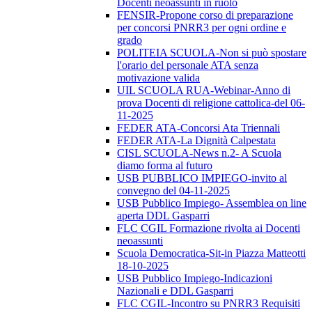
Docenti neoassunti in ruolo
FENSIR-Propone corso di preparazione
per concorsi PNRR3 per ogni ordine e
grado
POLITEIA SCUOLA-Non si può spostare
l'orario del personale ATA senza
motivazione valida
UIL SCUOLA RUA-Webinar-Anno di
prova Docenti di religione cattolica-del 06-
11-2025
FEDER ATA-Concorsi Ata Triennali
FEDER ATA-La Dignità Calpestata
CISL SCUOLA-News n.2- A Scuola
diamo forma al futuro
USB PUBBLICO IMPIEGO-invito al
convegno del 04-11-2025
USB Pubblico Impiego- Assemblea on line
aperta DDL Gasparri
FLC CGIL Formazione rivolta ai Docenti
neoassunti
Scuola Democratica-Sit-in Piazza Matteotti
18-10-2025
USB Pubblico Impiego-Indicazioni
Nazionali e DDL Gasparri
FLC CGIL-Incontro su PNRR3 Requisiti