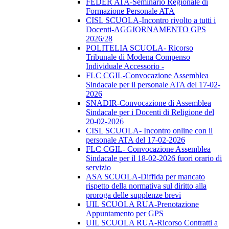
FEDER ATA-Seminario Regionale di
Formazione Personale ATA
CISL SCUOLA-Incontro rivolto a tutti i
Docenti-AGGIORNAMENTO GPS
2026/28
POLITELIA SCUOLA- Ricorso
Tribunale di Modena Compenso
Individuale Accessorio -
FLC CGIL-Convocazione Assemblea
Sindacale per il personale ATA del 17-02-
2026
SNADIR-Convocazione di Assemblea
Sindacale per i Docenti di Religione del
20-02-2026
CISL SCUOLA- Incontro online con il
personale ATA del 17-02-2026
FLC CGIL- Convocazione Assemblea
Sindacale per il 18-02-2026 fuori orario di
servizio
ASA SCUOLA-Diffida per mancato
rispetto della normativa sul diritto alla
proroga delle supplenze brevi
UIL SCUOLA RUA-Prenotazione
Appuntamento per GPS
UIL SCUOLA RUA-Ricorso Contratti a