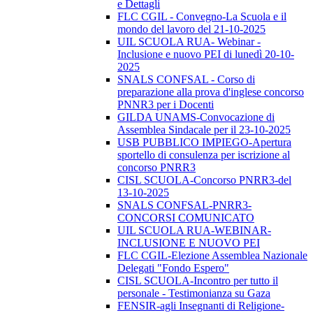
e Dettagli
FLC CGIL - Convegno-La Scuola e il
mondo del lavoro del 21-10-2025
UIL SCUOLA RUA- Webinar -
Inclusione e nuovo PEI di lunedì 20-10-
2025
SNALS CONFSAL - Corso di
preparazione alla prova d'inglese concorso
PNNR3 per i Docenti
GILDA UNAMS-Convocazione di
Assemblea Sindacale per il 23-10-2025
USB PUBBLICO IMPIEGO-Apertura
sportello di consulenza per iscrizione al
concorso PNRR3
CISL SCUOLA-Concorso PNRR3-del
13-10-2025
SNALS CONFSAL-PNRR3-
CONCORSI COMUNICATO
UIL SCUOLA RUA-WEBINAR-
INCLUSIONE E NUOVO PEI
FLC CGIL-Elezione Assemblea Nazionale
Delegati "Fondo Espero"
CISL SCUOLA-Incontro per tutto il
personale - Testimonianza su Gaza
FENSIR-agli Insegnanti di Religione-