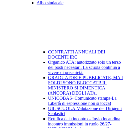
Albo sindacale
CONTRATTI ANNUALI DEI
DOCENTI IRC
Organico ATA: autorizzato solo un terzo
dei posti necessari. La scuola continua a
vivere di precarietà.
GRADUATORIE PUBBLICATE, MA I
SOLDI SONO BLOCCATI! IL
MINISTERO SI DIMENTICA
(ANCORA) DEGLI ATA.
UNICOBAS- Comunicato stampa-La
Libertà di espressione non si tocca!
UIL SCUOLA-Valutazione dei Dirigenti
Scolastici
Rettifica data incontro – Invio locandina
incontro immissioni in ruolo 26/27-