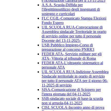
e ricostruzione carriera-per il 13-11-2025
A.S.A. Scuola-Diffida per
l'illegittimoutilizzo degli insegnanti di
sostegno e curricolari
FLC CGIL-Comunicato Stampa Elezioni
Fondo Espero
UIL SCUOLA RUA-Convocazione di
Assemblea sindacale Territoriale in orario
di servizio online per tutto il personale
Docente del 13-11-2025-
USB Pubblico Impiego-Corso di
preparazione al concorso PNRR3
FEDER ATA- Servizio militare per gli
ATA- Vittoria al tribunale di Roma
FEDER ATA-L'oltraggio sistematico al
personale ATA
UIL SCUOLA RUA-Indizione Assemblea
Sindacale territoriale in orario di servizio
per tutto il personale ATA per il giorno 06-
11-2025 di servizio
SISA-Comunicazione di Sciopero per
l'intera giornata del 04-11-2025
SSB-sindacato sociale di base-la scuola
non si arruola-04-11-2025
CISL SCUOLA-Incontro anno di prova