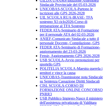
GILDA UNAMS-Indizione Assemblea
Sindacale Provinciale del 05-03-2026
UNICOBAS-SCUOLA-Partono le
iscrizioni alle GPS 2026-2028
UIL SCUOLA RUA-IRASE- TFA
sostegno XI ciclo2026-Corso di
preparazione al TFA Sostegno
FEDER ATA-Seminario di Formazione
per il personale ATA del 02-03-2026
ANIEF-Comunicato Sindacale a tutto il
personale Docente- Compilazione- GPS
FEDER ATA-Seminario di Formazione-
aggiornamento del 23-03-2026
Fensir- Aggiornamento GPS 2026-2028
USB SCUOLA-Avvio prenotazioni per
sportello GPS
POLITELIA SCUOLA-Maestra querela i
genitori e vince la causa
UNICOBAS-Trasmissione nota Sindacale
su Sentenza Cassazione Diritti Sindacali
CISL SCUOLA-CORSO DI
FORMAZIONE ONLINE CONCORSO
PNRR3
USB Pubblico Impiego-Nasce il ministero
dell'assistenza privatizzata di Valditara