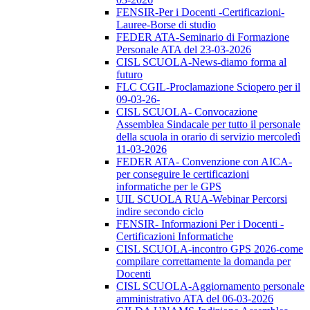
FENSIR-Per i Docenti -Certificazioni-
Lauree-Borse di studio
FEDER ATA-Seminario di Formazione
Personale ATA del 23-03-2026
CISL SCUOLA-News-diamo forma al
futuro
FLC CGIL-Proclamazione Sciopero per il
09-03-26-
CISL SCUOLA- Convocazione
Assemblea Sindacale per tutto il personale
della scuola in orario di servizio mercoledì
11-03-2026
FEDER ATA- Convenzione con AICA-
per conseguire le certificazioni
informatiche per le GPS
UIL SCUOLA RUA-Webinar Percorsi
indire secondo ciclo
FENSIR- Informazioni Per i Docenti -
Certificazioni Informatiche
CISL SCUOLA-incontro GPS 2026-come
compilare correttamente la domanda per
Docenti
CISL SCUOLA-Aggiornamento personale
amministrativo ATA del 06-03-2026