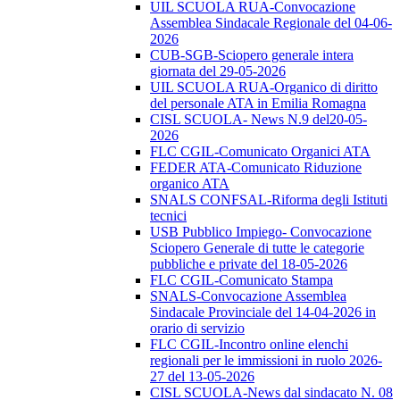
UIL SCUOLA RUA-Convocazione
Assemblea Sindacale Regionale del 04-06-
2026
CUB-SGB-Sciopero generale intera
giornata del 29-05-2026
UIL SCUOLA RUA-Organico di diritto
del personale ATA in Emilia Romagna
CISL SCUOLA- News N.9 del20-05-
2026
FLC CGIL-Comunicato Organici ATA
FEDER ATA-Comunicato Riduzione
organico ATA
SNALS CONFSAL-Riforma degli Istituti
tecnici
USB Pubblico Impiego- Convocazione
Sciopero Generale di tutte le categorie
pubbliche e private del 18-05-2026
FLC CGIL-Comunicato Stampa
SNALS-Convocazione Assemblea
Sindacale Provinciale del 14-04-2026 in
orario di servizio
FLC CGIL-Incontro online elenchi
regionali per le immissioni in ruolo 2026-
27 del 13-05-2026
CISL SCUOLA-News dal sindacato N. 08