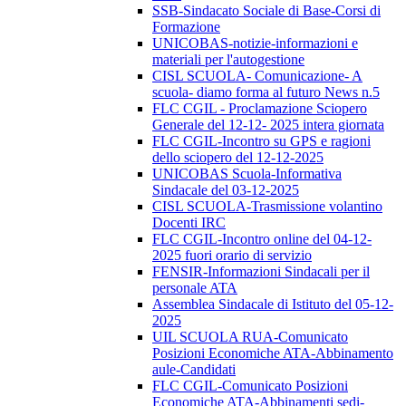
SSB-Sindacato Sociale di Base-Corsi di
Formazione
UNICOBAS-notizie-informazioni e
materiali per l'autogestione
CISL SCUOLA- Comunicazione- A
scuola- diamo forma al futuro News n.5
FLC CGIL - Proclamazione Sciopero
Generale del 12-12- 2025 intera giornata
FLC CGIL-Incontro su GPS e ragioni
dello sciopero del 12-12-2025
UNICOBAS Scuola-Informativa
Sindacale del 03-12-2025
CISL SCUOLA-Trasmissione volantino
Docenti IRC
FLC CGIL-Incontro online del 04-12-
2025 fuori orario di servizio
FENSIR-Informazioni Sindacali per il
personale ATA
Assemblea Sindacale di Istituto del 05-12-
2025
UIL SCUOLA RUA-Comunicato
Posizioni Economiche ATA-Abbinamento
aule-Candidati
FLC CGIL-Comunicato Posizioni
Economiche ATA-Abbinamenti sedi-