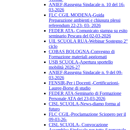
ANIEF-Rassegna Sindacale n. 10 del 16-
03-2026
FLC CGIL MODENA-Guida
Preparazione ambienti e chiusura plessi
referendum 22-23- 03- 2026
FEDER ATA- Comunicato stampa su esito
seminario Pescara del 02-03-2026
UIL SCUOLA RUA-Webinar Sostegno 2°
ciclo
COBAS BOLOGNA-Convegno di
Formazione materiali aggiornati
USB SCUOLA-Apertura sportello
mobilità 2026-27
ANIEF-Rassegna Sindacale n. 9 del 09-
03-2026
FENSIR-Per i Docenti -Certificazioni-
Lauree-Borse di studio
FEDER ATA-Seminario di Formazione
Personale ATA del 23-03-2026
CISL SCUOLA-News-diamo forma al
futuro
FLC CGIL-Proclamazione Sciopero per il
09-03-26-
CISL SCUOLA- Convocazione
Assemblea Sindacale per tutto il personale