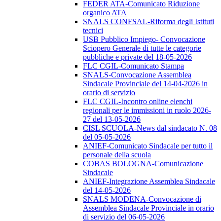
FEDER ATA-Comunicato Riduzione
organico ATA
SNALS CONFSAL-Riforma degli Istituti
tecnici
USB Pubblico Impiego- Convocazione
Sciopero Generale di tutte le categorie
pubbliche e private del 18-05-2026
FLC CGIL-Comunicato Stampa
SNALS-Convocazione Assemblea
Sindacale Provinciale del 14-04-2026 in
orario di servizio
FLC CGIL-Incontro online elenchi
regionali per le immissioni in ruolo 2026-
27 del 13-05-2026
CISL SCUOLA-News dal sindacato N. 08
del 05-05-2026
ANIEF-Comunicato Sindacale per tutto il
personale della scuola
COBAS BOLOGNA-Comunicazione
Sindacale
ANIEF-Integrazione Assemblea Sindacale
del 14-05-2026
SNALS MODENA-Convocazione di
Assemblea Sindacale Provinciale in orario
di servizio del 06-05-2026