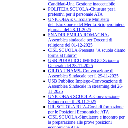
Candidati-Una Gestione inaccettabile
POLITEIA SCUOLA-Chiusura per i
prefestivi per il personale ATA
UNICOBAS: Circolare Ministero
dell'Istruzione e del Merito-Sciopero intera
giornata del 28-11-2025
SNADIR EMILIA ROMAGNA-
Assemblea sindacale per Docenti di
religione del 01-12-2025
CISL SCUOLA-Presenta "A scuola diamo
forma al futuro"
USB PUBBLICO IMPIEGO-Sciopero
Generale del 28-11-2025
GILDA UNAMS- Convocazione di
Assemblea Sindacale per il 29-11-2025
USB Pubblico Impiego-Convocazione di
Assemblea Sindacale in streaming del 26-
11-2025
UNICOBAS SCUOLA-Convocazione
Sciopero per il 28-11-2025
UIL SCUOLA RUA-Corsi di formazione
per le Posizioni Economiche ATA
CISL SCUOLA-Simulatore e incontro per
la preparazione alle prove posizioni
economiche ATA