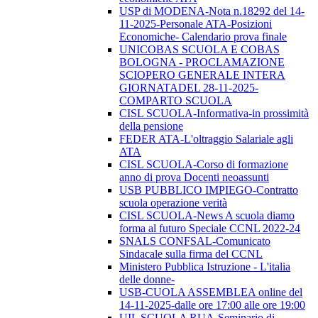
USP di MODENA-Nota n.18292 del 14-
11-2025-Personale ATA-Posizioni
Economiche- Calendario prova finale
UNICOBAS SCUOLA E COBAS
BOLOGNA - PROCLAMAZIONE
SCIOPERO GENERALE INTERA
GIORNATADEL 28-11-2025-
COMPARTO SCUOLA
CISL SCUOLA-Informativa-in prossimità
della pensione
FEDER ATA-L'oltraggio Salariale agli
ATA
CISL SCUOLA-Corso di formazione
anno di prova Docenti neoassunti
USB PUBBLICO IMPIEGO-Contratto
scuola operazione verità
CISL SCUOLA-News A scuola diamo
forma al futuro Speciale CCNL 2022-24
SNALS CONFSAL-Comunicato
Sindacale sulla firma del CCNL
Ministero Pubblica Istruzione - L'italia
delle donne-
USB-CUOLA ASSEMBLEA online del
14-11-2025-dalle ore 17:00 alle ore 19:00
UIL SCUOLA RUA-Seminario di