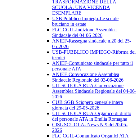
TRASFORMAZIONE DELLA
SCUOLA. UNA VICENDA
ESEMPLARE
USB Pubblico Impiego-Le scuole
bruciano in estate
FLC CGIL-Indizione Assemblea
Sindacale del 04-06-2026
ANIEF-Rassegna sindacale n.20 del 25-
05-2026
USB-PUBBLICO IMPIEGO-Riforma dei
tecnici
ANIEF-Comunicato sindacale per tutto il
personale ATA
ANIEF-Convocazione Assemblea
Sindacale Regionale del 03-06-2026
UIL SCUOLA RUA-Convocazione
Assemblea Sindacale Regionale del 04-06-
2026
CUB-SGB-Sciopero generale intera
giornata del 29-05-2026
UIL SCUOLA RUA-Organico di diritto
del personale ATA in Emilia Romagna
CISL SCUOLA- News N.9 del20-05-
2026
FLC CGIL-Comunicato Organici ATA