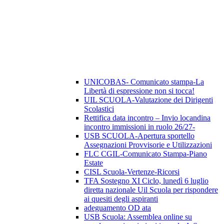
UNICOBAS- Comunicato stampa-La
Libertà di espressione non si tocca!
UIL SCUOLA-Valutazione dei Dirigenti
Scolastici
Rettifica data incontro – Invio locandina
incontro immissioni in ruolo 26/27-
USB SCUOLA-Apertura sportello
Assegnazioni Provvisorie e Utilizzazioni
FLC CGIL-Comunicato Stampa-Piano
Estate
CISL Scuola-Vertenze-Ricorsi
TFA Sostegno XI Ciclo, lunedì 6 luglio
diretta nazionale Uil Scuola per rispondere
ai quesiti degli aspiranti
adeguamento OD ata
USB Scuola: Assemblea online su