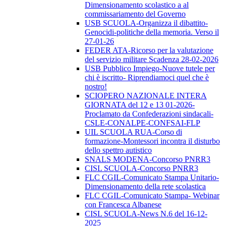
Dimensionamento scolastico a al
commissariamento del Governo
USB SCUOLA-Organizza il dibattito-
Genocidi-politiche della memoria. Verso il
27-01-26
FEDER ATA-Ricorso per la valutazione
del servizio militare Scadenza 28-02-2026
USB Pubblico Impiego-Nuove tutele per
chi è iscritto- Riprendiamoci quel che è
nostro!
SCIOPERO NAZIONALE INTERA
GIORNATA del 12 e 13 01-2026-
Proclamato da Confederazioni sindacali-
CSLE-CONALPE-CONFSAI-FLP
UIL SCUOLA RUA-Corso di
formazione-Montessori incontra il disturbo
dello spettro autistico
SNALS MODENA-Concorso PNRR3
CISL SCUOLA-Concorso PNRR3
FLC CGIL-Comunicato Stampa Unitario-
Dimensionamento della rete scolastica
FLC CGIL-Comunicato Stampa- Webinar
con Francesca Albanese
CISL SCUOLA-News N.6 del 16-12-
2025