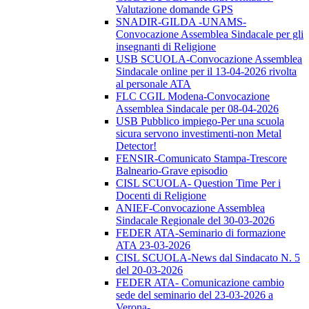
Valutazione domande GPS
SNADIR-GILDA -UNAMS-
Convocazione Assemblea Sindacale per gli
insegnanti di Religione
USB SCUOLA-Convocazione Assemblea
Sindacale online per il 13-04-2026 rivolta
al personale ATA
FLC CGIL Modena-Convocazione
Assemblea Sindacale per 08-04-2026
USB Pubblico impiego-Per una scuola
sicura servono investimenti-non Metal
Detector!
FENSIR-Comunicato Stampa-Trescore
Balneario-Grave episodio
CISL SCUOLA- Question Time Per i
Docenti di Religione
ANIEF-Convocazione Assemblea
Sindacale Regionale del 30-03-2026
FEDER ATA-Seminario di formazione
ATA 23-03-2026
CISL SCUOLA-News dal Sindacato N. 5
del 20-03-2026
FEDER ATA- Comunicazione cambio
sede del seminario del 23-03-2026 a
Verona-