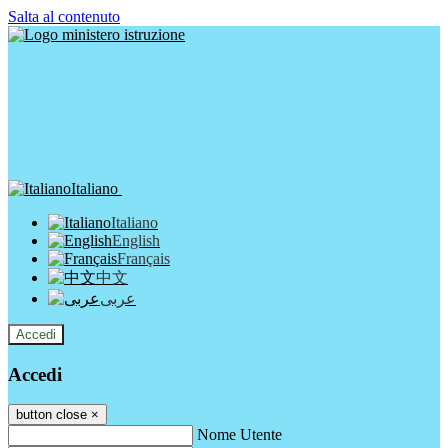
Salta al contenuto
Italiano
Italiano
English
Français
中文
عربى
Accedi
Accedi
button close
×
Nome Utente