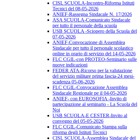
CISL SCUOLA-Incontro-Riforma Istituti
Tecnici del 08-05-2026
ANIEF-Rassegna Sindacale N. 17/2026
ASA SCUOLA-Comunicato Sindacale
per tutto il personale della scuola
USB SCUOLA -Sciopero della Scuola del
07-05-2026
ANIEF-Convocazione di Assemblea
Sindacale per tutto il personale scolastico
online in orario di servizio del 14-05-2026
FLC CGIL-con PROTEO-Seminario sulle
nuove indicazioni
FEDER ATA-Ricorso per la valutazione
del servizio militare prima fascia-24 mesi-
scadenza 05-06-2026
FLC CGIL-Convocazione Assemblea
Sindacale Regionale pe il 04-05-2026
ANIEF- con EUROSOFIA -Invito di
partecipazione al seminario - La Scuola del
Noi
USB SCUOLA-E CESTER-Invito al
convegno del 05-05-2026
FLC CGIL-Comunicato Stampa sulla
riforma degli Istituti Tecnici
CISL SCUOLA-Assemblea Sindacale del