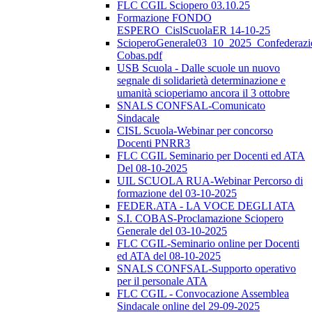
FLC CGIL Sciopero 03.10.25
Formazione FONDO
ESPERO_CislScuolaER 14-10-25
ScioperoGenerale03_10_2025_Confederazi
Cobas.pdf
USB Scuola - Dalle scuole un nuovo
segnale di solidarietà determinazione e
umanità scioperiamo ancora il 3 ottobre
SNALS CONFSAL-Comunicato
Sindacale
CISL Scuola-Webinar per concorso
Docenti PNRR3
FLC CGIL Seminario per Docenti ed ATA
Del 08-10-2025
UIL SCUOLA RUA-Webinar Percorso di
formazione del 03-10-2025
FEDER.ATA - LA VOCE DEGLI ATA
S.I. COBAS-Proclamazione Sciopero
Generale del 03-10-2025
FLC CGIL-Seminario online per Docenti
ed ATA del 08-10-2025
SNALS CONFSAL-Supporto operativo
per il personale ATA
FLC CGIL - Convocazione Assemblea
Sindacale online del 29-09-2025