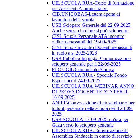
UIL SCUOLA RUA-Corso di formazione
per Assistenti Amministrativi
CIB.UNICOBAS-Lettera aperta ai
lavoratori della scuola
USB-Sciopero Generale del 22-09-2025-
Anche senza circolare si può scioperare
CISL Scuola-Personale ATA incontro
online neoassunti del 19-09-2025
CISL Scuola incontro Docenti neoassunti
in ruolo a.s. 2025-2026
USB Pubblico Impiego -Comunicazione
sciopero generale per il 22-09-2025
FLC CGIL Comunicato Stampa
UIL SCUOLA RUA - Speciale Fondo
Espero per il 24-09-2025
UIL SCUOLA RUA-WEBINAR-ANNO
DI PROVA DOCENTI E ATA PER IL
16-09-2025-
ANIEF-Convocazione di un seminario per
tutto il personale della scuola per il 23-09-
2025
USB SCUOLA-17-09-2025-un'ora per
Gaza verso lo sciopero generale
UIL SCUOLA RUA-Convocazione di
Assemblea Sindacale in orario di servizio