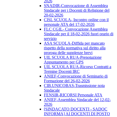
2026
SNADIR-Convocazione di Assemblea
Sindacale per i Docenti di Religione del
20-02-2026
CISL SCUOLA- Incontro online con il
personale ATA del 17-02-2026
FLC CGIL- Convocazione Assemblea
Sindacale per il 18-02-2026 fuori orario di
servizio
ASA SCUOLA-Diffida per mancato
rispetto della normativa sul diritto alla
proroga delle supplenze brevi
UIL SCUOLA RUA-Prenotazione
Appuntamento per GPS
UIL SCUOLA RUA-Ricorso Contratti a
Termine Docenti IRC
ANIEF-Convocazione di Seminario di
Formazione del 26-02-2026
CIB.UNICOBAS-Trasmissione nota
Sindacale
FENSIR-RICORSI Personale ATA
ANIEF-Assemblea Sindacale del 12-02-
2026
[SINDACATO DOCENTI - SADOC
INFORMA] AI DOCENTI DI POSTO