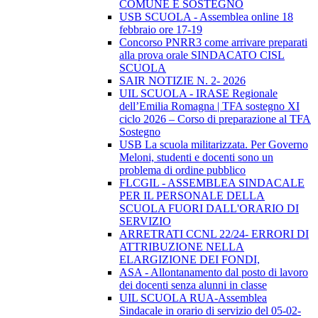
COMUNE E SOSTEGNO
USB SCUOLA - Assemblea online 18
febbraio ore 17-19
Concorso PNRR3 come arrivare preparati
alla prova orale SINDACATO CISL
SCUOLA
SAIR NOTIZIE N. 2- 2026
UIL SCUOLA - IRASE Regionale
dell’Emilia Romagna | TFA sostegno XI
ciclo 2026 – Corso di preparazione al TFA
Sostegno
USB La scuola militarizzata. Per Governo
Meloni, studenti e docenti sono un
problema di ordine pubblico
FLCGIL - ASSEMBLEA SINDACALE
PER IL PERSONALE DELLA
SCUOLA FUORI DALL'ORARIO DI
SERVIZIO
ARRETRATI CCNL 22/24- ERRORI DI
ATTRIBUZIONE NELLA
ELARGIZIONE DEI FONDI,
ASA - Allontanamento dal posto di lavoro
dei docenti senza alunni in classe
UIL SCUOLA RUA-Assemblea
Sindacale in orario di servizio del 05-02-