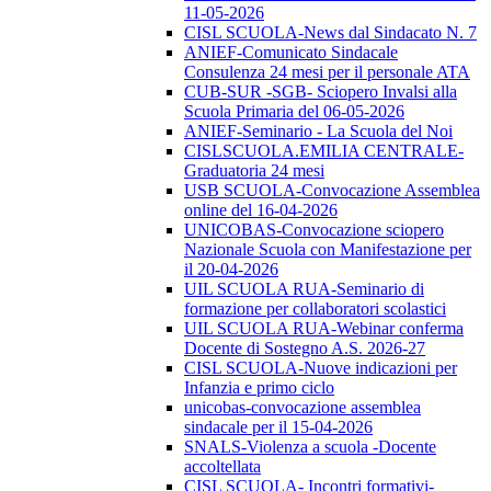
11-05-2026
CISL SCUOLA-News dal Sindacato N. 7
ANIEF-Comunicato Sindacale
Consulenza 24 mesi per il personale ATA
CUB-SUR -SGB- Sciopero Invalsi alla
Scuola Primaria del 06-05-2026
ANIEF-Seminario - La Scuola del Noi
CISLSCUOLA.EMILIA CENTRALE-
Graduatoria 24 mesi
USB SCUOLA-Convocazione Assemblea
online del 16-04-2026
UNICOBAS-Convocazione sciopero
Nazionale Scuola con Manifestazione per
il 20-04-2026
UIL SCUOLA RUA-Seminario di
formazione per collaboratori scolastici
UIL SCUOLA RUA-Webinar conferma
Docente di Sostegno A.S. 2026-27
CISL SCUOLA-Nuove indicazioni per
Infanzia e primo ciclo
unicobas-convocazione assemblea
sindacale per il 15-04-2026
SNALS-Violenza a scuola -Docente
accoltellata
CISL SCUOLA- Incontri formativi-