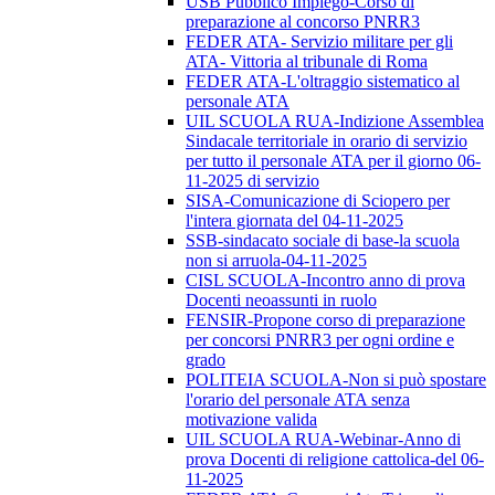
USB Pubblico Impiego-Corso di
preparazione al concorso PNRR3
FEDER ATA- Servizio militare per gli
ATA- Vittoria al tribunale di Roma
FEDER ATA-L'oltraggio sistematico al
personale ATA
UIL SCUOLA RUA-Indizione Assemblea
Sindacale territoriale in orario di servizio
per tutto il personale ATA per il giorno 06-
11-2025 di servizio
SISA-Comunicazione di Sciopero per
l'intera giornata del 04-11-2025
SSB-sindacato sociale di base-la scuola
non si arruola-04-11-2025
CISL SCUOLA-Incontro anno di prova
Docenti neoassunti in ruolo
FENSIR-Propone corso di preparazione
per concorsi PNRR3 per ogni ordine e
grado
POLITEIA SCUOLA-Non si può spostare
l'orario del personale ATA senza
motivazione valida
UIL SCUOLA RUA-Webinar-Anno di
prova Docenti di religione cattolica-del 06-
11-2025