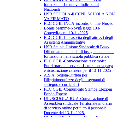
formazione-Le nuove Indicazioni
Nazionali
USB SCUOLA-Il CCNL SCUOLA NON
VA FIRMATO
FLC CGIL-INCA-incontro online-Nuovo
Bonus Mamme-Novità legge 104-
Congedi-per il 10-11-2025
FLC CGIL-La cassetta degli attrezzi degli
Assistenti Amministrativi
USB Scuola Unione Sindacale di Base-
Difendiamo la libertà di insegnamento e di
formazione nella scuola pubblica statale
FLC CGIL-Convocazione Assemblea
Fuori orario di servizio-Lettura busta paga
e ricostruzione carriera-per il 13-11-2025
A.S.A. Scuola-Diffida per
l'illegittimoutilizzo degli insegnanti di
sostegno e curricolari
FLC CGIL-Comunicato Stampa Elezioni
Fondo Espero
UIL SCUOLA RUA-Convocazione di
Assemblea sindacale Territoriale in orario
di servizio online per tutto il personale
Docente del 13-11-2025-