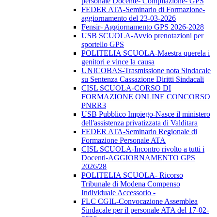
personale Docente- Compilazione- GPS
FEDER ATA-Seminario di Formazione-
aggiornamento del 23-03-2026
Fensir- Aggiornamento GPS 2026-2028
USB SCUOLA-Avvio prenotazioni per
sportello GPS
POLITELIA SCUOLA-Maestra querela i
genitori e vince la causa
UNICOBAS-Trasmissione nota Sindacale
su Sentenza Cassazione Diritti Sindacali
CISL SCUOLA-CORSO DI
FORMAZIONE ONLINE CONCORSO
PNRR3
USB Pubblico Impiego-Nasce il ministero
dell'assistenza privatizzata di Valditara
FEDER ATA-Seminario Regionale di
Formazione Personale ATA
CISL SCUOLA-Incontro rivolto a tutti i
Docenti-AGGIORNAMENTO GPS
2026/28
POLITELIA SCUOLA- Ricorso
Tribunale di Modena Compenso
Individuale Accessorio -
FLC CGIL-Convocazione Assemblea
Sindacale per il personale ATA del 17-02-