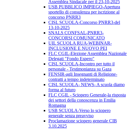
Assemblea Sindacale per il 23-10-2025
USB PUBBLICO IMPIEGO-Apertura
sportello di consulenza per iscrizione al
concorso PNRR3
CISL SCUOLA-Concorso PNRR3-del
13-10-2025
SNALS CONFSAL-PNRR3-
CONCORSI COMUNICATO
UIL SCUOLA RUA-WEBINAR-
INCLUSIONE E NUOVO PEI
FLC CGIL-Elezione Assemblea Nazionale
Delegati "Fondo Espero"
CISL SCUOLA-Incontro per tutto il
personale - Testimonianza su Gaza
FENSIR-agli Insegnanti di Religione-
contratti a tempo indeterminato
CISL SCUOLA- NEWS- A scuola diamo
forma al futuro
FLC CGIL - Sciopero Generale-la risposta
dei settori della conoscenza in Emilia
Romagna
USB SCUOLA-Verso lo sciopero
generale senza preavviso
Proclamazione sciopero generale CIB
3.10.2025