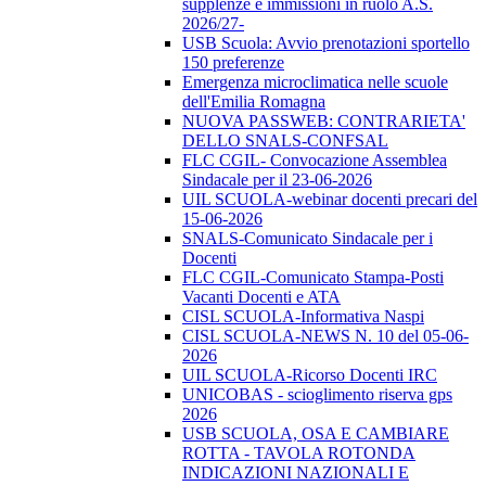
supplenze e immissioni in ruolo A.S.
2026/27-
USB Scuola: Avvio prenotazioni sportello
150 preferenze
Emergenza microclimatica nelle scuole
dell'Emilia Romagna
NUOVA PASSWEB: CONTRARIETA'
DELLO SNALS-CONFSAL
FLC CGIL- Convocazione Assemblea
Sindacale per il 23-06-2026
UIL SCUOLA-webinar docenti precari del
15-06-2026
SNALS-Comunicato Sindacale per i
Docenti
FLC CGIL-Comunicato Stampa-Posti
Vacanti Docenti e ATA
CISL SCUOLA-Informativa Naspi
CISL SCUOLA-NEWS N. 10 del 05-06-
2026
UIL SCUOLA-Ricorso Docenti IRC
UNICOBAS - scioglimento riserva gps
2026
USB SCUOLA, OSA E CAMBIARE
ROTTA - TAVOLA ROTONDA
INDICAZIONI NAZIONALI E