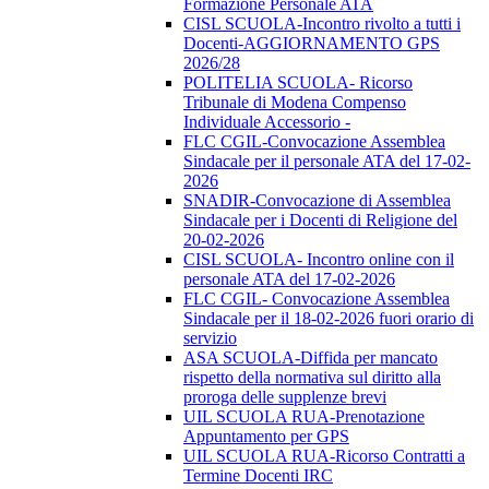
Formazione Personale ATA
CISL SCUOLA-Incontro rivolto a tutti i
Docenti-AGGIORNAMENTO GPS
2026/28
POLITELIA SCUOLA- Ricorso
Tribunale di Modena Compenso
Individuale Accessorio -
FLC CGIL-Convocazione Assemblea
Sindacale per il personale ATA del 17-02-
2026
SNADIR-Convocazione di Assemblea
Sindacale per i Docenti di Religione del
20-02-2026
CISL SCUOLA- Incontro online con il
personale ATA del 17-02-2026
FLC CGIL- Convocazione Assemblea
Sindacale per il 18-02-2026 fuori orario di
servizio
ASA SCUOLA-Diffida per mancato
rispetto della normativa sul diritto alla
proroga delle supplenze brevi
UIL SCUOLA RUA-Prenotazione
Appuntamento per GPS
UIL SCUOLA RUA-Ricorso Contratti a
Termine Docenti IRC