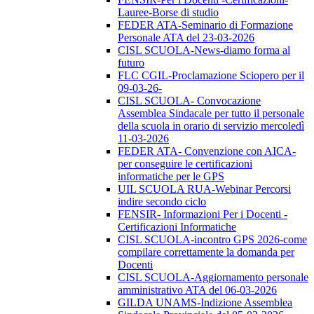
Lauree-Borse di studio
FEDER ATA-Seminario di Formazione
Personale ATA del 23-03-2026
CISL SCUOLA-News-diamo forma al
futuro
FLC CGIL-Proclamazione Sciopero per il
09-03-26-
CISL SCUOLA- Convocazione
Assemblea Sindacale per tutto il personale
della scuola in orario di servizio mercoledì
11-03-2026
FEDER ATA- Convenzione con AICA-
per conseguire le certificazioni
informatiche per le GPS
UIL SCUOLA RUA-Webinar Percorsi
indire secondo ciclo
FENSIR- Informazioni Per i Docenti -
Certificazioni Informatiche
CISL SCUOLA-incontro GPS 2026-come
compilare correttamente la domanda per
Docenti
CISL SCUOLA-Aggiornamento personale
amministrativo ATA del 06-03-2026
GILDA UNAMS-Indizione Assemblea