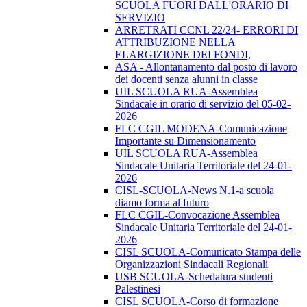
SCUOLA FUORI DALL'ORARIO DI
SERVIZIO
ARRETRATI CCNL 22/24- ERRORI DI
ATTRIBUZIONE NELLA
ELARGIZIONE DEI FONDI,
ASA - Allontanamento dal posto di lavoro
dei docenti senza alunni in classe
UIL SCUOLA RUA-Assemblea
Sindacale in orario di servizio del 05-02-
2026
FLC CGIL MODENA-Comunicazione
Importante su Dimensionamento
UIL SCUOLA RUA-Assemblea
Sindacale Unitaria Territoriale del 24-01-
2026
CISL-SCUOLA-News N.1-a scuola
diamo forma al futuro
FLC CGIL-Convocazione Assemblea
Sindacale Unitaria Territoriale del 24-01-
2026
CISL SCUOLA-Comunicato Stampa delle
Organizzazioni Sindacali Regionali
USB SCUOLA-Schedatura studenti
Palestinesi
CISL SCUOLA-Corso di formazione