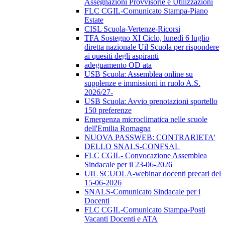
Assegnazioni Provvisorie e Utilizzazioni
FLC CGIL-Comunicato Stampa-Piano
Estate
CISL Scuola-Vertenze-Ricorsi
TFA Sostegno XI Ciclo, lunedì 6 luglio
diretta nazionale Uil Scuola per rispondere
ai quesiti degli aspiranti
adeguamento OD ata
USB Scuola: Assemblea online su
supplenze e immissioni in ruolo A.S.
2026/27-
USB Scuola: Avvio prenotazioni sportello
150 preferenze
Emergenza microclimatica nelle scuole
dell'Emilia Romagna
NUOVA PASSWEB: CONTRARIETA'
DELLO SNALS-CONFSAL
FLC CGIL- Convocazione Assemblea
Sindacale per il 23-06-2026
UIL SCUOLA-webinar docenti precari del
15-06-2026
SNALS-Comunicato Sindacale per i
Docenti
FLC CGIL-Comunicato Stampa-Posti
Vacanti Docenti e ATA