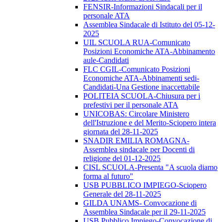
FENSIR-Informazioni Sindacali per il
personale ATA
Assemblea Sindacale di Istituto del 05-12-
2025
UIL SCUOLA RUA-Comunicato
Posizioni Economiche ATA-Abbinamento
aule-Candidati
FLC CGIL-Comunicato Posizioni
Economiche ATA-Abbinamenti sedi-
Candidati-Una Gestione inaccettabile
POLITEIA SCUOLA-Chiusura per i
prefestivi per il personale ATA
UNICOBAS: Circolare Ministero
dell'Istruzione e del Merito-Sciopero intera
giornata del 28-11-2025
SNADIR EMILIA ROMAGNA-
Assemblea sindacale per Docenti di
religione del 01-12-2025
CISL SCUOLA-Presenta "A scuola diamo
forma al futuro"
USB PUBBLICO IMPIEGO-Sciopero
Generale del 28-11-2025
GILDA UNAMS- Convocazione di
Assemblea Sindacale per il 29-11-2025
USB Pubblico Impiego-Convocazione di