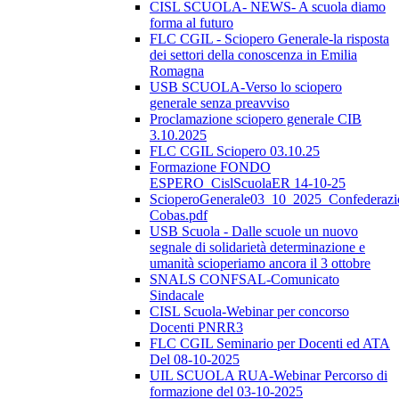
CISL SCUOLA- NEWS- A scuola diamo
forma al futuro
FLC CGIL - Sciopero Generale-la risposta
dei settori della conoscenza in Emilia
Romagna
USB SCUOLA-Verso lo sciopero
generale senza preavviso
Proclamazione sciopero generale CIB
3.10.2025
FLC CGIL Sciopero 03.10.25
Formazione FONDO
ESPERO_CislScuolaER 14-10-25
ScioperoGenerale03_10_2025_Confederazi
Cobas.pdf
USB Scuola - Dalle scuole un nuovo
segnale di solidarietà determinazione e
umanità scioperiamo ancora il 3 ottobre
SNALS CONFSAL-Comunicato
Sindacale
CISL Scuola-Webinar per concorso
Docenti PNRR3
FLC CGIL Seminario per Docenti ed ATA
Del 08-10-2025
UIL SCUOLA RUA-Webinar Percorso di
formazione del 03-10-2025