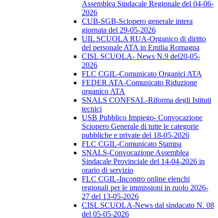
Assemblea Sindacale Regionale del 04-06-
2026
CUB-SGB-Sciopero generale intera
giornata del 29-05-2026
UIL SCUOLA RUA-Organico di diritto
del personale ATA in Emilia Romagna
CISL SCUOLA- News N.9 del20-05-
2026
FLC CGIL-Comunicato Organici ATA
FEDER ATA-Comunicato Riduzione
organico ATA
SNALS CONFSAL-Riforma degli Istituti
tecnici
USB Pubblico Impiego- Convocazione
Sciopero Generale di tutte le categorie
pubbliche e private del 18-05-2026
FLC CGIL-Comunicato Stampa
SNALS-Convocazione Assemblea
Sindacale Provinciale del 14-04-2026 in
orario di servizio
FLC CGIL-Incontro online elenchi
regionali per le immissioni in ruolo 2026-
27 del 13-05-2026
CISL SCUOLA-News dal sindacato N. 08
del 05-05-2026