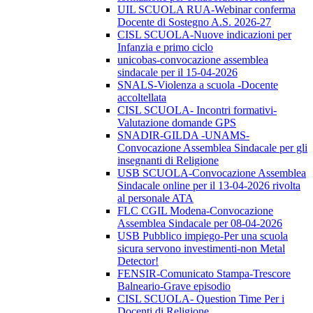
UIL SCUOLA RUA-Webinar conferma
Docente di Sostegno A.S. 2026-27
CISL SCUOLA-Nuove indicazioni per
Infanzia e primo ciclo
unicobas-convocazione assemblea
sindacale per il 15-04-2026
SNALS-Violenza a scuola -Docente
accoltellata
CISL SCUOLA- Incontri formativi-
Valutazione domande GPS
SNADIR-GILDA -UNAMS-
Convocazione Assemblea Sindacale per gli
insegnanti di Religione
USB SCUOLA-Convocazione Assemblea
Sindacale online per il 13-04-2026 rivolta
al personale ATA
FLC CGIL Modena-Convocazione
Assemblea Sindacale per 08-04-2026
USB Pubblico impiego-Per una scuola
sicura servono investimenti-non Metal
Detector!
FENSIR-Comunicato Stampa-Trescore
Balneario-Grave episodio
CISL SCUOLA- Question Time Per i
Docenti di Religione