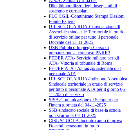
A.S.A. Scuola-Diffida per
l'illegittimoutilizzo degli insegnanti di
sostegno e curricolari
FLC CGIL-Comunicato Stampa Elezioni
Fondo Espero
UIL SCUOLA RUA-Convocazione di
Assemblea sindacale Territoriale in orario
di servizio online per tutto il personale
Docente del 13-11-2025-
USB Pubblico Impiego-Corso di
preparazione al concorso PNRR3
FEDER ATA- Servizio militare per gli
ATA- Vittoria al tribunale di Roma
FEDER ATA-L'oltraggio sistematico al
personale ATA
UIL SCUOLA RUA-Indizione Assemblea
Sindacale territoriale in orario di servizio
per tutto il personale ATA per il giorno 06-
11-2025 di servizio
SISA-Comunicazione di Sciopero per
l'intera giornata del 04-11-2025
SSB-sindacato sociale di base-la scuola
non si arruola-04-11-2025
CISL SCUOLA-Incontro anno di prova
Docenti neoassunti in ruolo