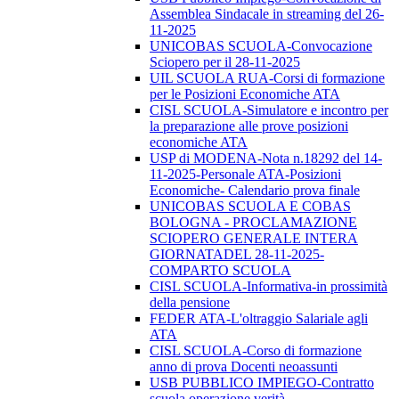
Assemblea Sindacale in streaming del 26-
11-2025
UNICOBAS SCUOLA-Convocazione
Sciopero per il 28-11-2025
UIL SCUOLA RUA-Corsi di formazione
per le Posizioni Economiche ATA
CISL SCUOLA-Simulatore e incontro per
la preparazione alle prove posizioni
economiche ATA
USP di MODENA-Nota n.18292 del 14-
11-2025-Personale ATA-Posizioni
Economiche- Calendario prova finale
UNICOBAS SCUOLA E COBAS
BOLOGNA - PROCLAMAZIONE
SCIOPERO GENERALE INTERA
GIORNATADEL 28-11-2025-
COMPARTO SCUOLA
CISL SCUOLA-Informativa-in prossimità
della pensione
FEDER ATA-L'oltraggio Salariale agli
ATA
CISL SCUOLA-Corso di formazione
anno di prova Docenti neoassunti
USB PUBBLICO IMPIEGO-Contratto
scuola operazione verità