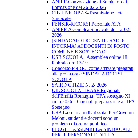
ANIEF-Convocazione di Seminario di
Formazione del 26-02-2026
CIB.UNICOBAS-Trasmissione nota
Sindacale
FENSIR-RICORSI Personale ATA
ANIEF-Assemblea Sindacale del 12-02-
2026
[SINDACATO DOCENTI - SADOC
INFORMA] AI DOCENTI DI POSTO
COMUNE E SOSTEGNO
USB SCUOLA - Assemblea online 18
febbraio ore 17-19
Concorso PNRR3 come arrivare preparati
alla prova orale SINDACATO CISL
SCUOLA
SAIR NOTIZIE N. 2- 2026
UIL SCUOLA - IRASE Regionale
dell’Emilia Romagna | TFA sostegno XI
ciclo 2026 – Corso di preparazione al TFA
Sostegno
USB La scuola militarizzata. Per Governo
Meloni, studenti e docenti sono un
problema di ordine pubblico
FLCGIL - ASSEMBLEA SINDACALE
PER IL PERSONALE DELLA