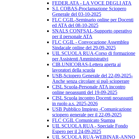
FEDER.ATA - LA VOCE DEGLI ATA
S.I. COBAS-Proclamazione Sciopero
Generale del 03-10-2025
FLC CGIL-Seminario online per Docenti
ed ATA del 08-10-2025
SNALS CONFSAL-Supporto operativo
per il personale ATA
FLC CGIL - Convocazione Assemblea
Sindacale online del 29-09-2025
UIL SCUOLA RUA-Corso di formazione
per Assistenti Amministrativi
CIB.UNICOBAS-Lettera aperta ai
lavoratori della scuola
USB-Sciopero Generale del 22-09-2025-
Anche senza circolare si può scioperare
CISL Scuola-Personale ATA incontro
online neoassunti del 19-09-2025
CISL Scuola incontro Docenti neoassunti
in ruolo a.s. 2025-2026
USB Pubblico Impiego -Comunicazione
sciopero generale per il 22-09-2025
FLC CGIL Comunicato Stampa
UIL SCUOLA RUA - Speciale Fondo
Espero per il 24-09-2025
UIL SCUOLA RUA-WEBINAR-ANNO