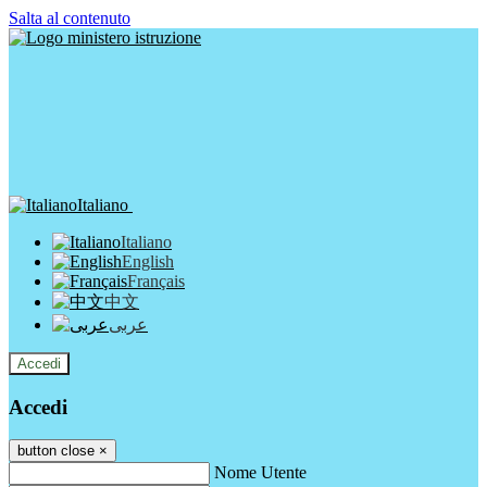
Salta al contenuto
Italiano
Italiano
English
Français
中文
عربى
Accedi
Accedi
button close
×
Nome Utente