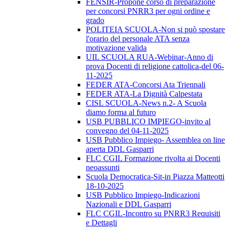
FENSIR-Propone corso di preparazione
per concorsi PNRR3 per ogni ordine e
grado
POLITEIA SCUOLA-Non si può spostare
l'orario del personale ATA senza
motivazione valida
UIL SCUOLA RUA-Webinar-Anno di
prova Docenti di religione cattolica-del 06-
11-2025
FEDER ATA-Concorsi Ata Triennali
FEDER ATA-La Dignità Calpestata
CISL SCUOLA-News n.2- A Scuola
diamo forma al futuro
USB PUBBLICO IMPIEGO-invito al
convegno del 04-11-2025
USB Pubblico Impiego- Assemblea on line
aperta DDL Gasparri
FLC CGIL Formazione rivolta ai Docenti
neoassunti
Scuola Democratica-Sit-in Piazza Matteotti
18-10-2025
USB Pubblico Impiego-Indicazioni
Nazionali e DDL Gasparri
FLC CGIL-Incontro su PNRR3 Requisiti
e Dettagli