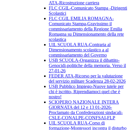
ATA-Ricostruzione carriera
FLC CGIL-Comunicato Stampa -Dirigenti
Scolastici
FLC CGIL EMILIA ROMAGNA-
Comunicato Stampa-Gravissimo il
commissariamento della Regione Emilia
Romagna su Dimensionamento della rete
scolastica
UIL SCUOLA RUA-Contraria al
Dimensionamento scolastico a al
commissariamento del Governo
USB SCUOLA-Organizza il dibattito-
Genocidi-politiche della memoria. Verso il
27-01-26
FEDER ATA-Ricorso per la valutazione
del servizio militare Scadenza 28-02-2026
USB Pubblico Impiego-Nuove tutele per
chi è iscritto- Riprendiamoci quel che è
nostro!
SCIOPERO NAZIONALE INTERA
GIORNATA del 12 e 13 01-2026-
Proclamato da Confederazioni sindacali-
CSLE-CONALPE-CONFSAI-FLP
UIL SCUOLA RUA-Corso di
formazione-Montessori incontra il disturbo