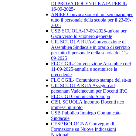
DI PROVA DOCENTI E ATA PER IL
16-09-2025-
ANIEF-Convocazione di un seminario per
tutto il personale della scuola per il 23-09-
2025
USB SCUOLA-17-09-2025-un'ora per
Gaza verso lo sciopero generale
UIL SCUOLA RUA-Convocazione di
Assemblea Sindacale in orario di servizio
per tutto il personale della scuola del 11-
09-2025
FLC CGIL-Convocazione Assemblea del
11-09-2025-annulla e sostituisce la
precedente
FLC CGIL- Comunicato stampa del sit-in
UIL SCUOLA RUA Assegno ad
personam Vademecum per Docenti IRC
FLC CGI Comunicato Stampa
CISL SCUOLA Incontro Docenti neo
immessi in ruolo
USB Pubblico Impiego Comunicato
Sindacale
CESP BOLOGNA Convegno di
Formazione su Nuove Indicazioni
Nazionali