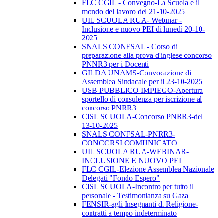
FLC CGIL - Convegno-La Scuola e il
mondo del lavoro del 21-10-2025
UIL SCUOLA RUA- Webinar -
Inclusione e nuovo PEI di lunedì 20-10-
2025
SNALS CONFSAL - Corso di
preparazione alla prova d'inglese concorso
PNNR3 per i Docenti
GILDA UNAMS-Convocazione di
Assemblea Sindacale per il 23-10-2025
USB PUBBLICO IMPIEGO-Apertura
sportello di consulenza per iscrizione al
concorso PNRR3
CISL SCUOLA-Concorso PNRR3-del
13-10-2025
SNALS CONFSAL-PNRR3-
CONCORSI COMUNICATO
UIL SCUOLA RUA-WEBINAR-
INCLUSIONE E NUOVO PEI
FLC CGIL-Elezione Assemblea Nazionale
Delegati "Fondo Espero"
CISL SCUOLA-Incontro per tutto il
personale - Testimonianza su Gaza
FENSIR-agli Insegnanti di Religione-
contratti a tempo indeterminato