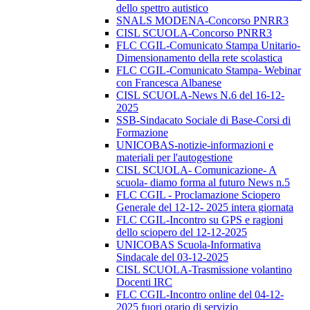
dello spettro autistico
SNALS MODENA-Concorso PNRR3
CISL SCUOLA-Concorso PNRR3
FLC CGIL-Comunicato Stampa Unitario-
Dimensionamento della rete scolastica
FLC CGIL-Comunicato Stampa- Webinar
con Francesca Albanese
CISL SCUOLA-News N.6 del 16-12-
2025
SSB-Sindacato Sociale di Base-Corsi di
Formazione
UNICOBAS-notizie-informazioni e
materiali per l'autogestione
CISL SCUOLA- Comunicazione- A
scuola- diamo forma al futuro News n.5
FLC CGIL - Proclamazione Sciopero
Generale del 12-12- 2025 intera giornata
FLC CGIL-Incontro su GPS e ragioni
dello sciopero del 12-12-2025
UNICOBAS Scuola-Informativa
Sindacale del 03-12-2025
CISL SCUOLA-Trasmissione volantino
Docenti IRC
FLC CGIL-Incontro online del 04-12-
2025 fuori orario di servizio