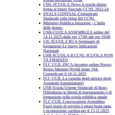
CISL SCUOLA-News A scuola diamo
forma al futuro Speciale CCNL 2022-24
SNALS CONFSAL-Comunicato
Sindacale sulla firma del CCNL
Ministero Pubblica Istruzione - L'italia
delle donne-
USB-CUOLA ASSEMBLEA online del
14-11-2025-dalle ore 17:00 alle ore 19:00
UIL SCUOLA RUA-Seminario di
formazione-Le nuove Indicazioni
Nazionali
USB SCUOLA-Il CCNL SCUOLA NON
VA FIRMATO
FLC CGIL-INCA-incontro online-Nuovo
Bonus Mamme-Novità legge 104-
Congedi-per il 10-11-2025
FLC CGIL-La cassetta degli attrezzi degli
Assistenti Amministrativi
USB Scuola Unione Sindacale di Base-
Difendiamo la libertà di insegnamento e di
formazione nella scuola pubblica statale
FLC CGIL-Convocazione Assemblea
Fuori orario di servizio-Lettura busta paga
e ricostruzione carriera-per il 13-11-2025