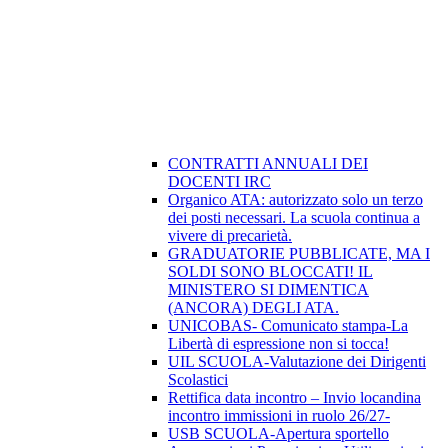
CONTRATTI ANNUALI DEI
DOCENTI IRC
Organico ATA: autorizzato solo un terzo
dei posti necessari. La scuola continua a
vivere di precarietà.
GRADUATORIE PUBBLICATE, MA I
SOLDI SONO BLOCCATI! IL
MINISTERO SI DIMENTICA
(ANCORA) DEGLI ATA.
UNICOBAS- Comunicato stampa-La
Libertà di espressione non si tocca!
UIL SCUOLA-Valutazione dei Dirigenti
Scolastici
Rettifica data incontro – Invio locandina
incontro immissioni in ruolo 26/27-
USB SCUOLA-Apertura sportello