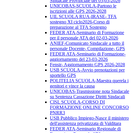
Sindacale Provinciale del 05-03-2026
UNICOBAS-SCUOLA-Partono le
iscrizioni alle GPS 2026-2028
UIL SCUOLA RUA-IRASE- TFA
sostegno XI ciclo2026-Corso di
preparazione al TFA Sostegno
FEDER ATA-Seminario di Formazione
per il personale ATA del 02-03-2026
ANIEF-Comunicato Sindacale a tutto il
personale Docente- Compilazione- GPS
FEDER ATA-Seminario di Formazione-
aggiornamento del 23-03-2026
Fensir- Aggiornamento GPS 2026-2028
USB SCUOLA-Avvio prenotazioni per
sportello GPS
POLITELIA SCUOLA-Maestra querela i
genitori e vince la causa
UNICOBAS-Trasmissione nota Sindacale
su Sentenza Cassazione Diritti Sindacali
CISL SCUOLA-CORSO DI
FORMAZIONE ONLINE CONCORSO
PNRR3
USB Pubblico Impiego-Nasce il ministero
dell'assistenza privatizzata di Valditara
FEDER ATA-Seminario Regionale di