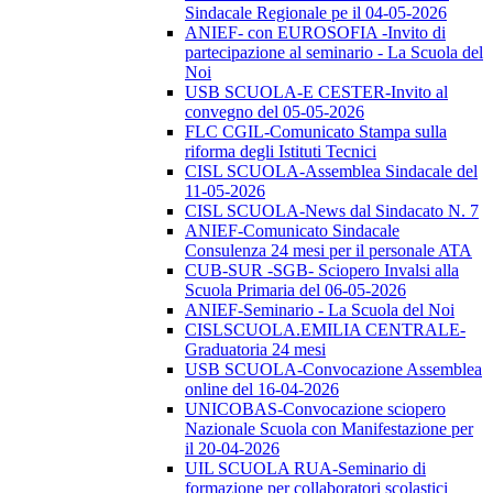
Sindacale Regionale pe il 04-05-2026
ANIEF- con EUROSOFIA -Invito di
partecipazione al seminario - La Scuola del
Noi
USB SCUOLA-E CESTER-Invito al
convegno del 05-05-2026
FLC CGIL-Comunicato Stampa sulla
riforma degli Istituti Tecnici
CISL SCUOLA-Assemblea Sindacale del
11-05-2026
CISL SCUOLA-News dal Sindacato N. 7
ANIEF-Comunicato Sindacale
Consulenza 24 mesi per il personale ATA
CUB-SUR -SGB- Sciopero Invalsi alla
Scuola Primaria del 06-05-2026
ANIEF-Seminario - La Scuola del Noi
CISLSCUOLA.EMILIA CENTRALE-
Graduatoria 24 mesi
USB SCUOLA-Convocazione Assemblea
online del 16-04-2026
UNICOBAS-Convocazione sciopero
Nazionale Scuola con Manifestazione per
il 20-04-2026
UIL SCUOLA RUA-Seminario di
formazione per collaboratori scolastici