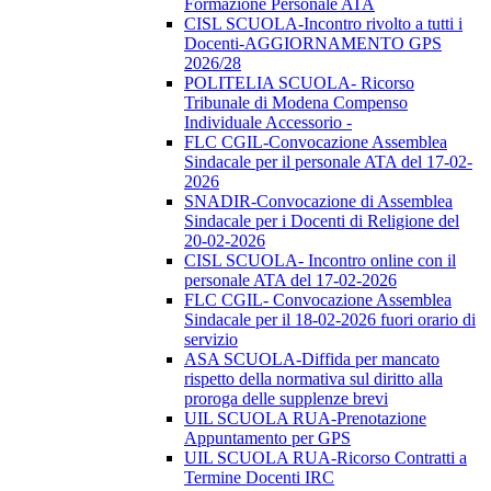
Formazione Personale ATA
CISL SCUOLA-Incontro rivolto a tutti i
Docenti-AGGIORNAMENTO GPS
2026/28
POLITELIA SCUOLA- Ricorso
Tribunale di Modena Compenso
Individuale Accessorio -
FLC CGIL-Convocazione Assemblea
Sindacale per il personale ATA del 17-02-
2026
SNADIR-Convocazione di Assemblea
Sindacale per i Docenti di Religione del
20-02-2026
CISL SCUOLA- Incontro online con il
personale ATA del 17-02-2026
FLC CGIL- Convocazione Assemblea
Sindacale per il 18-02-2026 fuori orario di
servizio
ASA SCUOLA-Diffida per mancato
rispetto della normativa sul diritto alla
proroga delle supplenze brevi
UIL SCUOLA RUA-Prenotazione
Appuntamento per GPS
UIL SCUOLA RUA-Ricorso Contratti a
Termine Docenti IRC