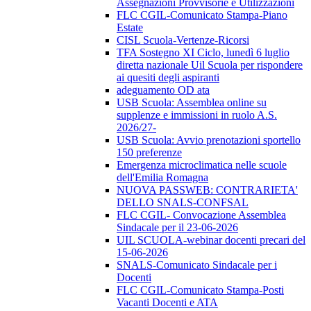
Assegnazioni Provvisorie e Utilizzazioni
FLC CGIL-Comunicato Stampa-Piano
Estate
CISL Scuola-Vertenze-Ricorsi
TFA Sostegno XI Ciclo, lunedì 6 luglio
diretta nazionale Uil Scuola per rispondere
ai quesiti degli aspiranti
adeguamento OD ata
USB Scuola: Assemblea online su
supplenze e immissioni in ruolo A.S.
2026/27-
USB Scuola: Avvio prenotazioni sportello
150 preferenze
Emergenza microclimatica nelle scuole
dell'Emilia Romagna
NUOVA PASSWEB: CONTRARIETA'
DELLO SNALS-CONFSAL
FLC CGIL- Convocazione Assemblea
Sindacale per il 23-06-2026
UIL SCUOLA-webinar docenti precari del
15-06-2026
SNALS-Comunicato Sindacale per i
Docenti
FLC CGIL-Comunicato Stampa-Posti
Vacanti Docenti e ATA