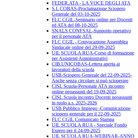
FEDER.ATA - LA VOCE DEGLI ATA
S.I. COBAS-Proclamazione Sciopero
Generale del 03-10-2025
FLC CGIL-Seminario online per Docenti
ed ATA del 08-10-2025
SNALS CONFSAL-Supporto operativo
per il personale ATA
FLC CGIL - Convocazione Assemblea
Sindacale online del 29-09-2025
UIL SCUOLA RUA-Corso di formazione
per Assistenti Amministrativi
CIB.UNICOBAS-Lettera aperta ai
lavoratori della scuola
USB-Sciopero Generale del 22-09-2025-
Anche senza circolare si può scioperare
CISL Scuola-Personale ATA incontro
online neoassunti del 19-09-2025
CISL Scuola incontro Docenti neoassunti
in ruolo a.s. 2025-2026
USB Pubblico Impiego -Comunicazione
sciopero generale per il 22-09-2025
FLC CGIL Comunicato Stampa
UIL SCUOLA RUA - Speciale Fondo
Espero per il 24-09-2025
UIL SCUOLA RUA-WEBINAR-ANNO