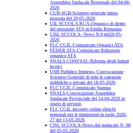
Assemblea Sindacale Regionale del 04-06-
2026
CUB-SGB-Sciopero generale intera
giornata del 29-05-2026
UIL SCUOLA RUA-Organico di diritto
del personale ATA in Emilia Romagna
CISL SCUOLA- News N.9 del20-05-
2026
FLC CGIL-Comunicato Organici ATA
FEDER ATA-Comunicato Riduzione
organico ATA
SNALS CONFSAL-Riforma degli Istituti
tecnici
USB Pubblico Impiego- Convocazione
Sciopero Generale di tutte le categorie
pubbliche e private del 18-05-2026
FLC CGIL-Comunicato Stampa
SNALS-Convocazione Assemblea
Sindacale Provinciale del 14-04-2026 in
orario di servizio
FLC CGIL-Incontro online elenchi
regionali per le immissioni in ruolo 2026-
27 del 13-05-2026
CISL SCUOLA-News dal sindacato N. 08
del 05-05-2026