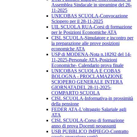
Assemblea Sindacale in streaming del 26-
11-2025
UNICOBAS SCUOLA-Convocazione
Sciopero per il 28-11-2025
UIL SCUOLA RUA-Corsi di formazione
per le Posizioni Economiche ATA
CISL SCUOLA-Simulatore e incontro per
la preparazione alle prove posizioni
economiche ATA
USP di MODENA-Nota n.18292 del 14-
11-2025-Personale ATA-Posizioni
Economiche- Calendario prova finale
UNICOBAS SCUOLA E COBAS
BOLOGNA - PROCLAMAZIONE
SCIOPERO GENERALE INTERA
GIORNATADEL 28-11-2025-
COMPARTO SCUOLA
CISL SCUOLA-Informativa-in prossimità
della pensione
FEDER ATA-L'oltraggio Salariale agli
ATA
CISL SCUOLA-Corso di formazione
anno di prova Docenti neoassunti
USB PUBBLICO IMPIEGO-Contratto
scuola operazione verità