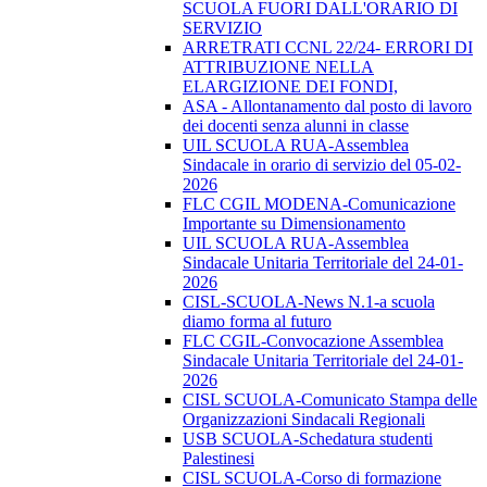
SCUOLA FUORI DALL'ORARIO DI
SERVIZIO
ARRETRATI CCNL 22/24- ERRORI DI
ATTRIBUZIONE NELLA
ELARGIZIONE DEI FONDI,
ASA - Allontanamento dal posto di lavoro
dei docenti senza alunni in classe
UIL SCUOLA RUA-Assemblea
Sindacale in orario di servizio del 05-02-
2026
FLC CGIL MODENA-Comunicazione
Importante su Dimensionamento
UIL SCUOLA RUA-Assemblea
Sindacale Unitaria Territoriale del 24-01-
2026
CISL-SCUOLA-News N.1-a scuola
diamo forma al futuro
FLC CGIL-Convocazione Assemblea
Sindacale Unitaria Territoriale del 24-01-
2026
CISL SCUOLA-Comunicato Stampa delle
Organizzazioni Sindacali Regionali
USB SCUOLA-Schedatura studenti
Palestinesi
CISL SCUOLA-Corso di formazione