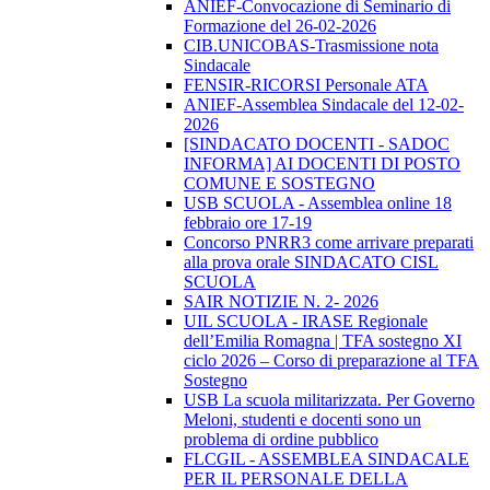
ANIEF-Convocazione di Seminario di
Formazione del 26-02-2026
CIB.UNICOBAS-Trasmissione nota
Sindacale
FENSIR-RICORSI Personale ATA
ANIEF-Assemblea Sindacale del 12-02-
2026
[SINDACATO DOCENTI - SADOC
INFORMA] AI DOCENTI DI POSTO
COMUNE E SOSTEGNO
USB SCUOLA - Assemblea online 18
febbraio ore 17-19
Concorso PNRR3 come arrivare preparati
alla prova orale SINDACATO CISL
SCUOLA
SAIR NOTIZIE N. 2- 2026
UIL SCUOLA - IRASE Regionale
dell’Emilia Romagna | TFA sostegno XI
ciclo 2026 – Corso di preparazione al TFA
Sostegno
USB La scuola militarizzata. Per Governo
Meloni, studenti e docenti sono un
problema di ordine pubblico
FLCGIL - ASSEMBLEA SINDACALE
PER IL PERSONALE DELLA