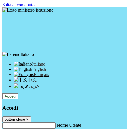
Salta al contenuto
Italiano
Italiano
English
Français
中文
عربى
Accedi
Accedi
button close
×
Nome Utente