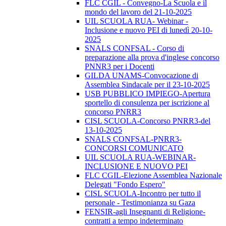
FLC CGIL - Convegno-La Scuola e il
mondo del lavoro del 21-10-2025
UIL SCUOLA RUA- Webinar -
Inclusione e nuovo PEI di lunedì 20-10-
2025
SNALS CONFSAL - Corso di
preparazione alla prova d'inglese concorso
PNNR3 per i Docenti
GILDA UNAMS-Convocazione di
Assemblea Sindacale per il 23-10-2025
USB PUBBLICO IMPIEGO-Apertura
sportello di consulenza per iscrizione al
concorso PNRR3
CISL SCUOLA-Concorso PNRR3-del
13-10-2025
SNALS CONFSAL-PNRR3-
CONCORSI COMUNICATO
UIL SCUOLA RUA-WEBINAR-
INCLUSIONE E NUOVO PEI
FLC CGIL-Elezione Assemblea Nazionale
Delegati "Fondo Espero"
CISL SCUOLA-Incontro per tutto il
personale - Testimonianza su Gaza
FENSIR-agli Insegnanti di Religione-
contratti a tempo indeterminato