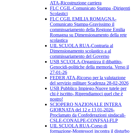
ATA-Ricostruzione carriera
FLC CGIL-Comunicato Stampa -Dirigenti
Scolastici
FLC CGIL EMILIA ROMAGNA-
Comunicato Stampa-Gravissimo il
commissariamento della Regione Emilia
Romagna su Dimensionamento della rete
scolastica
UIL SCUOLA RUA-Contraria al
Dimensionamento scolastico a al
commissariamento del Governo
USB SCUOLA-Organizza il dibattito-
Genocidi-politiche della memoria. Verso il
27-01-26
FEDER ATA-Ricorso per la valutazione
del servizio militare Scadenza 28-02-2026
USB Pubblico Impiego-Nuove tutele per
chi è iscritto- Riprendiamoci quel che è
nostro!
SCIOPERO NAZIONALE INTERA
GIORNATA del 12 e 13 01-2026-
Proclamato da Confederazioni sindacali-
CSLE-CONALPE-CONFSAI-FLP
UIL SCUOLA RUA-Corso di
formazione-Montessori incontra il disturbo