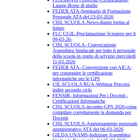
Lauree-Borse di studio
FEDER ATA-Seminario di Formazione
Personale ATA del 23-03-2026
CISL SCUOLA-News-diamo forma al
futuro
FLC CGIL-Proclamazione Sciopero per il
09-03-26-
CISL SCUOLA- Convocazione
Assemblea Sindacale per tutto il personale
della scuola in orario di servizio mercoledì
11-03-2026
FEDER ATA- Convenzione con AICA-
per conseguire le certificazioni
informatiche per le GPS
UIL SCUOLA RUA-Webinar Percorsi
indire secondo ciclo
FENSIR- Informazioni Per i Docenti -
Certificazioni Informatiche
CISL SCUOLA-incontro GPS 2026-come
compilare correttamente la domanda per
Docenti
CISL SCUOLA-Aggiornamento personale
amministrativo ATA del 06-03-2026
GILDA UNAMS-Indizione Assemblea