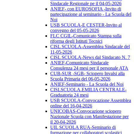
Sindacale Regionale pe il 04-05-2026
ANIEF- con EUROSOFIA -Invito di
partecipazione al seminario - La Scuola del
Noi
USB SCUOLA-E CESTER-Invito al
convegno del 05-05-2026
FLC CGIL-Comunicato Stampa sulla
riforma degli Istituti Tecnici
CISL SCUOLA-Assemblea Sindacale del
11-05-2026
CISL SCUOLA-News dal Sindacato N. 7
ANIEF-Comunicato Sindacale
Consulenza 24 mesi per il personale ATA
CUB-SUR -SGB- Sciopero Invalsi alla
Scuola Primaria del 06-05-2026
ANIEF-Seminario - La Scuola del Noi
CISLSCUOLA.EMILIA CENTRALE-
Graduatoria 24 mesi
USB SCUOLA-Convocazione Assemblea
online del 16-04-2026
UNICOBAS-Convocazione sciopero
Nazionale Scuola con Manifestazione per
il 20-04-2026
UIL SCUOLA RUA-Seminario di
formazione per collaboratori scolastici