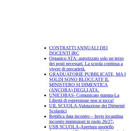
CONTRATTI ANNUALI DEI
DOCENTI IRC
Organico ATA: autorizzato solo un terzo
dei posti necessari. La scuola continua a
vivere di precarietà.
GRADUATORIE PUBBLICATE, MA I
SOLDI SONO BLOCCATI! IL
MINISTERO SI DIMENTICA
(ANCORA) DEGLI ATA.
UNICOBAS- Comunicato stampa-La
Libertà di espressione non si tocca!
UIL SCUOLA-Valutazione dei Dirigenti
Scolastici
Rettifica data incontro – Invio locandina
incontro immissioni in ruolo 26/27-
USB SCUOLA-Apertura sportello