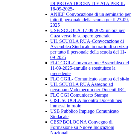
DI PROVA DOCENTI E ATA PER IL
16-09-2025-
ANIEF-Convocazione di un seminario per
tutto il personale della scuola per il 23-09-
2025
USB SCUOLA-17-09-2025-un'ora per
Gaza verso lo sciopero generale
UIL SCUOLA RUA-Convocazione di
Assemblea Sindacale in orario di servizio
per tutto il personale della scuola del 11-
09-2025
FLC CGIL-Convocazione Assemblea del
11-09-2025-annulla e sostituisce la
precedente
FLC CGIL- Comunicato stampa del sit-in
UIL SCUOLA RUA Assegno ad
personam Vademecum per Docenti IRC
FLC CGI Comunicato Stampa
CISL SCUOLA Incontro Docenti neo
immessi in ruolo
USB Pubblico Impiego Comunicato
Sindacale
CESP BOLOGNA Convegno di
Formazione su Nuove Indicazioni
Nazionali