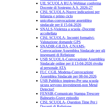
UIL SCUOLA RUA-Webinar conferma
Docente di Sostegno A.S. 2026-27
CISL SCUOLA-Nuove indicazioni per
Infanzia e primo ciclo
unicobas-convocazione assemblea
sindacale per il 15-04-2026
SNALS-Violenza a scuola -Docente
accoltellata
CISL SCUOLA- Incontri formativi-
Valutazione domande GPS
SNADIR-GILDA -UNAMS-
Convocazione Assemblea Sindacale per gli
insegnanti di Religione
USB SCUOLA-Convocazione Assemblea
Sindacale online per il 13-04-2026 rivolta
al personale ATA
FLC CGIL Modena-Convocazione
Assemblea Sindacale per 08-04-2026
USB Pubblico impiego-Per una scuola
sicura servono investimenti-non Metal
Detector!
FENSIR-Comunicato Stampa-Trescore
Balneario-Grave episodio
CISL SCUOLA- Question Time Per i
Docenti di Religione