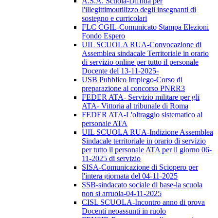
A.S.A. Scuola-Diffida per
l'illegittimoutilizzo degli insegnanti di
sostegno e curricolari
FLC CGIL-Comunicato Stampa Elezioni
Fondo Espero
UIL SCUOLA RUA-Convocazione di
Assemblea sindacale Territoriale in orario
di servizio online per tutto il personale
Docente del 13-11-2025-
USB Pubblico Impiego-Corso di
preparazione al concorso PNRR3
FEDER ATA- Servizio militare per gli
ATA- Vittoria al tribunale di Roma
FEDER ATA-L'oltraggio sistematico al
personale ATA
UIL SCUOLA RUA-Indizione Assemblea
Sindacale territoriale in orario di servizio
per tutto il personale ATA per il giorno 06-
11-2025 di servizio
SISA-Comunicazione di Sciopero per
l'intera giornata del 04-11-2025
SSB-sindacato sociale di base-la scuola
non si arruola-04-11-2025
CISL SCUOLA-Incontro anno di prova
Docenti neoassunti in ruolo