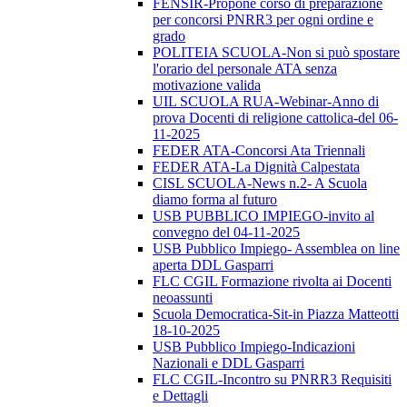
FENSIR-Propone corso di preparazione
per concorsi PNRR3 per ogni ordine e
grado
POLITEIA SCUOLA-Non si può spostare
l'orario del personale ATA senza
motivazione valida
UIL SCUOLA RUA-Webinar-Anno di
prova Docenti di religione cattolica-del 06-
11-2025
FEDER ATA-Concorsi Ata Triennali
FEDER ATA-La Dignità Calpestata
CISL SCUOLA-News n.2- A Scuola
diamo forma al futuro
USB PUBBLICO IMPIEGO-invito al
convegno del 04-11-2025
USB Pubblico Impiego- Assemblea on line
aperta DDL Gasparri
FLC CGIL Formazione rivolta ai Docenti
neoassunti
Scuola Democratica-Sit-in Piazza Matteotti
18-10-2025
USB Pubblico Impiego-Indicazioni
Nazionali e DDL Gasparri
FLC CGIL-Incontro su PNRR3 Requisiti
e Dettagli