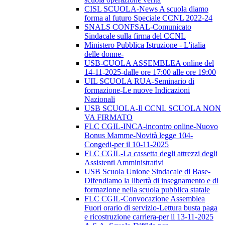
CISL SCUOLA-News A scuola diamo
forma al futuro Speciale CCNL 2022-24
SNALS CONFSAL-Comunicato
Sindacale sulla firma del CCNL
Ministero Pubblica Istruzione - L'italia
delle donne-
USB-CUOLA ASSEMBLEA online del
14-11-2025-dalle ore 17:00 alle ore 19:00
UIL SCUOLA RUA-Seminario di
formazione-Le nuove Indicazioni
Nazionali
USB SCUOLA-Il CCNL SCUOLA NON
VA FIRMATO
FLC CGIL-INCA-incontro online-Nuovo
Bonus Mamme-Novità legge 104-
Congedi-per il 10-11-2025
FLC CGIL-La cassetta degli attrezzi degli
Assistenti Amministrativi
USB Scuola Unione Sindacale di Base-
Difendiamo la libertà di insegnamento e di
formazione nella scuola pubblica statale
FLC CGIL-Convocazione Assemblea
Fuori orario di servizio-Lettura busta paga
e ricostruzione carriera-per il 13-11-2025