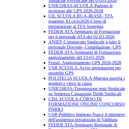
Sindacale Provinciale del 05-03-2026
UNICOBAS-SCUOLA-Partono le
iscrizioni alle GPS 2026-2028
UIL SCUOLA RUA-IRASE- TFA
sostegno XI ciclo2026-Corso di
preparazione al TFA Sostegno
FEDER ATA-Seminario di Formazione
per il personale ATA del 02-03-2026
ANIEF-Comunicato Sindacale a tutto il
personale Docente- Compilazione- GPS
FEDER ATA-Seminario di Formazione-
aggiornamento del 23-03-2026
Fensir- Aggiornamento GPS 2026-2028
USB SCUOLA-Avvio prenotazioni per
sportello GPS
POLITELIA SCUOLA-Maestra querela i
genitori e vince la causa
UNICOBAS-Trasmissione nota Sindacale
su Sentenza Cassazione Diritti Sindacali
CISL SCUOLA-CORSO DI
FORMAZIONE ONLINE CONCORSO
PNRR3
USB Pubblico Impiego-Nasce il ministero
dell'assistenza privatizzata di Valditara
FEDER ATA-Seminario Regionale di