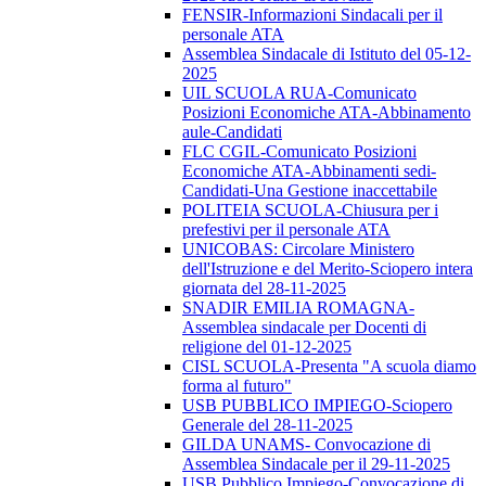
FENSIR-Informazioni Sindacali per il
personale ATA
Assemblea Sindacale di Istituto del 05-12-
2025
UIL SCUOLA RUA-Comunicato
Posizioni Economiche ATA-Abbinamento
aule-Candidati
FLC CGIL-Comunicato Posizioni
Economiche ATA-Abbinamenti sedi-
Candidati-Una Gestione inaccettabile
POLITEIA SCUOLA-Chiusura per i
prefestivi per il personale ATA
UNICOBAS: Circolare Ministero
dell'Istruzione e del Merito-Sciopero intera
giornata del 28-11-2025
SNADIR EMILIA ROMAGNA-
Assemblea sindacale per Docenti di
religione del 01-12-2025
CISL SCUOLA-Presenta "A scuola diamo
forma al futuro"
USB PUBBLICO IMPIEGO-Sciopero
Generale del 28-11-2025
GILDA UNAMS- Convocazione di
Assemblea Sindacale per il 29-11-2025
USB Pubblico Impiego-Convocazione di