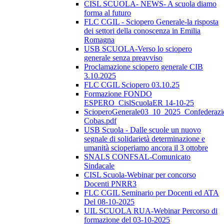
CISL SCUOLA- NEWS- A scuola diamo
forma al futuro
FLC CGIL - Sciopero Generale-la risposta
dei settori della conoscenza in Emilia
Romagna
USB SCUOLA-Verso lo sciopero
generale senza preavviso
Proclamazione sciopero generale CIB
3.10.2025
FLC CGIL Sciopero 03.10.25
Formazione FONDO
ESPERO_CislScuolaER 14-10-25
ScioperoGenerale03_10_2025_Confederazi
Cobas.pdf
USB Scuola - Dalle scuole un nuovo
segnale di solidarietà determinazione e
umanità scioperiamo ancora il 3 ottobre
SNALS CONFSAL-Comunicato
Sindacale
CISL Scuola-Webinar per concorso
Docenti PNRR3
FLC CGIL Seminario per Docenti ed ATA
Del 08-10-2025
UIL SCUOLA RUA-Webinar Percorso di
formazione del 03-10-2025