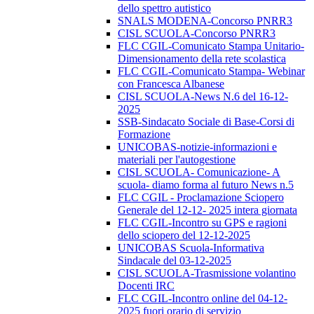
dello spettro autistico
SNALS MODENA-Concorso PNRR3
CISL SCUOLA-Concorso PNRR3
FLC CGIL-Comunicato Stampa Unitario-
Dimensionamento della rete scolastica
FLC CGIL-Comunicato Stampa- Webinar
con Francesca Albanese
CISL SCUOLA-News N.6 del 16-12-
2025
SSB-Sindacato Sociale di Base-Corsi di
Formazione
UNICOBAS-notizie-informazioni e
materiali per l'autogestione
CISL SCUOLA- Comunicazione- A
scuola- diamo forma al futuro News n.5
FLC CGIL - Proclamazione Sciopero
Generale del 12-12- 2025 intera giornata
FLC CGIL-Incontro su GPS e ragioni
dello sciopero del 12-12-2025
UNICOBAS Scuola-Informativa
Sindacale del 03-12-2025
CISL SCUOLA-Trasmissione volantino
Docenti IRC
FLC CGIL-Incontro online del 04-12-
2025 fuori orario di servizio