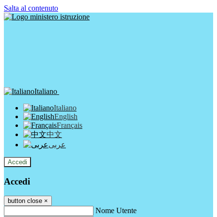
Salta al contenuto
Italiano
Italiano
English
Français
中文
عربى
Accedi
Accedi
button close
×
Nome Utente