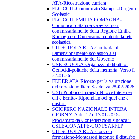
ATA-Ricostruzione carriera
FLC CGIL-Comunicato Stampa -Dirigenti
Scolastici
FLC CGIL EMILIA ROMAGNA-
Comunicato Stampa-Gravissimo il
commissariamento della Regione Emilia
Romagna su Dimensionamento della rete
scolastica
UIL SCUOLA RUA-Contraria al
Dimensionamento scolastico a al
commissariamento del Governo
USB SCUOLA-Organizza il dibattito-
Genocidi-politiche della memoria. Verso il
27-01-26
FEDER ATA-Ricorso per la valutazione
del servizio militare Scadenza 28-02-2026
USB Pubblico Impiego-Nuove tutele per
chi è iscritto- Riprendiamoci quel che è
nostro!
SCIOPERO NAZIONALE INTERA
GIORNATA del 12 e 13 01-2026-
Proclamato da Confederazioni sindacali-
CSLE-CONALPE-CONFSAI-FLP
UIL SCUOLA RUA-Corso di
formazione-Montessori incontra il disturbo