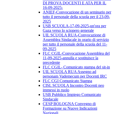
DI PROVA DOCENTI E ATA PER IL
16-09-2025-
ANIEF-Convocazione di un seminario per
tutto il personale della scuola per il 23-09-
2025
USB SCUOLA-17-09-2025-un'ora per
Gaza verso lo sciopero generale
UIL SCUOLA RUA-Convocazione di
Assemblea Sindacale in orario di servizio
per tutto il personale della scuola del 11-
09-2025
FLC CGIL-Convocazione Assemblea del
11-09-2025-annulla e sostituisce la
precedente
FLC CGIL- Comunicato stampa del sit-in
UIL SCUOLA RUA Assegno ad
personam Vademecum per Docenti IRC
FLC CGI Comunicato Stampa
CISL SCUOLA Incontro Docenti neo
immessi in ruolo
USB Pubblico Impiego Comunicato
Sindacale
CESP BOLOGNA Convegno di
Formazione su Nuove Indicazioni
Nazionali