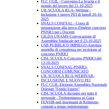
FLC CGIL - Convegno-La Scuola e il
mondo del lavoro del 21-10-2025
UIL SCUOLA RUA- Webinar -
Inclusione e nuovo PEI di lunedì 20-10-
2025
SNALS CONFSAL - Corso di
preparazione alla prova d'inglese concorso
PNNR3 per i Docenti
GILDA UNAMS-Convocazione di
Assemblea Sindacale per il 23-10-2025
USB PUBBLICO IMPIEGO-Apertura
sportello di consulenza per iscrizione al
concorso PNRR3
CISL SCUOLA-Concorso PNRR3-del
13-10-2025
SNALS CONFSAL-PNRR3-
CONCORSI COMUNICATO
UIL SCUOLA RUA-WEBINAR-
INCLUSIONE E NUOVO PEI
FLC CGIL-Elezione Assemblea Nazionale
Delegati "Fondo Espero"
CISL SCUOLA-Incontro per tutto il
personale - Testimonianza su Gaza
FENSIR-agli Insegnanti di Religione-
contratti a tempo indeterminato