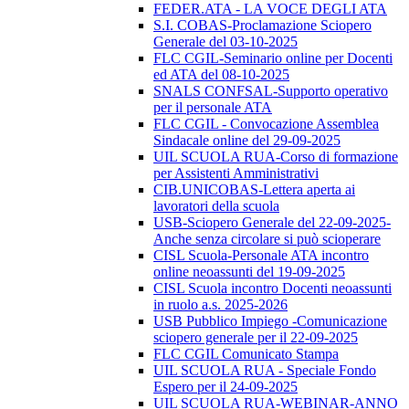
FEDER.ATA - LA VOCE DEGLI ATA
S.I. COBAS-Proclamazione Sciopero
Generale del 03-10-2025
FLC CGIL-Seminario online per Docenti
ed ATA del 08-10-2025
SNALS CONFSAL-Supporto operativo
per il personale ATA
FLC CGIL - Convocazione Assemblea
Sindacale online del 29-09-2025
UIL SCUOLA RUA-Corso di formazione
per Assistenti Amministrativi
CIB.UNICOBAS-Lettera aperta ai
lavoratori della scuola
USB-Sciopero Generale del 22-09-2025-
Anche senza circolare si può scioperare
CISL Scuola-Personale ATA incontro
online neoassunti del 19-09-2025
CISL Scuola incontro Docenti neoassunti
in ruolo a.s. 2025-2026
USB Pubblico Impiego -Comunicazione
sciopero generale per il 22-09-2025
FLC CGIL Comunicato Stampa
UIL SCUOLA RUA - Speciale Fondo
Espero per il 24-09-2025
UIL SCUOLA RUA-WEBINAR-ANNO