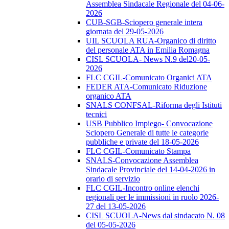
Assemblea Sindacale Regionale del 04-06-
2026
CUB-SGB-Sciopero generale intera
giornata del 29-05-2026
UIL SCUOLA RUA-Organico di diritto
del personale ATA in Emilia Romagna
CISL SCUOLA- News N.9 del20-05-
2026
FLC CGIL-Comunicato Organici ATA
FEDER ATA-Comunicato Riduzione
organico ATA
SNALS CONFSAL-Riforma degli Istituti
tecnici
USB Pubblico Impiego- Convocazione
Sciopero Generale di tutte le categorie
pubbliche e private del 18-05-2026
FLC CGIL-Comunicato Stampa
SNALS-Convocazione Assemblea
Sindacale Provinciale del 14-04-2026 in
orario di servizio
FLC CGIL-Incontro online elenchi
regionali per le immissioni in ruolo 2026-
27 del 13-05-2026
CISL SCUOLA-News dal sindacato N. 08
del 05-05-2026