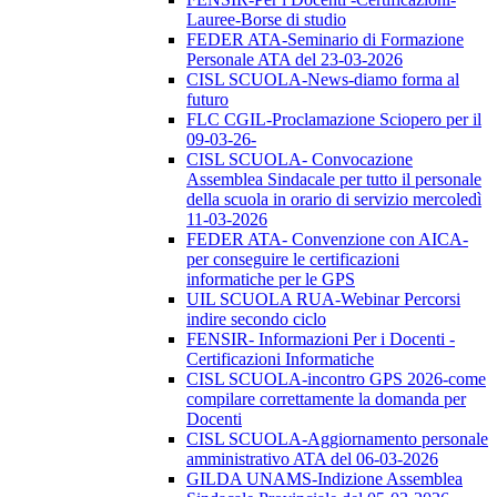
Lauree-Borse di studio
FEDER ATA-Seminario di Formazione
Personale ATA del 23-03-2026
CISL SCUOLA-News-diamo forma al
futuro
FLC CGIL-Proclamazione Sciopero per il
09-03-26-
CISL SCUOLA- Convocazione
Assemblea Sindacale per tutto il personale
della scuola in orario di servizio mercoledì
11-03-2026
FEDER ATA- Convenzione con AICA-
per conseguire le certificazioni
informatiche per le GPS
UIL SCUOLA RUA-Webinar Percorsi
indire secondo ciclo
FENSIR- Informazioni Per i Docenti -
Certificazioni Informatiche
CISL SCUOLA-incontro GPS 2026-come
compilare correttamente la domanda per
Docenti
CISL SCUOLA-Aggiornamento personale
amministrativo ATA del 06-03-2026
GILDA UNAMS-Indizione Assemblea