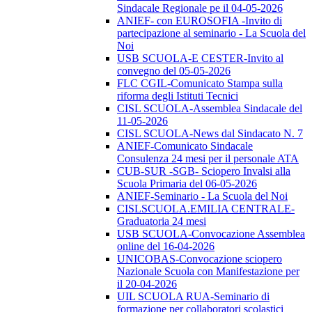
Sindacale Regionale pe il 04-05-2026
ANIEF- con EUROSOFIA -Invito di
partecipazione al seminario - La Scuola del
Noi
USB SCUOLA-E CESTER-Invito al
convegno del 05-05-2026
FLC CGIL-Comunicato Stampa sulla
riforma degli Istituti Tecnici
CISL SCUOLA-Assemblea Sindacale del
11-05-2026
CISL SCUOLA-News dal Sindacato N. 7
ANIEF-Comunicato Sindacale
Consulenza 24 mesi per il personale ATA
CUB-SUR -SGB- Sciopero Invalsi alla
Scuola Primaria del 06-05-2026
ANIEF-Seminario - La Scuola del Noi
CISLSCUOLA.EMILIA CENTRALE-
Graduatoria 24 mesi
USB SCUOLA-Convocazione Assemblea
online del 16-04-2026
UNICOBAS-Convocazione sciopero
Nazionale Scuola con Manifestazione per
il 20-04-2026
UIL SCUOLA RUA-Seminario di
formazione per collaboratori scolastici