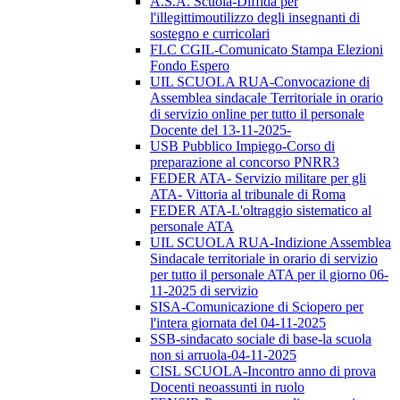
A.S.A. Scuola-Diffida per
l'illegittimoutilizzo degli insegnanti di
sostegno e curricolari
FLC CGIL-Comunicato Stampa Elezioni
Fondo Espero
UIL SCUOLA RUA-Convocazione di
Assemblea sindacale Territoriale in orario
di servizio online per tutto il personale
Docente del 13-11-2025-
USB Pubblico Impiego-Corso di
preparazione al concorso PNRR3
FEDER ATA- Servizio militare per gli
ATA- Vittoria al tribunale di Roma
FEDER ATA-L'oltraggio sistematico al
personale ATA
UIL SCUOLA RUA-Indizione Assemblea
Sindacale territoriale in orario di servizio
per tutto il personale ATA per il giorno 06-
11-2025 di servizio
SISA-Comunicazione di Sciopero per
l'intera giornata del 04-11-2025
SSB-sindacato sociale di base-la scuola
non si arruola-04-11-2025
CISL SCUOLA-Incontro anno di prova
Docenti neoassunti in ruolo