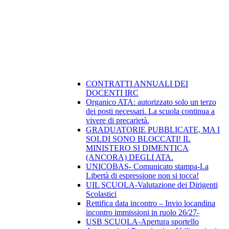
CONTRATTI ANNUALI DEI
DOCENTI IRC
Organico ATA: autorizzato solo un terzo
dei posti necessari. La scuola continua a
vivere di precarietà.
GRADUATORIE PUBBLICATE, MA I
SOLDI SONO BLOCCATI! IL
MINISTERO SI DIMENTICA
(ANCORA) DEGLI ATA.
UNICOBAS- Comunicato stampa-La
Libertà di espressione non si tocca!
UIL SCUOLA-Valutazione dei Dirigenti
Scolastici
Rettifica data incontro – Invio locandina
incontro immissioni in ruolo 26/27-
USB SCUOLA-Apertura sportello