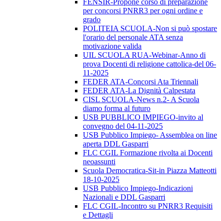
FENSIR-Propone corso di preparazione
per concorsi PNRR3 per ogni ordine e
grado
POLITEIA SCUOLA-Non si può spostare
l'orario del personale ATA senza
motivazione valida
UIL SCUOLA RUA-Webinar-Anno di
prova Docenti di religione cattolica-del 06-
11-2025
FEDER ATA-Concorsi Ata Triennali
FEDER ATA-La Dignità Calpestata
CISL SCUOLA-News n.2- A Scuola
diamo forma al futuro
USB PUBBLICO IMPIEGO-invito al
convegno del 04-11-2025
USB Pubblico Impiego- Assemblea on line
aperta DDL Gasparri
FLC CGIL Formazione rivolta ai Docenti
neoassunti
Scuola Democratica-Sit-in Piazza Matteotti
18-10-2025
USB Pubblico Impiego-Indicazioni
Nazionali e DDL Gasparri
FLC CGIL-Incontro su PNRR3 Requisiti
e Dettagli