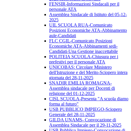
FENSIR-Informazioni Sindacali per il
personale ATA
Assemblea Sindacale di Istituto del 05-12-
2025
UIL SCUOLA RUA-Comunicato
Posizioni Economiche ATA-Abbinamento
aule-Candidati
FLC CGIL-Comunicato Posizioni
Economiche ATA-Abbinamenti sedi-
Candidati-Una Gestione inaccettabile
POLITEIA SCUOLA-Chiusura per i
prefestivi per il personale ATA
UNICOBAS: Circolare Ministero
dell'Istruzione e del Merito-Sciopero intera
giornata del 28-11-2025
SNADIR EMILIA ROMAGNA-
Assemblea sindacale per Docenti di
religione del 01-12-2025
CISL SCUOLA-Presenta "A scuola diamo
forma al futuro"
USB PUBBLICO IMPIEGO-Sciopero
Generale del 28-11-2025
GILDA UNAMS- Convocazione di
Assemblea Sindacale per il 29-11-2025
USB Pubblico Impiego-Convocazione di