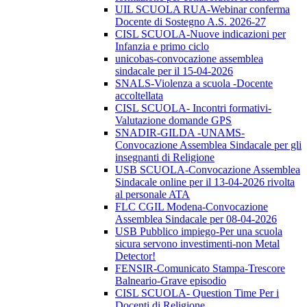
UIL SCUOLA RUA-Webinar conferma
Docente di Sostegno A.S. 2026-27
CISL SCUOLA-Nuove indicazioni per
Infanzia e primo ciclo
unicobas-convocazione assemblea
sindacale per il 15-04-2026
SNALS-Violenza a scuola -Docente
accoltellata
CISL SCUOLA- Incontri formativi-
Valutazione domande GPS
SNADIR-GILDA -UNAMS-
Convocazione Assemblea Sindacale per gli
insegnanti di Religione
USB SCUOLA-Convocazione Assemblea
Sindacale online per il 13-04-2026 rivolta
al personale ATA
FLC CGIL Modena-Convocazione
Assemblea Sindacale per 08-04-2026
USB Pubblico impiego-Per una scuola
sicura servono investimenti-non Metal
Detector!
FENSIR-Comunicato Stampa-Trescore
Balneario-Grave episodio
CISL SCUOLA- Question Time Per i
Docenti di Religione