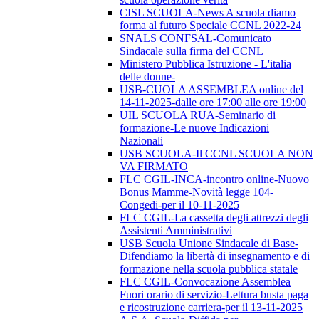
CISL SCUOLA-News A scuola diamo
forma al futuro Speciale CCNL 2022-24
SNALS CONFSAL-Comunicato
Sindacale sulla firma del CCNL
Ministero Pubblica Istruzione - L'italia
delle donne-
USB-CUOLA ASSEMBLEA online del
14-11-2025-dalle ore 17:00 alle ore 19:00
UIL SCUOLA RUA-Seminario di
formazione-Le nuove Indicazioni
Nazionali
USB SCUOLA-Il CCNL SCUOLA NON
VA FIRMATO
FLC CGIL-INCA-incontro online-Nuovo
Bonus Mamme-Novità legge 104-
Congedi-per il 10-11-2025
FLC CGIL-La cassetta degli attrezzi degli
Assistenti Amministrativi
USB Scuola Unione Sindacale di Base-
Difendiamo la libertà di insegnamento e di
formazione nella scuola pubblica statale
FLC CGIL-Convocazione Assemblea
Fuori orario di servizio-Lettura busta paga
e ricostruzione carriera-per il 13-11-2025