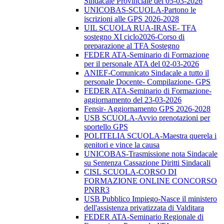
Sindacale Provinciale del 05-03-2026
UNICOBAS-SCUOLA-Partono le
iscrizioni alle GPS 2026-2028
UIL SCUOLA RUA-IRASE- TFA
sostegno XI ciclo2026-Corso di
preparazione al TFA Sostegno
FEDER ATA-Seminario di Formazione
per il personale ATA del 02-03-2026
ANIEF-Comunicato Sindacale a tutto il
personale Docente- Compilazione- GPS
FEDER ATA-Seminario di Formazione-
aggiornamento del 23-03-2026
Fensir- Aggiornamento GPS 2026-2028
USB SCUOLA-Avvio prenotazioni per
sportello GPS
POLITELIA SCUOLA-Maestra querela i
genitori e vince la causa
UNICOBAS-Trasmissione nota Sindacale
su Sentenza Cassazione Diritti Sindacali
CISL SCUOLA-CORSO DI
FORMAZIONE ONLINE CONCORSO
PNRR3
USB Pubblico Impiego-Nasce il ministero
dell'assistenza privatizzata di Valditara
FEDER ATA-Seminario Regionale di