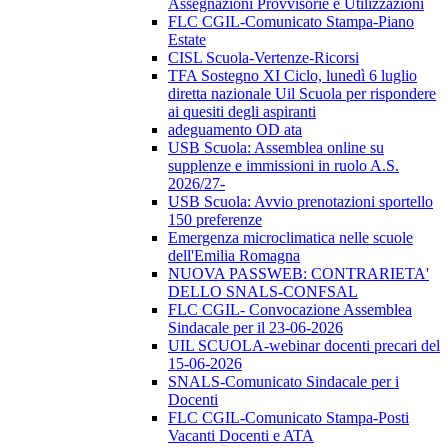
Assegnazioni Provvisorie e Utilizzazioni
FLC CGIL-Comunicato Stampa-Piano
Estate
CISL Scuola-Vertenze-Ricorsi
TFA Sostegno XI Ciclo, lunedì 6 luglio
diretta nazionale Uil Scuola per rispondere
ai quesiti degli aspiranti
adeguamento OD ata
USB Scuola: Assemblea online su
supplenze e immissioni in ruolo A.S.
2026/27-
USB Scuola: Avvio prenotazioni sportello
150 preferenze
Emergenza microclimatica nelle scuole
dell'Emilia Romagna
NUOVA PASSWEB: CONTRARIETA'
DELLO SNALS-CONFSAL
FLC CGIL- Convocazione Assemblea
Sindacale per il 23-06-2026
UIL SCUOLA-webinar docenti precari del
15-06-2026
SNALS-Comunicato Sindacale per i
Docenti
FLC CGIL-Comunicato Stampa-Posti
Vacanti Docenti e ATA