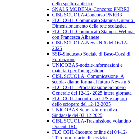
dello spettro autistico
SNALS MODENA-Concorso PNRR3
CISL SCUOLA-Concorso PNRR3
FLC CGIL-Comunicato Stampa Unitario-
Dimensionamento della rete scolastica
FLC CGIL-Comunicato Stampa- Webinar
con Francesca Albanese
CISL SCUOLA-News N.6 del 16-12-
2025
SSB-Sindacato Sociale di Base-Corsi di
Formazione
UNICOBAS-notizie-informazioni e
materiali per l'autogestione
CISL SCUOLA- Comunicazione- A
scuola- diamo forma al futuro News n.5
FLC CGIL - Proclamazione Sciopero
Generale del 12-12- 2025 intera giornata
FLC CGIL-Incontro su GPS e ragioni
dello sciopero del 12-12-2025
UNICOBAS Scuola-Informativa
Sindacale del 03-12-2025
CISL SCUOLA-Trasmissione volantino
Docenti IRC
FLC CGIL-Incontro online del 04-12-
2025 fuori orario di servizio