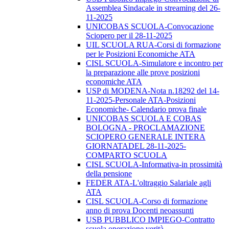
Assemblea Sindacale in streaming del 26-
11-2025
UNICOBAS SCUOLA-Convocazione
Sciopero per il 28-11-2025
UIL SCUOLA RUA-Corsi di formazione
per le Posizioni Economiche ATA
CISL SCUOLA-Simulatore e incontro per
la preparazione alle prove posizioni
economiche ATA
USP di MODENA-Nota n.18292 del 14-
11-2025-Personale ATA-Posizioni
Economiche- Calendario prova finale
UNICOBAS SCUOLA E COBAS
BOLOGNA - PROCLAMAZIONE
SCIOPERO GENERALE INTERA
GIORNATADEL 28-11-2025-
COMPARTO SCUOLA
CISL SCUOLA-Informativa-in prossimità
della pensione
FEDER ATA-L'oltraggio Salariale agli
ATA
CISL SCUOLA-Corso di formazione
anno di prova Docenti neoassunti
USB PUBBLICO IMPIEGO-Contratto
scuola operazione verità