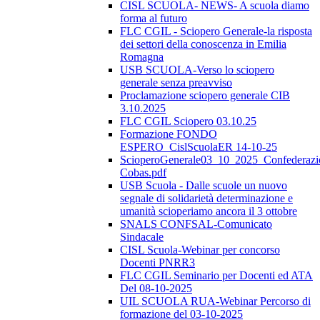
CISL SCUOLA- NEWS- A scuola diamo
forma al futuro
FLC CGIL - Sciopero Generale-la risposta
dei settori della conoscenza in Emilia
Romagna
USB SCUOLA-Verso lo sciopero
generale senza preavviso
Proclamazione sciopero generale CIB
3.10.2025
FLC CGIL Sciopero 03.10.25
Formazione FONDO
ESPERO_CislScuolaER 14-10-25
ScioperoGenerale03_10_2025_Confederazi
Cobas.pdf
USB Scuola - Dalle scuole un nuovo
segnale di solidarietà determinazione e
umanità scioperiamo ancora il 3 ottobre
SNALS CONFSAL-Comunicato
Sindacale
CISL Scuola-Webinar per concorso
Docenti PNRR3
FLC CGIL Seminario per Docenti ed ATA
Del 08-10-2025
UIL SCUOLA RUA-Webinar Percorso di
formazione del 03-10-2025