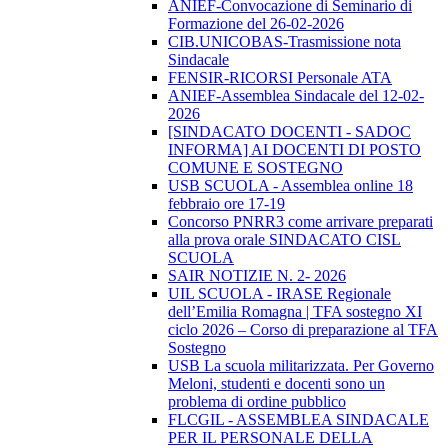
ANIEF-Convocazione di Seminario di
Formazione del 26-02-2026
CIB.UNICOBAS-Trasmissione nota
Sindacale
FENSIR-RICORSI Personale ATA
ANIEF-Assemblea Sindacale del 12-02-
2026
[SINDACATO DOCENTI - SADOC
INFORMA] AI DOCENTI DI POSTO
COMUNE E SOSTEGNO
USB SCUOLA - Assemblea online 18
febbraio ore 17-19
Concorso PNRR3 come arrivare preparati
alla prova orale SINDACATO CISL
SCUOLA
SAIR NOTIZIE N. 2- 2026
UIL SCUOLA - IRASE Regionale
dell’Emilia Romagna | TFA sostegno XI
ciclo 2026 – Corso di preparazione al TFA
Sostegno
USB La scuola militarizzata. Per Governo
Meloni, studenti e docenti sono un
problema di ordine pubblico
FLCGIL - ASSEMBLEA SINDACALE
PER IL PERSONALE DELLA