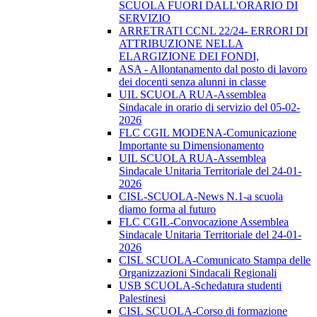
SCUOLA FUORI DALL'ORARIO DI
SERVIZIO
ARRETRATI CCNL 22/24- ERRORI DI
ATTRIBUZIONE NELLA
ELARGIZIONE DEI FONDI,
ASA - Allontanamento dal posto di lavoro
dei docenti senza alunni in classe
UIL SCUOLA RUA-Assemblea
Sindacale in orario di servizio del 05-02-
2026
FLC CGIL MODENA-Comunicazione
Importante su Dimensionamento
UIL SCUOLA RUA-Assemblea
Sindacale Unitaria Territoriale del 24-01-
2026
CISL-SCUOLA-News N.1-a scuola
diamo forma al futuro
FLC CGIL-Convocazione Assemblea
Sindacale Unitaria Territoriale del 24-01-
2026
CISL SCUOLA-Comunicato Stampa delle
Organizzazioni Sindacali Regionali
USB SCUOLA-Schedatura studenti
Palestinesi
CISL SCUOLA-Corso di formazione