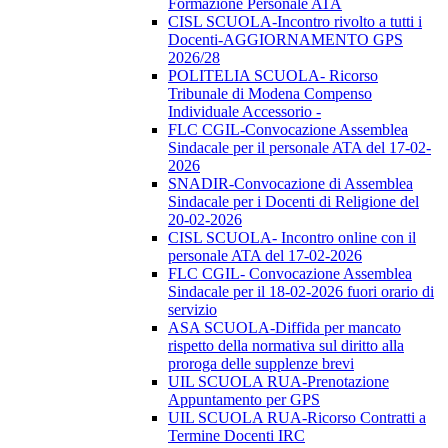
Formazione Personale ATA
CISL SCUOLA-Incontro rivolto a tutti i
Docenti-AGGIORNAMENTO GPS
2026/28
POLITELIA SCUOLA- Ricorso
Tribunale di Modena Compenso
Individuale Accessorio -
FLC CGIL-Convocazione Assemblea
Sindacale per il personale ATA del 17-02-
2026
SNADIR-Convocazione di Assemblea
Sindacale per i Docenti di Religione del
20-02-2026
CISL SCUOLA- Incontro online con il
personale ATA del 17-02-2026
FLC CGIL- Convocazione Assemblea
Sindacale per il 18-02-2026 fuori orario di
servizio
ASA SCUOLA-Diffida per mancato
rispetto della normativa sul diritto alla
proroga delle supplenze brevi
UIL SCUOLA RUA-Prenotazione
Appuntamento per GPS
UIL SCUOLA RUA-Ricorso Contratti a
Termine Docenti IRC