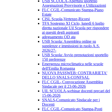
USB SCUOLA-Apertura sportello
Assegnazioni Provvisorie e Utilizzazioni
FLC CGIL-Comunicato Stampa-Piano
Estate
CISL Scuola-Vertenze-Ricorsi
TFA Sostegno XI Ciclo, lunedì 6 luglio
diretta nazionale Uil Scuola per rispondere
ai quesiti degli aspiranti
adeguamento OD ata
USB Scuola: Assemblea online su
supplenze e immissioni in ruolo A.S.
2026/27-
USB Scuola: Avvio prenotazioni sportello
150 preferenze
Emergenza microclimatica nelle scuole
dell'Emilia Romagna
NUOVA PASSWEB: CONTRARIETA'
DELLO SNALS-CONFSAL
FLC CGIL- Convocazione Assemblea
Sindacale per il 23-06-2026
UIL SCUOLA-webinar docenti precari del
15-06-2026
SNALS-Comunicato Sindacale per i
Docenti
FLC CGIL-Comunicato Stampa-Posti