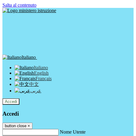
Salta al contenuto
Italiano
Italiano
English
Français
中文
عربى
Accedi
Accedi
button close
×
Nome Utente