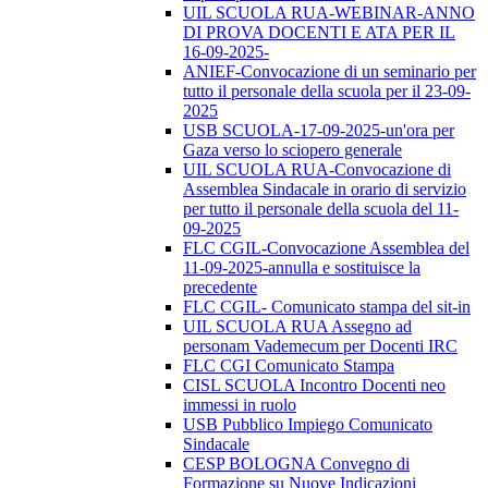
UIL SCUOLA RUA-WEBINAR-ANNO
DI PROVA DOCENTI E ATA PER IL
16-09-2025-
ANIEF-Convocazione di un seminario per
tutto il personale della scuola per il 23-09-
2025
USB SCUOLA-17-09-2025-un'ora per
Gaza verso lo sciopero generale
UIL SCUOLA RUA-Convocazione di
Assemblea Sindacale in orario di servizio
per tutto il personale della scuola del 11-
09-2025
FLC CGIL-Convocazione Assemblea del
11-09-2025-annulla e sostituisce la
precedente
FLC CGIL- Comunicato stampa del sit-in
UIL SCUOLA RUA Assegno ad
personam Vademecum per Docenti IRC
FLC CGI Comunicato Stampa
CISL SCUOLA Incontro Docenti neo
immessi in ruolo
USB Pubblico Impiego Comunicato
Sindacale
CESP BOLOGNA Convegno di
Formazione su Nuove Indicazioni