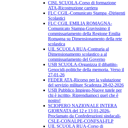
CISL SCUOLA-Corso di formazione
ATA-Ricostruzione carriera
FLC CGIL-Comunicato Stampa -Dirigenti
Scolastici
FLC CGIL EMILIA ROMAGNA-
Comunicato Stampa-Gravissimo il
commissariamento della Regione Emilia
Romagna su Dimensionamento della rete
scolastica
UIL SCUOLA RUA-Contraria al
Dimensionamento scolastico a al
commissariamento del Governo
USB SCUOLA-Organizza il dibattito-
Genocidi-politiche della memoria. Verso il
27-01-26
FEDER ATA-Ricorso per la valutazione
del servizio militare Scadenza 28-02-2026
USB Pubblico Impiego-Nuove tutele per
chi è iscritto- Riprendiamoci quel che è
nostro!
SCIOPERO NAZIONALE INTERA
GIORNATA del 12 e 13 01-2026-
Proclamato da Confederazioni sindacali-
CSLE-CONALPE-CONFSAI-FLP
UIL SCUOLA RUA-Corso di