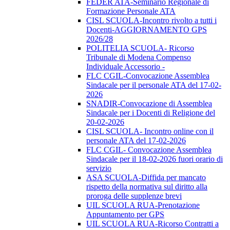
FEDER ATA-Seminario Regionale di
Formazione Personale ATA
CISL SCUOLA-Incontro rivolto a tutti i
Docenti-AGGIORNAMENTO GPS
2026/28
POLITELIA SCUOLA- Ricorso
Tribunale di Modena Compenso
Individuale Accessorio -
FLC CGIL-Convocazione Assemblea
Sindacale per il personale ATA del 17-02-
2026
SNADIR-Convocazione di Assemblea
Sindacale per i Docenti di Religione del
20-02-2026
CISL SCUOLA- Incontro online con il
personale ATA del 17-02-2026
FLC CGIL- Convocazione Assemblea
Sindacale per il 18-02-2026 fuori orario di
servizio
ASA SCUOLA-Diffida per mancato
rispetto della normativa sul diritto alla
proroga delle supplenze brevi
UIL SCUOLA RUA-Prenotazione
Appuntamento per GPS
UIL SCUOLA RUA-Ricorso Contratti a