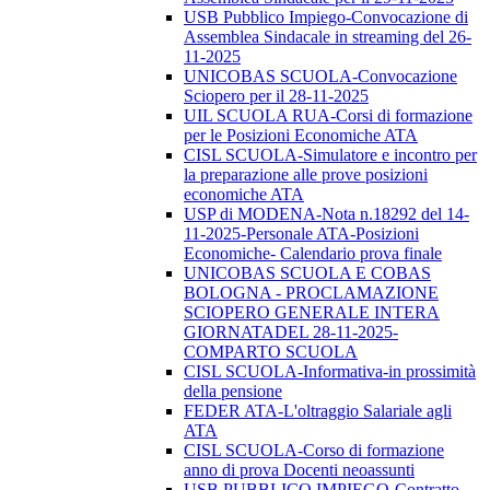
USB Pubblico Impiego-Convocazione di
Assemblea Sindacale in streaming del 26-
11-2025
UNICOBAS SCUOLA-Convocazione
Sciopero per il 28-11-2025
UIL SCUOLA RUA-Corsi di formazione
per le Posizioni Economiche ATA
CISL SCUOLA-Simulatore e incontro per
la preparazione alle prove posizioni
economiche ATA
USP di MODENA-Nota n.18292 del 14-
11-2025-Personale ATA-Posizioni
Economiche- Calendario prova finale
UNICOBAS SCUOLA E COBAS
BOLOGNA - PROCLAMAZIONE
SCIOPERO GENERALE INTERA
GIORNATADEL 28-11-2025-
COMPARTO SCUOLA
CISL SCUOLA-Informativa-in prossimità
della pensione
FEDER ATA-L'oltraggio Salariale agli
ATA
CISL SCUOLA-Corso di formazione
anno di prova Docenti neoassunti
USB PUBBLICO IMPIEGO-Contratto