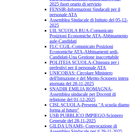
2025 fuori orario di servizio
FENSIR-Informazioni Sindacali per il
personale ATA
Assemblea Sindacale di Istituto del 05-12-
2025
UIL SCUOLA RUA-Comunicato
Posizioni Economiche ATA-Abbinamento
aule-Candidati
FLC CGIL-Comunicato Posizioni
Economiche ATA-Abbinamenti sedi-
Candidati-Una Gestione inaccettabile
POLITEIA SCUOLA-Chiusura per i
prefestivi per il personale ATA
UNICOBAS: Circolare Ministero
dell'Istruzione e del Merito-Sciopero intera
giornata del 28-11-2025
SNADIR EMILIA ROMAGNA-
Assemblea sindacale per Docenti di
religione del 01-12-2025
CISL SCUOLA-Presenta "A scuola diamo
forma al futuro"
USB PUBBLICO IMPIEGO-Sciopero
Generale del 28-11-2025
GILDA UNAMS- Convocazione di
Assemblea Sindacale per il 29-11-2025