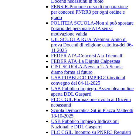
Docenti neoassunti in ruolo
FENSIR-Propone corso di preparazione
per concorsi PNRR3 per ogni ordine e
grado
POLITEIA SCUOLA-Non si può spostare
l'orario del personale ATA senza
motivazione valida
UIL SCUOLA RUA-Webinar-Anno di
prova Docenti di religione cattolica-del 06-
11-2025
FEDER ATA-Concorsi Ata Triennali
FEDER ATA-La Dignità Calpestata
CISL SCUOLA-News n.2- A Scuola
diamo forma al futuro
USB PUBBLICO IMPIEGO-invito al
convegno del 04-11-2025
USB Pubblico Impiego- Assemblea on line
aperta DDL Gasparri
FLC CGIL Formazione rivolta ai Docenti
neoassunti
Scuola Democratica-Sit-in Piazza Matteotti
18-10-2025
USB Pubblico Impiego-Indicazioni
Nazionali e DDL Gasparri
FLC CGIL-Incontro su PNRR3 Requisiti