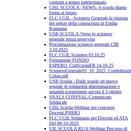
contratti a tempo indeterminato
CISL SCUOLA- NEWS- A scuola diamo
forma al futuro
FLC CGIL - Sciopero Generale-la risposta
dei settori della conoscenza in Emilia
Romagna
USB SCUOLA-Verso lo sciopero
generale senza preavviso
Proclamazione sciopero generale CIB
3.10.2025
FLC CGIL Sciopero 03.10.25
Formazione FONDO
ESPERO_CislScuolaER 14-10-25
ScioperoGenerale03_10_2025_Confederazi
Cobas.pdf
USB Scuola - Dalle scuole un nuovo
segnale di solidarietà determinazione e
umanità scioperiamo ancora il 3 ottobre
SNALS CONFSAL-Comunicato
Sindacale
CISL Scuola-Webinar per concorso
Docenti PNRR3
FLC CGIL Seminario per Docenti ed ATA
Del 08-10-2025
UIL SCUOLA RUA-Webinar Percorso di