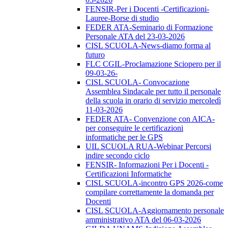
FENSIR-Per i Docenti -Certificazioni-
Lauree-Borse di studio
FEDER ATA-Seminario di Formazione
Personale ATA del 23-03-2026
CISL SCUOLA-News-diamo forma al
futuro
FLC CGIL-Proclamazione Sciopero per il
09-03-26-
CISL SCUOLA- Convocazione
Assemblea Sindacale per tutto il personale
della scuola in orario di servizio mercoledì
11-03-2026
FEDER ATA- Convenzione con AICA-
per conseguire le certificazioni
informatiche per le GPS
UIL SCUOLA RUA-Webinar Percorsi
indire secondo ciclo
FENSIR- Informazioni Per i Docenti -
Certificazioni Informatiche
CISL SCUOLA-incontro GPS 2026-come
compilare correttamente la domanda per
Docenti
CISL SCUOLA-Aggiornamento personale
amministrativo ATA del 06-03-2026