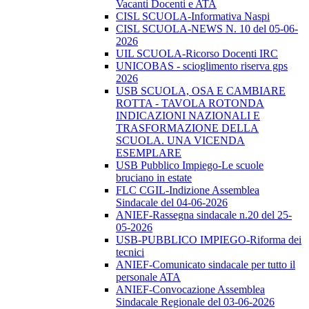
Vacanti Docenti e ATA
CISL SCUOLA-Informativa Naspi
CISL SCUOLA-NEWS N. 10 del 05-06-
2026
UIL SCUOLA-Ricorso Docenti IRC
UNICOBAS - scioglimento riserva gps
2026
USB SCUOLA, OSA E CAMBIARE
ROTTA - TAVOLA ROTONDA
INDICAZIONI NAZIONALI E
TRASFORMAZIONE DELLA
SCUOLA. UNA VICENDA
ESEMPLARE
USB Pubblico Impiego-Le scuole
bruciano in estate
FLC CGIL-Indizione Assemblea
Sindacale del 04-06-2026
ANIEF-Rassegna sindacale n.20 del 25-
05-2026
USB-PUBBLICO IMPIEGO-Riforma dei
tecnici
ANIEF-Comunicato sindacale per tutto il
personale ATA
ANIEF-Convocazione Assemblea
Sindacale Regionale del 03-06-2026