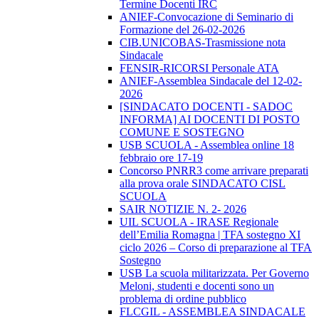
Termine Docenti IRC
ANIEF-Convocazione di Seminario di
Formazione del 26-02-2026
CIB.UNICOBAS-Trasmissione nota
Sindacale
FENSIR-RICORSI Personale ATA
ANIEF-Assemblea Sindacale del 12-02-
2026
[SINDACATO DOCENTI - SADOC
INFORMA] AI DOCENTI DI POSTO
COMUNE E SOSTEGNO
USB SCUOLA - Assemblea online 18
febbraio ore 17-19
Concorso PNRR3 come arrivare preparati
alla prova orale SINDACATO CISL
SCUOLA
SAIR NOTIZIE N. 2- 2026
UIL SCUOLA - IRASE Regionale
dell’Emilia Romagna | TFA sostegno XI
ciclo 2026 – Corso di preparazione al TFA
Sostegno
USB La scuola militarizzata. Per Governo
Meloni, studenti e docenti sono un
problema di ordine pubblico
FLCGIL - ASSEMBLEA SINDACALE