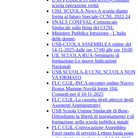
scuola operazione verità
CISL SCUOLA-News A scuola diamo
forma al futuro Speciale CCNL 2022-24
SNALS CONFSAL-Comunicato
Sindacale sulla firma del CCNL
Ministero Pubblica Istruzione - L'italia
delle donne-
USB-CUOLA ASSEMBLEA online del
14-11-2025-dalle ore 17:00 alle ore 19:00
UIL SCUOLA RUA-Seminario di
formazione-Le nuove Indicazioni
Nazionali
USB SCUOLA-Il CCNL SCUOLA NON
VA FIRMATO
FLC CGIL-INCA-incontro online-Nuovo
Bonus Mamme-Novità legge 104-
Congedi-per il 10-11-2025
FLC CGIL-La cassetta degli attrezzi degli
Assistenti Amministrativi
USB Scuola Unione Sindacale di Base-
Difendiamo la libertà di insegnamento e di
formazione nella scuola pubblica statale
FLC CGIL-Convocazione Assemblea
Fuori orario di servizio-Lettura busta paga