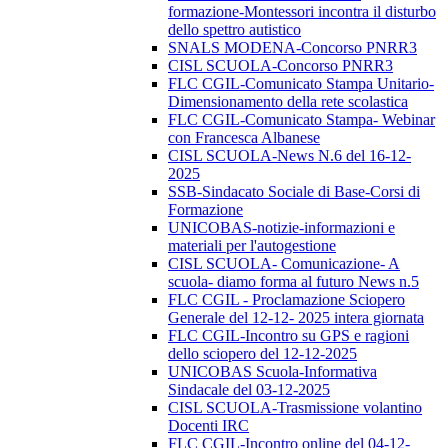
formazione-Montessori incontra il disturbo
dello spettro autistico
SNALS MODENA-Concorso PNRR3
CISL SCUOLA-Concorso PNRR3
FLC CGIL-Comunicato Stampa Unitario-
Dimensionamento della rete scolastica
FLC CGIL-Comunicato Stampa- Webinar
con Francesca Albanese
CISL SCUOLA-News N.6 del 16-12-
2025
SSB-Sindacato Sociale di Base-Corsi di
Formazione
UNICOBAS-notizie-informazioni e
materiali per l'autogestione
CISL SCUOLA- Comunicazione- A
scuola- diamo forma al futuro News n.5
FLC CGIL - Proclamazione Sciopero
Generale del 12-12- 2025 intera giornata
FLC CGIL-Incontro su GPS e ragioni
dello sciopero del 12-12-2025
UNICOBAS Scuola-Informativa
Sindacale del 03-12-2025
CISL SCUOLA-Trasmissione volantino
Docenti IRC
FLC CGIL-Incontro online del 04-12-