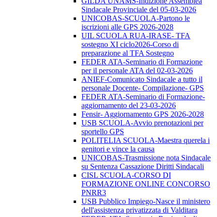
GILDA UNAMS-Indizione Assemblea
Sindacale Provinciale del 05-03-2026
UNICOBAS-SCUOLA-Partono le
iscrizioni alle GPS 2026-2028
UIL SCUOLA RUA-IRASE- TFA
sostegno XI ciclo2026-Corso di
preparazione al TFA Sostegno
FEDER ATA-Seminario di Formazione
per il personale ATA del 02-03-2026
ANIEF-Comunicato Sindacale a tutto il
personale Docente- Compilazione- GPS
FEDER ATA-Seminario di Formazione-
aggiornamento del 23-03-2026
Fensir- Aggiornamento GPS 2026-2028
USB SCUOLA-Avvio prenotazioni per
sportello GPS
POLITELIA SCUOLA-Maestra querela i
genitori e vince la causa
UNICOBAS-Trasmissione nota Sindacale
su Sentenza Cassazione Diritti Sindacali
CISL SCUOLA-CORSO DI
FORMAZIONE ONLINE CONCORSO
PNRR3
USB Pubblico Impiego-Nasce il ministero
dell'assistenza privatizzata di Valditara