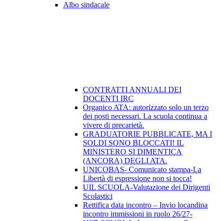
Albo sindacale
CONTRATTI ANNUALI DEI
DOCENTI IRC
Organico ATA: autorizzato solo un terzo
dei posti necessari. La scuola continua a
vivere di precarietà.
GRADUATORIE PUBBLICATE, MA I
SOLDI SONO BLOCCATI! IL
MINISTERO SI DIMENTICA
(ANCORA) DEGLI ATA.
UNICOBAS- Comunicato stampa-La
Libertà di espressione non si tocca!
UIL SCUOLA-Valutazione dei Dirigenti
Scolastici
Rettifica data incontro – Invio locandina
incontro immissioni in ruolo 26/27-