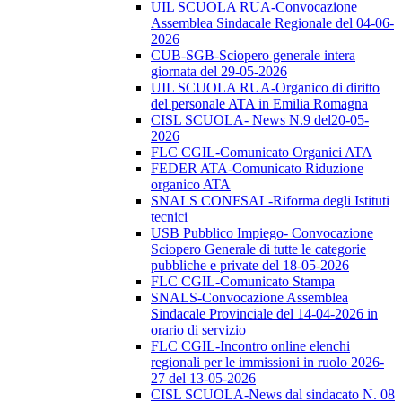
UIL SCUOLA RUA-Convocazione
Assemblea Sindacale Regionale del 04-06-
2026
CUB-SGB-Sciopero generale intera
giornata del 29-05-2026
UIL SCUOLA RUA-Organico di diritto
del personale ATA in Emilia Romagna
CISL SCUOLA- News N.9 del20-05-
2026
FLC CGIL-Comunicato Organici ATA
FEDER ATA-Comunicato Riduzione
organico ATA
SNALS CONFSAL-Riforma degli Istituti
tecnici
USB Pubblico Impiego- Convocazione
Sciopero Generale di tutte le categorie
pubbliche e private del 18-05-2026
FLC CGIL-Comunicato Stampa
SNALS-Convocazione Assemblea
Sindacale Provinciale del 14-04-2026 in
orario di servizio
FLC CGIL-Incontro online elenchi
regionali per le immissioni in ruolo 2026-
27 del 13-05-2026
CISL SCUOLA-News dal sindacato N. 08