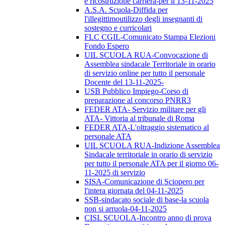
e ricostruzione carriera-per il 13-11-2025
A.S.A. Scuola-Diffida per
l'illegittimoutilizzo degli insegnanti di
sostegno e curricolari
FLC CGIL-Comunicato Stampa Elezioni
Fondo Espero
UIL SCUOLA RUA-Convocazione di
Assemblea sindacale Territoriale in orario
di servizio online per tutto il personale
Docente del 13-11-2025-
USB Pubblico Impiego-Corso di
preparazione al concorso PNRR3
FEDER ATA- Servizio militare per gli
ATA- Vittoria al tribunale di Roma
FEDER ATA-L'oltraggio sistematico al
personale ATA
UIL SCUOLA RUA-Indizione Assemblea
Sindacale territoriale in orario di servizio
per tutto il personale ATA per il giorno 06-
11-2025 di servizio
SISA-Comunicazione di Sciopero per
l'intera giornata del 04-11-2025
SSB-sindacato sociale di base-la scuola
non si arruola-04-11-2025
CISL SCUOLA-Incontro anno di prova