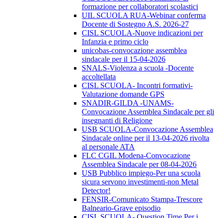
formazione per collaboratori scolastici
UIL SCUOLA RUA-Webinar conferma
Docente di Sostegno A.S. 2026-27
CISL SCUOLA-Nuove indicazioni per
Infanzia e primo ciclo
unicobas-convocazione assemblea
sindacale per il 15-04-2026
SNALS-Violenza a scuola -Docente
accoltellata
CISL SCUOLA- Incontri formativi-
Valutazione domande GPS
SNADIR-GILDA -UNAMS-
Convocazione Assemblea Sindacale per gli
insegnanti di Religione
USB SCUOLA-Convocazione Assemblea
Sindacale online per il 13-04-2026 rivolta
al personale ATA
FLC CGIL Modena-Convocazione
Assemblea Sindacale per 08-04-2026
USB Pubblico impiego-Per una scuola
sicura servono investimenti-non Metal
Detector!
FENSIR-Comunicato Stampa-Trescore
Balneario-Grave episodio
CISL SCUOLA- Question Time Per i