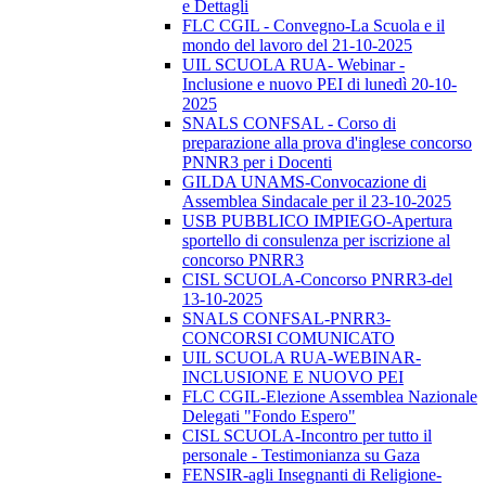
e Dettagli
FLC CGIL - Convegno-La Scuola e il
mondo del lavoro del 21-10-2025
UIL SCUOLA RUA- Webinar -
Inclusione e nuovo PEI di lunedì 20-10-
2025
SNALS CONFSAL - Corso di
preparazione alla prova d'inglese concorso
PNNR3 per i Docenti
GILDA UNAMS-Convocazione di
Assemblea Sindacale per il 23-10-2025
USB PUBBLICO IMPIEGO-Apertura
sportello di consulenza per iscrizione al
concorso PNRR3
CISL SCUOLA-Concorso PNRR3-del
13-10-2025
SNALS CONFSAL-PNRR3-
CONCORSI COMUNICATO
UIL SCUOLA RUA-WEBINAR-
INCLUSIONE E NUOVO PEI
FLC CGIL-Elezione Assemblea Nazionale
Delegati "Fondo Espero"
CISL SCUOLA-Incontro per tutto il
personale - Testimonianza su Gaza
FENSIR-agli Insegnanti di Religione-