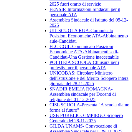
2025 fuori orario di servizio
FENSIR-Informazioni Sindacali per il
personale ATA
Assemblea Sindacale di Istituto del 05-12-
2025
UIL SCUOLA RUA-Comunicato
Posizioni Economiche ATA-Abbinamento
aule-Candidati
FLC CGIL-Comunicato Posizioni
Economiche ATA-Abbinamenti sedi-
Candidati-Una Gestione inaccettabile
POLITEIA SCUOLA-Chiusura per i
prefestivi per il personale ATA
UNICOBAS: Circolare Ministero
dell'Istruzione e del Merito-Sciopero intera
giornata del 28-11-2025
SNADIR EMILIA ROMAGNA-
Assemblea sindacale per Docenti di
religione del 01-12-2025
CISL SCUOLA-Presenta "A scuola diamo
forma al futuro"
USB PUBBLICO IMPIEGO-Sciopero
Generale del 28-11-2025
GILDA UNAMS- Convocazione di
Assemblea Sindacale per il 29-11-2025