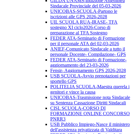
GILDA UNAMS-Indizione Assemblea
Sindacale Provinciale del 05-03-2026
UNICOBAS-SCUOLA-Partono le
iscrizioni alle GPS 2026-2028
UIL SCUOLA RUA-IRASE- TFA
sostegno XI ciclo2026-Corso di
preparazione al TFA Sostegno
FEDER ATA-Seminario di Formazione
per il personale ATA del 02-03-2026
ANIEF-Comunicato Sindacale a tutto il
personale Docente- Compilazione- GPS
FEDER ATA-Seminario di Formazione-
aggiornamento del 23-03-2026
Fensir- Aggiornamento GPS 2026-2028
USB SCUOLA-Avvio prenotazioni per
sportello GPS
POLITELIA SCUOLA-Maestra querela i
genitori e vince la causa
UNICOBAS-Trasmissione nota Sindacale
su Sentenza Cassazione Diritti Sindacali
CISL SCUOLA-CORSO DI
FORMAZIONE ONLINE CONCORSO
PNRR3
USB Pubblico Impiego-Nasce il ministero
dell'assistenza privatizzata di Valditara