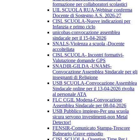
formazione per collaboratori scolastici
UIL SCUOLA RUA-Webinar conferma
Docente di Sostegno A.S. 2026-27
CISL SCUOLA-Nuove indicazioni per
Infanzia e primo ciclo
unicobas-convocazione assemblea
sindacale per il 15-04-2026
SNALS-Violenza a scuola -Docente
accoltellata
CISL SCUOLA- Incontri formativi-
Valutazione domande GPS
SNADIR-GILDA -UNAMS-
Convocazione Assemblea Sindacale per gli
insegnanti di Religione
USB SCUOLA-Convocazione Assemblea
Sindacale online per il 13-04-2026 rivolta
al personale ATA
FLC CGIL Modena-Convocazione
Assemblea Sindacale per 08-04-2026
USB Pubblico impiego-Per una scuola
sicura servono investimenti-non Metal
Detector!
FENSIR-Comunicato Stampa-Trescore
Balneario-Grave episodio
CISL SCUOLA- Question Time Per i