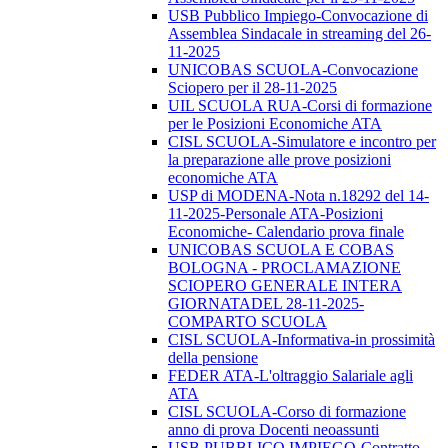
USB Pubblico Impiego-Convocazione di
Assemblea Sindacale in streaming del 26-
11-2025
UNICOBAS SCUOLA-Convocazione
Sciopero per il 28-11-2025
UIL SCUOLA RUA-Corsi di formazione
per le Posizioni Economiche ATA
CISL SCUOLA-Simulatore e incontro per
la preparazione alle prove posizioni
economiche ATA
USP di MODENA-Nota n.18292 del 14-
11-2025-Personale ATA-Posizioni
Economiche- Calendario prova finale
UNICOBAS SCUOLA E COBAS
BOLOGNA - PROCLAMAZIONE
SCIOPERO GENERALE INTERA
GIORNATADEL 28-11-2025-
COMPARTO SCUOLA
CISL SCUOLA-Informativa-in prossimità
della pensione
FEDER ATA-L'oltraggio Salariale agli
ATA
CISL SCUOLA-Corso di formazione
anno di prova Docenti neoassunti
USB PUBBLICO IMPIEGO-Contratto