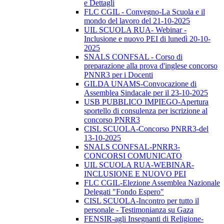
e Dettagli
FLC CGIL - Convegno-La Scuola e il
mondo del lavoro del 21-10-2025
UIL SCUOLA RUA- Webinar -
Inclusione e nuovo PEI di lunedì 20-10-
2025
SNALS CONFSAL - Corso di
preparazione alla prova d'inglese concorso
PNNR3 per i Docenti
GILDA UNAMS-Convocazione di
Assemblea Sindacale per il 23-10-2025
USB PUBBLICO IMPIEGO-Apertura
sportello di consulenza per iscrizione al
concorso PNRR3
CISL SCUOLA-Concorso PNRR3-del
13-10-2025
SNALS CONFSAL-PNRR3-
CONCORSI COMUNICATO
UIL SCUOLA RUA-WEBINAR-
INCLUSIONE E NUOVO PEI
FLC CGIL-Elezione Assemblea Nazionale
Delegati "Fondo Espero"
CISL SCUOLA-Incontro per tutto il
personale - Testimonianza su Gaza
FENSIR-agli Insegnanti di Religione-