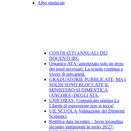
Albo sindacale
CONTRATTI ANNUALI DEI
DOCENTI IRC
Organico ATA: autorizzato solo un terzo
dei posti necessari. La scuola continua a
vivere di precarietà.
GRADUATORIE PUBBLICATE, MA I
SOLDI SONO BLOCCATI! IL
MINISTERO SI DIMENTICA
(ANCORA) DEGLI ATA.
UNICOBAS- Comunicato stampa-La
Libertà di espressione non si tocca!
UIL SCUOLA-Valutazione dei Dirigenti
Scolastici
Rettifica data incontro – Invio locandina
incontro immissioni in ruolo 26/27-