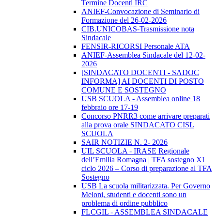
Termine Docenti IRC
ANIEF-Convocazione di Seminario di
Formazione del 26-02-2026
CIB.UNICOBAS-Trasmissione nota
Sindacale
FENSIR-RICORSI Personale ATA
ANIEF-Assemblea Sindacale del 12-02-
2026
[SINDACATO DOCENTI - SADOC
INFORMA] AI DOCENTI DI POSTO
COMUNE E SOSTEGNO
USB SCUOLA - Assemblea online 18
febbraio ore 17-19
Concorso PNRR3 come arrivare preparati
alla prova orale SINDACATO CISL
SCUOLA
SAIR NOTIZIE N. 2- 2026
UIL SCUOLA - IRASE Regionale
dell’Emilia Romagna | TFA sostegno XI
ciclo 2026 – Corso di preparazione al TFA
Sostegno
USB La scuola militarizzata. Per Governo
Meloni, studenti e docenti sono un
problema di ordine pubblico
FLCGIL - ASSEMBLEA SINDACALE