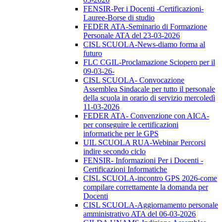
FENSIR-Per i Docenti -Certificazioni-
Lauree-Borse di studio
FEDER ATA-Seminario di Formazione
Personale ATA del 23-03-2026
CISL SCUOLA-News-diamo forma al
futuro
FLC CGIL-Proclamazione Sciopero per il
09-03-26-
CISL SCUOLA- Convocazione
Assemblea Sindacale per tutto il personale
della scuola in orario di servizio mercoledì
11-03-2026
FEDER ATA- Convenzione con AICA-
per conseguire le certificazioni
informatiche per le GPS
UIL SCUOLA RUA-Webinar Percorsi
indire secondo ciclo
FENSIR- Informazioni Per i Docenti -
Certificazioni Informatiche
CISL SCUOLA-incontro GPS 2026-come
compilare correttamente la domanda per
Docenti
CISL SCUOLA-Aggiornamento personale
amministrativo ATA del 06-03-2026