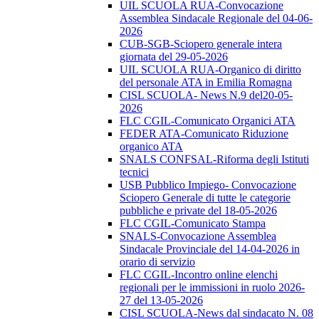
UIL SCUOLA RUA-Convocazione
Assemblea Sindacale Regionale del 04-06-
2026
CUB-SGB-Sciopero generale intera
giornata del 29-05-2026
UIL SCUOLA RUA-Organico di diritto
del personale ATA in Emilia Romagna
CISL SCUOLA- News N.9 del20-05-
2026
FLC CGIL-Comunicato Organici ATA
FEDER ATA-Comunicato Riduzione
organico ATA
SNALS CONFSAL-Riforma degli Istituti
tecnici
USB Pubblico Impiego- Convocazione
Sciopero Generale di tutte le categorie
pubbliche e private del 18-05-2026
FLC CGIL-Comunicato Stampa
SNALS-Convocazione Assemblea
Sindacale Provinciale del 14-04-2026 in
orario di servizio
FLC CGIL-Incontro online elenchi
regionali per le immissioni in ruolo 2026-
27 del 13-05-2026
CISL SCUOLA-News dal sindacato N. 08