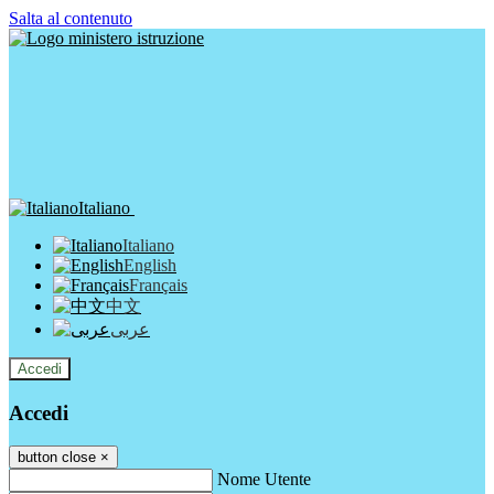
Salta al contenuto
Italiano
Italiano
English
Français
中文
عربى
Accedi
Accedi
button close
×
Nome Utente