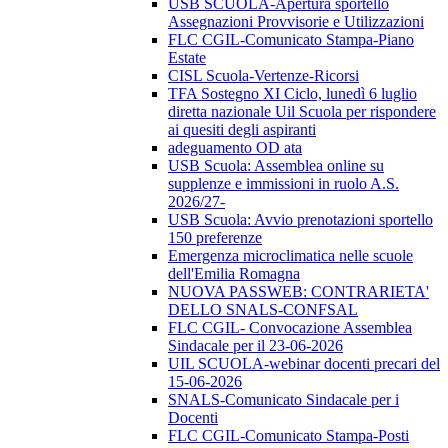
USB SCUOLA-Apertura sportello
Assegnazioni Provvisorie e Utilizzazioni
FLC CGIL-Comunicato Stampa-Piano
Estate
CISL Scuola-Vertenze-Ricorsi
TFA Sostegno XI Ciclo, lunedì 6 luglio
diretta nazionale Uil Scuola per rispondere
ai quesiti degli aspiranti
adeguamento OD ata
USB Scuola: Assemblea online su
supplenze e immissioni in ruolo A.S.
2026/27-
USB Scuola: Avvio prenotazioni sportello
150 preferenze
Emergenza microclimatica nelle scuole
dell'Emilia Romagna
NUOVA PASSWEB: CONTRARIETA'
DELLO SNALS-CONFSAL
FLC CGIL- Convocazione Assemblea
Sindacale per il 23-06-2026
UIL SCUOLA-webinar docenti precari del
15-06-2026
SNALS-Comunicato Sindacale per i
Docenti
FLC CGIL-Comunicato Stampa-Posti