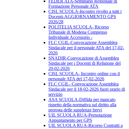
FEDER ATA-Seminario Regionale di
Formazione Personale ATA
CISL SCUOLA-Incontro rivolto a tutti i
Docenti-AGGIORNAMENTO GPS
2026/28
POLITELIA SCUOLA- Ricorso
Tribunale di Modena Compenso
Individuale Accessorio -
FLC CGIL-Convocazione Assemblea
Sindacale per il personale ATA del 17-02-
2026
SNADIR-Convocazione di Assemblea
Sindacale per i Docenti di Religione del
20-02-2026
CISL SCUOLA- Incontro online con il
personale ATA del 17-02-2026
FLC CGIL- Convocazione Assemblea
Sindacale per il 18-02-2026 fuori orario di
servizio
ASA SCUOLA-Diffida per mancato
rispetto della normativa sul diritto alla
proroga delle supplenze brevi
UIL SCUOLA RUA-Prenotazione
Appuntamento per GPS
UIL SCUOLA RUA-Ricorso Contratti a