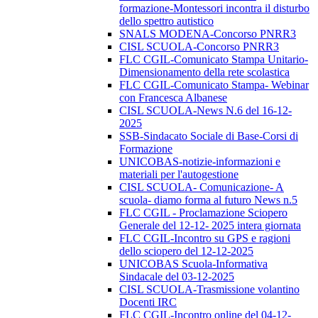
formazione-Montessori incontra il disturbo
dello spettro autistico
SNALS MODENA-Concorso PNRR3
CISL SCUOLA-Concorso PNRR3
FLC CGIL-Comunicato Stampa Unitario-
Dimensionamento della rete scolastica
FLC CGIL-Comunicato Stampa- Webinar
con Francesca Albanese
CISL SCUOLA-News N.6 del 16-12-
2025
SSB-Sindacato Sociale di Base-Corsi di
Formazione
UNICOBAS-notizie-informazioni e
materiali per l'autogestione
CISL SCUOLA- Comunicazione- A
scuola- diamo forma al futuro News n.5
FLC CGIL - Proclamazione Sciopero
Generale del 12-12- 2025 intera giornata
FLC CGIL-Incontro su GPS e ragioni
dello sciopero del 12-12-2025
UNICOBAS Scuola-Informativa
Sindacale del 03-12-2025
CISL SCUOLA-Trasmissione volantino
Docenti IRC
FLC CGIL-Incontro online del 04-12-