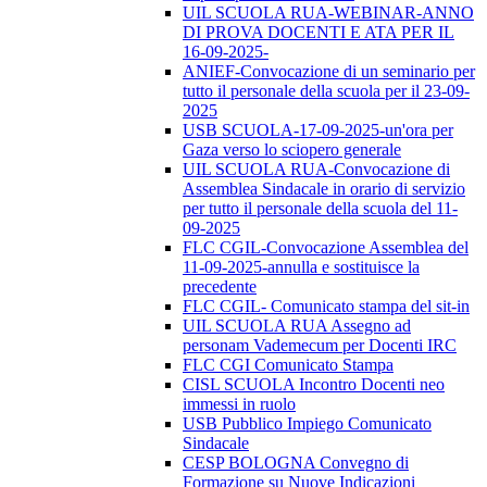
UIL SCUOLA RUA-WEBINAR-ANNO
DI PROVA DOCENTI E ATA PER IL
16-09-2025-
ANIEF-Convocazione di un seminario per
tutto il personale della scuola per il 23-09-
2025
USB SCUOLA-17-09-2025-un'ora per
Gaza verso lo sciopero generale
UIL SCUOLA RUA-Convocazione di
Assemblea Sindacale in orario di servizio
per tutto il personale della scuola del 11-
09-2025
FLC CGIL-Convocazione Assemblea del
11-09-2025-annulla e sostituisce la
precedente
FLC CGIL- Comunicato stampa del sit-in
UIL SCUOLA RUA Assegno ad
personam Vademecum per Docenti IRC
FLC CGI Comunicato Stampa
CISL SCUOLA Incontro Docenti neo
immessi in ruolo
USB Pubblico Impiego Comunicato
Sindacale
CESP BOLOGNA Convegno di
Formazione su Nuove Indicazioni