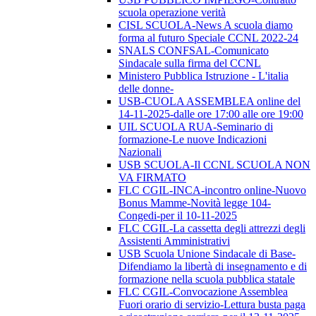
scuola operazione verità
CISL SCUOLA-News A scuola diamo
forma al futuro Speciale CCNL 2022-24
SNALS CONFSAL-Comunicato
Sindacale sulla firma del CCNL
Ministero Pubblica Istruzione - L'italia
delle donne-
USB-CUOLA ASSEMBLEA online del
14-11-2025-dalle ore 17:00 alle ore 19:00
UIL SCUOLA RUA-Seminario di
formazione-Le nuove Indicazioni
Nazionali
USB SCUOLA-Il CCNL SCUOLA NON
VA FIRMATO
FLC CGIL-INCA-incontro online-Nuovo
Bonus Mamme-Novità legge 104-
Congedi-per il 10-11-2025
FLC CGIL-La cassetta degli attrezzi degli
Assistenti Amministrativi
USB Scuola Unione Sindacale di Base-
Difendiamo la libertà di insegnamento e di
formazione nella scuola pubblica statale
FLC CGIL-Convocazione Assemblea
Fuori orario di servizio-Lettura busta paga