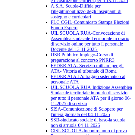
e ricostruzione carriera-per il 13-11-2025
A.S.A. Scuola-Diffida per
l'illegittimoutilizzo degli insegnanti di
sostegno e curricolari
FLC CGIL-Comunicato Stampa Elezioni
Fondo Espero
UIL SCUOLA RUA-Convocazione di
Assemblea sindacale Territoriale in orario
di servizio online per tutto il personale
Docente del 13-11-2025-
USB Pubblico Impiego-Corso di
preparazione al concorso PNRR3
FEDER ATA- Servizio militare per gli
ATA- Vittoria al tribunale di Roma
FEDER ATA-L'oltraggio sistematico al
personale ATA
UIL SCUOLA RUA-Indizione Assemblea
Sindacale territoriale in orario di servizio
per tutto il personale ATA per il giorno 06-
11-2025 di servizio
SISA-Comunicazione di Sciopero per
l'intera giornata del 04-11-2025
SSB-sindacato sociale di base-la scuola
non si arruola-04-11-2025
CISL SCUOLA-Incontro anno di prova