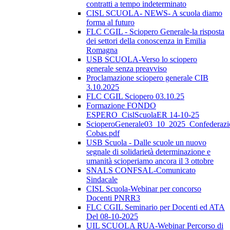
contratti a tempo indeterminato
CISL SCUOLA- NEWS- A scuola diamo
forma al futuro
FLC CGIL - Sciopero Generale-la risposta
dei settori della conoscenza in Emilia
Romagna
USB SCUOLA-Verso lo sciopero
generale senza preavviso
Proclamazione sciopero generale CIB
3.10.2025
FLC CGIL Sciopero 03.10.25
Formazione FONDO
ESPERO_CislScuolaER 14-10-25
ScioperoGenerale03_10_2025_Confederazi
Cobas.pdf
USB Scuola - Dalle scuole un nuovo
segnale di solidarietà determinazione e
umanità scioperiamo ancora il 3 ottobre
SNALS CONFSAL-Comunicato
Sindacale
CISL Scuola-Webinar per concorso
Docenti PNRR3
FLC CGIL Seminario per Docenti ed ATA
Del 08-10-2025
UIL SCUOLA RUA-Webinar Percorso di