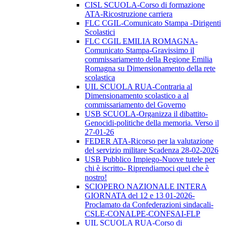
CISL SCUOLA-Corso di formazione
ATA-Ricostruzione carriera
FLC CGIL-Comunicato Stampa -Dirigenti
Scolastici
FLC CGIL EMILIA ROMAGNA-
Comunicato Stampa-Gravissimo il
commissariamento della Regione Emilia
Romagna su Dimensionamento della rete
scolastica
UIL SCUOLA RUA-Contraria al
Dimensionamento scolastico a al
commissariamento del Governo
USB SCUOLA-Organizza il dibattito-
Genocidi-politiche della memoria. Verso il
27-01-26
FEDER ATA-Ricorso per la valutazione
del servizio militare Scadenza 28-02-2026
USB Pubblico Impiego-Nuove tutele per
chi è iscritto- Riprendiamoci quel che è
nostro!
SCIOPERO NAZIONALE INTERA
GIORNATA del 12 e 13 01-2026-
Proclamato da Confederazioni sindacali-
CSLE-CONALPE-CONFSAI-FLP
UIL SCUOLA RUA-Corso di