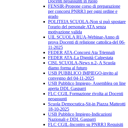
Docenti neoassunti in ruolo
FENSIR-Propone corso di preparazione
per concorsi PNRR3 per ogni ordine e
grado
POLITEIA SCUOLA-Non si può spostare
l'orario del personale ATA senza
motivazione valida
UIL SCUOLA RUA-Webinar-Anno di
prova Docenti di religione cattolica-del 06-
11-2025
FEDER ATA-Concorsi Ata Triennali
FEDER ATA-La Dignità Calpestata
CISL SCUOLA-News n.2- A Scuola
diamo forma al futuro
USB PUBBLICO IMPIEGO-invito al
convegno del 04-11-2025
USB Pubblico Impiego- Assemblea on line
aperta DDL Gasparri
FLC CGIL Formazione rivolta ai Docenti
neoassunti
Scuola Democratica-Sit-in Piazza Matteotti
18-10-2025
USB Pubblico Impiego-Indicazioni
Nazionali e DDL Gasparri
FLC CGIL-Incontro su PNRR3 Requisiti