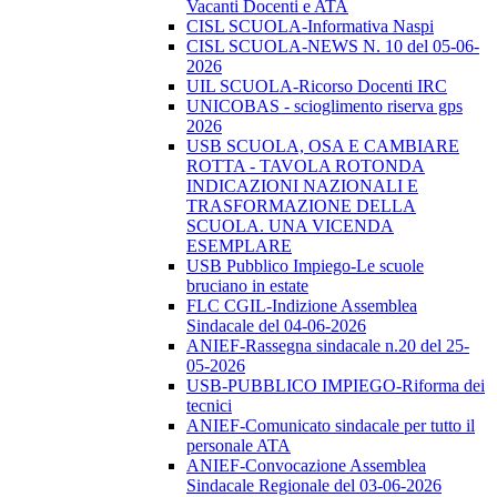
Vacanti Docenti e ATA
CISL SCUOLA-Informativa Naspi
CISL SCUOLA-NEWS N. 10 del 05-06-
2026
UIL SCUOLA-Ricorso Docenti IRC
UNICOBAS - scioglimento riserva gps
2026
USB SCUOLA, OSA E CAMBIARE
ROTTA - TAVOLA ROTONDA
INDICAZIONI NAZIONALI E
TRASFORMAZIONE DELLA
SCUOLA. UNA VICENDA
ESEMPLARE
USB Pubblico Impiego-Le scuole
bruciano in estate
FLC CGIL-Indizione Assemblea
Sindacale del 04-06-2026
ANIEF-Rassegna sindacale n.20 del 25-
05-2026
USB-PUBBLICO IMPIEGO-Riforma dei
tecnici
ANIEF-Comunicato sindacale per tutto il
personale ATA
ANIEF-Convocazione Assemblea
Sindacale Regionale del 03-06-2026