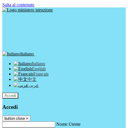
Salta al contenuto
Italiano
Italiano
English
Français
中文
عربى
Accedi
Accedi
button close
×
Nome Utente