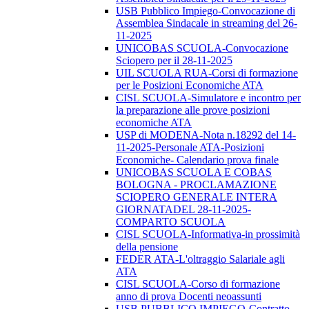
USB Pubblico Impiego-Convocazione di
Assemblea Sindacale in streaming del 26-
11-2025
UNICOBAS SCUOLA-Convocazione
Sciopero per il 28-11-2025
UIL SCUOLA RUA-Corsi di formazione
per le Posizioni Economiche ATA
CISL SCUOLA-Simulatore e incontro per
la preparazione alle prove posizioni
economiche ATA
USP di MODENA-Nota n.18292 del 14-
11-2025-Personale ATA-Posizioni
Economiche- Calendario prova finale
UNICOBAS SCUOLA E COBAS
BOLOGNA - PROCLAMAZIONE
SCIOPERO GENERALE INTERA
GIORNATADEL 28-11-2025-
COMPARTO SCUOLA
CISL SCUOLA-Informativa-in prossimità
della pensione
FEDER ATA-L'oltraggio Salariale agli
ATA
CISL SCUOLA-Corso di formazione
anno di prova Docenti neoassunti
USB PUBBLICO IMPIEGO-Contratto