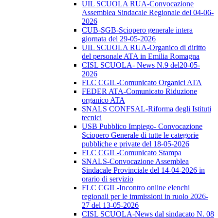
UIL SCUOLA RUA-Convocazione
Assemblea Sindacale Regionale del 04-06-
2026
CUB-SGB-Sciopero generale intera
giornata del 29-05-2026
UIL SCUOLA RUA-Organico di diritto
del personale ATA in Emilia Romagna
CISL SCUOLA- News N.9 del20-05-
2026
FLC CGIL-Comunicato Organici ATA
FEDER ATA-Comunicato Riduzione
organico ATA
SNALS CONFSAL-Riforma degli Istituti
tecnici
USB Pubblico Impiego- Convocazione
Sciopero Generale di tutte le categorie
pubbliche e private del 18-05-2026
FLC CGIL-Comunicato Stampa
SNALS-Convocazione Assemblea
Sindacale Provinciale del 14-04-2026 in
orario di servizio
FLC CGIL-Incontro online elenchi
regionali per le immissioni in ruolo 2026-
27 del 13-05-2026
CISL SCUOLA-News dal sindacato N. 08