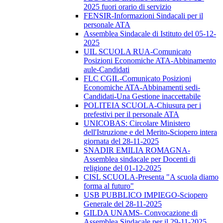
2025 fuori orario di servizio
FENSIR-Informazioni Sindacali per il
personale ATA
Assemblea Sindacale di Istituto del 05-12-
2025
UIL SCUOLA RUA-Comunicato
Posizioni Economiche ATA-Abbinamento
aule-Candidati
FLC CGIL-Comunicato Posizioni
Economiche ATA-Abbinamenti sedi-
Candidati-Una Gestione inaccettabile
POLITEIA SCUOLA-Chiusura per i
prefestivi per il personale ATA
UNICOBAS: Circolare Ministero
dell'Istruzione e del Merito-Sciopero intera
giornata del 28-11-2025
SNADIR EMILIA ROMAGNA-
Assemblea sindacale per Docenti di
religione del 01-12-2025
CISL SCUOLA-Presenta "A scuola diamo
forma al futuro"
USB PUBBLICO IMPIEGO-Sciopero
Generale del 28-11-2025
GILDA UNAMS- Convocazione di
Assemblea Sindacale per il 29-11-2025