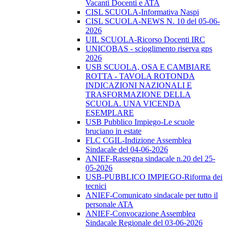
Vacanti Docenti e ATA
CISL SCUOLA-Informativa Naspi
CISL SCUOLA-NEWS N. 10 del 05-06-
2026
UIL SCUOLA-Ricorso Docenti IRC
UNICOBAS - scioglimento riserva gps
2026
USB SCUOLA, OSA E CAMBIARE
ROTTA - TAVOLA ROTONDA
INDICAZIONI NAZIONALI E
TRASFORMAZIONE DELLA
SCUOLA. UNA VICENDA
ESEMPLARE
USB Pubblico Impiego-Le scuole
bruciano in estate
FLC CGIL-Indizione Assemblea
Sindacale del 04-06-2026
ANIEF-Rassegna sindacale n.20 del 25-
05-2026
USB-PUBBLICO IMPIEGO-Riforma dei
tecnici
ANIEF-Comunicato sindacale per tutto il
personale ATA
ANIEF-Convocazione Assemblea
Sindacale Regionale del 03-06-2026