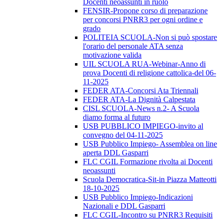
Docenti neoassunti in ruolo
FENSIR-Propone corso di preparazione
per concorsi PNRR3 per ogni ordine e
grado
POLITEIA SCUOLA-Non si può spostare
l'orario del personale ATA senza
motivazione valida
UIL SCUOLA RUA-Webinar-Anno di
prova Docenti di religione cattolica-del 06-
11-2025
FEDER ATA-Concorsi Ata Triennali
FEDER ATA-La Dignità Calpestata
CISL SCUOLA-News n.2- A Scuola
diamo forma al futuro
USB PUBBLICO IMPIEGO-invito al
convegno del 04-11-2025
USB Pubblico Impiego- Assemblea on line
aperta DDL Gasparri
FLC CGIL Formazione rivolta ai Docenti
neoassunti
Scuola Democratica-Sit-in Piazza Matteotti
18-10-2025
USB Pubblico Impiego-Indicazioni
Nazionali e DDL Gasparri
FLC CGIL-Incontro su PNRR3 Requisiti