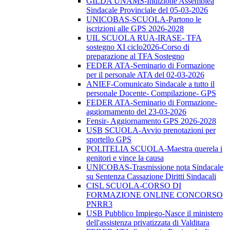
GILDA UNAMS-Indizione Assemblea
Sindacale Provinciale del 05-03-2026
UNICOBAS-SCUOLA-Partono le
iscrizioni alle GPS 2026-2028
UIL SCUOLA RUA-IRASE- TFA
sostegno XI ciclo2026-Corso di
preparazione al TFA Sostegno
FEDER ATA-Seminario di Formazione
per il personale ATA del 02-03-2026
ANIEF-Comunicato Sindacale a tutto il
personale Docente- Compilazione- GPS
FEDER ATA-Seminario di Formazione-
aggiornamento del 23-03-2026
Fensir- Aggiornamento GPS 2026-2028
USB SCUOLA-Avvio prenotazioni per
sportello GPS
POLITELIA SCUOLA-Maestra querela i
genitori e vince la causa
UNICOBAS-Trasmissione nota Sindacale
su Sentenza Cassazione Diritti Sindacali
CISL SCUOLA-CORSO DI
FORMAZIONE ONLINE CONCORSO
PNRR3
USB Pubblico Impiego-Nasce il ministero
dell'assistenza privatizzata di Valditara