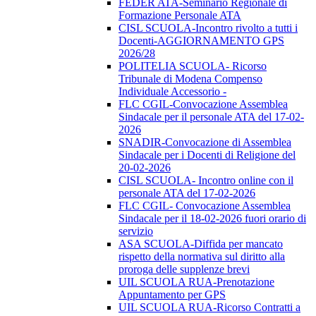
FEDER ATA-Seminario Regionale di
Formazione Personale ATA
CISL SCUOLA-Incontro rivolto a tutti i
Docenti-AGGIORNAMENTO GPS
2026/28
POLITELIA SCUOLA- Ricorso
Tribunale di Modena Compenso
Individuale Accessorio -
FLC CGIL-Convocazione Assemblea
Sindacale per il personale ATA del 17-02-
2026
SNADIR-Convocazione di Assemblea
Sindacale per i Docenti di Religione del
20-02-2026
CISL SCUOLA- Incontro online con il
personale ATA del 17-02-2026
FLC CGIL- Convocazione Assemblea
Sindacale per il 18-02-2026 fuori orario di
servizio
ASA SCUOLA-Diffida per mancato
rispetto della normativa sul diritto alla
proroga delle supplenze brevi
UIL SCUOLA RUA-Prenotazione
Appuntamento per GPS
UIL SCUOLA RUA-Ricorso Contratti a