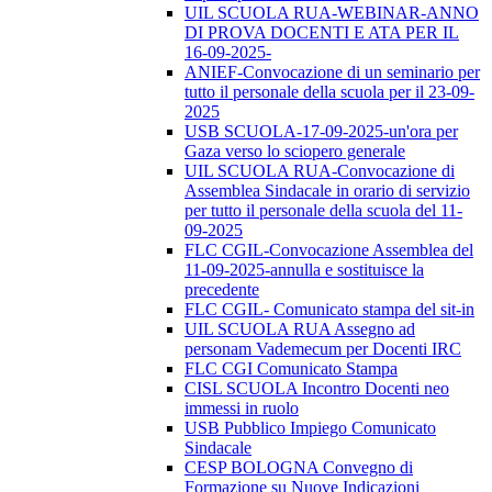
UIL SCUOLA RUA-WEBINAR-ANNO
DI PROVA DOCENTI E ATA PER IL
16-09-2025-
ANIEF-Convocazione di un seminario per
tutto il personale della scuola per il 23-09-
2025
USB SCUOLA-17-09-2025-un'ora per
Gaza verso lo sciopero generale
UIL SCUOLA RUA-Convocazione di
Assemblea Sindacale in orario di servizio
per tutto il personale della scuola del 11-
09-2025
FLC CGIL-Convocazione Assemblea del
11-09-2025-annulla e sostituisce la
precedente
FLC CGIL- Comunicato stampa del sit-in
UIL SCUOLA RUA Assegno ad
personam Vademecum per Docenti IRC
FLC CGI Comunicato Stampa
CISL SCUOLA Incontro Docenti neo
immessi in ruolo
USB Pubblico Impiego Comunicato
Sindacale
CESP BOLOGNA Convegno di
Formazione su Nuove Indicazioni