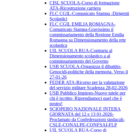
CISL SCUOLA-Corso di formazione
ATA-Ricostruzione carriera
FLC CGIL-Comunicato Stampa -Dirigenti
Scolastici
FLC CGIL EMILIA ROMAGNA-
Comunicato Stampa-Gravissimo il
commissariamento della Regione Emilia
Romagna su Dimensionamento della rete
scolastica
UIL SCUOLA RUA-Contraria al
Dimensionamento scolastico a al
commissariamento del Governo
USB SCUOLA-Organizza il dibattito-
Genocidi-politiche della memoria. Verso il
27-01-26
FEDER ATA-Ricorso per la valutazione
del servizio militare Scadenza 28-02-2026
USB Pubblico Impiego-Nuove tutele per
chi è iscritto- Riprendiamoci quel che è
nostro!
SCIOPERO NAZIONALE INTERA
GIORNATA del 12 e 13 01-2026-
Proclamato da Confederazioni sindacali-
CSLE-CONALPE-CONFSAI-FLP
UIL SCUOLA RUA-Corso di