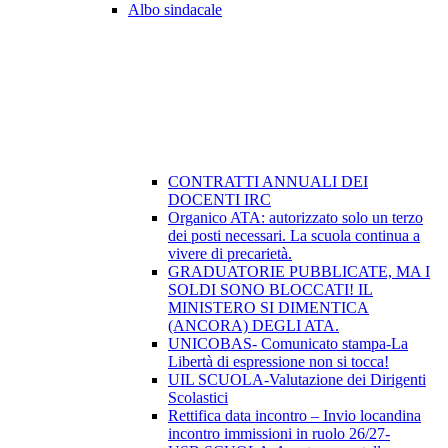
Albo sindacale
CONTRATTI ANNUALI DEI
DOCENTI IRC
Organico ATA: autorizzato solo un terzo
dei posti necessari. La scuola continua a
vivere di precarietà.
GRADUATORIE PUBBLICATE, MA I
SOLDI SONO BLOCCATI! IL
MINISTERO SI DIMENTICA
(ANCORA) DEGLI ATA.
UNICOBAS- Comunicato stampa-La
Libertà di espressione non si tocca!
UIL SCUOLA-Valutazione dei Dirigenti
Scolastici
Rettifica data incontro – Invio locandina
incontro immissioni in ruolo 26/27-