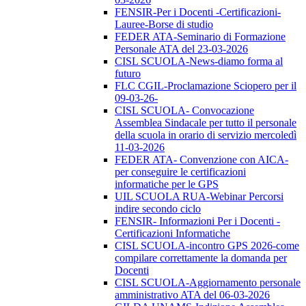
FENSIR-Per i Docenti -Certificazioni-
Lauree-Borse di studio
FEDER ATA-Seminario di Formazione
Personale ATA del 23-03-2026
CISL SCUOLA-News-diamo forma al
futuro
FLC CGIL-Proclamazione Sciopero per il
09-03-26-
CISL SCUOLA- Convocazione
Assemblea Sindacale per tutto il personale
della scuola in orario di servizio mercoledì
11-03-2026
FEDER ATA- Convenzione con AICA-
per conseguire le certificazioni
informatiche per le GPS
UIL SCUOLA RUA-Webinar Percorsi
indire secondo ciclo
FENSIR- Informazioni Per i Docenti -
Certificazioni Informatiche
CISL SCUOLA-incontro GPS 2026-come
compilare correttamente la domanda per
Docenti
CISL SCUOLA-Aggiornamento personale
amministrativo ATA del 06-03-2026