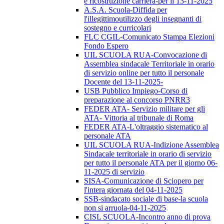
e ricostruzione carriera-per il 13-11-2025
A.S.A. Scuola-Diffida per
l'illegittimoutilizzo degli insegnanti di
sostegno e curricolari
FLC CGIL-Comunicato Stampa Elezioni
Fondo Espero
UIL SCUOLA RUA-Convocazione di
Assemblea sindacale Territoriale in orario
di servizio online per tutto il personale
Docente del 13-11-2025-
USB Pubblico Impiego-Corso di
preparazione al concorso PNRR3
FEDER ATA- Servizio militare per gli
ATA- Vittoria al tribunale di Roma
FEDER ATA-L'oltraggio sistematico al
personale ATA
UIL SCUOLA RUA-Indizione Assemblea
Sindacale territoriale in orario di servizio
per tutto il personale ATA per il giorno 06-
11-2025 di servizio
SISA-Comunicazione di Sciopero per
l'intera giornata del 04-11-2025
SSB-sindacato sociale di base-la scuola
non si arruola-04-11-2025
CISL SCUOLA-Incontro anno di prova