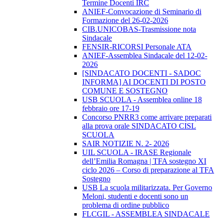
Termine Docenti IRC
ANIEF-Convocazione di Seminario di
Formazione del 26-02-2026
CIB.UNICOBAS-Trasmissione nota
Sindacale
FENSIR-RICORSI Personale ATA
ANIEF-Assemblea Sindacale del 12-02-
2026
[SINDACATO DOCENTI - SADOC
INFORMA] AI DOCENTI DI POSTO
COMUNE E SOSTEGNO
USB SCUOLA - Assemblea online 18
febbraio ore 17-19
Concorso PNRR3 come arrivare preparati
alla prova orale SINDACATO CISL
SCUOLA
SAIR NOTIZIE N. 2- 2026
UIL SCUOLA - IRASE Regionale
dell’Emilia Romagna | TFA sostegno XI
ciclo 2026 – Corso di preparazione al TFA
Sostegno
USB La scuola militarizzata. Per Governo
Meloni, studenti e docenti sono un
problema di ordine pubblico
FLCGIL - ASSEMBLEA SINDACALE