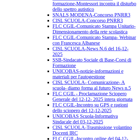
formazione-Montessori incontra il disturbo
dello spettro autistico
SNALS MODENA-Concorso PNRR3
CISL SCUOLA-Concorso PNRR3
FLC CGIL-Comunicato Stampa Unitario-
Dimensionamento della rete scolastica
FLC CGIL-Comunicato Stampa- Webinar
con Francesca Albanese
CISL SCUOLA-News N.6 del 16-12-
2025
SSB-Sindacato Sociale di Base-Corsi di
Formazione
UNICOBAS-notizie-informazioni e
materiali per l'autogestione
CISL SCUOLA- Comunicazione- A
scuola- diamo forma al futuro News n.5
FLC CGIL - Proclamazione Sciopero
Generale del 12-12- 2025 intera giornata
FLC CGIL-Incontro su GPS e ragioni
dello sciopero del 12-12-2025
UNICOBAS Scuola-Informativa
Sindacale del 03-12-2025
CISL SCUOLA-Trasmissione volantino
Docenti IRC
FLC CGIL-Incontro online del 04-12-