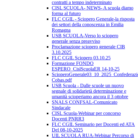
contratti a tempo indeterminato
CISL SCUOLA- NEWS- A scuola diamo
forma al futuro
FLC CGIL - Sciopero Generale-la risposta
dei settori della conoscenza in Emilia
Romagna
USB SCUOLA-Verso lo sciopero
generale senza preavviso
Proclamazione sciopero generale CIB
3.10.2025
FLC CGIL Sciopero 03.10.25
Formazione FONDO
ESPERO_CislScuolaER 14-10-25
ScioperoGenerale03_10_2025_Confederazi
Cobas.pdf
USB Scuola - Dalle scuole un nuovo
segnale di solidarietà determinazione e
umanità scioperiamo ancora il 3 ottobre
SNALS CONFSAL-Comunicato
Sindacale
CISL Scuola-Webinar per concorso
Docenti PNRR3
FLC CGIL Seminario per Docenti ed ATA
Del 08-10-2025
UIL SCUOLA RUA-Webinar Percorso di