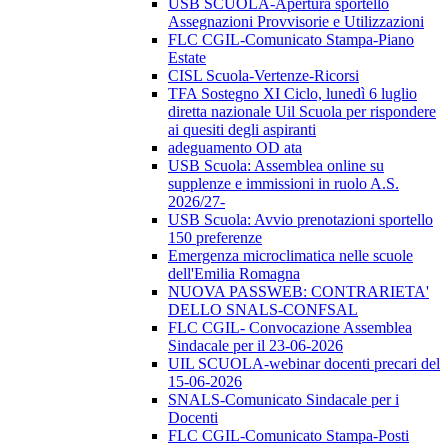
USB SCUOLA-Apertura sportello
Assegnazioni Provvisorie e Utilizzazioni
FLC CGIL-Comunicato Stampa-Piano
Estate
CISL Scuola-Vertenze-Ricorsi
TFA Sostegno XI Ciclo, lunedì 6 luglio
diretta nazionale Uil Scuola per rispondere
ai quesiti degli aspiranti
adeguamento OD ata
USB Scuola: Assemblea online su
supplenze e immissioni in ruolo A.S.
2026/27-
USB Scuola: Avvio prenotazioni sportello
150 preferenze
Emergenza microclimatica nelle scuole
dell'Emilia Romagna
NUOVA PASSWEB: CONTRARIETA'
DELLO SNALS-CONFSAL
FLC CGIL- Convocazione Assemblea
Sindacale per il 23-06-2026
UIL SCUOLA-webinar docenti precari del
15-06-2026
SNALS-Comunicato Sindacale per i
Docenti
FLC CGIL-Comunicato Stampa-Posti