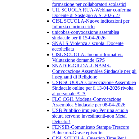
formazione per collaboratori scolastici
UIL SCUOLA RUA-Webinar conferma
Docente di Sostegno A.S. 2026-27
CISL SCUOLA-Nuove indicazioni per
Infanzia e primo ciclo
unicobas-convocazione assemblea
sindacale per il 15-04-2026
SNALS-Violenza a scuola -Docente
accoltellata
CISL SCUOLA- Incontri formativi-
Valutazione domande GPS
SNADIR-GILDA -UNAMS-
Convocazione Assemblea Sindacale per gli
insegnanti di Religione
USB SCUOLA-Convocazione Assemblea
Sindacale online per il 13-04-2026 rivolta
al personale ATA
FLC CGIL Modena-Convocazione
Assemblea Sindacale per 08-04-2026
USB Pubblico impiego-Per una scuola
sicura servono investimenti-non Metal
Detector!
FENSIR-Comunicato Stampa-Trescore
Balneario-Grave episodio
CISL SCUOLA- Question Time Per i