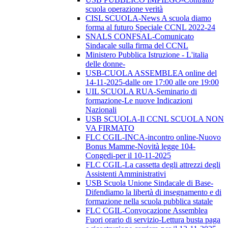
scuola operazione verità
CISL SCUOLA-News A scuola diamo
forma al futuro Speciale CCNL 2022-24
SNALS CONFSAL-Comunicato
Sindacale sulla firma del CCNL
Ministero Pubblica Istruzione - L'italia
delle donne-
USB-CUOLA ASSEMBLEA online del
14-11-2025-dalle ore 17:00 alle ore 19:00
UIL SCUOLA RUA-Seminario di
formazione-Le nuove Indicazioni
Nazionali
USB SCUOLA-Il CCNL SCUOLA NON
VA FIRMATO
FLC CGIL-INCA-incontro online-Nuovo
Bonus Mamme-Novità legge 104-
Congedi-per il 10-11-2025
FLC CGIL-La cassetta degli attrezzi degli
Assistenti Amministrativi
USB Scuola Unione Sindacale di Base-
Difendiamo la libertà di insegnamento e di
formazione nella scuola pubblica statale
FLC CGIL-Convocazione Assemblea
Fuori orario di servizio-Lettura busta paga