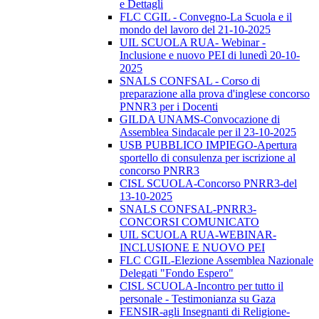
e Dettagli
FLC CGIL - Convegno-La Scuola e il
mondo del lavoro del 21-10-2025
UIL SCUOLA RUA- Webinar -
Inclusione e nuovo PEI di lunedì 20-10-
2025
SNALS CONFSAL - Corso di
preparazione alla prova d'inglese concorso
PNNR3 per i Docenti
GILDA UNAMS-Convocazione di
Assemblea Sindacale per il 23-10-2025
USB PUBBLICO IMPIEGO-Apertura
sportello di consulenza per iscrizione al
concorso PNRR3
CISL SCUOLA-Concorso PNRR3-del
13-10-2025
SNALS CONFSAL-PNRR3-
CONCORSI COMUNICATO
UIL SCUOLA RUA-WEBINAR-
INCLUSIONE E NUOVO PEI
FLC CGIL-Elezione Assemblea Nazionale
Delegati "Fondo Espero"
CISL SCUOLA-Incontro per tutto il
personale - Testimonianza su Gaza
FENSIR-agli Insegnanti di Religione-