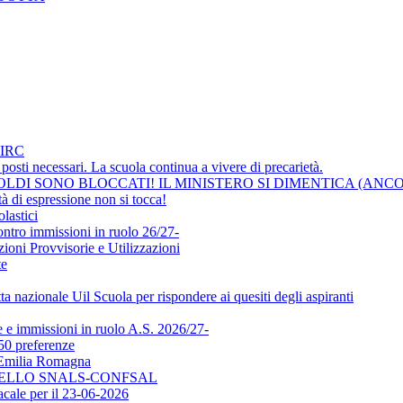
IRC
osti necessari. La scuola continua a vivere di precarietà.
LDI SONO BLOCCATI! IL MINISTERO SI DIMENTICA (ANCO
i espressione non si tocca!
lastici
ontro immissioni in ruolo 26/27-
ni Provvisorie e Utilizzazioni
te
a nazionale Uil Scuola per rispondere ai quesiti degli aspiranti
e immissioni in ruolo A.S. 2026/27-
50 preferenze
l'Emilia Romagna
DELLO SNALS-CONFSAL
ale per il 23-06-2026