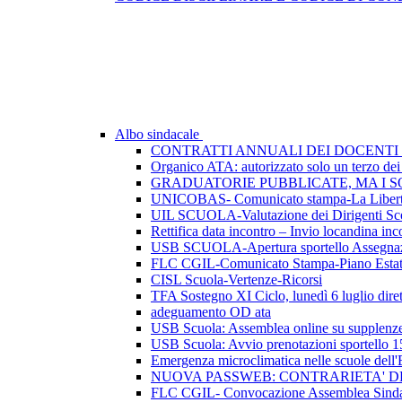
Albo sindacale
CONTRATTI ANNUALI DEI DOCENTI 
Organico ATA: autorizzato solo un terzo dei p
GRADUATORIE PUBBLICATE, MA I SO
UNICOBAS- Comunicato stampa-La Libertà d
UIL SCUOLA-Valutazione dei Dirigenti Sco
Rettifica data incontro – Invio locandina inc
USB SCUOLA-Apertura sportello Assegnazio
FLC CGIL-Comunicato Stampa-Piano Esta
CISL Scuola-Vertenze-Ricorsi
TFA Sostegno XI Ciclo, lunedì 6 luglio dirett
adeguamento OD ata
USB Scuola: Assemblea online su supplenze 
USB Scuola: Avvio prenotazioni sportello 1
Emergenza microclimatica nelle scuole del
NUOVA PASSWEB: CONTRARIETA' 
FLC CGIL- Convocazione Assemblea Sindac