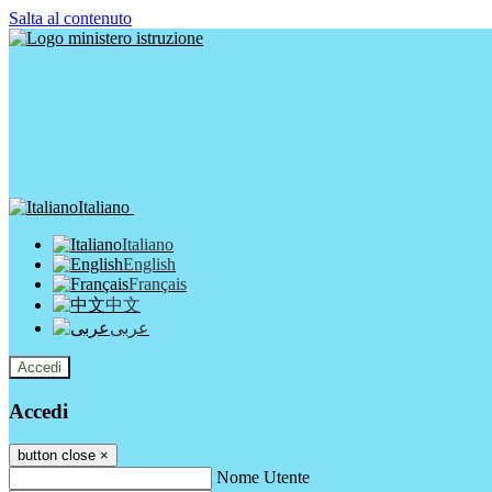
Salta al contenuto
Italiano
Italiano
English
Français
中文
عربى
Accedi
Accedi
button close
×
Nome Utente