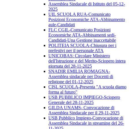
Assemblea Sindacale di Istituto del 05-12-
2025
UIL SCUOLA RUA-Comunicato
Posizioni Economiche ATA-Abbinamento
aule-Candidati
FLC CGIL-Comunicato Posizioni
Economiche ATA-Abbinamenti sedi-
Candidati-Una Gestione inaccettabile
POLITEIA SCUOLA-Chiusura per i
prefestivi per il personale ATA
UNICOBAS: Circolare Ministero
dell'Istruzione e del Merito-Sciopero intera
giornata del 28-11-2025
SNADIR EMILIA ROMAGNA-
Assemblea sindacale per Docenti di
religione del 01-12-2025
CISL SCUOLA-Presenta "A scuola diamo
forma al futuro"
USB PUBBLICO IMPIEGO-Sciopero
Generale del 28-11-2025
GILDA UNAMS- Convocazione di
Assemblea Sindacale per il 29-11-2025
USB Pubblico Impiego-Convocazione di
Assemblea Sindacale in streaming del 26-
11-2025