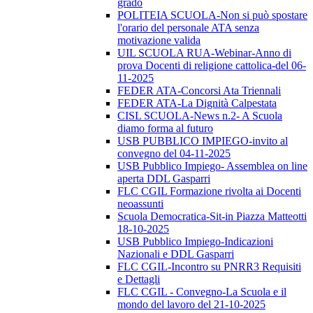
grado
POLITEIA SCUOLA-Non si può spostare
l'orario del personale ATA senza
motivazione valida
UIL SCUOLA RUA-Webinar-Anno di
prova Docenti di religione cattolica-del 06-
11-2025
FEDER ATA-Concorsi Ata Triennali
FEDER ATA-La Dignità Calpestata
CISL SCUOLA-News n.2- A Scuola
diamo forma al futuro
USB PUBBLICO IMPIEGO-invito al
convegno del 04-11-2025
USB Pubblico Impiego- Assemblea on line
aperta DDL Gasparri
FLC CGIL Formazione rivolta ai Docenti
neoassunti
Scuola Democratica-Sit-in Piazza Matteotti
18-10-2025
USB Pubblico Impiego-Indicazioni
Nazionali e DDL Gasparri
FLC CGIL-Incontro su PNRR3 Requisiti
e Dettagli
FLC CGIL - Convegno-La Scuola e il
mondo del lavoro del 21-10-2025