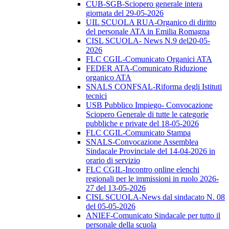
CUB-SGB-Sciopero generale intera
giornata del 29-05-2026
UIL SCUOLA RUA-Organico di diritto
del personale ATA in Emilia Romagna
CISL SCUOLA- News N.9 del20-05-
2026
FLC CGIL-Comunicato Organici ATA
FEDER ATA-Comunicato Riduzione
organico ATA
SNALS CONFSAL-Riforma degli Istituti
tecnici
USB Pubblico Impiego- Convocazione
Sciopero Generale di tutte le categorie
pubbliche e private del 18-05-2026
FLC CGIL-Comunicato Stampa
SNALS-Convocazione Assemblea
Sindacale Provinciale del 14-04-2026 in
orario di servizio
FLC CGIL-Incontro online elenchi
regionali per le immissioni in ruolo 2026-
27 del 13-05-2026
CISL SCUOLA-News dal sindacato N. 08
del 05-05-2026
ANIEF-Comunicato Sindacale per tutto il
personale della scuola