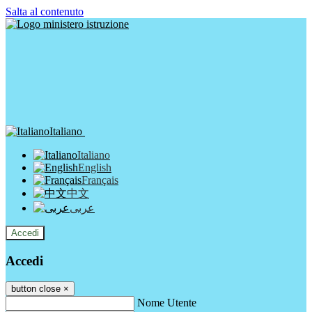
Salta al contenuto
Italiano
Italiano
English
Français
中文
عربى
Accedi
Accedi
button close
×
Nome Utente