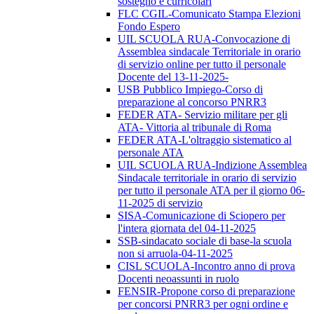
sostegno e curricolari
FLC CGIL-Comunicato Stampa Elezioni
Fondo Espero
UIL SCUOLA RUA-Convocazione di
Assemblea sindacale Territoriale in orario
di servizio online per tutto il personale
Docente del 13-11-2025-
USB Pubblico Impiego-Corso di
preparazione al concorso PNRR3
FEDER ATA- Servizio militare per gli
ATA- Vittoria al tribunale di Roma
FEDER ATA-L'oltraggio sistematico al
personale ATA
UIL SCUOLA RUA-Indizione Assemblea
Sindacale territoriale in orario di servizio
per tutto il personale ATA per il giorno 06-
11-2025 di servizio
SISA-Comunicazione di Sciopero per
l'intera giornata del 04-11-2025
SSB-sindacato sociale di base-la scuola
non si arruola-04-11-2025
CISL SCUOLA-Incontro anno di prova
Docenti neoassunti in ruolo
FENSIR-Propone corso di preparazione
per concorsi PNRR3 per ogni ordine e