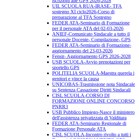
iscrizioni alle GPS 2026-2028
UIL SCUOLA RUA-IRASE- TFA
sostegno XI ciclo2026-Corso di
preparazione al TFA Sostegno
FEDER ATA-Seminario di Formazione
per il personale ATA del 02-03-2026
ANIEF-Comunicato Sindacale a tutto il
personale Docente- Compilazione- GPS
FEDER ATA-Seminario di Formazione-
aggiornamento del 23-03-2026
Fensir- Aggiornamento GPS 2026-2028
USB SCUOLA-Avvio prenotazioni per
sportello GPS
POLITELIA SCUOLA-Maestra querela i
genitori e vince la causa
UNICOBAS-Trasmissione nota Sindacale
su Sentenza Cassazione Diritti Sindacali
CISL SCUOLA-CORSO DI
FORMAZIONE ONLINE CONCORSO
PNRR3
USB Pubblico Impiego-Nasce il ministero
dell'assistenza privatizzata di Valditara
FEDER ATA-Seminario Regionale di
Formazione Personale ATA
CISL SCUOLA-Incontro rivolto a tutti i