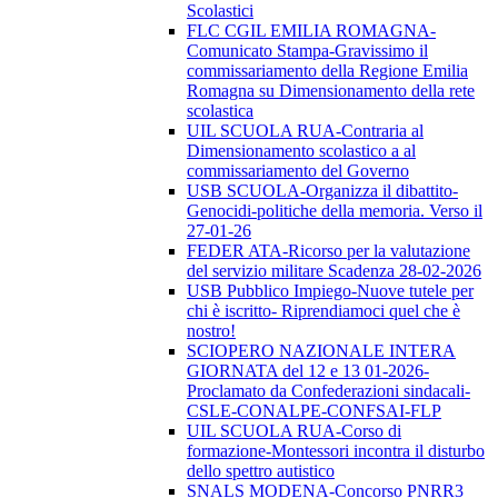
Scolastici
FLC CGIL EMILIA ROMAGNA-
Comunicato Stampa-Gravissimo il
commissariamento della Regione Emilia
Romagna su Dimensionamento della rete
scolastica
UIL SCUOLA RUA-Contraria al
Dimensionamento scolastico a al
commissariamento del Governo
USB SCUOLA-Organizza il dibattito-
Genocidi-politiche della memoria. Verso il
27-01-26
FEDER ATA-Ricorso per la valutazione
del servizio militare Scadenza 28-02-2026
USB Pubblico Impiego-Nuove tutele per
chi è iscritto- Riprendiamoci quel che è
nostro!
SCIOPERO NAZIONALE INTERA
GIORNATA del 12 e 13 01-2026-
Proclamato da Confederazioni sindacali-
CSLE-CONALPE-CONFSAI-FLP
UIL SCUOLA RUA-Corso di
formazione-Montessori incontra il disturbo
dello spettro autistico
SNALS MODENA-Concorso PNRR3