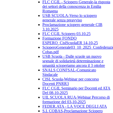
FLC CGIL - Sciopero Generale-la risposta
dei settori della conoscenza in Emilia
Romagna
USB SCUOLA-Verso lo sciopero
generale senza preavviso
Proclamazione sciopero generale CIB
3.10.2025
FLC CGIL Sciopero 03.10.25
Formazione FONDO
ESPERO_CislScuolaER 14-10-25
ScioperoGenerale03_10_2025_Confederazi
Cobas.pdf
USB Scuola - Dalle scuole un nuovo
segnale di solidarietà determinazione e
umanità scioperiamo ancora il 3 ottobre
SNALS CONFSAL-Comunicato
Sindacale
CISL Scuola-Webinar per concorso
Docenti PNRR3
FLC CGIL Seminario per Docenti ed ATA
Del 08-10-2025
UIL SCUOLA RUA-Webinar Percorso di
formazione del 03-10-2025
FEDER.ATA - LA VOCE DEGLI ATA
S.I. COBAS-Proclamazione Sciopero