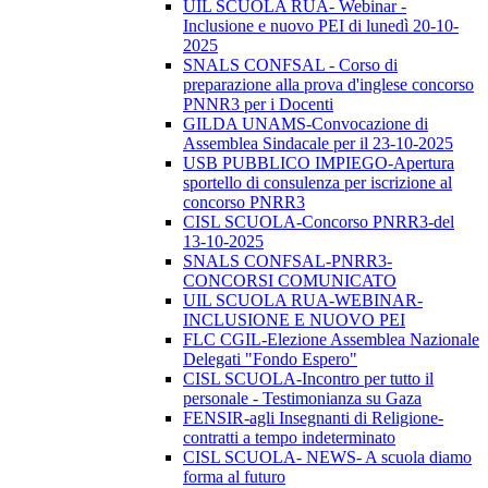
UIL SCUOLA RUA- Webinar -
Inclusione e nuovo PEI di lunedì 20-10-
2025
SNALS CONFSAL - Corso di
preparazione alla prova d'inglese concorso
PNNR3 per i Docenti
GILDA UNAMS-Convocazione di
Assemblea Sindacale per il 23-10-2025
USB PUBBLICO IMPIEGO-Apertura
sportello di consulenza per iscrizione al
concorso PNRR3
CISL SCUOLA-Concorso PNRR3-del
13-10-2025
SNALS CONFSAL-PNRR3-
CONCORSI COMUNICATO
UIL SCUOLA RUA-WEBINAR-
INCLUSIONE E NUOVO PEI
FLC CGIL-Elezione Assemblea Nazionale
Delegati "Fondo Espero"
CISL SCUOLA-Incontro per tutto il
personale - Testimonianza su Gaza
FENSIR-agli Insegnanti di Religione-
contratti a tempo indeterminato
CISL SCUOLA- NEWS- A scuola diamo
forma al futuro