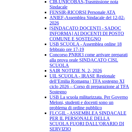
CIB.UNICOBAS-Trasmissione nota
Sindacale
FENSIR-RICORSI Personale ATA
ANIEF-Assemblea Sindacale del 12-02-
2026
[SINDACATO DOCENTI - SADOC
INFORMA] AI DOCENTI DI POSTO
COMUNE E SOSTEGNO
USB SCUOLA - Assemblea online 18
febbraio ore 17-19
Concorso PNRR3 come arrivare preparati
alla prova orale SINDACATO CISL
SCUOLA
SAIR NOTIZIE N. 2- 2026
UIL SCUOLA - IRASE Regionale
dell’Emilia Romagna | TFA sostegno XI
ciclo 2026 – Corso di preparazione al TFA
Sostegno
USB La scuola militarizzata. Per Governo
Meloni, studenti e docenti sono un
problema di ordine pubblico
FLCGIL - ASSEMBLEA SINDACALE
PER IL PERSONALE DELLA
SCUOLA FUORI DALL'ORARIO DI
SERVIZIO