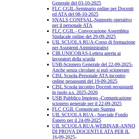
Generale del 03-10-2025
FLC CGIL-Seminario online per Docenti
ed ATA del 08-10-2025
SNALS CONFSAL-Supporto operativo
per il personale ATA
FLC CGIL - Convocazione Assemblea
Sindacale online del 29-09-2025
UIL SCUOLA RUA-Corso di formazione
per Assistenti Amministrativi
CIB.UNICOBAS-Lettera aperta ai
lavoratori della scuola
USB-Sciopero Generale del 22-09-2025-
Anche senza circolare si può scioperare
CISL Scuola-Personale ATA incontro
online neoassunti del 19-09-2025
CISL Scuola incontro Docenti neoassunti
in ruolo a.s. 2025-2026
USB Pubblico Impiego -Comunicazione
sciopero generale per il 22-09-2025
FLC CGIL Comunicato Stampa
UIL SCUOLA RUA - Speciale Fondo
Espero per il 24-09-2025
UIL SCUOLA RUA-WEBINAR-ANNO
DI PROVA DOCENTI E ATA PER IL
16-09-2025-