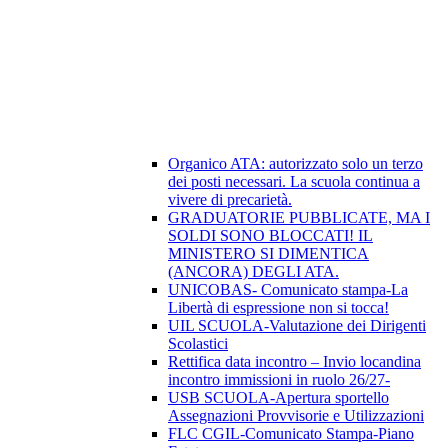
Organico ATA: autorizzato solo un terzo
dei posti necessari. La scuola continua a
vivere di precarietà.
GRADUATORIE PUBBLICATE, MA I
SOLDI SONO BLOCCATI! IL
MINISTERO SI DIMENTICA
(ANCORA) DEGLI ATA.
UNICOBAS- Comunicato stampa-La
Libertà di espressione non si tocca!
UIL SCUOLA-Valutazione dei Dirigenti
Scolastici
Rettifica data incontro – Invio locandina
incontro immissioni in ruolo 26/27-
USB SCUOLA-Apertura sportello
Assegnazioni Provvisorie e Utilizzazioni
FLC CGIL-Comunicato Stampa-Piano