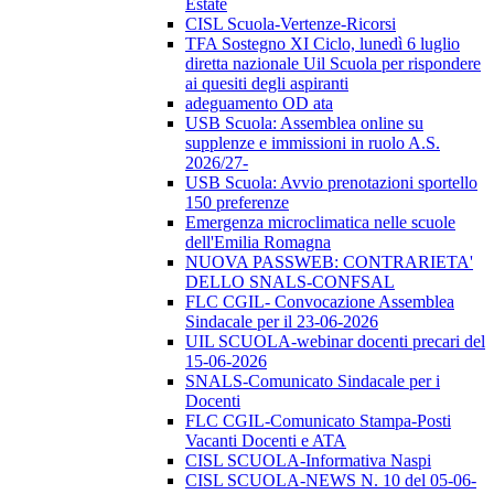
Estate
CISL Scuola-Vertenze-Ricorsi
TFA Sostegno XI Ciclo, lunedì 6 luglio
diretta nazionale Uil Scuola per rispondere
ai quesiti degli aspiranti
adeguamento OD ata
USB Scuola: Assemblea online su
supplenze e immissioni in ruolo A.S.
2026/27-
USB Scuola: Avvio prenotazioni sportello
150 preferenze
Emergenza microclimatica nelle scuole
dell'Emilia Romagna
NUOVA PASSWEB: CONTRARIETA'
DELLO SNALS-CONFSAL
FLC CGIL- Convocazione Assemblea
Sindacale per il 23-06-2026
UIL SCUOLA-webinar docenti precari del
15-06-2026
SNALS-Comunicato Sindacale per i
Docenti
FLC CGIL-Comunicato Stampa-Posti
Vacanti Docenti e ATA
CISL SCUOLA-Informativa Naspi
CISL SCUOLA-NEWS N. 10 del 05-06-