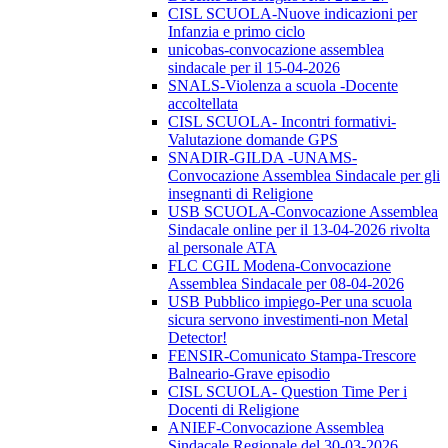
CISL SCUOLA-Nuove indicazioni per
Infanzia e primo ciclo
unicobas-convocazione assemblea
sindacale per il 15-04-2026
SNALS-Violenza a scuola -Docente
accoltellata
CISL SCUOLA- Incontri formativi-
Valutazione domande GPS
SNADIR-GILDA -UNAMS-
Convocazione Assemblea Sindacale per gli
insegnanti di Religione
USB SCUOLA-Convocazione Assemblea
Sindacale online per il 13-04-2026 rivolta
al personale ATA
FLC CGIL Modena-Convocazione
Assemblea Sindacale per 08-04-2026
USB Pubblico impiego-Per una scuola
sicura servono investimenti-non Metal
Detector!
FENSIR-Comunicato Stampa-Trescore
Balneario-Grave episodio
CISL SCUOLA- Question Time Per i
Docenti di Religione
ANIEF-Convocazione Assemblea
Sindacale Regionale del 30-03-2026