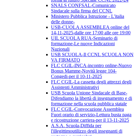
SNALS CONFSAL-Comunicato
Sindacale sulla firma del CCNL
Ministero Pubblica Istruzione - L'italia
delle donne-
USB-CUOLA ASSEMBLEA online del
14-11-2025-dalle ore 17:00 alle ore 19:00
UIL SCUOLA RUA-Seminario di
formazione-Le nuove Indicazioni
Nazionali
USB SCUOLA-Il CCNL SCUOLA NON
VA FIRMATO
FLC CGIL-INCA-incontro online-Nuovo
Bonus Mamme-Novità legge 104-
Congedi-per il 10-11-2025
FLC CGIL-La cassetta degli attrezzi degli
Assistenti Amministrativi
USB Scuola Unione Sindacale di Base-
Difendiamo la libertà di insegnamento e di
formazione nella scuola pubblica statale
FLC CGIL-Convocazione Assemblea
Fuori orario di servizio-Lettura busta paga
e ricostruzione carriera-per il 13-11-2025
A.S.A. Scuola-Diffida per
l'illegittimoutilizzo degli insegnanti di