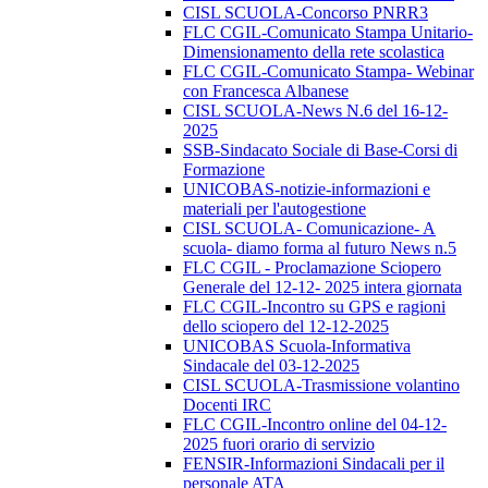
CISL SCUOLA-Concorso PNRR3
FLC CGIL-Comunicato Stampa Unitario-
Dimensionamento della rete scolastica
FLC CGIL-Comunicato Stampa- Webinar
con Francesca Albanese
CISL SCUOLA-News N.6 del 16-12-
2025
SSB-Sindacato Sociale di Base-Corsi di
Formazione
UNICOBAS-notizie-informazioni e
materiali per l'autogestione
CISL SCUOLA- Comunicazione- A
scuola- diamo forma al futuro News n.5
FLC CGIL - Proclamazione Sciopero
Generale del 12-12- 2025 intera giornata
FLC CGIL-Incontro su GPS e ragioni
dello sciopero del 12-12-2025
UNICOBAS Scuola-Informativa
Sindacale del 03-12-2025
CISL SCUOLA-Trasmissione volantino
Docenti IRC
FLC CGIL-Incontro online del 04-12-
2025 fuori orario di servizio
FENSIR-Informazioni Sindacali per il
personale ATA