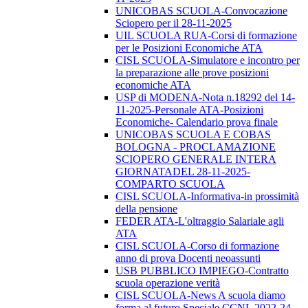
UNICOBAS SCUOLA-Convocazione
Sciopero per il 28-11-2025
UIL SCUOLA RUA-Corsi di formazione
per le Posizioni Economiche ATA
CISL SCUOLA-Simulatore e incontro per
la preparazione alle prove posizioni
economiche ATA
USP di MODENA-Nota n.18292 del 14-
11-2025-Personale ATA-Posizioni
Economiche- Calendario prova finale
UNICOBAS SCUOLA E COBAS
BOLOGNA - PROCLAMAZIONE
SCIOPERO GENERALE INTERA
GIORNATADEL 28-11-2025-
COMPARTO SCUOLA
CISL SCUOLA-Informativa-in prossimità
della pensione
FEDER ATA-L'oltraggio Salariale agli
ATA
CISL SCUOLA-Corso di formazione
anno di prova Docenti neoassunti
USB PUBBLICO IMPIEGO-Contratto
scuola operazione verità
CISL SCUOLA-News A scuola diamo
forma al futuro Speciale CCNL 2022-24