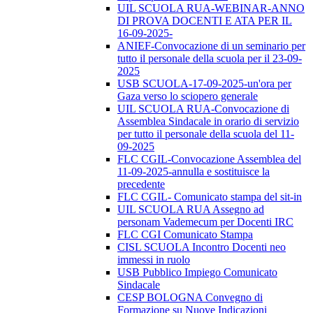
UIL SCUOLA RUA-WEBINAR-ANNO
DI PROVA DOCENTI E ATA PER IL
16-09-2025-
ANIEF-Convocazione di un seminario per
tutto il personale della scuola per il 23-09-
2025
USB SCUOLA-17-09-2025-un'ora per
Gaza verso lo sciopero generale
UIL SCUOLA RUA-Convocazione di
Assemblea Sindacale in orario di servizio
per tutto il personale della scuola del 11-
09-2025
FLC CGIL-Convocazione Assemblea del
11-09-2025-annulla e sostituisce la
precedente
FLC CGIL- Comunicato stampa del sit-in
UIL SCUOLA RUA Assegno ad
personam Vademecum per Docenti IRC
FLC CGI Comunicato Stampa
CISL SCUOLA Incontro Docenti neo
immessi in ruolo
USB Pubblico Impiego Comunicato
Sindacale
CESP BOLOGNA Convegno di
Formazione su Nuove Indicazioni