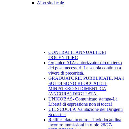
Albo sindacale
CONTRATTI ANNUALI DEI
DOCENTI IRC
Organico ATA: autorizzato solo un terzo
dei posti necessari. La scuola continua a
vivere di precarietà.
GRADUATORIE PUBBLICATE, MA I
SOLDI SONO BLOCCATI! IL
MINISTERO SI DIMENTICA
(ANCORA) DEGLI ATA.
UNICOBAS- Comunicato stampa-La
Libertà di espressione non si tocca!
UIL SCUOLA-Valutazione dei Dirigenti
Scolastici
Rettifica data incontro – Invio locandina
incontro immissioni in ruolo 26/27-