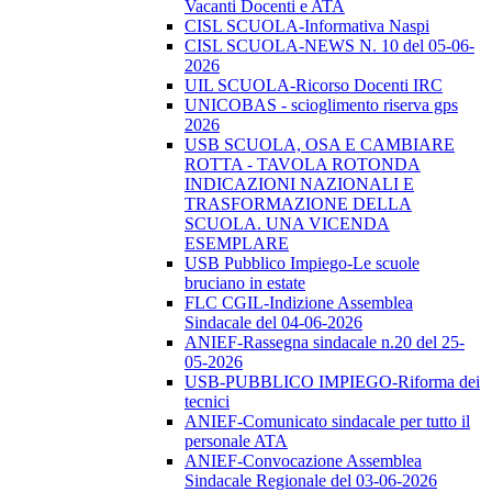
Vacanti Docenti e ATA
CISL SCUOLA-Informativa Naspi
CISL SCUOLA-NEWS N. 10 del 05-06-
2026
UIL SCUOLA-Ricorso Docenti IRC
UNICOBAS - scioglimento riserva gps
2026
USB SCUOLA, OSA E CAMBIARE
ROTTA - TAVOLA ROTONDA
INDICAZIONI NAZIONALI E
TRASFORMAZIONE DELLA
SCUOLA. UNA VICENDA
ESEMPLARE
USB Pubblico Impiego-Le scuole
bruciano in estate
FLC CGIL-Indizione Assemblea
Sindacale del 04-06-2026
ANIEF-Rassegna sindacale n.20 del 25-
05-2026
USB-PUBBLICO IMPIEGO-Riforma dei
tecnici
ANIEF-Comunicato sindacale per tutto il
personale ATA
ANIEF-Convocazione Assemblea
Sindacale Regionale del 03-06-2026