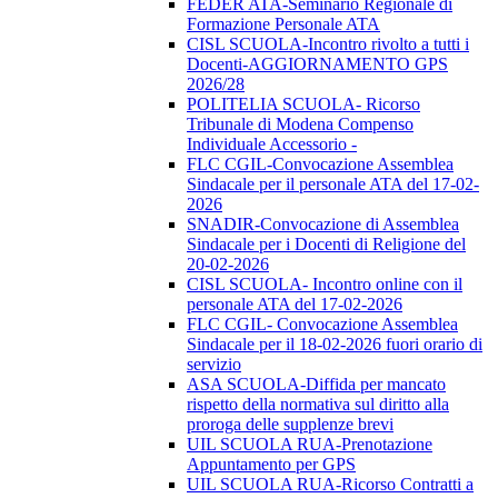
FEDER ATA-Seminario Regionale di
Formazione Personale ATA
CISL SCUOLA-Incontro rivolto a tutti i
Docenti-AGGIORNAMENTO GPS
2026/28
POLITELIA SCUOLA- Ricorso
Tribunale di Modena Compenso
Individuale Accessorio -
FLC CGIL-Convocazione Assemblea
Sindacale per il personale ATA del 17-02-
2026
SNADIR-Convocazione di Assemblea
Sindacale per i Docenti di Religione del
20-02-2026
CISL SCUOLA- Incontro online con il
personale ATA del 17-02-2026
FLC CGIL- Convocazione Assemblea
Sindacale per il 18-02-2026 fuori orario di
servizio
ASA SCUOLA-Diffida per mancato
rispetto della normativa sul diritto alla
proroga delle supplenze brevi
UIL SCUOLA RUA-Prenotazione
Appuntamento per GPS
UIL SCUOLA RUA-Ricorso Contratti a