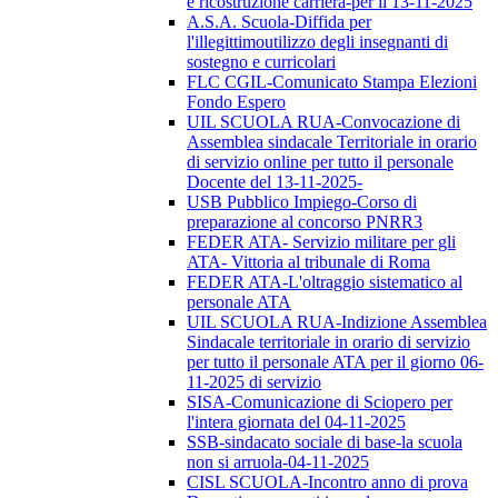
e ricostruzione carriera-per il 13-11-2025
A.S.A. Scuola-Diffida per
l'illegittimoutilizzo degli insegnanti di
sostegno e curricolari
FLC CGIL-Comunicato Stampa Elezioni
Fondo Espero
UIL SCUOLA RUA-Convocazione di
Assemblea sindacale Territoriale in orario
di servizio online per tutto il personale
Docente del 13-11-2025-
USB Pubblico Impiego-Corso di
preparazione al concorso PNRR3
FEDER ATA- Servizio militare per gli
ATA- Vittoria al tribunale di Roma
FEDER ATA-L'oltraggio sistematico al
personale ATA
UIL SCUOLA RUA-Indizione Assemblea
Sindacale territoriale in orario di servizio
per tutto il personale ATA per il giorno 06-
11-2025 di servizio
SISA-Comunicazione di Sciopero per
l'intera giornata del 04-11-2025
SSB-sindacato sociale di base-la scuola
non si arruola-04-11-2025
CISL SCUOLA-Incontro anno di prova