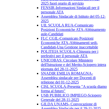
2025 fuori orario di servizio
FENSIR-Informazioni Sindacali per il
personale ATA
Assemblea Sindacale di Istituto del 05-12-
2025
UIL SCUOLA RUA-Comunicato
Posizioni Economiche ATA-Abbinamento
aule-Candidati
FLC CGIL-Comunicato Posizioni
Economiche ATA-Abbinamenti sedi-
Candidati-Una Gestione inaccettabile
POLITEIA SCUOLA-Chiusura per i
prefestivi per il personale ATA
UNICOBAS: Circolare Ministero
dell'Istruzione e del Merito-Sciopero intera
giornata del 28-11-2025
SNADIR EMILIA ROMAGNA-
Assemblea sindacale per Docenti di
religione del 01-12-2025
CISL SCUOLA-Presenta "A scuola diamo
forma al futuro"
USB PUBBLICO IMPIEGO-Sciopero
Generale del 28-11-2025
GILDA UNAMS- Convocazione di
Assemblea Sindacale per il 29-11-2025