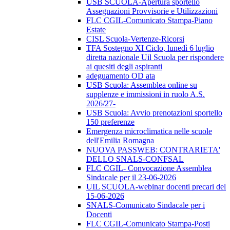
USB SCUOLA-Apertura sportello
Assegnazioni Provvisorie e Utilizzazioni
FLC CGIL-Comunicato Stampa-Piano
Estate
CISL Scuola-Vertenze-Ricorsi
TFA Sostegno XI Ciclo, lunedì 6 luglio
diretta nazionale Uil Scuola per rispondere
ai quesiti degli aspiranti
adeguamento OD ata
USB Scuola: Assemblea online su
supplenze e immissioni in ruolo A.S.
2026/27-
USB Scuola: Avvio prenotazioni sportello
150 preferenze
Emergenza microclimatica nelle scuole
dell'Emilia Romagna
NUOVA PASSWEB: CONTRARIETA'
DELLO SNALS-CONFSAL
FLC CGIL- Convocazione Assemblea
Sindacale per il 23-06-2026
UIL SCUOLA-webinar docenti precari del
15-06-2026
SNALS-Comunicato Sindacale per i
Docenti
FLC CGIL-Comunicato Stampa-Posti