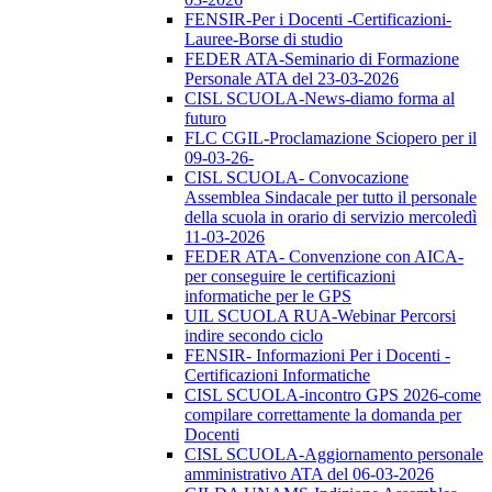
FENSIR-Per i Docenti -Certificazioni-
Lauree-Borse di studio
FEDER ATA-Seminario di Formazione
Personale ATA del 23-03-2026
CISL SCUOLA-News-diamo forma al
futuro
FLC CGIL-Proclamazione Sciopero per il
09-03-26-
CISL SCUOLA- Convocazione
Assemblea Sindacale per tutto il personale
della scuola in orario di servizio mercoledì
11-03-2026
FEDER ATA- Convenzione con AICA-
per conseguire le certificazioni
informatiche per le GPS
UIL SCUOLA RUA-Webinar Percorsi
indire secondo ciclo
FENSIR- Informazioni Per i Docenti -
Certificazioni Informatiche
CISL SCUOLA-incontro GPS 2026-come
compilare correttamente la domanda per
Docenti
CISL SCUOLA-Aggiornamento personale
amministrativo ATA del 06-03-2026