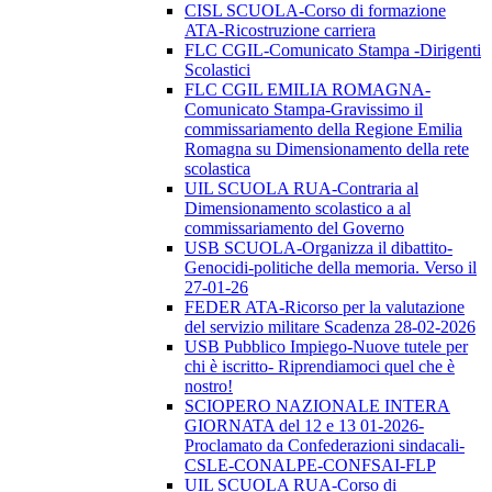
CISL SCUOLA-Corso di formazione
ATA-Ricostruzione carriera
FLC CGIL-Comunicato Stampa -Dirigenti
Scolastici
FLC CGIL EMILIA ROMAGNA-
Comunicato Stampa-Gravissimo il
commissariamento della Regione Emilia
Romagna su Dimensionamento della rete
scolastica
UIL SCUOLA RUA-Contraria al
Dimensionamento scolastico a al
commissariamento del Governo
USB SCUOLA-Organizza il dibattito-
Genocidi-politiche della memoria. Verso il
27-01-26
FEDER ATA-Ricorso per la valutazione
del servizio militare Scadenza 28-02-2026
USB Pubblico Impiego-Nuove tutele per
chi è iscritto- Riprendiamoci quel che è
nostro!
SCIOPERO NAZIONALE INTERA
GIORNATA del 12 e 13 01-2026-
Proclamato da Confederazioni sindacali-
CSLE-CONALPE-CONFSAI-FLP
UIL SCUOLA RUA-Corso di