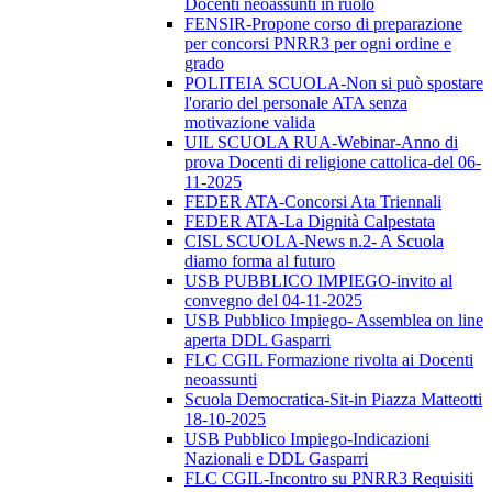
Docenti neoassunti in ruolo
FENSIR-Propone corso di preparazione
per concorsi PNRR3 per ogni ordine e
grado
POLITEIA SCUOLA-Non si può spostare
l'orario del personale ATA senza
motivazione valida
UIL SCUOLA RUA-Webinar-Anno di
prova Docenti di religione cattolica-del 06-
11-2025
FEDER ATA-Concorsi Ata Triennali
FEDER ATA-La Dignità Calpestata
CISL SCUOLA-News n.2- A Scuola
diamo forma al futuro
USB PUBBLICO IMPIEGO-invito al
convegno del 04-11-2025
USB Pubblico Impiego- Assemblea on line
aperta DDL Gasparri
FLC CGIL Formazione rivolta ai Docenti
neoassunti
Scuola Democratica-Sit-in Piazza Matteotti
18-10-2025
USB Pubblico Impiego-Indicazioni
Nazionali e DDL Gasparri
FLC CGIL-Incontro su PNRR3 Requisiti