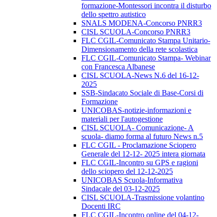
formazione-Montessori incontra il disturbo
dello spettro autistico
SNALS MODENA-Concorso PNRR3
CISL SCUOLA-Concorso PNRR3
FLC CGIL-Comunicato Stampa Unitario-
Dimensionamento della rete scolastica
FLC CGIL-Comunicato Stampa- Webinar
con Francesca Albanese
CISL SCUOLA-News N.6 del 16-12-
2025
SSB-Sindacato Sociale di Base-Corsi di
Formazione
UNICOBAS-notizie-informazioni e
materiali per l'autogestione
CISL SCUOLA- Comunicazione- A
scuola- diamo forma al futuro News n.5
FLC CGIL - Proclamazione Sciopero
Generale del 12-12- 2025 intera giornata
FLC CGIL-Incontro su GPS e ragioni
dello sciopero del 12-12-2025
UNICOBAS Scuola-Informativa
Sindacale del 03-12-2025
CISL SCUOLA-Trasmissione volantino
Docenti IRC
FLC CGIL-Incontro online del 04-12-