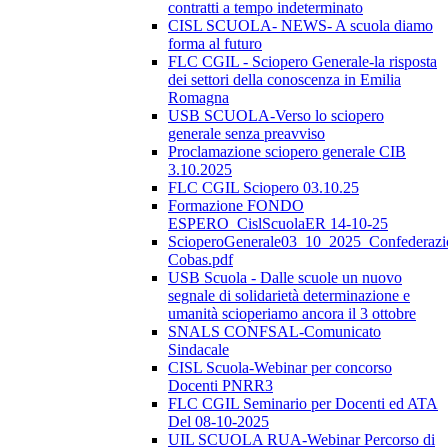
contratti a tempo indeterminato
CISL SCUOLA- NEWS- A scuola diamo
forma al futuro
FLC CGIL - Sciopero Generale-la risposta
dei settori della conoscenza in Emilia
Romagna
USB SCUOLA-Verso lo sciopero
generale senza preavviso
Proclamazione sciopero generale CIB
3.10.2025
FLC CGIL Sciopero 03.10.25
Formazione FONDO
ESPERO_CislScuolaER 14-10-25
ScioperoGenerale03_10_2025_Confederazi
Cobas.pdf
USB Scuola - Dalle scuole un nuovo
segnale di solidarietà determinazione e
umanità scioperiamo ancora il 3 ottobre
SNALS CONFSAL-Comunicato
Sindacale
CISL Scuola-Webinar per concorso
Docenti PNRR3
FLC CGIL Seminario per Docenti ed ATA
Del 08-10-2025
UIL SCUOLA RUA-Webinar Percorso di