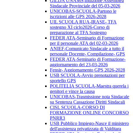
GILDA UNAMS-Indizione Assemblea
Sindacale Provinciale del 05-03-2026
UNICOBAS-SCUOLA-Partono le
iscrizioni alle GPS 2026-2028
UIL SCUOLA RUA-IRASE- TFA
sostegno XI ciclo2026-Corso di
preparazione al TFA Sostegno
FEDER ATA-Seminario di Formazione
per il personale ATA del 02-03-2026
ANIEF-Comunicato Sindacale a tutto il
personale Docente- Compilazione- GPS
FEDER ATA-Seminario di Formazione-
aggiornamento del 23-03-2026
Fensir- Aggiornamento GPS 2026-2028
USB SCUOLA-Avvio prenotazioni per
sportello GPS
POLITELIA SCUOLA-Maestra querela i
genitori e vince la causa
UNICOBAS-Trasmissione nota Sindacale
su Sentenza Cassazione Diritti Sindacali
CISL SCUOLA-CORSO DI
FORMAZIONE ONLINE CONCORSO
PNRR3
USB Pubblico Impiego-Nasce il ministero
dell'assistenza privatizzata di Valditara