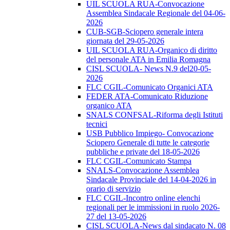
UIL SCUOLA RUA-Convocazione
Assemblea Sindacale Regionale del 04-06-
2026
CUB-SGB-Sciopero generale intera
giornata del 29-05-2026
UIL SCUOLA RUA-Organico di diritto
del personale ATA in Emilia Romagna
CISL SCUOLA- News N.9 del20-05-
2026
FLC CGIL-Comunicato Organici ATA
FEDER ATA-Comunicato Riduzione
organico ATA
SNALS CONFSAL-Riforma degli Istituti
tecnici
USB Pubblico Impiego- Convocazione
Sciopero Generale di tutte le categorie
pubbliche e private del 18-05-2026
FLC CGIL-Comunicato Stampa
SNALS-Convocazione Assemblea
Sindacale Provinciale del 14-04-2026 in
orario di servizio
FLC CGIL-Incontro online elenchi
regionali per le immissioni in ruolo 2026-
27 del 13-05-2026
CISL SCUOLA-News dal sindacato N. 08