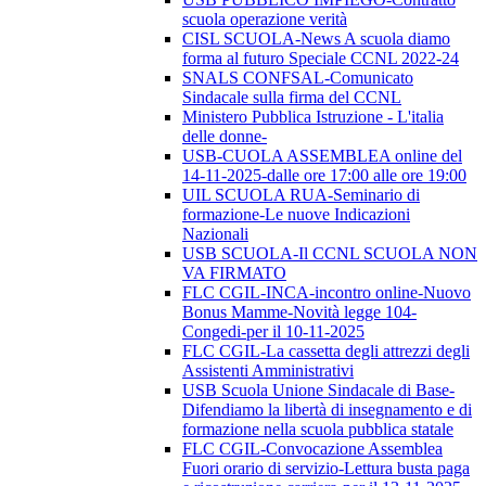
scuola operazione verità
CISL SCUOLA-News A scuola diamo
forma al futuro Speciale CCNL 2022-24
SNALS CONFSAL-Comunicato
Sindacale sulla firma del CCNL
Ministero Pubblica Istruzione - L'italia
delle donne-
USB-CUOLA ASSEMBLEA online del
14-11-2025-dalle ore 17:00 alle ore 19:00
UIL SCUOLA RUA-Seminario di
formazione-Le nuove Indicazioni
Nazionali
USB SCUOLA-Il CCNL SCUOLA NON
VA FIRMATO
FLC CGIL-INCA-incontro online-Nuovo
Bonus Mamme-Novità legge 104-
Congedi-per il 10-11-2025
FLC CGIL-La cassetta degli attrezzi degli
Assistenti Amministrativi
USB Scuola Unione Sindacale di Base-
Difendiamo la libertà di insegnamento e di
formazione nella scuola pubblica statale
FLC CGIL-Convocazione Assemblea
Fuori orario di servizio-Lettura busta paga