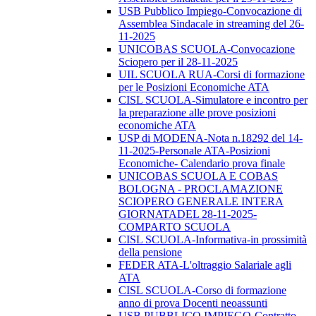
USB Pubblico Impiego-Convocazione di
Assemblea Sindacale in streaming del 26-
11-2025
UNICOBAS SCUOLA-Convocazione
Sciopero per il 28-11-2025
UIL SCUOLA RUA-Corsi di formazione
per le Posizioni Economiche ATA
CISL SCUOLA-Simulatore e incontro per
la preparazione alle prove posizioni
economiche ATA
USP di MODENA-Nota n.18292 del 14-
11-2025-Personale ATA-Posizioni
Economiche- Calendario prova finale
UNICOBAS SCUOLA E COBAS
BOLOGNA - PROCLAMAZIONE
SCIOPERO GENERALE INTERA
GIORNATADEL 28-11-2025-
COMPARTO SCUOLA
CISL SCUOLA-Informativa-in prossimità
della pensione
FEDER ATA-L'oltraggio Salariale agli
ATA
CISL SCUOLA-Corso di formazione
anno di prova Docenti neoassunti
USB PUBBLICO IMPIEGO-Contratto