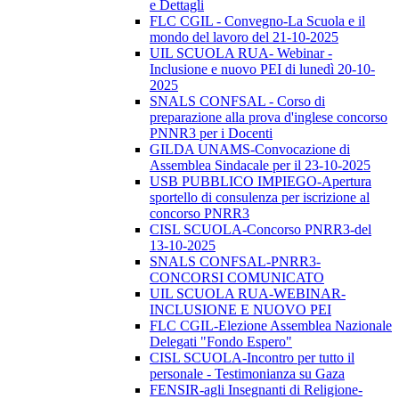
e Dettagli
FLC CGIL - Convegno-La Scuola e il
mondo del lavoro del 21-10-2025
UIL SCUOLA RUA- Webinar -
Inclusione e nuovo PEI di lunedì 20-10-
2025
SNALS CONFSAL - Corso di
preparazione alla prova d'inglese concorso
PNNR3 per i Docenti
GILDA UNAMS-Convocazione di
Assemblea Sindacale per il 23-10-2025
USB PUBBLICO IMPIEGO-Apertura
sportello di consulenza per iscrizione al
concorso PNRR3
CISL SCUOLA-Concorso PNRR3-del
13-10-2025
SNALS CONFSAL-PNRR3-
CONCORSI COMUNICATO
UIL SCUOLA RUA-WEBINAR-
INCLUSIONE E NUOVO PEI
FLC CGIL-Elezione Assemblea Nazionale
Delegati "Fondo Espero"
CISL SCUOLA-Incontro per tutto il
personale - Testimonianza su Gaza
FENSIR-agli Insegnanti di Religione-