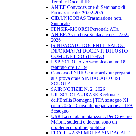
Termine Docenti IRC
ANIEF-Convocazione di Seminario di
Formazione del 26-02-2026
CIB.UNICOBAS-Trasmissione nota
Sindacale
FENSIR-RICORSI Personale ATA
ANIEF-Assemblea Sindacale del 12-02-
2026
[SINDACATO DOCENTI - SADOC
INFORMA] AI DOCENTI DI POSTO
COMUNE E SOSTEGNO
USB SCUOLA - Assemblea online 18
febbraio ore 17-19
Concorso PNRR3 come arrivare preparati
alla prova orale SINDACATO CISL
SCUOLA
SAIR NOTIZIE N. 2- 2026
UIL SCUOLA - IRASE Regionale
dell’Emilia Romagna | TFA sostegno XI
ciclo 2026 – Corso di preparazione al TFA
Sostegno
USB La scuola militarizzata. Per Governo
Meloni, studenti e docenti sono un
problema di ordine pubblico
FLCGIL - ASSEMBLEA SINDACALE