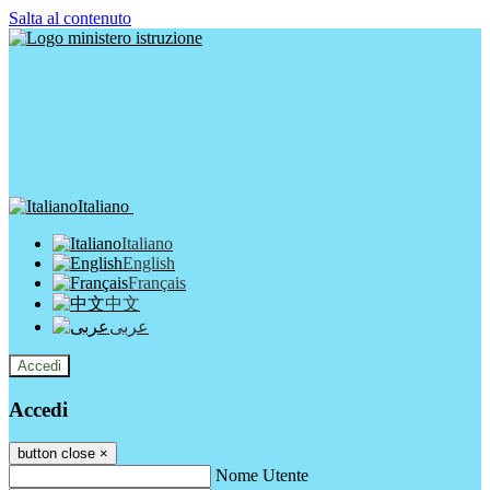
Salta al contenuto
Italiano
Italiano
English
Français
中文
عربى
Accedi
Accedi
button close
×
Nome Utente