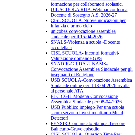
formazione per collaboratori scolastici
UIL SCUOLA RUA-Webinar conferma
Docente di Sostegno A.S. 2026-27
CISL SCUOLA-Nuove indicazioni per
Infanzia e primo ciclo
unicobas-convocazione assemblea
sindacale per il 15-04-2026
SNALS-Violenza a scuola -Docente
accoltellata
CISL SCUOLA- Incontri formativi-
Valutazione domande GPS
SNADIR-GILDA -UNAMS-
Convocazione Assemblea Sindacale per gli
insegnanti di Religione
USB SCUOLA-Convocazione Assemblea
Sindacale online per il 13-04-2026 rivolta
al personale ATA
FLC CGIL Modena-Convocazione
Assemblea Sindacale per 08-04-2026
USB Pubblico impiego-Per una scuola
sicura servono investimenti-non Metal
Detector!
FENSIR-Comunicato Stampa-Trescore
Balneario-Grave episodio
CISL SCUOLA- Question Time Per i