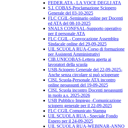
FEDER.ATA - LA VOCE DEGLI ATA
S.I. COBAS-Proclamazione Sciopero
Generale del 03-10-2025
FLC CGIL-Seminario online per Docenti
ed ATA del 08-10-2025
SNALS CONFSAL-Supporto operativo
per il personale ATA
FLC CGIL - Convocazione Assemblea
Sindacale online del 29-09-2025
UIL SCUOLA RUA-Corso di formazione
per Assistenti Amministrativi
CIB.UNICOBAS-Lettera aperta ai
lavoratori della scuola
USB-Sciopero Generale del 22-09-2025-
Anche senza circolare si può scioperare
CISL Scuola-Personale ATA incontro
online neoassunti del 19-09-2025
CISL Scuola incontro Docenti neoassunti
in ruolo a.s. 2025-2026
USB Pubblico Impiego -Comunicazione
sciopero generale per il 22-09-2025
FLC CGIL Comunicato Stampa
UIL SCUOLA RUA - Speciale Fondo
Espero per il 24-09-2025
UIL SCUOLA RUA-WEBINAR-ANNO