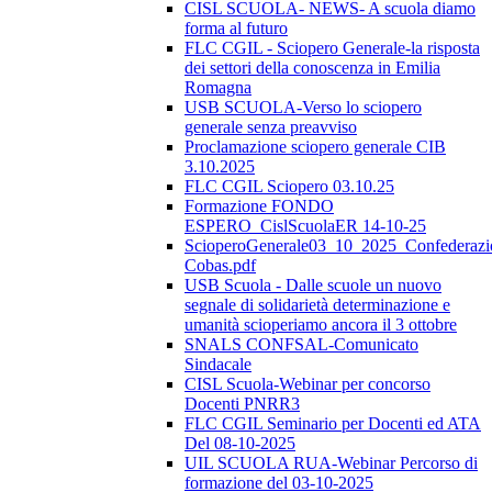
CISL SCUOLA- NEWS- A scuola diamo
forma al futuro
FLC CGIL - Sciopero Generale-la risposta
dei settori della conoscenza in Emilia
Romagna
USB SCUOLA-Verso lo sciopero
generale senza preavviso
Proclamazione sciopero generale CIB
3.10.2025
FLC CGIL Sciopero 03.10.25
Formazione FONDO
ESPERO_CislScuolaER 14-10-25
ScioperoGenerale03_10_2025_Confederazi
Cobas.pdf
USB Scuola - Dalle scuole un nuovo
segnale di solidarietà determinazione e
umanità scioperiamo ancora il 3 ottobre
SNALS CONFSAL-Comunicato
Sindacale
CISL Scuola-Webinar per concorso
Docenti PNRR3
FLC CGIL Seminario per Docenti ed ATA
Del 08-10-2025
UIL SCUOLA RUA-Webinar Percorso di
formazione del 03-10-2025