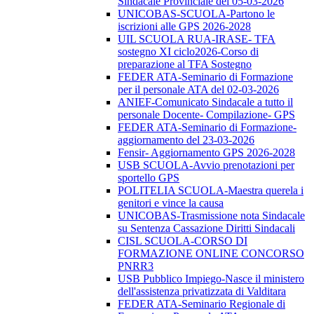
Sindacale Provinciale del 05-03-2026
UNICOBAS-SCUOLA-Partono le
iscrizioni alle GPS 2026-2028
UIL SCUOLA RUA-IRASE- TFA
sostegno XI ciclo2026-Corso di
preparazione al TFA Sostegno
FEDER ATA-Seminario di Formazione
per il personale ATA del 02-03-2026
ANIEF-Comunicato Sindacale a tutto il
personale Docente- Compilazione- GPS
FEDER ATA-Seminario di Formazione-
aggiornamento del 23-03-2026
Fensir- Aggiornamento GPS 2026-2028
USB SCUOLA-Avvio prenotazioni per
sportello GPS
POLITELIA SCUOLA-Maestra querela i
genitori e vince la causa
UNICOBAS-Trasmissione nota Sindacale
su Sentenza Cassazione Diritti Sindacali
CISL SCUOLA-CORSO DI
FORMAZIONE ONLINE CONCORSO
PNRR3
USB Pubblico Impiego-Nasce il ministero
dell'assistenza privatizzata di Valditara
FEDER ATA-Seminario Regionale di