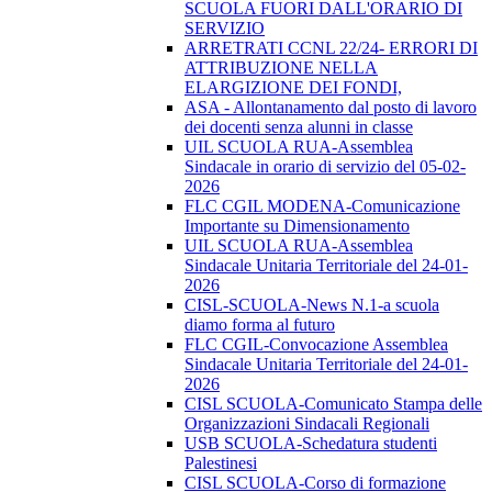
SCUOLA FUORI DALL'ORARIO DI
SERVIZIO
ARRETRATI CCNL 22/24- ERRORI DI
ATTRIBUZIONE NELLA
ELARGIZIONE DEI FONDI,
ASA - Allontanamento dal posto di lavoro
dei docenti senza alunni in classe
UIL SCUOLA RUA-Assemblea
Sindacale in orario di servizio del 05-02-
2026
FLC CGIL MODENA-Comunicazione
Importante su Dimensionamento
UIL SCUOLA RUA-Assemblea
Sindacale Unitaria Territoriale del 24-01-
2026
CISL-SCUOLA-News N.1-a scuola
diamo forma al futuro
FLC CGIL-Convocazione Assemblea
Sindacale Unitaria Territoriale del 24-01-
2026
CISL SCUOLA-Comunicato Stampa delle
Organizzazioni Sindacali Regionali
USB SCUOLA-Schedatura studenti
Palestinesi
CISL SCUOLA-Corso di formazione