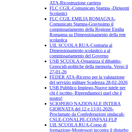
ATA-Ricostruzione carriera
FLC CGIL-Comunicato Stampa -Dirigenti
Scolastici
FLC CGIL EMILIA ROMAGNA-
Comunicato Stampa-Gravissimo il
commissariamento della Regione Emilia
Romagna su Dimensionamento della rete
scolastica
UIL SCUOLA RUA-Contraria al
Dimensionamento scolastico a al
commissariamento del Governo
USB SCUOLA-Organizza il dibattito-
Genocidi-politiche della memoria. Verso il
27-01-26
FEDER ATA-Ricorso per la valutazione
del servizio militare Scadenza 28-02-2026
USB Pubblico Impiego-Nuove tutele per
chi è iscritto- Riprendiamoci quel che è
nostro!
SCIOPERO NAZIONALE INTERA
GIORNATA del 12 e 13 01-2026-
Proclamato da Confederazioni sindacali-
CSLE-CONALPE-CONFSAI-FLP
UIL SCUOLA RUA-Corso di
formazione-Montessori incontra il disturbo