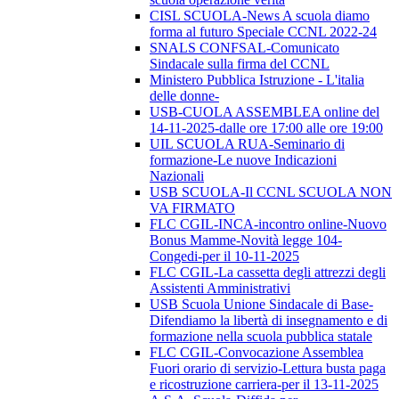
CISL SCUOLA-News A scuola diamo
forma al futuro Speciale CCNL 2022-24
SNALS CONFSAL-Comunicato
Sindacale sulla firma del CCNL
Ministero Pubblica Istruzione - L'italia
delle donne-
USB-CUOLA ASSEMBLEA online del
14-11-2025-dalle ore 17:00 alle ore 19:00
UIL SCUOLA RUA-Seminario di
formazione-Le nuove Indicazioni
Nazionali
USB SCUOLA-Il CCNL SCUOLA NON
VA FIRMATO
FLC CGIL-INCA-incontro online-Nuovo
Bonus Mamme-Novità legge 104-
Congedi-per il 10-11-2025
FLC CGIL-La cassetta degli attrezzi degli
Assistenti Amministrativi
USB Scuola Unione Sindacale di Base-
Difendiamo la libertà di insegnamento e di
formazione nella scuola pubblica statale
FLC CGIL-Convocazione Assemblea
Fuori orario di servizio-Lettura busta paga
e ricostruzione carriera-per il 13-11-2025