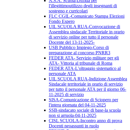
A.S.A. Scuola-Diffida per
l'illegittimoutilizzo degli insegnanti di
sostegno e curricolari
FLC CGIL-Comunicato Stampa Elezioni
Fondo Espero
UIL SCUOLA RUA-Convocazione di
Assemblea sindacale Territoriale in orario
di servizio online per tutto il personale
Docente del 13-11-2025-
USB Pubblico Impiego-Corso di
preparazione al concorso PNRR3
FEDER ATA- Servizio militare per gli
ATA- Vittoria al tribunale di Roma
FEDER ATA-L'oltraggio sistematico al
personale ATA
UIL SCUOLA RUA-Indizione Assemblea
Sindacale territoriale in orario di servizio
per tutto il personale ATA per il giorno 06-
11-2025 di servizio
SISA-Comunicazione di Sciopero per
l'intera giornata del 04-11-2025
SSB-sindacato sociale di base-la scuola
non si arruola-04-11-2025
CISL SCUOLA-Incontro anno di prova
Docenti neoassunti in ruolo