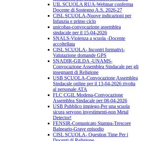
UIL SCUOLA RUA-Webinar conferma
Docente di Sostegno A.S. 2026-27
CISL SCUOLA-Nuove indicazioni per
Infanzia e primo ciclo
unicobas-convocazione assemblea
sindacale per il 15-04-2026
SNALS-Violenza a scuola -Docente
accoltellata
CISL SCUOLA- Incontri formativi-
Valutazione domande GPS
SNADIR-GILDA -UNAMS-
Convocazione Assemblea Sindacale per gli
insegnanti di Religione
USB SCUOLA-Convocazione Assemblea
Sindacale online per il 13-04-2026 rivolta
al personale ATA
FLC CGIL Modena-Convocazione
Assemblea Sindacale per 08-04-2026
USB Pubblico impiego-Per una scuola
sicura servono investimenti-non Metal
Detector!
FENSIR-Comunicato Stampa-Trescore
Balneario-Grave episodio
CISL SCUOLA- Question Time Per i
Docenti di Religione