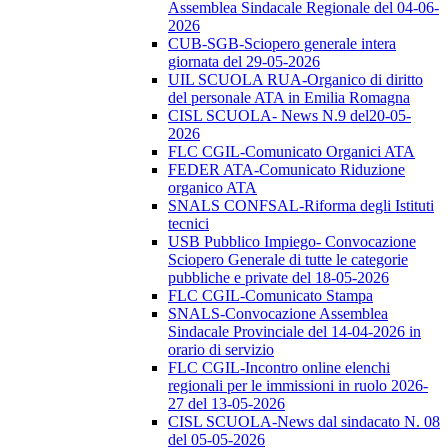
Assemblea Sindacale Regionale del 04-06-
2026
CUB-SGB-Sciopero generale intera
giornata del 29-05-2026
UIL SCUOLA RUA-Organico di diritto
del personale ATA in Emilia Romagna
CISL SCUOLA- News N.9 del20-05-
2026
FLC CGIL-Comunicato Organici ATA
FEDER ATA-Comunicato Riduzione
organico ATA
SNALS CONFSAL-Riforma degli Istituti
tecnici
USB Pubblico Impiego- Convocazione
Sciopero Generale di tutte le categorie
pubbliche e private del 18-05-2026
FLC CGIL-Comunicato Stampa
SNALS-Convocazione Assemblea
Sindacale Provinciale del 14-04-2026 in
orario di servizio
FLC CGIL-Incontro online elenchi
regionali per le immissioni in ruolo 2026-
27 del 13-05-2026
CISL SCUOLA-News dal sindacato N. 08
del 05-05-2026