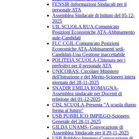
FENSIR-Informazioni Sindacali per il
personale ATA
Assemblea Sindacale di Istituto del 05-12-
2025
UIL SCUOLA RUA-Comunicato
Posizioni Economiche ATA-Abbinamento
aule-Candidati
FLC CGIL-Comunicato Posizioni
Economiche ATA-Abbinamenti sedi-
Candidati-Una Gestione inaccettabile
POLITEIA SCUOLA-Chiusura per i
prefestivi per il personale ATA
UNICOBAS: Circolare Ministero
dell'Istruzione e del Merito-Sciopero intera
giornata del 28-11-2025
SNADIR EMILIA ROMAGNA-
Assemblea sindacale per Docenti di
religione del 01-12-2025
CISL SCUOLA-Presenta "A scuola diamo
forma al futuro"
USB PUBBLICO IMPIEGO-Sciopero
Generale del 28-11-2025
GILDA UNAMS- Convocazione di
Assemblea Sindacale per il 29-11-2025
USB Pubblico Impiego-Convocazione di