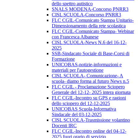
dello spettro autistico
SNALS MODENA-Concorso PNRR3
CISL SCUOLA-Concorso PNRR3
FLC CGIL-Comunicato Stampa Unitario-
Dimensionamento della rete scolastica
FLC CGIL-Comunicato Stampa- Webinar
con Francesca Albanese
CISL SCUOLA-News N.6 del 16-12-
2025
SSB-Sindacato Sociale di Base-Corsi di
Formazione
UNICOBAS-notizie-informazioni e
materiali per l'autogestione
CISL SCUOLA- Comunicazione- A
scuola- diamo forma al futuro News n.5
FLC CGIL - Proclamazione Sciopero
Generale del 12-12- 2025 intera giornata
FLC CGIL-Incontro su GPS e ragioni
dello sciopero del 12-12-2025
UNICOBAS Scuola-Informativa
Sindacale del 03-12-2025
CISL SCUOLA-Trasmissione volantino
Docenti IRC
FLC CGIL-Incontro online del 04-12-
2025 fuori orario di servizio