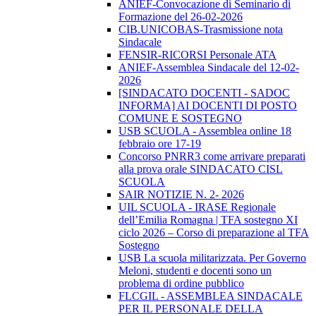
ANIEF-Convocazione di Seminario di
Formazione del 26-02-2026
CIB.UNICOBAS-Trasmissione nota
Sindacale
FENSIR-RICORSI Personale ATA
ANIEF-Assemblea Sindacale del 12-02-
2026
[SINDACATO DOCENTI - SADOC
INFORMA] AI DOCENTI DI POSTO
COMUNE E SOSTEGNO
USB SCUOLA - Assemblea online 18
febbraio ore 17-19
Concorso PNRR3 come arrivare preparati
alla prova orale SINDACATO CISL
SCUOLA
SAIR NOTIZIE N. 2- 2026
UIL SCUOLA - IRASE Regionale
dell’Emilia Romagna | TFA sostegno XI
ciclo 2026 – Corso di preparazione al TFA
Sostegno
USB La scuola militarizzata. Per Governo
Meloni, studenti e docenti sono un
problema di ordine pubblico
FLCGIL - ASSEMBLEA SINDACALE
PER IL PERSONALE DELLA