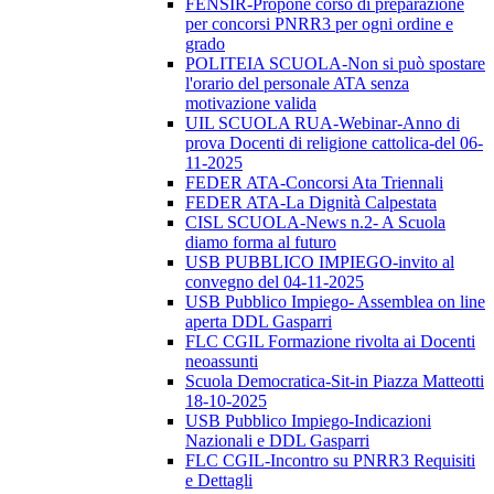
FENSIR-Propone corso di preparazione
per concorsi PNRR3 per ogni ordine e
grado
POLITEIA SCUOLA-Non si può spostare
l'orario del personale ATA senza
motivazione valida
UIL SCUOLA RUA-Webinar-Anno di
prova Docenti di religione cattolica-del 06-
11-2025
FEDER ATA-Concorsi Ata Triennali
FEDER ATA-La Dignità Calpestata
CISL SCUOLA-News n.2- A Scuola
diamo forma al futuro
USB PUBBLICO IMPIEGO-invito al
convegno del 04-11-2025
USB Pubblico Impiego- Assemblea on line
aperta DDL Gasparri
FLC CGIL Formazione rivolta ai Docenti
neoassunti
Scuola Democratica-Sit-in Piazza Matteotti
18-10-2025
USB Pubblico Impiego-Indicazioni
Nazionali e DDL Gasparri
FLC CGIL-Incontro su PNRR3 Requisiti
e Dettagli