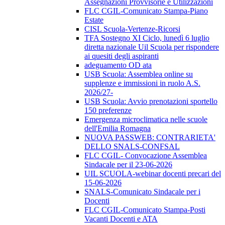
Assegnazioni Provvisorie e Utilizzazioni
FLC CGIL-Comunicato Stampa-Piano
Estate
CISL Scuola-Vertenze-Ricorsi
TFA Sostegno XI Ciclo, lunedì 6 luglio
diretta nazionale Uil Scuola per rispondere
ai quesiti degli aspiranti
adeguamento OD ata
USB Scuola: Assemblea online su
supplenze e immissioni in ruolo A.S.
2026/27-
USB Scuola: Avvio prenotazioni sportello
150 preferenze
Emergenza microclimatica nelle scuole
dell'Emilia Romagna
NUOVA PASSWEB: CONTRARIETA'
DELLO SNALS-CONFSAL
FLC CGIL- Convocazione Assemblea
Sindacale per il 23-06-2026
UIL SCUOLA-webinar docenti precari del
15-06-2026
SNALS-Comunicato Sindacale per i
Docenti
FLC CGIL-Comunicato Stampa-Posti
Vacanti Docenti e ATA