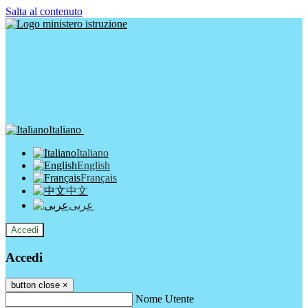
Salta al contenuto
Italiano
Italiano
English
Français
中文
عربى
Accedi
Accedi
button close
×
Nome Utente