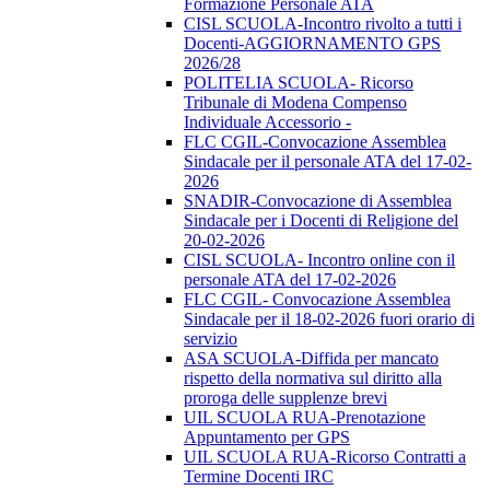
Formazione Personale ATA
CISL SCUOLA-Incontro rivolto a tutti i
Docenti-AGGIORNAMENTO GPS
2026/28
POLITELIA SCUOLA- Ricorso
Tribunale di Modena Compenso
Individuale Accessorio -
FLC CGIL-Convocazione Assemblea
Sindacale per il personale ATA del 17-02-
2026
SNADIR-Convocazione di Assemblea
Sindacale per i Docenti di Religione del
20-02-2026
CISL SCUOLA- Incontro online con il
personale ATA del 17-02-2026
FLC CGIL- Convocazione Assemblea
Sindacale per il 18-02-2026 fuori orario di
servizio
ASA SCUOLA-Diffida per mancato
rispetto della normativa sul diritto alla
proroga delle supplenze brevi
UIL SCUOLA RUA-Prenotazione
Appuntamento per GPS
UIL SCUOLA RUA-Ricorso Contratti a
Termine Docenti IRC