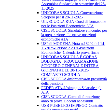
Assemblea Sindacale in streaming del 26-
11-2025
UNICOBAS SCUOLA-Convocazione
Sciopero per il 28-11-2025
UIL SCUOLA RUA-Corsi di formazione
per le Posizioni Economiche ATA
CISL SCUOLA-Simulatore e incontro per
la preparazione alle prove posizioni
economiche ATA
USP di MODENA-Nota n.18292 del 14-
11-2025-Personale ATA-Posizioni
Economiche- Calendario prova finale
UNICOBAS SCUOLA E COBAS
BOLOGNA - PROCLAMAZIONE
SCIOPERO GENERALE INTERA
GIORNATADEL 28-11-2025-
COMPARTO SCUOLA
CISL SCUOLA-Informativa-in prossimità
della pensione
FEDER ATA-L'oltraggio Salariale agli
ATA
CISL SCUOLA-Corso di formazione
anno di prova Docenti neoassunti
USB PUBBLICO IMPIEGO-Contratto
scuola operazione verità