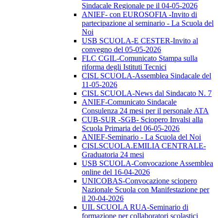
Sindacale Regionale pe il 04-05-2026
ANIEF- con EUROSOFIA -Invito di
partecipazione al seminario - La Scuola del
Noi
USB SCUOLA-E CESTER-Invito al
convegno del 05-05-2026
FLC CGIL-Comunicato Stampa sulla
riforma degli Istituti Tecnici
CISL SCUOLA-Assemblea Sindacale del
11-05-2026
CISL SCUOLA-News dal Sindacato N. 7
ANIEF-Comunicato Sindacale
Consulenza 24 mesi per il personale ATA
CUB-SUR -SGB- Sciopero Invalsi alla
Scuola Primaria del 06-05-2026
ANIEF-Seminario - La Scuola del Noi
CISLSCUOLA.EMILIA CENTRALE-
Graduatoria 24 mesi
USB SCUOLA-Convocazione Assemblea
online del 16-04-2026
UNICOBAS-Convocazione sciopero
Nazionale Scuola con Manifestazione per
il 20-04-2026
UIL SCUOLA RUA-Seminario di
formazione per collaboratori scolastici