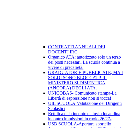
CONTRATTI ANNUALI DEI
DOCENTI IRC
Organico ATA: autorizzato solo un terzo
dei posti necessari. La scuola continua a
vivere di precarietà.
GRADUATORIE PUBBLICATE, MA I
SOLDI SONO BLOCCATI! IL
MINISTERO SI DIMENTICA
(ANCORA) DEGLI ATA.
UNICOBAS- Comunicato stampa-La
Libertà di espressione non si tocca!
UIL SCUOLA-Valutazione dei Dirigenti
Scolastici
Rettifica data incontro – Invio locandina
incontro immissioni in ruolo 26/27-
USB SCUOLA-Apertura sportello