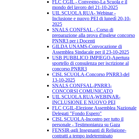
FLC CGIL - Convegno-La Scuola e il
mondo del lavoro del 21-10-2025
UIL SCUOLA RUA- Webinar -
Inclusione e nuovo PEI di lunedì 20-10-
2025
SNALS CONFSAL - Corso di
preparazione alla prova d'inglese concorso
PNNR3 per i Docenti
GILDA UNAMS-Convocazione di
Assemblea Sindacale per il 23-10-2025
USB PUBBLICO IMPIEGO-Apertura
sportello di consulenza per iscrizione al
concorso PNRR3
CISL SCUOLA-Concorso PNRR3-del
13-10-2025
SNALS CONFSAL-PNRR3-
CONCORSI COMUNICATO
UIL SCUOLA RUA-WEBINAR-
INCLUSIONE E NUOVO PEI
FLC CGIL-Elezione Assemblea Nazionale
Delegati "Fondo Espero"
CISL SCUOLA-Incontro per tutto il
personale - Testimonianza su Gaza
FENSIR-agli Insegnanti di Religione-
contratti a tempo indeterminato