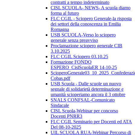
contratti a tempo indeterminato
CISL SCUOLA- NEWS- A scuola diamo
forma al futuro
FLC CGIL - Sciopero Generale-la risposta
dei settori della conoscenza in Emilia
Romagna
USB SCUOLA-Verso lo sciopero
generale senza preavviso
Proclamazione sciopero generale CIB
3.10.2025
FLC CGIL Sciopero 03.10.25
Formazione FONDO
ESPERO_CislScuolaER 14-10-25
ScioperoGenerale03_10_2025_Confederazi
Cobas.pdf
USB Scuola - Dalle scuole un nuovo
segnale di solidarietà determinazione e
umanità scioperiamo ancora il 3 ottobre
SNALS CONFSAL-Comunicato
Sindacale
CISL Scuola-Webinar per concorso
Docenti PNRR3
FLC CGIL Seminario per Docenti ed ATA
Del 08-10-2025
UIL SCUOLA RUA-Webinar Percorso di