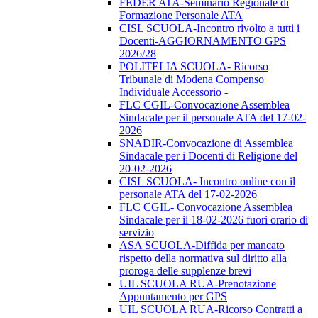
FEDER ATA-Seminario Regionale di
Formazione Personale ATA
CISL SCUOLA-Incontro rivolto a tutti i
Docenti-AGGIORNAMENTO GPS
2026/28
POLITELIA SCUOLA- Ricorso
Tribunale di Modena Compenso
Individuale Accessorio -
FLC CGIL-Convocazione Assemblea
Sindacale per il personale ATA del 17-02-
2026
SNADIR-Convocazione di Assemblea
Sindacale per i Docenti di Religione del
20-02-2026
CISL SCUOLA- Incontro online con il
personale ATA del 17-02-2026
FLC CGIL- Convocazione Assemblea
Sindacale per il 18-02-2026 fuori orario di
servizio
ASA SCUOLA-Diffida per mancato
rispetto della normativa sul diritto alla
proroga delle supplenze brevi
UIL SCUOLA RUA-Prenotazione
Appuntamento per GPS
UIL SCUOLA RUA-Ricorso Contratti a