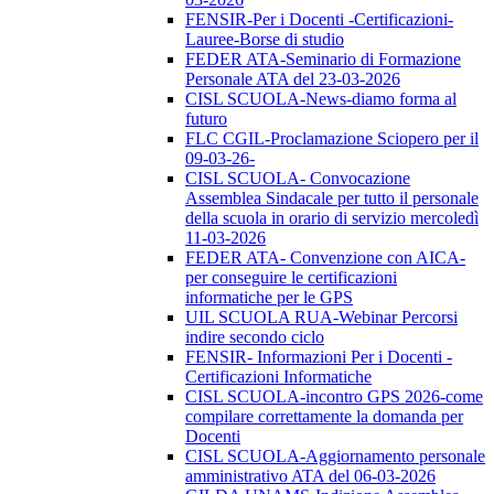
FENSIR-Per i Docenti -Certificazioni-
Lauree-Borse di studio
FEDER ATA-Seminario di Formazione
Personale ATA del 23-03-2026
CISL SCUOLA-News-diamo forma al
futuro
FLC CGIL-Proclamazione Sciopero per il
09-03-26-
CISL SCUOLA- Convocazione
Assemblea Sindacale per tutto il personale
della scuola in orario di servizio mercoledì
11-03-2026
FEDER ATA- Convenzione con AICA-
per conseguire le certificazioni
informatiche per le GPS
UIL SCUOLA RUA-Webinar Percorsi
indire secondo ciclo
FENSIR- Informazioni Per i Docenti -
Certificazioni Informatiche
CISL SCUOLA-incontro GPS 2026-come
compilare correttamente la domanda per
Docenti
CISL SCUOLA-Aggiornamento personale
amministrativo ATA del 06-03-2026