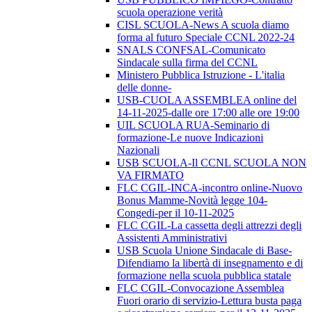
scuola operazione verità
CISL SCUOLA-News A scuola diamo
forma al futuro Speciale CCNL 2022-24
SNALS CONFSAL-Comunicato
Sindacale sulla firma del CCNL
Ministero Pubblica Istruzione - L'italia
delle donne-
USB-CUOLA ASSEMBLEA online del
14-11-2025-dalle ore 17:00 alle ore 19:00
UIL SCUOLA RUA-Seminario di
formazione-Le nuove Indicazioni
Nazionali
USB SCUOLA-Il CCNL SCUOLA NON
VA FIRMATO
FLC CGIL-INCA-incontro online-Nuovo
Bonus Mamme-Novità legge 104-
Congedi-per il 10-11-2025
FLC CGIL-La cassetta degli attrezzi degli
Assistenti Amministrativi
USB Scuola Unione Sindacale di Base-
Difendiamo la libertà di insegnamento e di
formazione nella scuola pubblica statale
FLC CGIL-Convocazione Assemblea
Fuori orario di servizio-Lettura busta paga