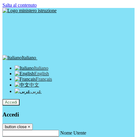
Salta al contenuto
Italiano
Italiano
English
Français
中文
عربى
Accedi
Accedi
button close
×
Nome Utente