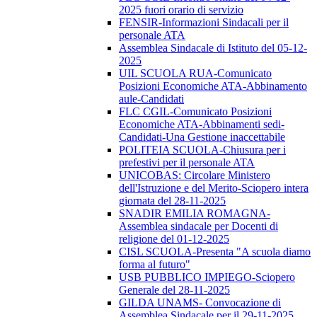
2025 fuori orario di servizio
FENSIR-Informazioni Sindacali per il
personale ATA
Assemblea Sindacale di Istituto del 05-12-
2025
UIL SCUOLA RUA-Comunicato
Posizioni Economiche ATA-Abbinamento
aule-Candidati
FLC CGIL-Comunicato Posizioni
Economiche ATA-Abbinamenti sedi-
Candidati-Una Gestione inaccettabile
POLITEIA SCUOLA-Chiusura per i
prefestivi per il personale ATA
UNICOBAS: Circolare Ministero
dell'Istruzione e del Merito-Sciopero intera
giornata del 28-11-2025
SNADIR EMILIA ROMAGNA-
Assemblea sindacale per Docenti di
religione del 01-12-2025
CISL SCUOLA-Presenta "A scuola diamo
forma al futuro"
USB PUBBLICO IMPIEGO-Sciopero
Generale del 28-11-2025
GILDA UNAMS- Convocazione di
Assemblea Sindacale per il 29-11-2025