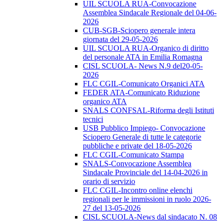
UIL SCUOLA RUA-Convocazione
Assemblea Sindacale Regionale del 04-06-
2026
CUB-SGB-Sciopero generale intera
giornata del 29-05-2026
UIL SCUOLA RUA-Organico di diritto
del personale ATA in Emilia Romagna
CISL SCUOLA- News N.9 del20-05-
2026
FLC CGIL-Comunicato Organici ATA
FEDER ATA-Comunicato Riduzione
organico ATA
SNALS CONFSAL-Riforma degli Istituti
tecnici
USB Pubblico Impiego- Convocazione
Sciopero Generale di tutte le categorie
pubbliche e private del 18-05-2026
FLC CGIL-Comunicato Stampa
SNALS-Convocazione Assemblea
Sindacale Provinciale del 14-04-2026 in
orario di servizio
FLC CGIL-Incontro online elenchi
regionali per le immissioni in ruolo 2026-
27 del 13-05-2026
CISL SCUOLA-News dal sindacato N. 08