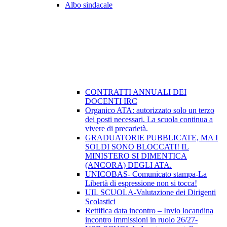
Albo sindacale
CONTRATTI ANNUALI DEI
DOCENTI IRC
Organico ATA: autorizzato solo un terzo
dei posti necessari. La scuola continua a
vivere di precarietà.
GRADUATORIE PUBBLICATE, MA I
SOLDI SONO BLOCCATI! IL
MINISTERO SI DIMENTICA
(ANCORA) DEGLI ATA.
UNICOBAS- Comunicato stampa-La
Libertà di espressione non si tocca!
UIL SCUOLA-Valutazione dei Dirigenti
Scolastici
Rettifica data incontro – Invio locandina
incontro immissioni in ruolo 26/27-