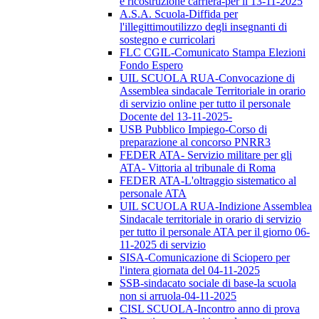
e ricostruzione carriera-per il 13-11-2025
A.S.A. Scuola-Diffida per
l'illegittimoutilizzo degli insegnanti di
sostegno e curricolari
FLC CGIL-Comunicato Stampa Elezioni
Fondo Espero
UIL SCUOLA RUA-Convocazione di
Assemblea sindacale Territoriale in orario
di servizio online per tutto il personale
Docente del 13-11-2025-
USB Pubblico Impiego-Corso di
preparazione al concorso PNRR3
FEDER ATA- Servizio militare per gli
ATA- Vittoria al tribunale di Roma
FEDER ATA-L'oltraggio sistematico al
personale ATA
UIL SCUOLA RUA-Indizione Assemblea
Sindacale territoriale in orario di servizio
per tutto il personale ATA per il giorno 06-
11-2025 di servizio
SISA-Comunicazione di Sciopero per
l'intera giornata del 04-11-2025
SSB-sindacato sociale di base-la scuola
non si arruola-04-11-2025
CISL SCUOLA-Incontro anno di prova