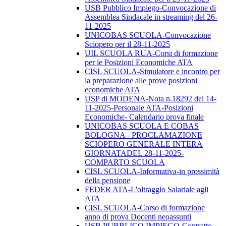
USB Pubblico Impiego-Convocazione di
Assemblea Sindacale in streaming del 26-
11-2025
UNICOBAS SCUOLA-Convocazione
Sciopero per il 28-11-2025
UIL SCUOLA RUA-Corsi di formazione
per le Posizioni Economiche ATA
CISL SCUOLA-Simulatore e incontro per
la preparazione alle prove posizioni
economiche ATA
USP di MODENA-Nota n.18292 del 14-
11-2025-Personale ATA-Posizioni
Economiche- Calendario prova finale
UNICOBAS SCUOLA E COBAS
BOLOGNA - PROCLAMAZIONE
SCIOPERO GENERALE INTERA
GIORNATADEL 28-11-2025-
COMPARTO SCUOLA
CISL SCUOLA-Informativa-in prossimità
della pensione
FEDER ATA-L'oltraggio Salariale agli
ATA
CISL SCUOLA-Corso di formazione
anno di prova Docenti neoassunti
USB PUBBLICO IMPIEGO-Contratto