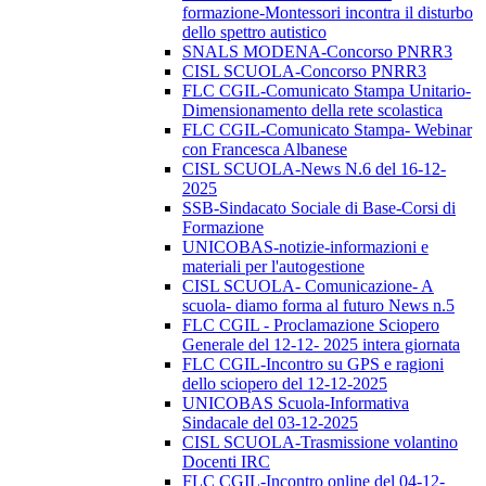
formazione-Montessori incontra il disturbo
dello spettro autistico
SNALS MODENA-Concorso PNRR3
CISL SCUOLA-Concorso PNRR3
FLC CGIL-Comunicato Stampa Unitario-
Dimensionamento della rete scolastica
FLC CGIL-Comunicato Stampa- Webinar
con Francesca Albanese
CISL SCUOLA-News N.6 del 16-12-
2025
SSB-Sindacato Sociale di Base-Corsi di
Formazione
UNICOBAS-notizie-informazioni e
materiali per l'autogestione
CISL SCUOLA- Comunicazione- A
scuola- diamo forma al futuro News n.5
FLC CGIL - Proclamazione Sciopero
Generale del 12-12- 2025 intera giornata
FLC CGIL-Incontro su GPS e ragioni
dello sciopero del 12-12-2025
UNICOBAS Scuola-Informativa
Sindacale del 03-12-2025
CISL SCUOLA-Trasmissione volantino
Docenti IRC
FLC CGIL-Incontro online del 04-12-