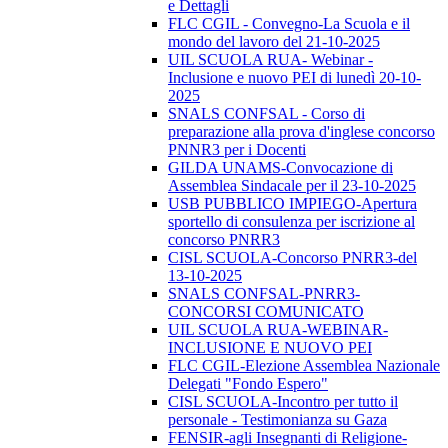
e Dettagli
FLC CGIL - Convegno-La Scuola e il
mondo del lavoro del 21-10-2025
UIL SCUOLA RUA- Webinar -
Inclusione e nuovo PEI di lunedì 20-10-
2025
SNALS CONFSAL - Corso di
preparazione alla prova d'inglese concorso
PNNR3 per i Docenti
GILDA UNAMS-Convocazione di
Assemblea Sindacale per il 23-10-2025
USB PUBBLICO IMPIEGO-Apertura
sportello di consulenza per iscrizione al
concorso PNRR3
CISL SCUOLA-Concorso PNRR3-del
13-10-2025
SNALS CONFSAL-PNRR3-
CONCORSI COMUNICATO
UIL SCUOLA RUA-WEBINAR-
INCLUSIONE E NUOVO PEI
FLC CGIL-Elezione Assemblea Nazionale
Delegati "Fondo Espero"
CISL SCUOLA-Incontro per tutto il
personale - Testimonianza su Gaza
FENSIR-agli Insegnanti di Religione-