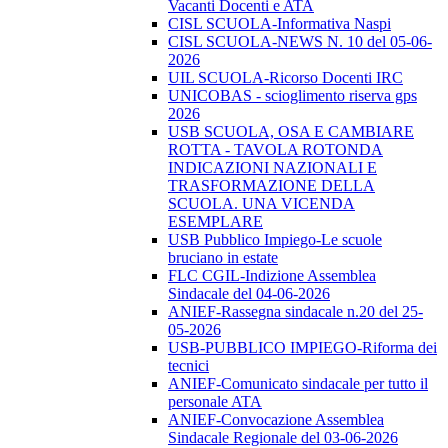
Vacanti Docenti e ATA
CISL SCUOLA-Informativa Naspi
CISL SCUOLA-NEWS N. 10 del 05-06-
2026
UIL SCUOLA-Ricorso Docenti IRC
UNICOBAS - scioglimento riserva gps
2026
USB SCUOLA, OSA E CAMBIARE
ROTTA - TAVOLA ROTONDA
INDICAZIONI NAZIONALI E
TRASFORMAZIONE DELLA
SCUOLA. UNA VICENDA
ESEMPLARE
USB Pubblico Impiego-Le scuole
bruciano in estate
FLC CGIL-Indizione Assemblea
Sindacale del 04-06-2026
ANIEF-Rassegna sindacale n.20 del 25-
05-2026
USB-PUBBLICO IMPIEGO-Riforma dei
tecnici
ANIEF-Comunicato sindacale per tutto il
personale ATA
ANIEF-Convocazione Assemblea
Sindacale Regionale del 03-06-2026