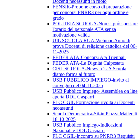
Docenti neoassunti in ruolo
FENSIR-Propone corso di preparazione
per concorsi PNRR3 per ogni ordine e
grado
POLITEIA SCUOLA-Non si può spostare
l'orario del personale ATA senza
motivazione valida
UIL SCUOLA RUA-Webinar-Anno di
prova Docenti di religione cattolica-del 06-
11-2025
FEDER ATA-Concorsi Ata Triennali
FEDER ATA-La Dignità Calpestata
CISL SCUOLA-News n.2- A Scuola
diamo forma al futuro
USB PUBBLICO IMPIEGO-invito al
convegno del 04-11-2025
USB Pubblico Impiego- Assemblea on line
aperta DDL Gasparri
FLC CGIL Formazione rivolta ai Docenti
neoassunti
Scuola Democratica-Sit-in Piazza Matteotti
18-10-2025
USB Pubblico Impiego-Indicazioni
Nazionali e DDL Gasparri
FLC CGIL-Incontro su PNRR3 Requisiti