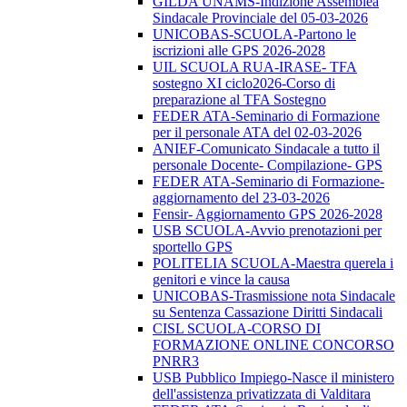
GILDA UNAMS-Indizione Assemblea
Sindacale Provinciale del 05-03-2026
UNICOBAS-SCUOLA-Partono le
iscrizioni alle GPS 2026-2028
UIL SCUOLA RUA-IRASE- TFA
sostegno XI ciclo2026-Corso di
preparazione al TFA Sostegno
FEDER ATA-Seminario di Formazione
per il personale ATA del 02-03-2026
ANIEF-Comunicato Sindacale a tutto il
personale Docente- Compilazione- GPS
FEDER ATA-Seminario di Formazione-
aggiornamento del 23-03-2026
Fensir- Aggiornamento GPS 2026-2028
USB SCUOLA-Avvio prenotazioni per
sportello GPS
POLITELIA SCUOLA-Maestra querela i
genitori e vince la causa
UNICOBAS-Trasmissione nota Sindacale
su Sentenza Cassazione Diritti Sindacali
CISL SCUOLA-CORSO DI
FORMAZIONE ONLINE CONCORSO
PNRR3
USB Pubblico Impiego-Nasce il ministero
dell'assistenza privatizzata di Valditara