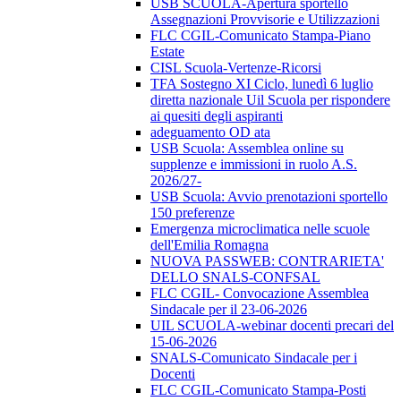
USB SCUOLA-Apertura sportello
Assegnazioni Provvisorie e Utilizzazioni
FLC CGIL-Comunicato Stampa-Piano
Estate
CISL Scuola-Vertenze-Ricorsi
TFA Sostegno XI Ciclo, lunedì 6 luglio
diretta nazionale Uil Scuola per rispondere
ai quesiti degli aspiranti
adeguamento OD ata
USB Scuola: Assemblea online su
supplenze e immissioni in ruolo A.S.
2026/27-
USB Scuola: Avvio prenotazioni sportello
150 preferenze
Emergenza microclimatica nelle scuole
dell'Emilia Romagna
NUOVA PASSWEB: CONTRARIETA'
DELLO SNALS-CONFSAL
FLC CGIL- Convocazione Assemblea
Sindacale per il 23-06-2026
UIL SCUOLA-webinar docenti precari del
15-06-2026
SNALS-Comunicato Sindacale per i
Docenti
FLC CGIL-Comunicato Stampa-Posti