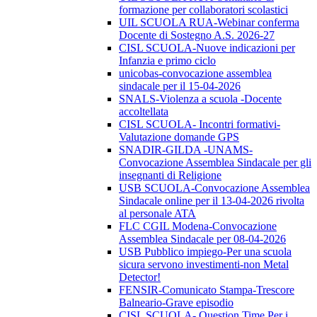
formazione per collaboratori scolastici
UIL SCUOLA RUA-Webinar conferma
Docente di Sostegno A.S. 2026-27
CISL SCUOLA-Nuove indicazioni per
Infanzia e primo ciclo
unicobas-convocazione assemblea
sindacale per il 15-04-2026
SNALS-Violenza a scuola -Docente
accoltellata
CISL SCUOLA- Incontri formativi-
Valutazione domande GPS
SNADIR-GILDA -UNAMS-
Convocazione Assemblea Sindacale per gli
insegnanti di Religione
USB SCUOLA-Convocazione Assemblea
Sindacale online per il 13-04-2026 rivolta
al personale ATA
FLC CGIL Modena-Convocazione
Assemblea Sindacale per 08-04-2026
USB Pubblico impiego-Per una scuola
sicura servono investimenti-non Metal
Detector!
FENSIR-Comunicato Stampa-Trescore
Balneario-Grave episodio
CISL SCUOLA- Question Time Per i