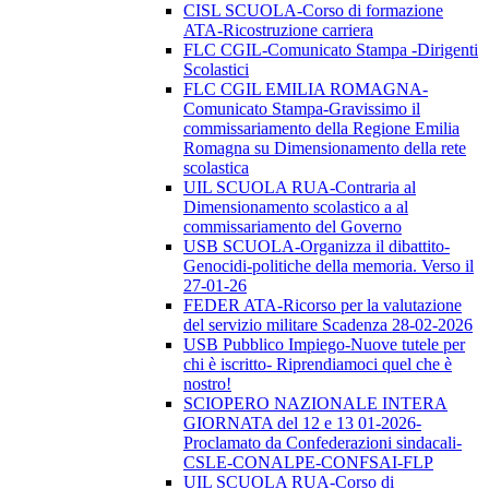
CISL SCUOLA-Corso di formazione
ATA-Ricostruzione carriera
FLC CGIL-Comunicato Stampa -Dirigenti
Scolastici
FLC CGIL EMILIA ROMAGNA-
Comunicato Stampa-Gravissimo il
commissariamento della Regione Emilia
Romagna su Dimensionamento della rete
scolastica
UIL SCUOLA RUA-Contraria al
Dimensionamento scolastico a al
commissariamento del Governo
USB SCUOLA-Organizza il dibattito-
Genocidi-politiche della memoria. Verso il
27-01-26
FEDER ATA-Ricorso per la valutazione
del servizio militare Scadenza 28-02-2026
USB Pubblico Impiego-Nuove tutele per
chi è iscritto- Riprendiamoci quel che è
nostro!
SCIOPERO NAZIONALE INTERA
GIORNATA del 12 e 13 01-2026-
Proclamato da Confederazioni sindacali-
CSLE-CONALPE-CONFSAI-FLP
UIL SCUOLA RUA-Corso di