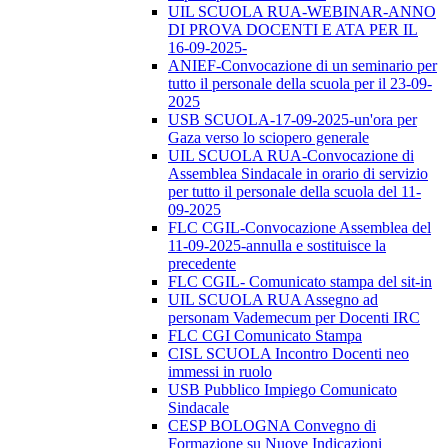
UIL SCUOLA RUA-WEBINAR-ANNO
DI PROVA DOCENTI E ATA PER IL
16-09-2025-
ANIEF-Convocazione di un seminario per
tutto il personale della scuola per il 23-09-
2025
USB SCUOLA-17-09-2025-un'ora per
Gaza verso lo sciopero generale
UIL SCUOLA RUA-Convocazione di
Assemblea Sindacale in orario di servizio
per tutto il personale della scuola del 11-
09-2025
FLC CGIL-Convocazione Assemblea del
11-09-2025-annulla e sostituisce la
precedente
FLC CGIL- Comunicato stampa del sit-in
UIL SCUOLA RUA Assegno ad
personam Vademecum per Docenti IRC
FLC CGI Comunicato Stampa
CISL SCUOLA Incontro Docenti neo
immessi in ruolo
USB Pubblico Impiego Comunicato
Sindacale
CESP BOLOGNA Convegno di
Formazione su Nuove Indicazioni