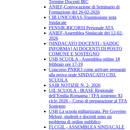
Termine Docenti IRC
ANIEF-Convocazione di Seminario di
Formazione del 26-02-2026
CIB.UNICOBAS-Trasmissione nota
Sindacale
FENSIR-RICORSI Personale ATA
ANIEF-Assemblea Sindacale del 12-02-
2026
[SINDACATO DOCENTI - SADOC
INFORMA] AI DOCENTI DI POSTO
COMUNE E SOSTEGNO
USB SCUOLA - Assemblea online 18
febbraio ore 17-19
Concorso PNRR3 come arrivare preparati
alla prova orale SINDACATO CISL
SCUOLA
SAIR NOTIZIE N. 2- 2026
UIL SCUOLA - IRASE Regionale
dell’Emilia Romagna | TFA sostegno XI
ciclo 2026 – Corso di preparazione al TFA
Sostegno
USB La scuola militarizzata. Per Governo
Meloni, studenti e docenti sono un
problema di ordine pubblico
FLCGIL - ASSEMBLEA SINDACALE