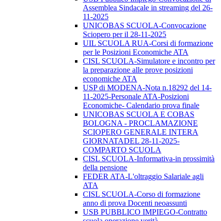
Assemblea Sindacale in streaming del 26-
11-2025
UNICOBAS SCUOLA-Convocazione
Sciopero per il 28-11-2025
UIL SCUOLA RUA-Corsi di formazione
per le Posizioni Economiche ATA
CISL SCUOLA-Simulatore e incontro per
la preparazione alle prove posizioni
economiche ATA
USP di MODENA-Nota n.18292 del 14-
11-2025-Personale ATA-Posizioni
Economiche- Calendario prova finale
UNICOBAS SCUOLA E COBAS
BOLOGNA - PROCLAMAZIONE
SCIOPERO GENERALE INTERA
GIORNATADEL 28-11-2025-
COMPARTO SCUOLA
CISL SCUOLA-Informativa-in prossimità
della pensione
FEDER ATA-L'oltraggio Salariale agli
ATA
CISL SCUOLA-Corso di formazione
anno di prova Docenti neoassunti
USB PUBBLICO IMPIEGO-Contratto
scuola operazione verità