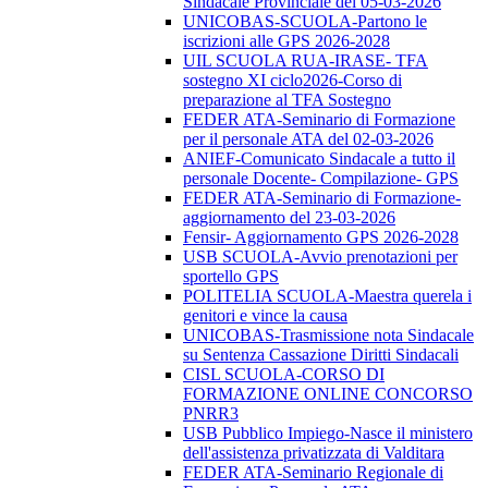
Sindacale Provinciale del 05-03-2026
UNICOBAS-SCUOLA-Partono le
iscrizioni alle GPS 2026-2028
UIL SCUOLA RUA-IRASE- TFA
sostegno XI ciclo2026-Corso di
preparazione al TFA Sostegno
FEDER ATA-Seminario di Formazione
per il personale ATA del 02-03-2026
ANIEF-Comunicato Sindacale a tutto il
personale Docente- Compilazione- GPS
FEDER ATA-Seminario di Formazione-
aggiornamento del 23-03-2026
Fensir- Aggiornamento GPS 2026-2028
USB SCUOLA-Avvio prenotazioni per
sportello GPS
POLITELIA SCUOLA-Maestra querela i
genitori e vince la causa
UNICOBAS-Trasmissione nota Sindacale
su Sentenza Cassazione Diritti Sindacali
CISL SCUOLA-CORSO DI
FORMAZIONE ONLINE CONCORSO
PNRR3
USB Pubblico Impiego-Nasce il ministero
dell'assistenza privatizzata di Valditara
FEDER ATA-Seminario Regionale di