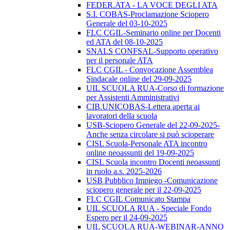
FEDER.ATA - LA VOCE DEGLI ATA
S.I. COBAS-Proclamazione Sciopero
Generale del 03-10-2025
FLC CGIL-Seminario online per Docenti
ed ATA del 08-10-2025
SNALS CONFSAL-Supporto operativo
per il personale ATA
FLC CGIL - Convocazione Assemblea
Sindacale online del 29-09-2025
UIL SCUOLA RUA-Corso di formazione
per Assistenti Amministrativi
CIB.UNICOBAS-Lettera aperta ai
lavoratori della scuola
USB-Sciopero Generale del 22-09-2025-
Anche senza circolare si può scioperare
CISL Scuola-Personale ATA incontro
online neoassunti del 19-09-2025
CISL Scuola incontro Docenti neoassunti
in ruolo a.s. 2025-2026
USB Pubblico Impiego -Comunicazione
sciopero generale per il 22-09-2025
FLC CGIL Comunicato Stampa
UIL SCUOLA RUA - Speciale Fondo
Espero per il 24-09-2025
UIL SCUOLA RUA-WEBINAR-ANNO