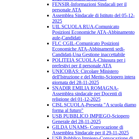
FENSIR-Informazioni Sindacali per il
personale ATA
Assemblea Sindacale di Istituto del 05-12-
2025
UIL SCUOLA RUA-Comunicato
Posizioni Economiche ATA-Abbinamento
aule-Candidati
FLC CGIL-Comunicato Posizioni
Economiche ATA-Abbinamenti sedi-
Candidati-Una Gestione inaccettabile
POLITEIA SCUOLA-Chiusura per i
prefestivi per il personale ATA
UNICOBAS: Circolare Ministero
dell'Istruzione e del Merito-Sciopero intera
giornata del 28-11-2025
SNADIR EMILIA ROMAGNA-
Assemblea sindacale per Docenti di
religione del 01-12-2025
CISL SCUOLA-Presenta "A scuola diamo
forma al futuro"
USB PUBBLICO IMPIEGO-Sciopero
Generale del 28-11-2025
GILDA UNAMS- Convocazione di
Assemblea Sindacale per il 29-11-2025
USB Pubblico Impiego-Convocazione di