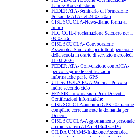
Lauree-Borse di studio
FEDER ATA-Seminario di Formazione
Personale ATA del 23-03-2026
CISL SCUOLA-News-diamo forma al
futuro
FLC CGIL-Proclamazione Sciopero per il
09-03-26-
CISL SCUOLA- Convocazione
Assemblea Sindacale per tutto il personale
della scuola in orario di servizio mercoledì
11-03-2026
FEDER ATA- Convenzione con AICA-
per conseguire le certificazioni
informatiche per le GPS
UIL SCUOLA RUA-Webinar Percorsi
indire secondo ciclo
FENSIR- Informazioni Per i Docenti -
Certificazioni Informatiche
CISL SCUOLA-incontro GPS 2026-come
compilare correttamente la domanda per
Docenti
CISL SCUOLA-Aggiornamento personale
amministrativo ATA del 06-03-2026
GILDA UNAMS-Indizione Assemblea