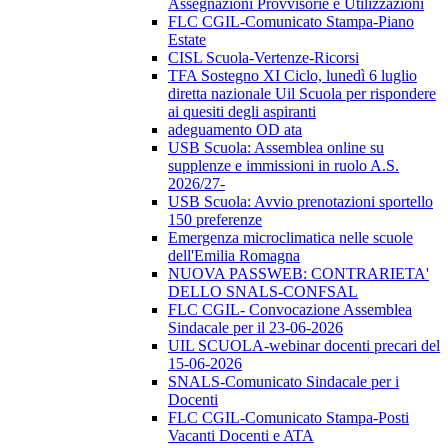
Assegnazioni Provvisorie e Utilizzazioni
FLC CGIL-Comunicato Stampa-Piano
Estate
CISL Scuola-Vertenze-Ricorsi
TFA Sostegno XI Ciclo, lunedì 6 luglio
diretta nazionale Uil Scuola per rispondere
ai quesiti degli aspiranti
adeguamento OD ata
USB Scuola: Assemblea online su
supplenze e immissioni in ruolo A.S.
2026/27-
USB Scuola: Avvio prenotazioni sportello
150 preferenze
Emergenza microclimatica nelle scuole
dell'Emilia Romagna
NUOVA PASSWEB: CONTRARIETA'
DELLO SNALS-CONFSAL
FLC CGIL- Convocazione Assemblea
Sindacale per il 23-06-2026
UIL SCUOLA-webinar docenti precari del
15-06-2026
SNALS-Comunicato Sindacale per i
Docenti
FLC CGIL-Comunicato Stampa-Posti
Vacanti Docenti e ATA