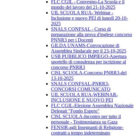
FLC CGIL - Convegno-La Scuola e il
mondo del lavoro del 21-10-2025
UIL SCUOLA RUA- Webinar -
Inclusione e nuovo PEI di lunedì 20-10-
2025
SNALS CONFSAL - Corso di
preparazione alla prova d'inglese concorso
PNNR3 per i Docenti
GILDA UNAMS-Convocazione di
Assemblea Sindacale per il 23-10-2025
USB PUBBLICO IMPIEGO-Apertura
sportello di consulenza per iscrizione al
concorso PNRR3
CISL SCUOLA-Concorso PNRR3-del
13-10-2025
SNALS CONFSAL-PNRR3-
CONCORSI COMUNICATO
UIL SCUOLA RUA-WEBINAR-
INCLUSIONE E NUOVO PEI
FLC CGIL-Elezione Assemblea Nazionale
Delegati "Fondo Espero"
CISL SCUOLA-Incontro per tutto il
personale - Testimonianza su Gaza
FENSIR-agli Insegnanti di Religione-
contratti a tempo indeterminato