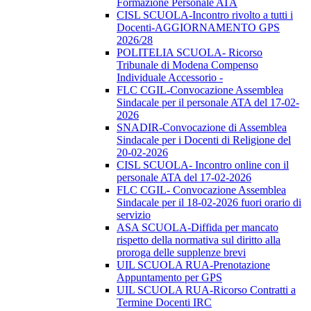
Formazione Personale ATA
CISL SCUOLA-Incontro rivolto a tutti i
Docenti-AGGIORNAMENTO GPS
2026/28
POLITELIA SCUOLA- Ricorso
Tribunale di Modena Compenso
Individuale Accessorio -
FLC CGIL-Convocazione Assemblea
Sindacale per il personale ATA del 17-02-
2026
SNADIR-Convocazione di Assemblea
Sindacale per i Docenti di Religione del
20-02-2026
CISL SCUOLA- Incontro online con il
personale ATA del 17-02-2026
FLC CGIL- Convocazione Assemblea
Sindacale per il 18-02-2026 fuori orario di
servizio
ASA SCUOLA-Diffida per mancato
rispetto della normativa sul diritto alla
proroga delle supplenze brevi
UIL SCUOLA RUA-Prenotazione
Appuntamento per GPS
UIL SCUOLA RUA-Ricorso Contratti a
Termine Docenti IRC