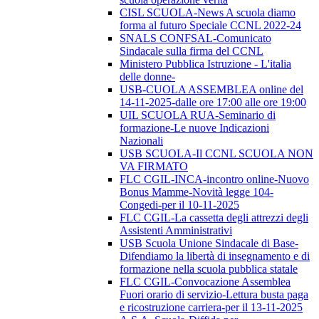
CISL SCUOLA-News A scuola diamo
forma al futuro Speciale CCNL 2022-24
SNALS CONFSAL-Comunicato
Sindacale sulla firma del CCNL
Ministero Pubblica Istruzione - L'italia
delle donne-
USB-CUOLA ASSEMBLEA online del
14-11-2025-dalle ore 17:00 alle ore 19:00
UIL SCUOLA RUA-Seminario di
formazione-Le nuove Indicazioni
Nazionali
USB SCUOLA-Il CCNL SCUOLA NON
VA FIRMATO
FLC CGIL-INCA-incontro online-Nuovo
Bonus Mamme-Novità legge 104-
Congedi-per il 10-11-2025
FLC CGIL-La cassetta degli attrezzi degli
Assistenti Amministrativi
USB Scuola Unione Sindacale di Base-
Difendiamo la libertà di insegnamento e di
formazione nella scuola pubblica statale
FLC CGIL-Convocazione Assemblea
Fuori orario di servizio-Lettura busta paga
e ricostruzione carriera-per il 13-11-2025