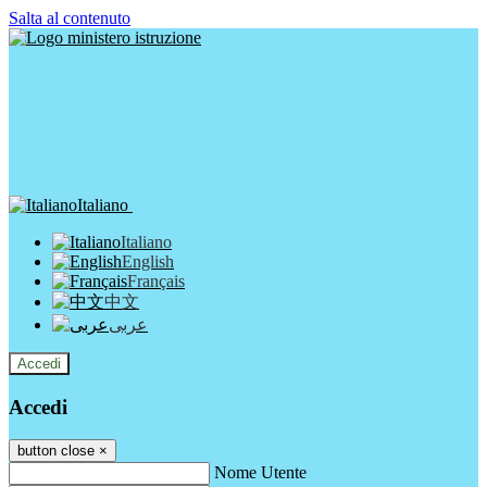
Salta al contenuto
Italiano
Italiano
English
Français
中文
عربى
Accedi
Accedi
button close
×
Nome Utente