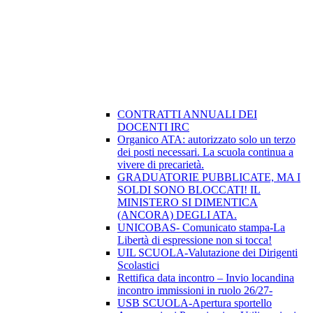
CONTRATTI ANNUALI DEI
DOCENTI IRC
Organico ATA: autorizzato solo un terzo
dei posti necessari. La scuola continua a
vivere di precarietà.
GRADUATORIE PUBBLICATE, MA I
SOLDI SONO BLOCCATI! IL
MINISTERO SI DIMENTICA
(ANCORA) DEGLI ATA.
UNICOBAS- Comunicato stampa-La
Libertà di espressione non si tocca!
UIL SCUOLA-Valutazione dei Dirigenti
Scolastici
Rettifica data incontro – Invio locandina
incontro immissioni in ruolo 26/27-
USB SCUOLA-Apertura sportello