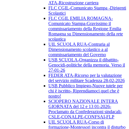
ATA-Ricostruzione carriera
FLC CGIL-Comunicato Stampa -Dirigenti
Scolastici
FLC CGIL EMILIA ROMAGNA-
Comunicato Stampa-Gravissimo il
commissariamento della Regione Emilia
Romagna su Dimensionamento della rete
scolastica
UIL SCUOLA RUA-Contraria al
Dimensionamento scolastico a al
commissariamento del Governo
USB SCUOLA-Organizza il dibattito-
Genocidi-politiche della memoria. Verso il
27-01-26
FEDER ATA-Ricorso per la valutazione
del servizio militare Scadenza 28-02-2026
USB Pubblico Impiego-Nuove tutele per
chi è iscritto- Riprendiamoci quel che è
nostro!
SCIOPERO NAZIONALE INTERA
GIORNATA del 12 e 13 01-2026-
Proclamato da Confederazioni sindacali-
CSLE-CONALPE-CONFSAI-FLP
UIL SCUOLA RUA-Corso di
formazione-Montessori incontra il disturbo