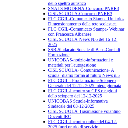
dello spettro autistico
SNALS MODENA-Concorso PNRR3
CISL SCUOLA-Concorso PNRR3
FLC CGIL-Comunicato Stampa Unitario-
Dimensionamento della rete scolastica
FLC CGIL-Comunicato Stampa- Webinar
con Francesca Albanese
CISL SCUOLA-News N.6 del 16-12-
2025
SSB-Sindacato Sociale di Base-Corsi di
Formazione
UNICOBAS-notizie-informazioni e
materiali per l'autogestione
CISL SCUOLA- Comunicazione- A
scuola- diamo forma al futuro News n.5
FLC CGIL - Proclamazione Sciopero
Generale del 12-12- 2025 intera giornata
FLC CGIL-Incontro su GPS e ragioni
dello sciopero del 12-12-2025
UNICOBAS Scuola-Informativa
Sindacale del 03-12-2025
CISL SCUOLA-Trasmissione volantino
Docenti IRC
FLC CGIL-Incontro online del 04-12-
2025 fuori orario di servizio