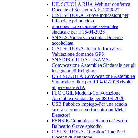
UIL SCUOLA RUA-Webinar conferma
Docente di Sostegno A.S. 2026-27
CISL SCUOLA-Nuove indicazioni per
Infanzia e primo ciclo
unicobas-convocazione assemblea
sindacale per il 15-04-2026
SNALS-Violenza a scuola -Docente
accoltellata
CISL SCUOLA- Incontri formativi-
Valutazione domande GPS
SNADIR-GILDA -UNAMS-
Convocazione Assemblea Sindacale per gli
insegnanti di Religione
USB SCUOLA-Convocazione Assemblea
Sindacale online per il 13-04-2026 rivolta
al personale ATA
FLC CGIL Modena-Convocazione
Assemblea Sindacale per 08-04-2026
USB Pubblico impiego-Per una scuola
sicura servono investimenti-non Metal
Detector!
FENSIR-Comunicato Stampa-Trescore
Balneario-Grave episodio
CISL SCUOLA- Question Time Per i
Docenti di Religione