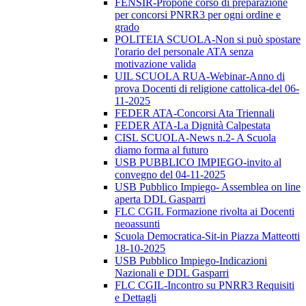
FENSIR-Propone corso di preparazione
per concorsi PNRR3 per ogni ordine e
grado
POLITEIA SCUOLA-Non si può spostare
l'orario del personale ATA senza
motivazione valida
UIL SCUOLA RUA-Webinar-Anno di
prova Docenti di religione cattolica-del 06-
11-2025
FEDER ATA-Concorsi Ata Triennali
FEDER ATA-La Dignità Calpestata
CISL SCUOLA-News n.2- A Scuola
diamo forma al futuro
USB PUBBLICO IMPIEGO-invito al
convegno del 04-11-2025
USB Pubblico Impiego- Assemblea on line
aperta DDL Gasparri
FLC CGIL Formazione rivolta ai Docenti
neoassunti
Scuola Democratica-Sit-in Piazza Matteotti
18-10-2025
USB Pubblico Impiego-Indicazioni
Nazionali e DDL Gasparri
FLC CGIL-Incontro su PNRR3 Requisiti
e Dettagli