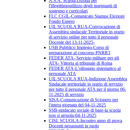
A.S.A. Scuola-Diffida per
l'illegittimoutilizzo degli insegnanti di
sostegno e curricolari
FLC CGIL-Comunicato Stampa Elezioni
Fondo Espero
UIL SCUOLA RUA-Convocazione di
Assemblea sindacale Territoriale in orario
di servizio online per tutto il personale
Docente del 13-11-2025-
USB Pubblico Impiego-Corso di
preparazione al concorso PNRR3
FEDER ATA- Servizio militare per gli
ATA- Vittoria al tribunale di Roma
FEDER ATA-L'oltraggio sistematico al
personale ATA
UIL SCUOLA RUA-Indizione Assemblea
Sindacale territoriale in orario di servizio
per tutto il personale ATA per il giorno 06-
11-2025 di servizio
SISA-Comunicazione di Sciopero per
l'intera giornata del 04-11-2025
SSB-sindacato sociale di base-la scuola
non si arruola-04-11-2025
CISL SCUOLA-Incontro anno di prova
Docenti neoassunti in ruolo