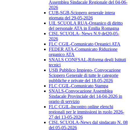
Assemblea Sindacale Regionale del 04-06-
2026
CUB-SGB-Sciopero generale intera
giornata del 29-05-2026
UIL SCUOLA RUA-Organico di diritto
del personale ATA in Emilia Romagna
CISL SCUOLA- News N.9 del20-05-
2026
FLC CGIL-Comunicato Organici ATA
FEDER ATA-Comunicato Riduzione
organico ATA
SNALS CONFSAL-Riforma degli Istituti
tecnici
USB Pubblico Impiego- Convocazione
Sciopero Generale di tutte le categorie
pubbliche e private del 18-05-2026
FLC CGIL-Comunicato Stampa
SNALS-Convocazione Assemblea
Sindacale Provinciale del 14-04-2026 in
orario di servizio
FLC CGIL-Incontro online elenchi
regionali per le immissioni in ruolo 2026-
27 del 13-05-2026
CISL SCUOLA-News dal sindacato N. 08
del 05-05-2026