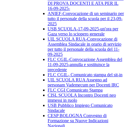
DI PROVA DOCENTI E ATA PER IL
16-09-2025-
ANIEF-Convocazione di un seminario per
tutto il personale della scuola per il 23-09-
2025
USB SCUOLA-17-09-2025-un'ora per
Gaza verso lo sciopero generale
UIL SCUOLA RUA-Convocazione di
Assemblea Sindacale in orario di servizio
per tutto il personale della scuola del 11-
09-2025
FLC CGIL-Convocazione Assemblea del
11-09-2025-annulla e sostituisce la
precedente
FLC CGIL- Comunicato stampa del sit-in
UIL SCUOLA RUA Assegno ad
personam Vademecum per Docenti IRC
FLC CGI Comunicato Stampa
CISL SCUOLA Incontro Docenti neo
immessi in ruolo
USB Pubblico Impiego Comunicato
Sindacale
CESP BOLOGNA Convegno di
Formazione su Nuove Indicazioni
Nazionali