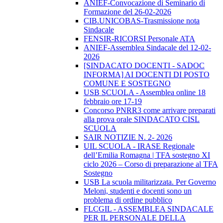
ANIEF-Convocazione di Seminario di
Formazione del 26-02-2026
CIB.UNICOBAS-Trasmissione nota
Sindacale
FENSIR-RICORSI Personale ATA
ANIEF-Assemblea Sindacale del 12-02-
2026
[SINDACATO DOCENTI - SADOC
INFORMA] AI DOCENTI DI POSTO
COMUNE E SOSTEGNO
USB SCUOLA - Assemblea online 18
febbraio ore 17-19
Concorso PNRR3 come arrivare preparati
alla prova orale SINDACATO CISL
SCUOLA
SAIR NOTIZIE N. 2- 2026
UIL SCUOLA - IRASE Regionale
dell’Emilia Romagna | TFA sostegno XI
ciclo 2026 – Corso di preparazione al TFA
Sostegno
USB La scuola militarizzata. Per Governo
Meloni, studenti e docenti sono un
problema di ordine pubblico
FLCGIL - ASSEMBLEA SINDACALE
PER IL PERSONALE DELLA