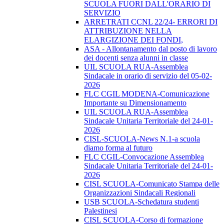
SCUOLA FUORI DALL'ORARIO DI
SERVIZIO
ARRETRATI CCNL 22/24- ERRORI DI
ATTRIBUZIONE NELLA
ELARGIZIONE DEI FONDI,
ASA - Allontanamento dal posto di lavoro
dei docenti senza alunni in classe
UIL SCUOLA RUA-Assemblea
Sindacale in orario di servizio del 05-02-
2026
FLC CGIL MODENA-Comunicazione
Importante su Dimensionamento
UIL SCUOLA RUA-Assemblea
Sindacale Unitaria Territoriale del 24-01-
2026
CISL-SCUOLA-News N.1-a scuola
diamo forma al futuro
FLC CGIL-Convocazione Assemblea
Sindacale Unitaria Territoriale del 24-01-
2026
CISL SCUOLA-Comunicato Stampa delle
Organizzazioni Sindacali Regionali
USB SCUOLA-Schedatura studenti
Palestinesi
CISL SCUOLA-Corso di formazione