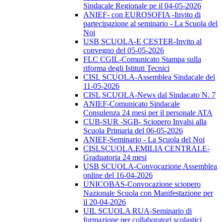
Sindacale Regionale pe il 04-05-2026
ANIEF- con EUROSOFIA -Invito di
partecipazione al seminario - La Scuola del
Noi
USB SCUOLA-E CESTER-Invito al
convegno del 05-05-2026
FLC CGIL-Comunicato Stampa sulla
riforma degli Istituti Tecnici
CISL SCUOLA-Assemblea Sindacale del
11-05-2026
CISL SCUOLA-News dal Sindacato N. 7
ANIEF-Comunicato Sindacale
Consulenza 24 mesi per il personale ATA
CUB-SUR -SGB- Sciopero Invalsi alla
Scuola Primaria del 06-05-2026
ANIEF-Seminario - La Scuola del Noi
CISLSCUOLA.EMILIA CENTRALE-
Graduatoria 24 mesi
USB SCUOLA-Convocazione Assemblea
online del 16-04-2026
UNICOBAS-Convocazione sciopero
Nazionale Scuola con Manifestazione per
il 20-04-2026
UIL SCUOLA RUA-Seminario di
formazione per collaboratori scolastici