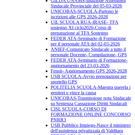
GILDA UNAMS-Indizione Assemblea
Sindacale Provinciale del 05-03-2026
UNICOBAS-SCUOLA-Partono le
iscrizioni alle GPS 2026-2028
UIL SCUOLA RUA-IRASE- TFA
sostegno XI ciclo2026-Corso di
preparazione al TFA Sostegno
FEDER ATA-Seminario di Formazione
per il personale ATA del 02-03-2026
ANIEF-Comunicato Sindacale a tutto il
personale Docente- Compilazione- GPS
FEDER ATA-Seminario di Formazione-
aggiornamento del 23-03-2026
Fensir- Aggiornamento GPS 2026-2028
USB SCUOLA-Avvio prenotazioni per
sportello GPS
POLITELIA SCUOLA-Maestra querela i
genitori e vince la causa
UNICOBAS-Trasmissione nota Sindacale
su Sentenza Cassazione Diritti Sindacali
CISL SCUOLA-CORSO DI
FORMAZIONE ONLINE CONCORSO
PNRR3
USB Pubblico Impiego-Nasce il ministero
dell'assistenza privatizzata di Valditara