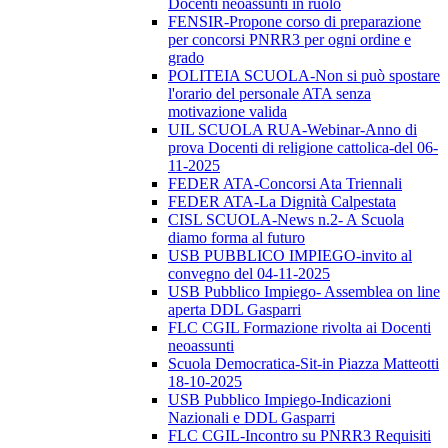
Docenti neoassunti in ruolo
FENSIR-Propone corso di preparazione
per concorsi PNRR3 per ogni ordine e
grado
POLITEIA SCUOLA-Non si può spostare
l'orario del personale ATA senza
motivazione valida
UIL SCUOLA RUA-Webinar-Anno di
prova Docenti di religione cattolica-del 06-
11-2025
FEDER ATA-Concorsi Ata Triennali
FEDER ATA-La Dignità Calpestata
CISL SCUOLA-News n.2- A Scuola
diamo forma al futuro
USB PUBBLICO IMPIEGO-invito al
convegno del 04-11-2025
USB Pubblico Impiego- Assemblea on line
aperta DDL Gasparri
FLC CGIL Formazione rivolta ai Docenti
neoassunti
Scuola Democratica-Sit-in Piazza Matteotti
18-10-2025
USB Pubblico Impiego-Indicazioni
Nazionali e DDL Gasparri
FLC CGIL-Incontro su PNRR3 Requisiti