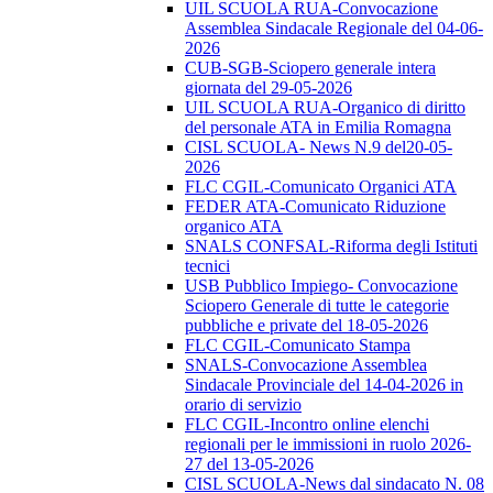
UIL SCUOLA RUA-Convocazione
Assemblea Sindacale Regionale del 04-06-
2026
CUB-SGB-Sciopero generale intera
giornata del 29-05-2026
UIL SCUOLA RUA-Organico di diritto
del personale ATA in Emilia Romagna
CISL SCUOLA- News N.9 del20-05-
2026
FLC CGIL-Comunicato Organici ATA
FEDER ATA-Comunicato Riduzione
organico ATA
SNALS CONFSAL-Riforma degli Istituti
tecnici
USB Pubblico Impiego- Convocazione
Sciopero Generale di tutte le categorie
pubbliche e private del 18-05-2026
FLC CGIL-Comunicato Stampa
SNALS-Convocazione Assemblea
Sindacale Provinciale del 14-04-2026 in
orario di servizio
FLC CGIL-Incontro online elenchi
regionali per le immissioni in ruolo 2026-
27 del 13-05-2026
CISL SCUOLA-News dal sindacato N. 08