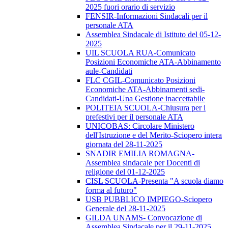
2025 fuori orario di servizio
FENSIR-Informazioni Sindacali per il
personale ATA
Assemblea Sindacale di Istituto del 05-12-
2025
UIL SCUOLA RUA-Comunicato
Posizioni Economiche ATA-Abbinamento
aule-Candidati
FLC CGIL-Comunicato Posizioni
Economiche ATA-Abbinamenti sedi-
Candidati-Una Gestione inaccettabile
POLITEIA SCUOLA-Chiusura per i
prefestivi per il personale ATA
UNICOBAS: Circolare Ministero
dell'Istruzione e del Merito-Sciopero intera
giornata del 28-11-2025
SNADIR EMILIA ROMAGNA-
Assemblea sindacale per Docenti di
religione del 01-12-2025
CISL SCUOLA-Presenta "A scuola diamo
forma al futuro"
USB PUBBLICO IMPIEGO-Sciopero
Generale del 28-11-2025
GILDA UNAMS- Convocazione di
Assemblea Sindacale per il 29-11-2025