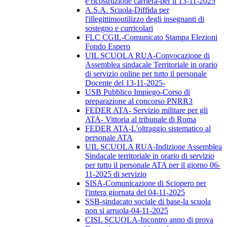
e ricostruzione carriera-per il 13-11-2025
A.S.A. Scuola-Diffida per
l'illegittimoutilizzo degli insegnanti di
sostegno e curricolari
FLC CGIL-Comunicato Stampa Elezioni
Fondo Espero
UIL SCUOLA RUA-Convocazione di
Assemblea sindacale Territoriale in orario
di servizio online per tutto il personale
Docente del 13-11-2025-
USB Pubblico Impiego-Corso di
preparazione al concorso PNRR3
FEDER ATA- Servizio militare per gli
ATA- Vittoria al tribunale di Roma
FEDER ATA-L'oltraggio sistematico al
personale ATA
UIL SCUOLA RUA-Indizione Assemblea
Sindacale territoriale in orario di servizio
per tutto il personale ATA per il giorno 06-
11-2025 di servizio
SISA-Comunicazione di Sciopero per
l'intera giornata del 04-11-2025
SSB-sindacato sociale di base-la scuola
non si arruola-04-11-2025
CISL SCUOLA-Incontro anno di prova