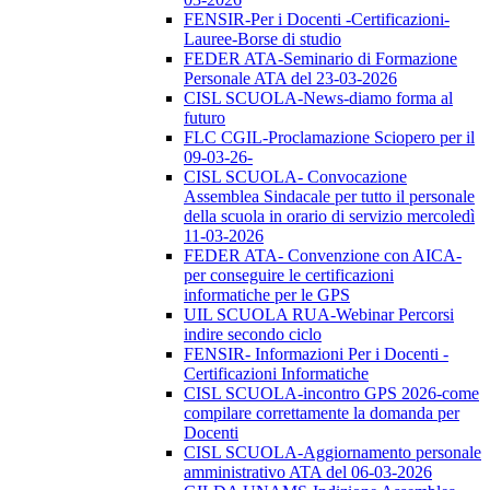
FENSIR-Per i Docenti -Certificazioni-
Lauree-Borse di studio
FEDER ATA-Seminario di Formazione
Personale ATA del 23-03-2026
CISL SCUOLA-News-diamo forma al
futuro
FLC CGIL-Proclamazione Sciopero per il
09-03-26-
CISL SCUOLA- Convocazione
Assemblea Sindacale per tutto il personale
della scuola in orario di servizio mercoledì
11-03-2026
FEDER ATA- Convenzione con AICA-
per conseguire le certificazioni
informatiche per le GPS
UIL SCUOLA RUA-Webinar Percorsi
indire secondo ciclo
FENSIR- Informazioni Per i Docenti -
Certificazioni Informatiche
CISL SCUOLA-incontro GPS 2026-come
compilare correttamente la domanda per
Docenti
CISL SCUOLA-Aggiornamento personale
amministrativo ATA del 06-03-2026