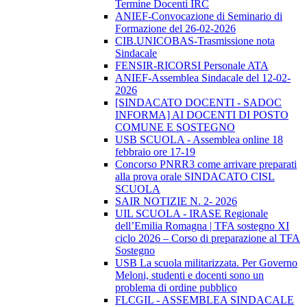
Termine Docenti IRC
ANIEF-Convocazione di Seminario di
Formazione del 26-02-2026
CIB.UNICOBAS-Trasmissione nota
Sindacale
FENSIR-RICORSI Personale ATA
ANIEF-Assemblea Sindacale del 12-02-
2026
[SINDACATO DOCENTI - SADOC
INFORMA] AI DOCENTI DI POSTO
COMUNE E SOSTEGNO
USB SCUOLA - Assemblea online 18
febbraio ore 17-19
Concorso PNRR3 come arrivare preparati
alla prova orale SINDACATO CISL
SCUOLA
SAIR NOTIZIE N. 2- 2026
UIL SCUOLA - IRASE Regionale
dell’Emilia Romagna | TFA sostegno XI
ciclo 2026 – Corso di preparazione al TFA
Sostegno
USB La scuola militarizzata. Per Governo
Meloni, studenti e docenti sono un
problema di ordine pubblico
FLCGIL - ASSEMBLEA SINDACALE