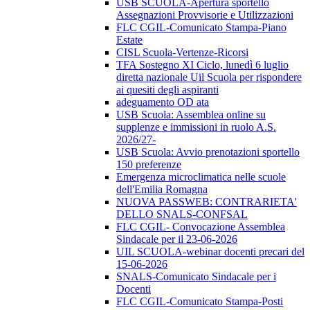
USB SCUOLA-Apertura sportello
Assegnazioni Provvisorie e Utilizzazioni
FLC CGIL-Comunicato Stampa-Piano
Estate
CISL Scuola-Vertenze-Ricorsi
TFA Sostegno XI Ciclo, lunedì 6 luglio
diretta nazionale Uil Scuola per rispondere
ai quesiti degli aspiranti
adeguamento OD ata
USB Scuola: Assemblea online su
supplenze e immissioni in ruolo A.S.
2026/27-
USB Scuola: Avvio prenotazioni sportello
150 preferenze
Emergenza microclimatica nelle scuole
dell'Emilia Romagna
NUOVA PASSWEB: CONTRARIETA'
DELLO SNALS-CONFSAL
FLC CGIL- Convocazione Assemblea
Sindacale per il 23-06-2026
UIL SCUOLA-webinar docenti precari del
15-06-2026
SNALS-Comunicato Sindacale per i
Docenti
FLC CGIL-Comunicato Stampa-Posti