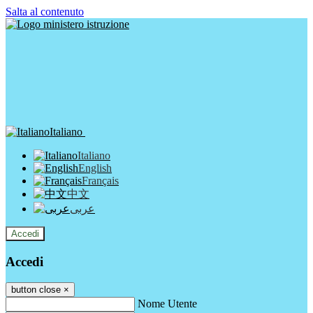
Salta al contenuto
Italiano
Italiano
English
Français
中文
عربى
Accedi
Accedi
button close
×
Nome Utente