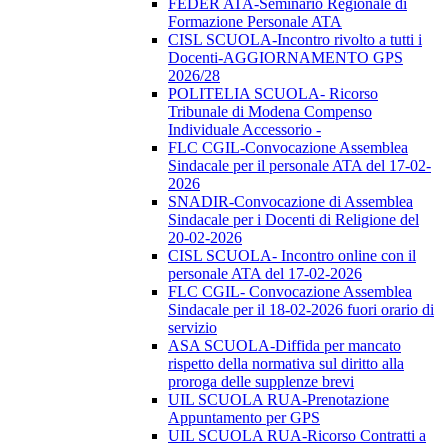
FEDER ATA-Seminario Regionale di
Formazione Personale ATA
CISL SCUOLA-Incontro rivolto a tutti i
Docenti-AGGIORNAMENTO GPS
2026/28
POLITELIA SCUOLA- Ricorso
Tribunale di Modena Compenso
Individuale Accessorio -
FLC CGIL-Convocazione Assemblea
Sindacale per il personale ATA del 17-02-
2026
SNADIR-Convocazione di Assemblea
Sindacale per i Docenti di Religione del
20-02-2026
CISL SCUOLA- Incontro online con il
personale ATA del 17-02-2026
FLC CGIL- Convocazione Assemblea
Sindacale per il 18-02-2026 fuori orario di
servizio
ASA SCUOLA-Diffida per mancato
rispetto della normativa sul diritto alla
proroga delle supplenze brevi
UIL SCUOLA RUA-Prenotazione
Appuntamento per GPS
UIL SCUOLA RUA-Ricorso Contratti a