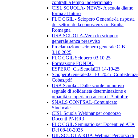
contratti a tempo indeterminato
CISL SCUOLA- NEWS- A scuola diamo
forma al futuro
FLC CGIL - Sciopero Generale-la risposta
dei settori della conoscenza in Emilia
Romagna
USB SCUOLA-Verso lo sciopero
generale senza preavviso
Proclamazione sciopero generale CIB
3.10.2025
FLC CGIL Sciopero 03.10.25
Formazione FONDO
ESPERO_CislScuolaER 14-10-25
ScioperoGenerale03_10_2025_Confederazi
Cobas.pdf
USB Scuola - Dalle scuole un nuovo
segnale di solidarietà determinazione e
umanità scioperiamo ancora il 3 ottobre
SNALS CONFSAL-Comunicato
Sindacale
CISL Scuola-Webinar per concorso
Docenti PNRR3
FLC CGIL Seminario per Docenti ed ATA
Del 08-10-2025
UIL SCUOLA RUA-Webinar Percorso di