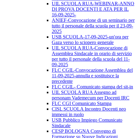
UIL SCUOLA RUA-WEBINAR-ANNO
DI PROVA DOCENTI E ATA PER IL
16-09-2025-
ANIEF-Convocazione di un seminario per
tutto il personale della scuola per il 23-09-
2025
USB SCUOLA-17-09-2025-un'ora per
Gaza verso lo sciopero generale
UIL SCUOLA RUA-Convocazione di
Assemblea Sindacale in orario di servizio
per tutto il personale della scuola del 11-
09-2025
FLC CGIL-Convocazione Assemblea del
11-09-2025-annulla e sostituisce la
precedente
FLC CGIL- Comunicato stampa del sit-in
UIL SCUOLA RUA Assegno ad
personam Vademecum per Docenti IRC
FLC CGI Comunicato Stampa
CISL SCUOLA Incontro Docenti neo
immessi in ruolo
USB Pubblico Impiego Comunicato
Sindacale
CESP BOLOGNA Convegno di
Formazione su Nuove Indicazioni