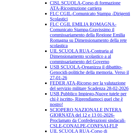
CISL SCUOLA-Corso di formazione
ATA-Ricostruzione carriera
FLC CGIL-Comunicato Stampa -Dirigenti
Scolastici
FLC CGIL EMILIA ROMAGNA-
Comunicato Stampa-Gravissimo il
commissariamento della Regione Emilia
Romagna su Dimensionamento della rete
scolastica
UIL SCUOLA RUA-Contraria al
Dimensionamento scolastico a al
commissariamento del Governo
USB SCUOLA-Organizza il dibattito-
Genocidi-politiche della memoria. Verso il
27-01-26
FEDER ATA-Ricorso per la valutazione
del servizio militare Scadenza 28-02-2026
USB Pubblico Impiego-Nuove tutele per
chi è iscritto- Riprendiamoci quel che è
nostro!
SCIOPERO NAZIONALE INTERA
GIORNATA del 12 e 13 01-2026-
Proclamato da Confederazioni sindacali-
CSLE-CONALPE-CONFSAI-FLP
UIL SCUOLA RUA-Corso di