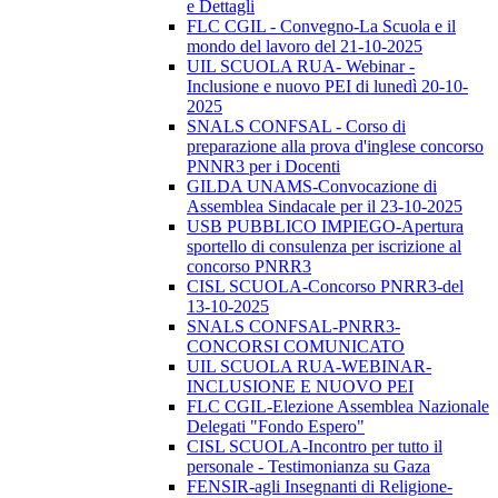
e Dettagli
FLC CGIL - Convegno-La Scuola e il
mondo del lavoro del 21-10-2025
UIL SCUOLA RUA- Webinar -
Inclusione e nuovo PEI di lunedì 20-10-
2025
SNALS CONFSAL - Corso di
preparazione alla prova d'inglese concorso
PNNR3 per i Docenti
GILDA UNAMS-Convocazione di
Assemblea Sindacale per il 23-10-2025
USB PUBBLICO IMPIEGO-Apertura
sportello di consulenza per iscrizione al
concorso PNRR3
CISL SCUOLA-Concorso PNRR3-del
13-10-2025
SNALS CONFSAL-PNRR3-
CONCORSI COMUNICATO
UIL SCUOLA RUA-WEBINAR-
INCLUSIONE E NUOVO PEI
FLC CGIL-Elezione Assemblea Nazionale
Delegati "Fondo Espero"
CISL SCUOLA-Incontro per tutto il
personale - Testimonianza su Gaza
FENSIR-agli Insegnanti di Religione-