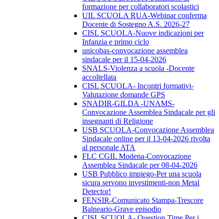
formazione per collaboratori scolastici
UIL SCUOLA RUA-Webinar conferma
Docente di Sostegno A.S. 2026-27
CISL SCUOLA-Nuove indicazioni per
Infanzia e primo ciclo
unicobas-convocazione assemblea
sindacale per il 15-04-2026
SNALS-Violenza a scuola -Docente
accoltellata
CISL SCUOLA- Incontri formativi-
Valutazione domande GPS
SNADIR-GILDA -UNAMS-
Convocazione Assemblea Sindacale per gli
insegnanti di Religione
USB SCUOLA-Convocazione Assemblea
Sindacale online per il 13-04-2026 rivolta
al personale ATA
FLC CGIL Modena-Convocazione
Assemblea Sindacale per 08-04-2026
USB Pubblico impiego-Per una scuola
sicura servono investimenti-non Metal
Detector!
FENSIR-Comunicato Stampa-Trescore
Balneario-Grave episodio
CISL SCUOLA- Question Time Per i