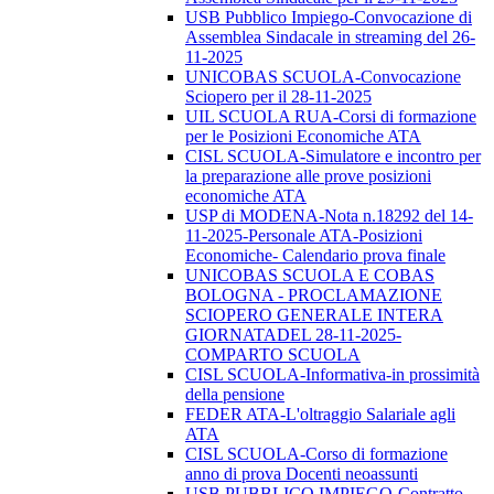
USB Pubblico Impiego-Convocazione di
Assemblea Sindacale in streaming del 26-
11-2025
UNICOBAS SCUOLA-Convocazione
Sciopero per il 28-11-2025
UIL SCUOLA RUA-Corsi di formazione
per le Posizioni Economiche ATA
CISL SCUOLA-Simulatore e incontro per
la preparazione alle prove posizioni
economiche ATA
USP di MODENA-Nota n.18292 del 14-
11-2025-Personale ATA-Posizioni
Economiche- Calendario prova finale
UNICOBAS SCUOLA E COBAS
BOLOGNA - PROCLAMAZIONE
SCIOPERO GENERALE INTERA
GIORNATADEL 28-11-2025-
COMPARTO SCUOLA
CISL SCUOLA-Informativa-in prossimità
della pensione
FEDER ATA-L'oltraggio Salariale agli
ATA
CISL SCUOLA-Corso di formazione
anno di prova Docenti neoassunti
USB PUBBLICO IMPIEGO-Contratto