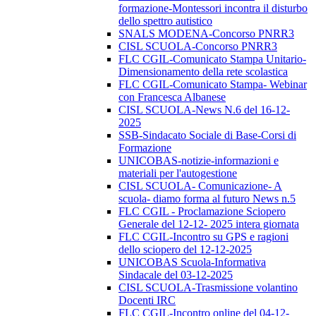
formazione-Montessori incontra il disturbo
dello spettro autistico
SNALS MODENA-Concorso PNRR3
CISL SCUOLA-Concorso PNRR3
FLC CGIL-Comunicato Stampa Unitario-
Dimensionamento della rete scolastica
FLC CGIL-Comunicato Stampa- Webinar
con Francesca Albanese
CISL SCUOLA-News N.6 del 16-12-
2025
SSB-Sindacato Sociale di Base-Corsi di
Formazione
UNICOBAS-notizie-informazioni e
materiali per l'autogestione
CISL SCUOLA- Comunicazione- A
scuola- diamo forma al futuro News n.5
FLC CGIL - Proclamazione Sciopero
Generale del 12-12- 2025 intera giornata
FLC CGIL-Incontro su GPS e ragioni
dello sciopero del 12-12-2025
UNICOBAS Scuola-Informativa
Sindacale del 03-12-2025
CISL SCUOLA-Trasmissione volantino
Docenti IRC
FLC CGIL-Incontro online del 04-12-