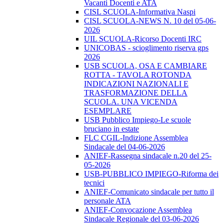
Vacanti Docenti e ATA
CISL SCUOLA-Informativa Naspi
CISL SCUOLA-NEWS N. 10 del 05-06-
2026
UIL SCUOLA-Ricorso Docenti IRC
UNICOBAS - scioglimento riserva gps
2026
USB SCUOLA, OSA E CAMBIARE
ROTTA - TAVOLA ROTONDA
INDICAZIONI NAZIONALI E
TRASFORMAZIONE DELLA
SCUOLA. UNA VICENDA
ESEMPLARE
USB Pubblico Impiego-Le scuole
bruciano in estate
FLC CGIL-Indizione Assemblea
Sindacale del 04-06-2026
ANIEF-Rassegna sindacale n.20 del 25-
05-2026
USB-PUBBLICO IMPIEGO-Riforma dei
tecnici
ANIEF-Comunicato sindacale per tutto il
personale ATA
ANIEF-Convocazione Assemblea
Sindacale Regionale del 03-06-2026