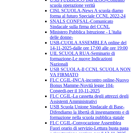
scuola operazione verità
CISL SCUOLA-News A scuola diamo
forma al futuro Speciale CCNL 2022-24
SNALS CONFSAL-Comunicato
Sindacale sulla firma del CCNL
Ministero Pubblica Istruzione - L'italia
delle donne-
USB-CUOLA ASSEMBLEA online del
14-11-2025-dalle ore 17:00 alle ore 19:00
UIL SCUOLA RUA-Seminario di
formazione-Le nuove Indicazioni
Nazionali
USB SCUOLA-Il CCNL SCUOLA NON
VA FIRMATO
FLC CGIL-INCA-incontro online-Nuovo
Bonus Mamme-Novità legge 104-
Congedi-per il 10-11-2025
FLC CGIL-La cassetta degli attrezzi degli
Assistenti Amministrativi
USB Scuola Unione Sindacale di Base-
Difendiamo la libertà di insegnamento e di
formazione nella scuola pubblica statale
FLC CGIL-Convocazione Assemblea
Fuori orario di servizio-Lettura busta paga