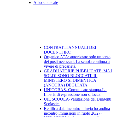
Albo sindacale
CONTRATTI ANNUALI DEI
DOCENTI IRC
Organico ATA: autorizzato solo un terzo
dei posti necessari. La scuola continua a
vivere di precarietà.
GRADUATORIE PUBBLICATE, MA I
SOLDI SONO BLOCCATI! IL
MINISTERO SI DIMENTICA
(ANCORA) DEGLI ATA.
UNICOBAS- Comunicato stampa-La
Libertà di espressione non si tocca!
UIL SCUOLA-Valutazione dei Dirigenti
Scolastici
Rettifica data incontro – Invio locandina
incontro immissioni in ruolo 26/27-