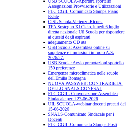
USB SCUOLA-Apertura sportello
Assegnazioni Provvisorie e Utilizzazioni
FLC CGIL-Comunicato Stampa-Piano
Estate
CISL Scuola-Vertenze-Ricorsi
TFA Sostegno XI Ciclo, lunedì 6 luglio
diretta nazionale Uil Scuola per rispondere
ai quesiti degli aspiranti
adeguamento OD ata
USB Scuola: Assemblea online su
supplenze e immissioni in ruolo A.S.
2026/27-
USB Scuola: Avvio prenotazioni sportello
150 preferenze
Emergenza microclimatica nelle scuole
dell'Emilia Romagna
NUOVA PASSWEB: CONTRARIETA'
DELLO SNALS-CONFSAL
FLC CGIL- Convocazione Assemblea
Sindacale per il 23-06-2026
UIL SCUOLA-webinar docenti precari del
15-06-2026
SNALS-Comunicato Sindacale per i
Docenti
FLC CGIL-Comunicato Stampa-Posti