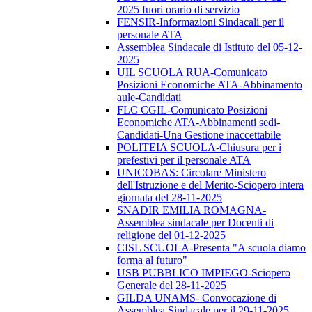
2025 fuori orario di servizio
FENSIR-Informazioni Sindacali per il
personale ATA
Assemblea Sindacale di Istituto del 05-12-
2025
UIL SCUOLA RUA-Comunicato
Posizioni Economiche ATA-Abbinamento
aule-Candidati
FLC CGIL-Comunicato Posizioni
Economiche ATA-Abbinamenti sedi-
Candidati-Una Gestione inaccettabile
POLITEIA SCUOLA-Chiusura per i
prefestivi per il personale ATA
UNICOBAS: Circolare Ministero
dell'Istruzione e del Merito-Sciopero intera
giornata del 28-11-2025
SNADIR EMILIA ROMAGNA-
Assemblea sindacale per Docenti di
religione del 01-12-2025
CISL SCUOLA-Presenta "A scuola diamo
forma al futuro"
USB PUBBLICO IMPIEGO-Sciopero
Generale del 28-11-2025
GILDA UNAMS- Convocazione di
Assemblea Sindacale per il 29-11-2025