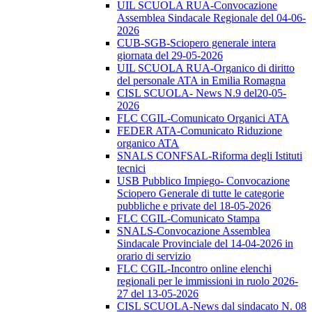
UIL SCUOLA RUA-Convocazione
Assemblea Sindacale Regionale del 04-06-
2026
CUB-SGB-Sciopero generale intera
giornata del 29-05-2026
UIL SCUOLA RUA-Organico di diritto
del personale ATA in Emilia Romagna
CISL SCUOLA- News N.9 del20-05-
2026
FLC CGIL-Comunicato Organici ATA
FEDER ATA-Comunicato Riduzione
organico ATA
SNALS CONFSAL-Riforma degli Istituti
tecnici
USB Pubblico Impiego- Convocazione
Sciopero Generale di tutte le categorie
pubbliche e private del 18-05-2026
FLC CGIL-Comunicato Stampa
SNALS-Convocazione Assemblea
Sindacale Provinciale del 14-04-2026 in
orario di servizio
FLC CGIL-Incontro online elenchi
regionali per le immissioni in ruolo 2026-
27 del 13-05-2026
CISL SCUOLA-News dal sindacato N. 08