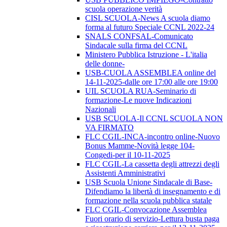
scuola operazione verità
CISL SCUOLA-News A scuola diamo
forma al futuro Speciale CCNL 2022-24
SNALS CONFSAL-Comunicato
Sindacale sulla firma del CCNL
Ministero Pubblica Istruzione - L'italia
delle donne-
USB-CUOLA ASSEMBLEA online del
14-11-2025-dalle ore 17:00 alle ore 19:00
UIL SCUOLA RUA-Seminario di
formazione-Le nuove Indicazioni
Nazionali
USB SCUOLA-Il CCNL SCUOLA NON
VA FIRMATO
FLC CGIL-INCA-incontro online-Nuovo
Bonus Mamme-Novità legge 104-
Congedi-per il 10-11-2025
FLC CGIL-La cassetta degli attrezzi degli
Assistenti Amministrativi
USB Scuola Unione Sindacale di Base-
Difendiamo la libertà di insegnamento e di
formazione nella scuola pubblica statale
FLC CGIL-Convocazione Assemblea
Fuori orario di servizio-Lettura busta paga