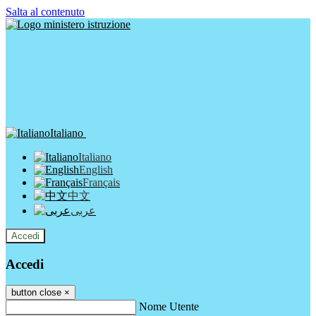
Salta al contenuto
Italiano
Italiano
English
Français
中文
عربى
Accedi
Accedi
button close
×
Nome Utente