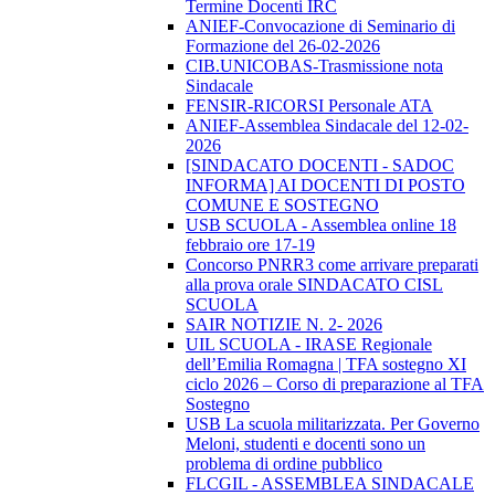
Termine Docenti IRC
ANIEF-Convocazione di Seminario di
Formazione del 26-02-2026
CIB.UNICOBAS-Trasmissione nota
Sindacale
FENSIR-RICORSI Personale ATA
ANIEF-Assemblea Sindacale del 12-02-
2026
[SINDACATO DOCENTI - SADOC
INFORMA] AI DOCENTI DI POSTO
COMUNE E SOSTEGNO
USB SCUOLA - Assemblea online 18
febbraio ore 17-19
Concorso PNRR3 come arrivare preparati
alla prova orale SINDACATO CISL
SCUOLA
SAIR NOTIZIE N. 2- 2026
UIL SCUOLA - IRASE Regionale
dell’Emilia Romagna | TFA sostegno XI
ciclo 2026 – Corso di preparazione al TFA
Sostegno
USB La scuola militarizzata. Per Governo
Meloni, studenti e docenti sono un
problema di ordine pubblico
FLCGIL - ASSEMBLEA SINDACALE