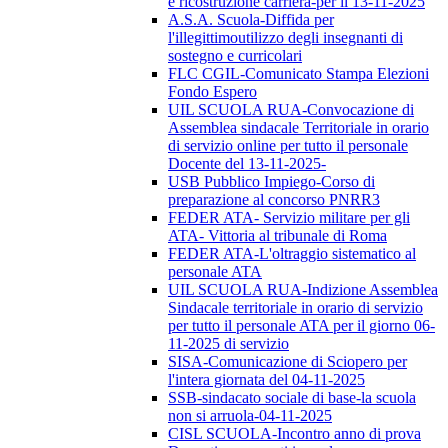
e ricostruzione carriera-per il 13-11-2025
A.S.A. Scuola-Diffida per
l'illegittimoutilizzo degli insegnanti di
sostegno e curricolari
FLC CGIL-Comunicato Stampa Elezioni
Fondo Espero
UIL SCUOLA RUA-Convocazione di
Assemblea sindacale Territoriale in orario
di servizio online per tutto il personale
Docente del 13-11-2025-
USB Pubblico Impiego-Corso di
preparazione al concorso PNRR3
FEDER ATA- Servizio militare per gli
ATA- Vittoria al tribunale di Roma
FEDER ATA-L'oltraggio sistematico al
personale ATA
UIL SCUOLA RUA-Indizione Assemblea
Sindacale territoriale in orario di servizio
per tutto il personale ATA per il giorno 06-
11-2025 di servizio
SISA-Comunicazione di Sciopero per
l'intera giornata del 04-11-2025
SSB-sindacato sociale di base-la scuola
non si arruola-04-11-2025
CISL SCUOLA-Incontro anno di prova