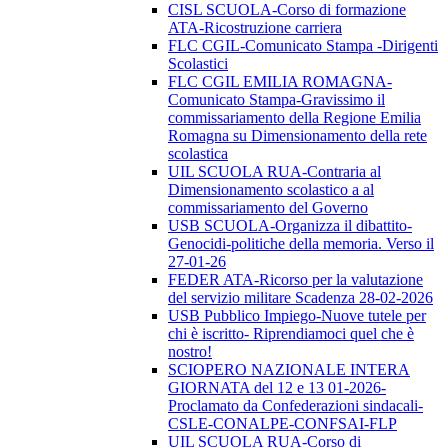
CISL SCUOLA-Corso di formazione
ATA-Ricostruzione carriera
FLC CGIL-Comunicato Stampa -Dirigenti
Scolastici
FLC CGIL EMILIA ROMAGNA-
Comunicato Stampa-Gravissimo il
commissariamento della Regione Emilia
Romagna su Dimensionamento della rete
scolastica
UIL SCUOLA RUA-Contraria al
Dimensionamento scolastico a al
commissariamento del Governo
USB SCUOLA-Organizza il dibattito-
Genocidi-politiche della memoria. Verso il
27-01-26
FEDER ATA-Ricorso per la valutazione
del servizio militare Scadenza 28-02-2026
USB Pubblico Impiego-Nuove tutele per
chi è iscritto- Riprendiamoci quel che è
nostro!
SCIOPERO NAZIONALE INTERA
GIORNATA del 12 e 13 01-2026-
Proclamato da Confederazioni sindacali-
CSLE-CONALPE-CONFSAI-FLP
UIL SCUOLA RUA-Corso di