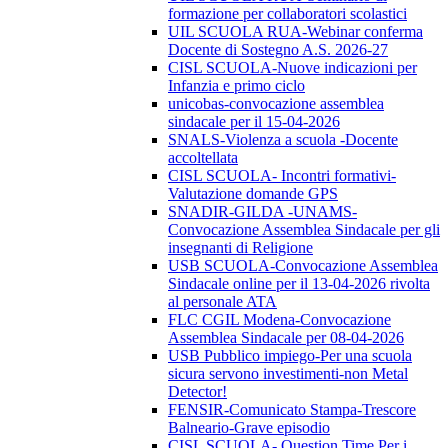
formazione per collaboratori scolastici
UIL SCUOLA RUA-Webinar conferma
Docente di Sostegno A.S. 2026-27
CISL SCUOLA-Nuove indicazioni per
Infanzia e primo ciclo
unicobas-convocazione assemblea
sindacale per il 15-04-2026
SNALS-Violenza a scuola -Docente
accoltellata
CISL SCUOLA- Incontri formativi-
Valutazione domande GPS
SNADIR-GILDA -UNAMS-
Convocazione Assemblea Sindacale per gli
insegnanti di Religione
USB SCUOLA-Convocazione Assemblea
Sindacale online per il 13-04-2026 rivolta
al personale ATA
FLC CGIL Modena-Convocazione
Assemblea Sindacale per 08-04-2026
USB Pubblico impiego-Per una scuola
sicura servono investimenti-non Metal
Detector!
FENSIR-Comunicato Stampa-Trescore
Balneario-Grave episodio
CISL SCUOLA- Question Time Per i