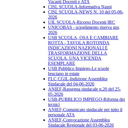
Vacanti Docenti e ATA
CISL SCUOLA-Informativa Naspi
CISL SCUOLA-NEWS N. 10 del 05-06-
2026
UIL SCUOLA-Ricorso Docenti IRC
UNICOBAS - scioglimento riserva gps
2026
USB SCUOLA, OSA E CAMBIARE
ROTTA - TAVOLA ROTONDA
INDICAZIONI NAZIONALI E
TRASFORMAZIONE DELLA
SCUOLA. UNA VICENDA
ESEMPLARE
USB Pubblico Impiego-Le scuole
bruciano in estate
FLC CGIL-Indizione Assemblea
Sindacale del 04-06-2026
ANIEF-Rassegna sindacale n.20 del 25-
05-2026
USB-PUBBLICO IMPIEGO-Riforma dei
tecnici
ANIEF-Comunicato sindacale per tutto il
personale ATA
ANIEF-Convocazione Assemblea
Sindacale Regionale del 03-06-2026