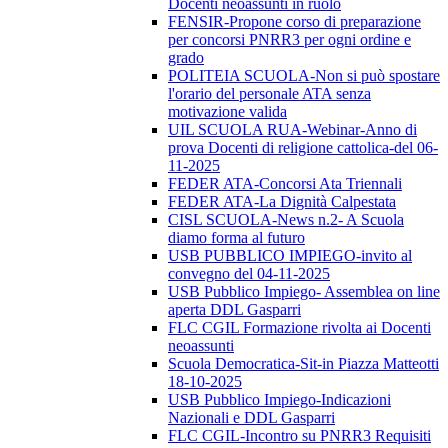
Docenti neoassunti in ruolo
FENSIR-Propone corso di preparazione
per concorsi PNRR3 per ogni ordine e
grado
POLITEIA SCUOLA-Non si può spostare
l'orario del personale ATA senza
motivazione valida
UIL SCUOLA RUA-Webinar-Anno di
prova Docenti di religione cattolica-del 06-
11-2025
FEDER ATA-Concorsi Ata Triennali
FEDER ATA-La Dignità Calpestata
CISL SCUOLA-News n.2- A Scuola
diamo forma al futuro
USB PUBBLICO IMPIEGO-invito al
convegno del 04-11-2025
USB Pubblico Impiego- Assemblea on line
aperta DDL Gasparri
FLC CGIL Formazione rivolta ai Docenti
neoassunti
Scuola Democratica-Sit-in Piazza Matteotti
18-10-2025
USB Pubblico Impiego-Indicazioni
Nazionali e DDL Gasparri
FLC CGIL-Incontro su PNRR3 Requisiti