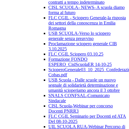
contratti a tempo indeterminato
CISL SCUOLA- NEWS- A scuola diamo
forma al futuro
FLC CGIL - Sciopero Generale-la risposta
dei settori della conoscenza in Emilia
Romagna
USB SCUOLA-Verso lo sciopero
generale senza preavviso
Proclamazione sciopero generale CIB
3.10.2025
FLC CGIL Sciopero 03.10.25
Formazione FONDO
ESPERO_CislScuolaER 14-10-25
ScioperoGenerale03_10_2025_Confederazi
Cobas.pdf
USB Scuola - Dalle scuole un nuovo
segnale di solidarietà determinazione e
umanità scioperiamo ancora il 3 ottobre
SNALS CONFSAL-Comunicato
Sindacale
CISL Scuola-Webinar per concorso
Docenti PNRR3
FLC CGIL Seminario per Docenti ed ATA
Del 08-10-2025
UIL SCUOLA RUA-Webinar Percorso di