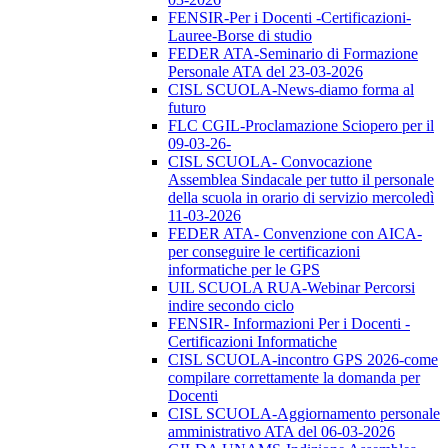
FENSIR-Per i Docenti -Certificazioni-
Lauree-Borse di studio
FEDER ATA-Seminario di Formazione
Personale ATA del 23-03-2026
CISL SCUOLA-News-diamo forma al
futuro
FLC CGIL-Proclamazione Sciopero per il
09-03-26-
CISL SCUOLA- Convocazione
Assemblea Sindacale per tutto il personale
della scuola in orario di servizio mercoledì
11-03-2026
FEDER ATA- Convenzione con AICA-
per conseguire le certificazioni
informatiche per le GPS
UIL SCUOLA RUA-Webinar Percorsi
indire secondo ciclo
FENSIR- Informazioni Per i Docenti -
Certificazioni Informatiche
CISL SCUOLA-incontro GPS 2026-come
compilare correttamente la domanda per
Docenti
CISL SCUOLA-Aggiornamento personale
amministrativo ATA del 06-03-2026