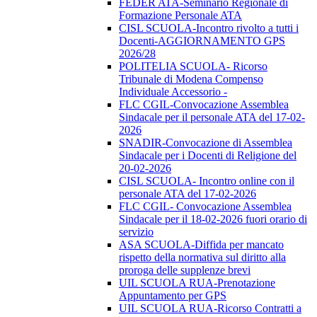
FEDER ATA-Seminario Regionale di
Formazione Personale ATA
CISL SCUOLA-Incontro rivolto a tutti i
Docenti-AGGIORNAMENTO GPS
2026/28
POLITELIA SCUOLA- Ricorso
Tribunale di Modena Compenso
Individuale Accessorio -
FLC CGIL-Convocazione Assemblea
Sindacale per il personale ATA del 17-02-
2026
SNADIR-Convocazione di Assemblea
Sindacale per i Docenti di Religione del
20-02-2026
CISL SCUOLA- Incontro online con il
personale ATA del 17-02-2026
FLC CGIL- Convocazione Assemblea
Sindacale per il 18-02-2026 fuori orario di
servizio
ASA SCUOLA-Diffida per mancato
rispetto della normativa sul diritto alla
proroga delle supplenze brevi
UIL SCUOLA RUA-Prenotazione
Appuntamento per GPS
UIL SCUOLA RUA-Ricorso Contratti a