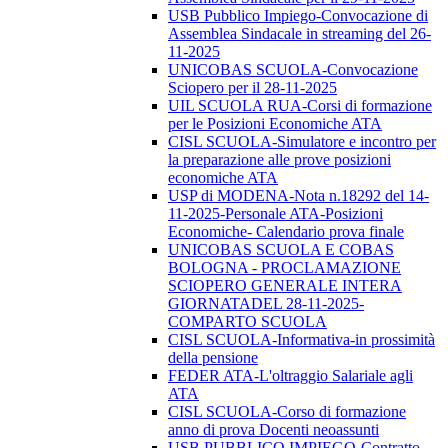
USB Pubblico Impiego-Convocazione di
Assemblea Sindacale in streaming del 26-
11-2025
UNICOBAS SCUOLA-Convocazione
Sciopero per il 28-11-2025
UIL SCUOLA RUA-Corsi di formazione
per le Posizioni Economiche ATA
CISL SCUOLA-Simulatore e incontro per
la preparazione alle prove posizioni
economiche ATA
USP di MODENA-Nota n.18292 del 14-
11-2025-Personale ATA-Posizioni
Economiche- Calendario prova finale
UNICOBAS SCUOLA E COBAS
BOLOGNA - PROCLAMAZIONE
SCIOPERO GENERALE INTERA
GIORNATADEL 28-11-2025-
COMPARTO SCUOLA
CISL SCUOLA-Informativa-in prossimità
della pensione
FEDER ATA-L'oltraggio Salariale agli
ATA
CISL SCUOLA-Corso di formazione
anno di prova Docenti neoassunti
USB PUBBLICO IMPIEGO-Contratto