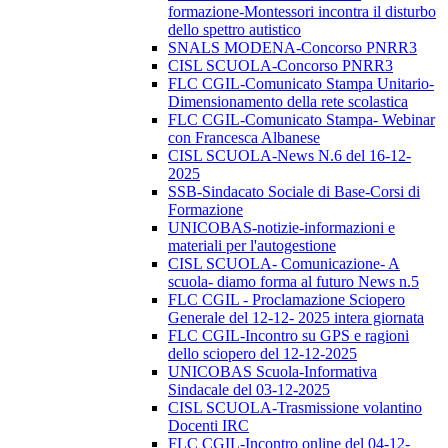
formazione-Montessori incontra il disturbo
dello spettro autistico
SNALS MODENA-Concorso PNRR3
CISL SCUOLA-Concorso PNRR3
FLC CGIL-Comunicato Stampa Unitario-
Dimensionamento della rete scolastica
FLC CGIL-Comunicato Stampa- Webinar
con Francesca Albanese
CISL SCUOLA-News N.6 del 16-12-
2025
SSB-Sindacato Sociale di Base-Corsi di
Formazione
UNICOBAS-notizie-informazioni e
materiali per l'autogestione
CISL SCUOLA- Comunicazione- A
scuola- diamo forma al futuro News n.5
FLC CGIL - Proclamazione Sciopero
Generale del 12-12- 2025 intera giornata
FLC CGIL-Incontro su GPS e ragioni
dello sciopero del 12-12-2025
UNICOBAS Scuola-Informativa
Sindacale del 03-12-2025
CISL SCUOLA-Trasmissione volantino
Docenti IRC
FLC CGIL-Incontro online del 04-12-