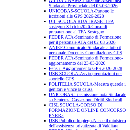
GILDA UNAMS-Indizione Assemblea
Sindacale Provinciale del 05-03-2026
UNICOBAS-SCUOLA-Partono le
iscrizioni alle GPS 2026-2028
UIL SCUOLA RUA-IRASE- TFA
sostegno XI ciclo2026-Corso di
preparazione al TFA Sostegno
FEDER ATA-Seminario di Formazione
per il personale ATA del 02-03-2026
ANIEF-Comunicato Sindacale a tutto il
personale Docente- Compilazione- GPS
FEDER ATA-Seminario di Formazione-
aggiornamento del 23-03-2026
Fensir- Aggiornamento GPS 2026-2028
USB SCUOLA-Avvio prenotazioni per
sportello GPS
POLITELIA SCUOLA-Maestra querela i
genitori e vince la causa
UNICOBAS-Trasmissione nota Sindacale
su Sentenza Cassazione Diritti Sindacali
CISL SCUOLA-CORSO DI
FORMAZIONE ONLINE CONCORSO
PNRR3
USB Pubblico Impiego-Nasce il ministero
dell'assistenza privatizzata di Valditara