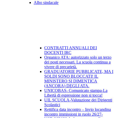
Albo sindacale
CONTRATTI ANNUALI DEI
DOCENTI IRC
Organico ATA: autorizzato solo un terzo
dei posti necessari. La scuola continua a
vivere di precarietà.
GRADUATORIE PUBBLICATE, MA I
SOLDI SONO BLOCCATI! IL
MINISTERO SI DIMENTICA
(ANCORA) DEGLI ATA.
UNICOBAS- Comunicato stampa-La
Libertà di espressione non si tocca!
UIL SCUOLA-Valutazione dei Dirigenti
Scolastici
Rettifica data incontro – Invio locandina
incontro immissioni in ruolo 26/27-