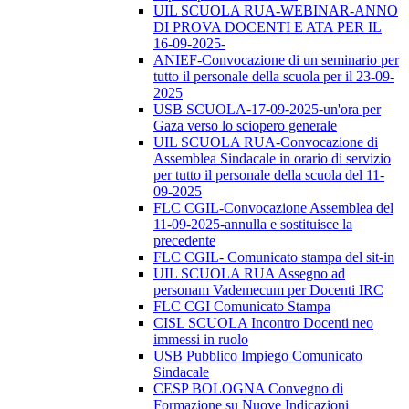
UIL SCUOLA RUA-WEBINAR-ANNO
DI PROVA DOCENTI E ATA PER IL
16-09-2025-
ANIEF-Convocazione di un seminario per
tutto il personale della scuola per il 23-09-
2025
USB SCUOLA-17-09-2025-un'ora per
Gaza verso lo sciopero generale
UIL SCUOLA RUA-Convocazione di
Assemblea Sindacale in orario di servizio
per tutto il personale della scuola del 11-
09-2025
FLC CGIL-Convocazione Assemblea del
11-09-2025-annulla e sostituisce la
precedente
FLC CGIL- Comunicato stampa del sit-in
UIL SCUOLA RUA Assegno ad
personam Vademecum per Docenti IRC
FLC CGI Comunicato Stampa
CISL SCUOLA Incontro Docenti neo
immessi in ruolo
USB Pubblico Impiego Comunicato
Sindacale
CESP BOLOGNA Convegno di
Formazione su Nuove Indicazioni