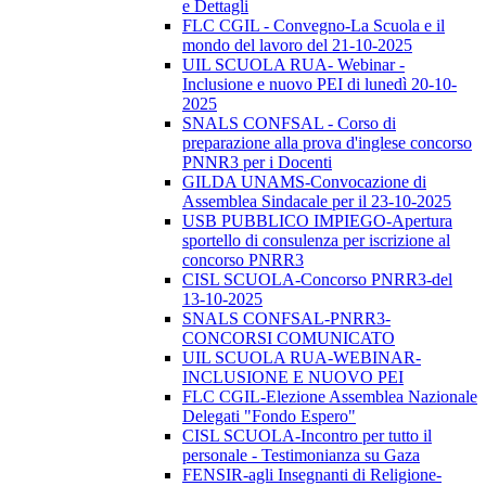
e Dettagli
FLC CGIL - Convegno-La Scuola e il
mondo del lavoro del 21-10-2025
UIL SCUOLA RUA- Webinar -
Inclusione e nuovo PEI di lunedì 20-10-
2025
SNALS CONFSAL - Corso di
preparazione alla prova d'inglese concorso
PNNR3 per i Docenti
GILDA UNAMS-Convocazione di
Assemblea Sindacale per il 23-10-2025
USB PUBBLICO IMPIEGO-Apertura
sportello di consulenza per iscrizione al
concorso PNRR3
CISL SCUOLA-Concorso PNRR3-del
13-10-2025
SNALS CONFSAL-PNRR3-
CONCORSI COMUNICATO
UIL SCUOLA RUA-WEBINAR-
INCLUSIONE E NUOVO PEI
FLC CGIL-Elezione Assemblea Nazionale
Delegati "Fondo Espero"
CISL SCUOLA-Incontro per tutto il
personale - Testimonianza su Gaza
FENSIR-agli Insegnanti di Religione-