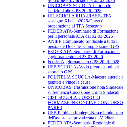
Sindacale Provinciale del 05-03-2026
UNICOBAS-SCUOLA-Partono le
iscrizioni alle GPS 2026-2028
UIL SCUOLA RUA-IRASE- TFA
sostegno XI ciclo2026-Corso di
preparazione al TFA Sostegno
FEDER ATA-Seminario di Formazione
per il personale ATA del 02-03-2026
ANIEF-Comunicato Sindacale a tutto il
personale Docente- Compilazione- GPS
FEDER ATA-Seminario di Formazione-
aggiornamento del 23-03-2026
Fensir- Aggiornamento GPS 2026-2028
USB SCUOLA-Avvio prenotazioni per
sportello GPS
POLITELIA SCUOLA-Maestra querela i
genitori e vince la causa
UNICOBAS-Trasmissione nota Sindacale
su Sentenza Cassazione Diritti Sindacali
CISL SCUOLA-CORSO DI
FORMAZIONE ONLINE CONCORSO
PNRR3
USB Pubblico Impiego-Nasce il ministero
dell'assistenza privatizzata di Valditara
FEDER ATA-Seminario Regionale di