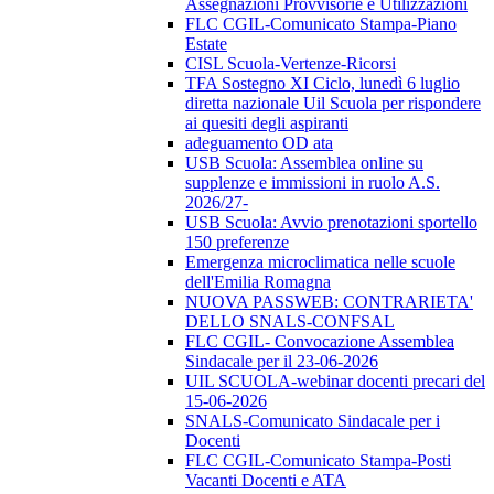
Assegnazioni Provvisorie e Utilizzazioni
FLC CGIL-Comunicato Stampa-Piano
Estate
CISL Scuola-Vertenze-Ricorsi
TFA Sostegno XI Ciclo, lunedì 6 luglio
diretta nazionale Uil Scuola per rispondere
ai quesiti degli aspiranti
adeguamento OD ata
USB Scuola: Assemblea online su
supplenze e immissioni in ruolo A.S.
2026/27-
USB Scuola: Avvio prenotazioni sportello
150 preferenze
Emergenza microclimatica nelle scuole
dell'Emilia Romagna
NUOVA PASSWEB: CONTRARIETA'
DELLO SNALS-CONFSAL
FLC CGIL- Convocazione Assemblea
Sindacale per il 23-06-2026
UIL SCUOLA-webinar docenti precari del
15-06-2026
SNALS-Comunicato Sindacale per i
Docenti
FLC CGIL-Comunicato Stampa-Posti
Vacanti Docenti e ATA