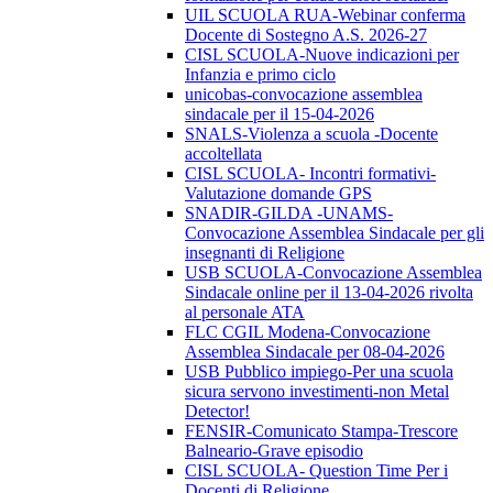
UIL SCUOLA RUA-Webinar conferma
Docente di Sostegno A.S. 2026-27
CISL SCUOLA-Nuove indicazioni per
Infanzia e primo ciclo
unicobas-convocazione assemblea
sindacale per il 15-04-2026
SNALS-Violenza a scuola -Docente
accoltellata
CISL SCUOLA- Incontri formativi-
Valutazione domande GPS
SNADIR-GILDA -UNAMS-
Convocazione Assemblea Sindacale per gli
insegnanti di Religione
USB SCUOLA-Convocazione Assemblea
Sindacale online per il 13-04-2026 rivolta
al personale ATA
FLC CGIL Modena-Convocazione
Assemblea Sindacale per 08-04-2026
USB Pubblico impiego-Per una scuola
sicura servono investimenti-non Metal
Detector!
FENSIR-Comunicato Stampa-Trescore
Balneario-Grave episodio
CISL SCUOLA- Question Time Per i
Docenti di Religione