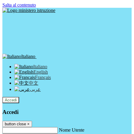
Salta al contenuto
Italiano
Italiano
English
Français
中文
عربى
Accedi
Accedi
button close
×
Nome Utente