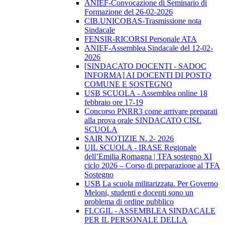
ANIEF-Convocazione di Seminario di
Formazione del 26-02-2026
CIB.UNICOBAS-Trasmissione nota
Sindacale
FENSIR-RICORSI Personale ATA
ANIEF-Assemblea Sindacale del 12-02-
2026
[SINDACATO DOCENTI - SADOC
INFORMA] AI DOCENTI DI POSTO
COMUNE E SOSTEGNO
USB SCUOLA - Assemblea online 18
febbraio ore 17-19
Concorso PNRR3 come arrivare preparati
alla prova orale SINDACATO CISL
SCUOLA
SAIR NOTIZIE N. 2- 2026
UIL SCUOLA - IRASE Regionale
dell’Emilia Romagna | TFA sostegno XI
ciclo 2026 – Corso di preparazione al TFA
Sostegno
USB La scuola militarizzata. Per Governo
Meloni, studenti e docenti sono un
problema di ordine pubblico
FLCGIL - ASSEMBLEA SINDACALE
PER IL PERSONALE DELLA