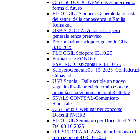
CISL SCUOLA- NEWS- A scuola diamo
forma al futuro
FLC CGIL - Sciopero Generale-la risposta
dei settori della conoscenza in Emilia
Romagna
USB SCUOLA-Verso lo sciopero
generale senza preavviso
Proclamazione sciopero generale CIB
3.10.2025
FLC CGIL Sciopero 03.10.25
Formazione FONDO
ESPERO_CislScuolaER 14-10-25
ScioperoGenerale03_10_2025_Confederazi
Cobas.pdf
USB Scuola - Dalle scuole un nuovo
segnale di solidarietà determinazione e
umanità scioperiamo ancora il 3 ottobre
SNALS CONFSAL-Comunicato
Sindacale
CISL Scuola-Webinar per concorso
Docenti PNRR3
FLC CGIL Seminario per Docenti ed ATA
Del 08-10-2025
UIL SCUOLA RUA-Webinar Percorso di
formazione del 03-10-2025