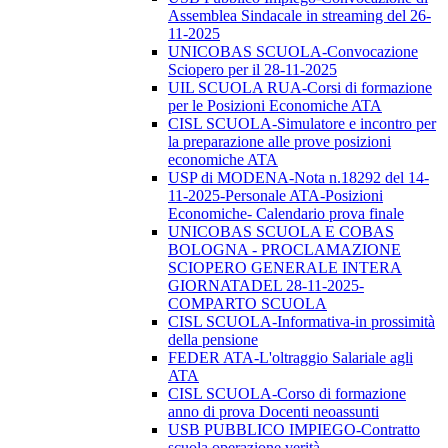
Assemblea Sindacale in streaming del 26-
11-2025
UNICOBAS SCUOLA-Convocazione
Sciopero per il 28-11-2025
UIL SCUOLA RUA-Corsi di formazione
per le Posizioni Economiche ATA
CISL SCUOLA-Simulatore e incontro per
la preparazione alle prove posizioni
economiche ATA
USP di MODENA-Nota n.18292 del 14-
11-2025-Personale ATA-Posizioni
Economiche- Calendario prova finale
UNICOBAS SCUOLA E COBAS
BOLOGNA - PROCLAMAZIONE
SCIOPERO GENERALE INTERA
GIORNATADEL 28-11-2025-
COMPARTO SCUOLA
CISL SCUOLA-Informativa-in prossimità
della pensione
FEDER ATA-L'oltraggio Salariale agli
ATA
CISL SCUOLA-Corso di formazione
anno di prova Docenti neoassunti
USB PUBBLICO IMPIEGO-Contratto
scuola operazione verità