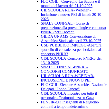
FLC CGIL - Convegno-La Scuola e il
mondo del lavoro del 21-10-2025
UIL SCUOLA RUA- Webinar -
Inclusione e nuovo PEI di lunedì 20-10-
2025
SNALS CONFSAL - Corso di
preparazione alla prova d'inglese concorso
PNNR3 per i Docenti
GILDA UNAMS-Convocazione di
Assemblea Sindacale per il 23-10-2025
USB PUBBLICO IMPIEGO-Apertura
sportello di consulenza per iscrizione al
concorso PNRR3
CISL SCUOLA-Concorso PNRR3-del
13-10-2025
SNALS CONFSAL-PNRR3-
CONCORSI COMUNICATO
UIL SCUOLA RUA-WEBINAR-
INCLUSIONE E NUOVO PEI
FLC CGIL-Elezione Assemblea Nazionale
Delegati "Fondo Espero"
CISL SCUOLA-Incontro per tutto il
personale - Testimonianza su Gaza
FENSIR-agli Insegnanti di Religione-
contratti a tempo indeterminato