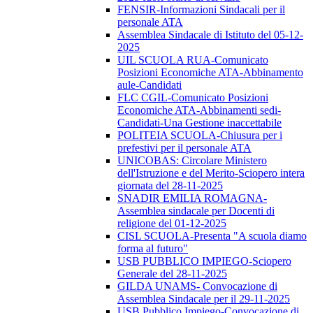
FENSIR-Informazioni Sindacali per il
personale ATA
Assemblea Sindacale di Istituto del 05-12-
2025
UIL SCUOLA RUA-Comunicato
Posizioni Economiche ATA-Abbinamento
aule-Candidati
FLC CGIL-Comunicato Posizioni
Economiche ATA-Abbinamenti sedi-
Candidati-Una Gestione inaccettabile
POLITEIA SCUOLA-Chiusura per i
prefestivi per il personale ATA
UNICOBAS: Circolare Ministero
dell'Istruzione e del Merito-Sciopero intera
giornata del 28-11-2025
SNADIR EMILIA ROMAGNA-
Assemblea sindacale per Docenti di
religione del 01-12-2025
CISL SCUOLA-Presenta "A scuola diamo
forma al futuro"
USB PUBBLICO IMPIEGO-Sciopero
Generale del 28-11-2025
GILDA UNAMS- Convocazione di
Assemblea Sindacale per il 29-11-2025
USB Pubblico Impiego-Convocazione di