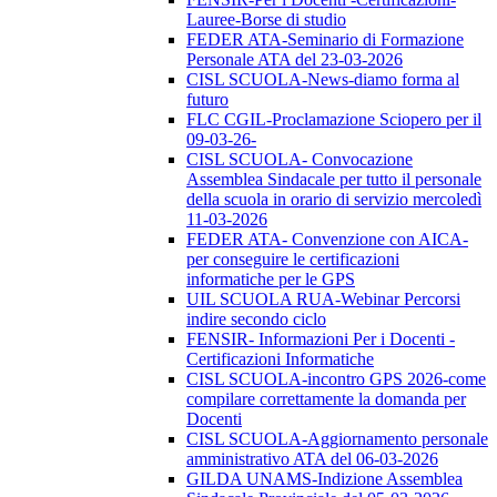
Lauree-Borse di studio
FEDER ATA-Seminario di Formazione
Personale ATA del 23-03-2026
CISL SCUOLA-News-diamo forma al
futuro
FLC CGIL-Proclamazione Sciopero per il
09-03-26-
CISL SCUOLA- Convocazione
Assemblea Sindacale per tutto il personale
della scuola in orario di servizio mercoledì
11-03-2026
FEDER ATA- Convenzione con AICA-
per conseguire le certificazioni
informatiche per le GPS
UIL SCUOLA RUA-Webinar Percorsi
indire secondo ciclo
FENSIR- Informazioni Per i Docenti -
Certificazioni Informatiche
CISL SCUOLA-incontro GPS 2026-come
compilare correttamente la domanda per
Docenti
CISL SCUOLA-Aggiornamento personale
amministrativo ATA del 06-03-2026
GILDA UNAMS-Indizione Assemblea