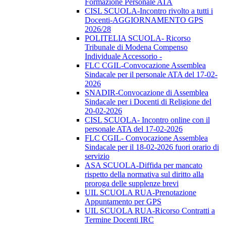
Formazione Personale ATA
CISL SCUOLA-Incontro rivolto a tutti i
Docenti-AGGIORNAMENTO GPS
2026/28
POLITELIA SCUOLA- Ricorso
Tribunale di Modena Compenso
Individuale Accessorio -
FLC CGIL-Convocazione Assemblea
Sindacale per il personale ATA del 17-02-
2026
SNADIR-Convocazione di Assemblea
Sindacale per i Docenti di Religione del
20-02-2026
CISL SCUOLA- Incontro online con il
personale ATA del 17-02-2026
FLC CGIL- Convocazione Assemblea
Sindacale per il 18-02-2026 fuori orario di
servizio
ASA SCUOLA-Diffida per mancato
rispetto della normativa sul diritto alla
proroga delle supplenze brevi
UIL SCUOLA RUA-Prenotazione
Appuntamento per GPS
UIL SCUOLA RUA-Ricorso Contratti a
Termine Docenti IRC