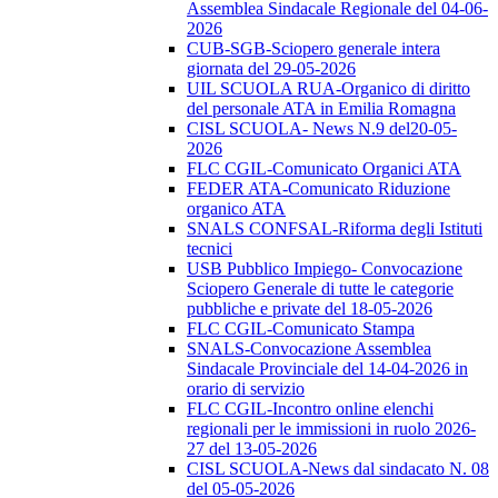
Assemblea Sindacale Regionale del 04-06-
2026
CUB-SGB-Sciopero generale intera
giornata del 29-05-2026
UIL SCUOLA RUA-Organico di diritto
del personale ATA in Emilia Romagna
CISL SCUOLA- News N.9 del20-05-
2026
FLC CGIL-Comunicato Organici ATA
FEDER ATA-Comunicato Riduzione
organico ATA
SNALS CONFSAL-Riforma degli Istituti
tecnici
USB Pubblico Impiego- Convocazione
Sciopero Generale di tutte le categorie
pubbliche e private del 18-05-2026
FLC CGIL-Comunicato Stampa
SNALS-Convocazione Assemblea
Sindacale Provinciale del 14-04-2026 in
orario di servizio
FLC CGIL-Incontro online elenchi
regionali per le immissioni in ruolo 2026-
27 del 13-05-2026
CISL SCUOLA-News dal sindacato N. 08
del 05-05-2026