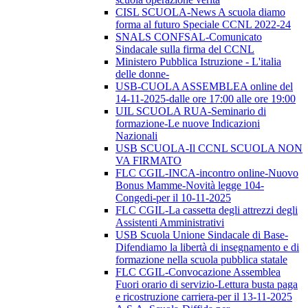
CISL SCUOLA-News A scuola diamo
forma al futuro Speciale CCNL 2022-24
SNALS CONFSAL-Comunicato
Sindacale sulla firma del CCNL
Ministero Pubblica Istruzione - L'italia
delle donne-
USB-CUOLA ASSEMBLEA online del
14-11-2025-dalle ore 17:00 alle ore 19:00
UIL SCUOLA RUA-Seminario di
formazione-Le nuove Indicazioni
Nazionali
USB SCUOLA-Il CCNL SCUOLA NON
VA FIRMATO
FLC CGIL-INCA-incontro online-Nuovo
Bonus Mamme-Novità legge 104-
Congedi-per il 10-11-2025
FLC CGIL-La cassetta degli attrezzi degli
Assistenti Amministrativi
USB Scuola Unione Sindacale di Base-
Difendiamo la libertà di insegnamento e di
formazione nella scuola pubblica statale
FLC CGIL-Convocazione Assemblea
Fuori orario di servizio-Lettura busta paga
e ricostruzione carriera-per il 13-11-2025