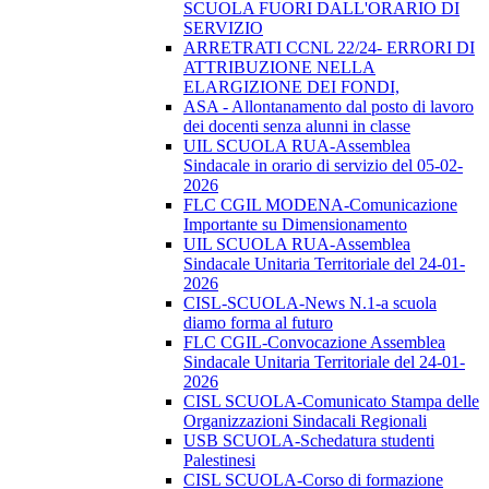
SCUOLA FUORI DALL'ORARIO DI
SERVIZIO
ARRETRATI CCNL 22/24- ERRORI DI
ATTRIBUZIONE NELLA
ELARGIZIONE DEI FONDI,
ASA - Allontanamento dal posto di lavoro
dei docenti senza alunni in classe
UIL SCUOLA RUA-Assemblea
Sindacale in orario di servizio del 05-02-
2026
FLC CGIL MODENA-Comunicazione
Importante su Dimensionamento
UIL SCUOLA RUA-Assemblea
Sindacale Unitaria Territoriale del 24-01-
2026
CISL-SCUOLA-News N.1-a scuola
diamo forma al futuro
FLC CGIL-Convocazione Assemblea
Sindacale Unitaria Territoriale del 24-01-
2026
CISL SCUOLA-Comunicato Stampa delle
Organizzazioni Sindacali Regionali
USB SCUOLA-Schedatura studenti
Palestinesi
CISL SCUOLA-Corso di formazione