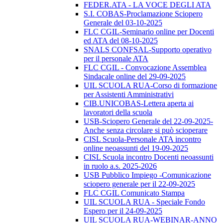
FEDER.ATA - LA VOCE DEGLI ATA
S.I. COBAS-Proclamazione Sciopero
Generale del 03-10-2025
FLC CGIL-Seminario online per Docenti
ed ATA del 08-10-2025
SNALS CONFSAL-Supporto operativo
per il personale ATA
FLC CGIL - Convocazione Assemblea
Sindacale online del 29-09-2025
UIL SCUOLA RUA-Corso di formazione
per Assistenti Amministrativi
CIB.UNICOBAS-Lettera aperta ai
lavoratori della scuola
USB-Sciopero Generale del 22-09-2025-
Anche senza circolare si può scioperare
CISL Scuola-Personale ATA incontro
online neoassunti del 19-09-2025
CISL Scuola incontro Docenti neoassunti
in ruolo a.s. 2025-2026
USB Pubblico Impiego -Comunicazione
sciopero generale per il 22-09-2025
FLC CGIL Comunicato Stampa
UIL SCUOLA RUA - Speciale Fondo
Espero per il 24-09-2025
UIL SCUOLA RUA-WEBINAR-ANNO