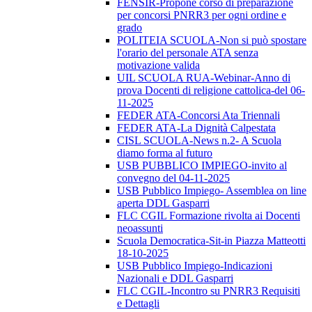
FENSIR-Propone corso di preparazione
per concorsi PNRR3 per ogni ordine e
grado
POLITEIA SCUOLA-Non si può spostare
l'orario del personale ATA senza
motivazione valida
UIL SCUOLA RUA-Webinar-Anno di
prova Docenti di religione cattolica-del 06-
11-2025
FEDER ATA-Concorsi Ata Triennali
FEDER ATA-La Dignità Calpestata
CISL SCUOLA-News n.2- A Scuola
diamo forma al futuro
USB PUBBLICO IMPIEGO-invito al
convegno del 04-11-2025
USB Pubblico Impiego- Assemblea on line
aperta DDL Gasparri
FLC CGIL Formazione rivolta ai Docenti
neoassunti
Scuola Democratica-Sit-in Piazza Matteotti
18-10-2025
USB Pubblico Impiego-Indicazioni
Nazionali e DDL Gasparri
FLC CGIL-Incontro su PNRR3 Requisiti
e Dettagli