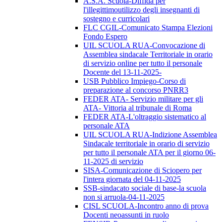
A.S.A. Scuola-Diffida per
l'illegittimoutilizzo degli insegnanti di
sostegno e curricolari
FLC CGIL-Comunicato Stampa Elezioni
Fondo Espero
UIL SCUOLA RUA-Convocazione di
Assemblea sindacale Territoriale in orario
di servizio online per tutto il personale
Docente del 13-11-2025-
USB Pubblico Impiego-Corso di
preparazione al concorso PNRR3
FEDER ATA- Servizio militare per gli
ATA- Vittoria al tribunale di Roma
FEDER ATA-L'oltraggio sistematico al
personale ATA
UIL SCUOLA RUA-Indizione Assemblea
Sindacale territoriale in orario di servizio
per tutto il personale ATA per il giorno 06-
11-2025 di servizio
SISA-Comunicazione di Sciopero per
l'intera giornata del 04-11-2025
SSB-sindacato sociale di base-la scuola
non si arruola-04-11-2025
CISL SCUOLA-Incontro anno di prova
Docenti neoassunti in ruolo