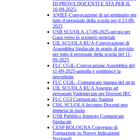
DI PROVA DOCENTI E ATA PER IL
16-09-2025-
ANIEF-Convocazione di un seminario per
tutto il personale della scuola per il 23-09-
2025
USB SCUOLA-17-09-2025-un'ora per
Gaza verso lo sciopero generale
UIL SCUOLA RUA-Convocazione di
Assemblea Sindacale in orario di servizio
per tutto il personale della scuola del 11-
09-2025
FLC CGIL-Convocazione Assemblea del
11-09-2025-annulla e sostituisce la
precedente
FLC CGIL- Comunicato stampa del sit-in
UIL SCUOLA RUA Assegno ad
personam Vademecum per Docenti IRC
FLC CGI Comunicato Stampa
CISL SCUOLA Incontro Docenti neo
immessi in ruolo
USB Pubblico Impiego Comunicato
Sindacale
CESP BOLOGNA Convegno di
Formazione su Nuove Indicazioni
Nazionali