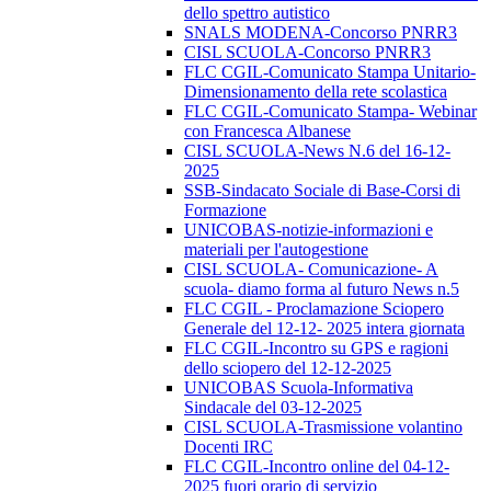
dello spettro autistico
SNALS MODENA-Concorso PNRR3
CISL SCUOLA-Concorso PNRR3
FLC CGIL-Comunicato Stampa Unitario-
Dimensionamento della rete scolastica
FLC CGIL-Comunicato Stampa- Webinar
con Francesca Albanese
CISL SCUOLA-News N.6 del 16-12-
2025
SSB-Sindacato Sociale di Base-Corsi di
Formazione
UNICOBAS-notizie-informazioni e
materiali per l'autogestione
CISL SCUOLA- Comunicazione- A
scuola- diamo forma al futuro News n.5
FLC CGIL - Proclamazione Sciopero
Generale del 12-12- 2025 intera giornata
FLC CGIL-Incontro su GPS e ragioni
dello sciopero del 12-12-2025
UNICOBAS Scuola-Informativa
Sindacale del 03-12-2025
CISL SCUOLA-Trasmissione volantino
Docenti IRC
FLC CGIL-Incontro online del 04-12-
2025 fuori orario di servizio