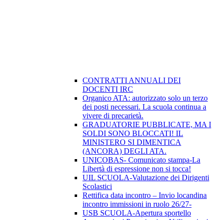
CONTRATTI ANNUALI DEI
DOCENTI IRC
Organico ATA: autorizzato solo un terzo
dei posti necessari. La scuola continua a
vivere di precarietà.
GRADUATORIE PUBBLICATE, MA I
SOLDI SONO BLOCCATI! IL
MINISTERO SI DIMENTICA
(ANCORA) DEGLI ATA.
UNICOBAS- Comunicato stampa-La
Libertà di espressione non si tocca!
UIL SCUOLA-Valutazione dei Dirigenti
Scolastici
Rettifica data incontro – Invio locandina
incontro immissioni in ruolo 26/27-
USB SCUOLA-Apertura sportello