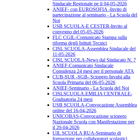
Sindacale Regionale pe il 04-05-2026
ANIEF- con EUROSOFIA -Invito di
partecipazione al seminario - La Scuola del
Noi
USB SCUOLA-E CESTER-Invito al
convegno del 05-05-2026
FLC CGIL-Comunicato Stampa sulla
riforma degli Istituti Tecnici
CISL SCUOLA-Assemblea Sindacale del
11-05-2026
CISL SCUOLA-News dal Sindacato N. 7
ANIEF-Comunicato Sindacale
Consulenza 24 mesi per il personale ATA
CUB-SUR -SGB- Sciopero Invalsi alla
Scuola Primaria del 06-05-2026
ANIEF-Seminario - La Scuola del Noi
CISLSCUOLA.EMILIA CENTRALE-
Graduatoria 24 mesi
USB SCUOLA-Convocazione Assemblea
online del 16-04-2026
UNICOBAS-Convocazione sciopero
Nazionale Scuola con Manifestazione per
il 20-04-2026
UIL SCUOLA RUA-Seminario di
formazione per collaboratori scolastici