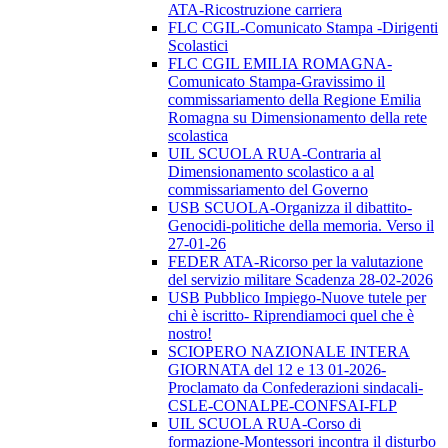
ATA-Ricostruzione carriera
FLC CGIL-Comunicato Stampa -Dirigenti
Scolastici
FLC CGIL EMILIA ROMAGNA-
Comunicato Stampa-Gravissimo il
commissariamento della Regione Emilia
Romagna su Dimensionamento della rete
scolastica
UIL SCUOLA RUA-Contraria al
Dimensionamento scolastico a al
commissariamento del Governo
USB SCUOLA-Organizza il dibattito-
Genocidi-politiche della memoria. Verso il
27-01-26
FEDER ATA-Ricorso per la valutazione
del servizio militare Scadenza 28-02-2026
USB Pubblico Impiego-Nuove tutele per
chi è iscritto- Riprendiamoci quel che è
nostro!
SCIOPERO NAZIONALE INTERA
GIORNATA del 12 e 13 01-2026-
Proclamato da Confederazioni sindacali-
CSLE-CONALPE-CONFSAI-FLP
UIL SCUOLA RUA-Corso di
formazione-Montessori incontra il disturbo