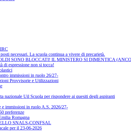
IRC
osti necessari. La scuola continua a vivere di precarietà.
LDI SONO BLOCCATI! IL MINISTERO SI DIMENTICA (ANCO
i espressione non si tocca!
lastici
ontro immissioni in ruolo 26/27-
ni Provvisorie e Utilizzazioni
te
a nazionale Uil Scuola per rispondere ai quesiti degli aspiranti
e immissioni in ruolo A.S. 2026/27-
50 preferenze
l'Emilia Romagna
DELLO SNALS-CONFSAL
ale per il 23-06-2026