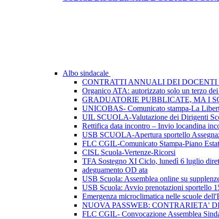
Albo sindacale
CONTRATTI ANNUALI DEI DOCENTI 
Organico ATA: autorizzato solo un terzo dei p
GRADUATORIE PUBBLICATE, MA I SO
UNICOBAS- Comunicato stampa-La Libertà d
UIL SCUOLA-Valutazione dei Dirigenti Sco
Rettifica data incontro – Invio locandina inc
USB SCUOLA-Apertura sportello Assegnazio
FLC CGIL-Comunicato Stampa-Piano Esta
CISL Scuola-Vertenze-Ricorsi
TFA Sostegno XI Ciclo, lunedì 6 luglio dirett
adeguamento OD ata
USB Scuola: Assemblea online su supplenze 
USB Scuola: Avvio prenotazioni sportello 1
Emergenza microclimatica nelle scuole del
NUOVA PASSWEB: CONTRARIETA' 
FLC CGIL- Convocazione Assemblea Sindac