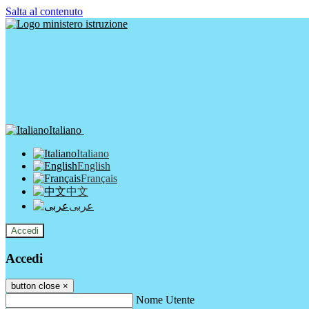
Salta al contenuto
Italiano
Italiano
English
Français
中文
عربى
Accedi
Accedi
button close
×
Nome Utente