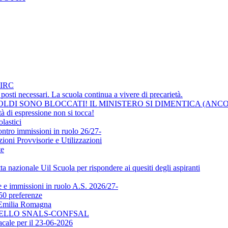
IRC
osti necessari. La scuola continua a vivere di precarietà.
LDI SONO BLOCCATI! IL MINISTERO SI DIMENTICA (ANCO
i espressione non si tocca!
lastici
ontro immissioni in ruolo 26/27-
ni Provvisorie e Utilizzazioni
te
a nazionale Uil Scuola per rispondere ai quesiti degli aspiranti
e immissioni in ruolo A.S. 2026/27-
50 preferenze
l'Emilia Romagna
DELLO SNALS-CONFSAL
ale per il 23-06-2026