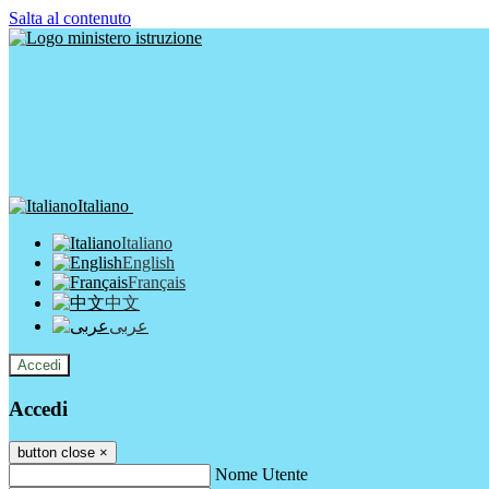
Salta al contenuto
Italiano
Italiano
English
Français
中文
عربى
Accedi
Accedi
button close
×
Nome Utente