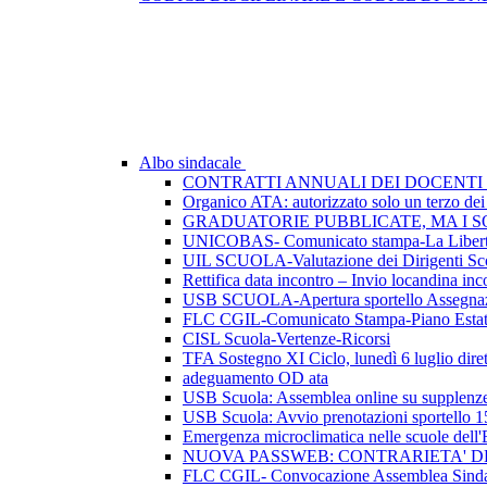
Albo sindacale
CONTRATTI ANNUALI DEI DOCENTI 
Organico ATA: autorizzato solo un terzo dei p
GRADUATORIE PUBBLICATE, MA I SO
UNICOBAS- Comunicato stampa-La Libertà d
UIL SCUOLA-Valutazione dei Dirigenti Sco
Rettifica data incontro – Invio locandina inc
USB SCUOLA-Apertura sportello Assegnazio
FLC CGIL-Comunicato Stampa-Piano Esta
CISL Scuola-Vertenze-Ricorsi
TFA Sostegno XI Ciclo, lunedì 6 luglio dirett
adeguamento OD ata
USB Scuola: Assemblea online su supplenze 
USB Scuola: Avvio prenotazioni sportello 1
Emergenza microclimatica nelle scuole del
NUOVA PASSWEB: CONTRARIETA' 
FLC CGIL- Convocazione Assemblea Sindac