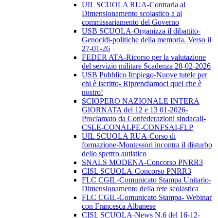
UIL SCUOLA RUA-Contraria al
Dimensionamento scolastico a al
commissariamento del Governo
USB SCUOLA-Organizza il dibattito-
Genocidi-politiche della memoria. Verso il
27-01-26
FEDER ATA-Ricorso per la valutazione
del servizio militare Scadenza 28-02-2026
USB Pubblico Impiego-Nuove tutele per
chi è iscritto- Riprendiamoci quel che è
nostro!
SCIOPERO NAZIONALE INTERA
GIORNATA del 12 e 13 01-2026-
Proclamato da Confederazioni sindacali-
CSLE-CONALPE-CONFSAI-FLP
UIL SCUOLA RUA-Corso di
formazione-Montessori incontra il disturbo
dello spettro autistico
SNALS MODENA-Concorso PNRR3
CISL SCUOLA-Concorso PNRR3
FLC CGIL-Comunicato Stampa Unitario-
Dimensionamento della rete scolastica
FLC CGIL-Comunicato Stampa- Webinar
con Francesca Albanese
CISL SCUOLA-News N.6 del 16-12-