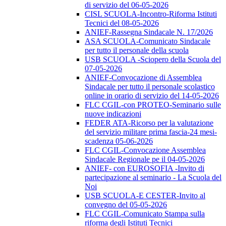
di servizio del 06-05-2026
CISL SCUOLA-Incontro-Riforma Istituti
Tecnici del 08-05-2026
ANIEF-Rassegna Sindacale N. 17/2026
ASA SCUOLA-Comunicato Sindacale
per tutto il personale della scuola
USB SCUOLA -Sciopero della Scuola del
07-05-2026
ANIEF-Convocazione di Assemblea
Sindacale per tutto il personale scolastico
online in orario di servizio del 14-05-2026
FLC CGIL-con PROTEO-Seminario sulle
nuove indicazioni
FEDER ATA-Ricorso per la valutazione
del servizio militare prima fascia-24 mesi-
scadenza 05-06-2026
FLC CGIL-Convocazione Assemblea
Sindacale Regionale pe il 04-05-2026
ANIEF- con EUROSOFIA -Invito di
partecipazione al seminario - La Scuola del
Noi
USB SCUOLA-E CESTER-Invito al
convegno del 05-05-2026
FLC CGIL-Comunicato Stampa sulla
riforma degli Istituti Tecnici