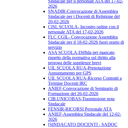
Sindacale per il personale ATA del 17-02-
2026
SNADIR-Convocazione di Assemblea
Sindacale per i Docenti di Religione del
20-02-2026
CISL SCUOLA- Incontro online con il
personale ATA del 17-02-2026
FLC CGIL- Convocazione Assemblea
Sindacale per il 18-02-2026 fuori orario di
servizio
ASA SCUOLA-Diffida per mancato
rispetto della normativa sul diritto alla
proroga delle supplenze brevi
UIL SCUOLA RUA-Prenotazione
Appuntamento per GPS
UIL SCUOLA RUA-Ricorso Contratti a
Termine Docenti IRC
ANIEF-Convocazione di Seminario di
Formazione del 26-02-2026
CIB.UNICOBAS-Trasmissione nota
Sindacale
FENSIR-RICORSI Personale ATA
ANIEF-Assemblea Sindacale del 12-02-
2026
[SINDACATO DOCENTI - SADOC