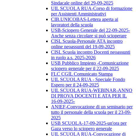
Sindacale online del 29-09-2025
UIL SCUOLA RUA-Corso di formazione
per Assistenti Amministrativi
CIB.UNICOBAS-Lettera aperta ai
lavoratori della scuola
USB-Sciopero Generale del 22-09-2025-
Anche senza circolare si può scioperare
CISL Scuola-Personale ATA incontro
online neoassunti del 19-09-2025
CISL Scuola incontro Docenti neoassunti
in ruolo a.s. 2025-2026
USB Pubblico Impiego -Comunicazione
sciopero generale per il 22-09-2025
FLC CGIL Comunicato Stampa
UIL SCUOLA RUA - Speciale Fondo
Espero per il 24-09-2025
UIL SCUOLA RUA-WEBINAR-ANNO
DI PROVA DOCENTI E ATA PER IL
16-09-2025-
ANIEF-Convocazione di un seminario per
tutto il personale della scuola per il 23-09-
2025
USB SCUOLA-17-09-2025-un'ora per
Gaza verso lo sciopero generale
UIL SCUOLA RUA-Convocazione di