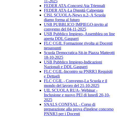
11-2025
FEDER ATA-Concorsi Ata Triennali
FEDER ATA-La Dignità Calpestata
CISL SCUOLA-News n.2- A Scuola
diamo forma al futuro
USB PUBBLICO IMPIEGO-invito al
convegno del 04-11-2025
USB Pubblico Impiego- Assemblea on line
aperta DDL Gasparri
FLC CGIL Formazione rivolta ai Docenti
neoassunti
Scuola Democratica-Sit-in Piazza Matteotti
18-10-2025
USB Pubblico Impiego-Indicazioni
Nazionali e DDL Gasparri
FLC CGIL-Incontro su PNRR3 Requisiti
e Dettagli
FLC CGIL - Convegno-La Scuola e il
mondo del lavoro del 21-10-2025
UIL SCUOLA RUA- Webinar -
Inclusione e nuovo PEI di lunedì 20-10-
2025
SNALS CONFSAL - Corso di
preparazione alla prova d'inglese concorso
PNNR3 per i Docenti