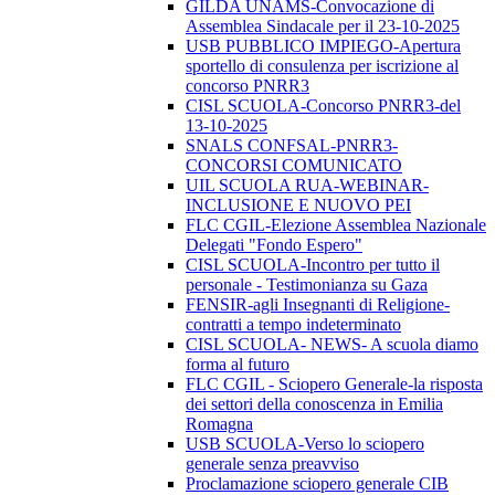
GILDA UNAMS-Convocazione di
Assemblea Sindacale per il 23-10-2025
USB PUBBLICO IMPIEGO-Apertura
sportello di consulenza per iscrizione al
concorso PNRR3
CISL SCUOLA-Concorso PNRR3-del
13-10-2025
SNALS CONFSAL-PNRR3-
CONCORSI COMUNICATO
UIL SCUOLA RUA-WEBINAR-
INCLUSIONE E NUOVO PEI
FLC CGIL-Elezione Assemblea Nazionale
Delegati "Fondo Espero"
CISL SCUOLA-Incontro per tutto il
personale - Testimonianza su Gaza
FENSIR-agli Insegnanti di Religione-
contratti a tempo indeterminato
CISL SCUOLA- NEWS- A scuola diamo
forma al futuro
FLC CGIL - Sciopero Generale-la risposta
dei settori della conoscenza in Emilia
Romagna
USB SCUOLA-Verso lo sciopero
generale senza preavviso
Proclamazione sciopero generale CIB