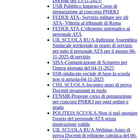
Docente del 13-11-2025-
USB Pubblico Impiego-Corso di
preparazione al concorso PNRR3
FEDER ATA- Servizio militare per gli
ATA- Vittoria al tribunale di Roma
FEDER ATA-L'oltraggio sistematico al
personale ATA
UIL SCUOLA RUA-Indizione Assemblea
Sindacale territoriale in orario di servizio
per tutto il personale ATA per il giorno 06-
11-2025 di servizio
SISA-Comunicazione di Sciopero per
l'intera giornata del 04-11-2025
SSB-sindacato sociale di base-la scuola
non si arruola-04-11-2025
CISL SCUOLA-Incontro anno di prova
Docenti neoassunti in ruolo
FENSIR-Propone corso di preparazione
per concorsi PNRR3 per ogni ordine e
grado
POLITEIA SCUOLA-Non si può spostare
l'orario del personale ATA senza
motivazione valida
UIL SCUOLA RUA-Webinar-Anno di
prova Docenti di religione cattolica-del 06-