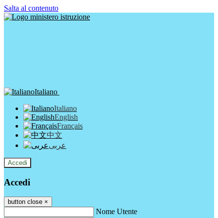
Salta al contenuto
Italiano
Italiano
English
Français
中文
عربى
Accedi
Accedi
button close
×
Nome Utente