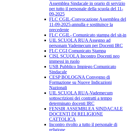
Assemblea Sindacale in orario di servizio
per tutto il personale della scuola del 11-
09-2025
FLC CGIL-Convocazione Assemblea del
11-09-2025-annulla e sostituisce la
precedente
FLC CGIL- Comunicato stampa del sit-in
UIL SCUOLA RUA Assegno ad
personam Vademecum per Docenti IRC
FLC CGI Comunicato Stampa
CISL SCUOLA Incontro Docenti neo
immessi in ruolo
USB Pubblico Impiego Comunicato
Sindacale
CESP BOLOGNA Convegno di
Formazione su Nuove Indicazioni
Nazionali
UIL SCUOLA RUA-Vademecum
sottoscrizioni dei contratti a tempo
determinato docenti IRC
FENSIR ASSEMBLEA SINDACALE
DOCENTI DI RELIGIONE
CATTOLICA
Incontro rivolto a tutto il personale di
religione