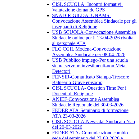
CISL SCUOLA- Incontri formativi-
Valutazione domande GPS
SNADIR-GILDA -UNAMS-
Convocazione Assemblea Sindacale per gli
insegnanti di Religione
USB SCUOLA-Convocazione Assemblea
Sindacale online per il 13-04-2026 rivolta
al personale ATA
FLC CGIL Modena-Convocazione
Assemblea Sindacale per 08-04-2026
USB Pubblico impiego-Per una scuola
sicura servono investimenti-non Metal
Detector!
FENSIR-Comunicato Stampa-Trescore
Balneario-Grave episodio
CISL SCUOLA- Question Time Per i
Docenti di Religione
ANIEF-Convocazione Assemblea
Sindacale Regionale del 30-03-2026
FEDER ATA-Seminario di formazione
ATA 23-03-2026
CISL SCUOLA-News dal Sindacato N. 5
del 20-03-2026
FEDER ATA- Comunicazione cambio
sede del seminario del 23-03-2026 a