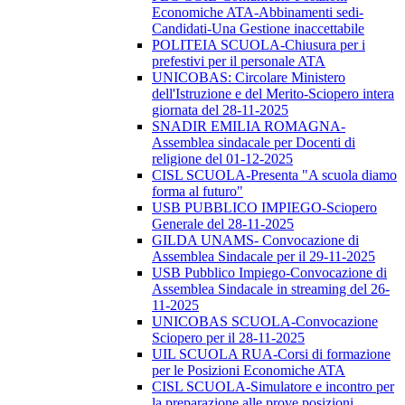
Economiche ATA-Abbinamenti sedi-
Candidati-Una Gestione inaccettabile
POLITEIA SCUOLA-Chiusura per i
prefestivi per il personale ATA
UNICOBAS: Circolare Ministero
dell'Istruzione e del Merito-Sciopero intera
giornata del 28-11-2025
SNADIR EMILIA ROMAGNA-
Assemblea sindacale per Docenti di
religione del 01-12-2025
CISL SCUOLA-Presenta "A scuola diamo
forma al futuro"
USB PUBBLICO IMPIEGO-Sciopero
Generale del 28-11-2025
GILDA UNAMS- Convocazione di
Assemblea Sindacale per il 29-11-2025
USB Pubblico Impiego-Convocazione di
Assemblea Sindacale in streaming del 26-
11-2025
UNICOBAS SCUOLA-Convocazione
Sciopero per il 28-11-2025
UIL SCUOLA RUA-Corsi di formazione
per le Posizioni Economiche ATA
CISL SCUOLA-Simulatore e incontro per
la preparazione alle prove posizioni