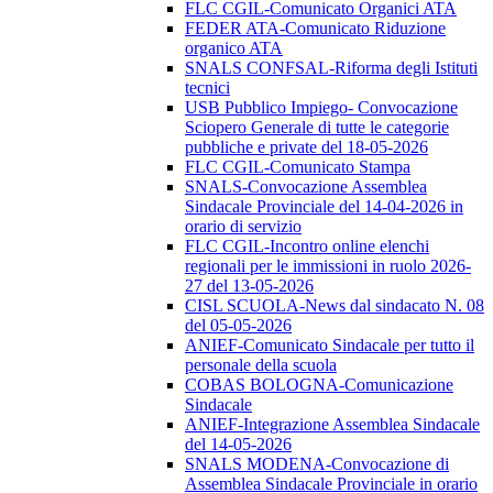
FLC CGIL-Comunicato Organici ATA
FEDER ATA-Comunicato Riduzione
organico ATA
SNALS CONFSAL-Riforma degli Istituti
tecnici
USB Pubblico Impiego- Convocazione
Sciopero Generale di tutte le categorie
pubbliche e private del 18-05-2026
FLC CGIL-Comunicato Stampa
SNALS-Convocazione Assemblea
Sindacale Provinciale del 14-04-2026 in
orario di servizio
FLC CGIL-Incontro online elenchi
regionali per le immissioni in ruolo 2026-
27 del 13-05-2026
CISL SCUOLA-News dal sindacato N. 08
del 05-05-2026
ANIEF-Comunicato Sindacale per tutto il
personale della scuola
COBAS BOLOGNA-Comunicazione
Sindacale
ANIEF-Integrazione Assemblea Sindacale
del 14-05-2026
SNALS MODENA-Convocazione di
Assemblea Sindacale Provinciale in orario