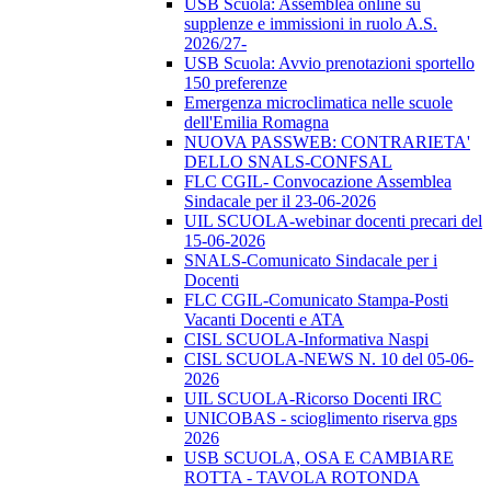
USB Scuola: Assemblea online su
supplenze e immissioni in ruolo A.S.
2026/27-
USB Scuola: Avvio prenotazioni sportello
150 preferenze
Emergenza microclimatica nelle scuole
dell'Emilia Romagna
NUOVA PASSWEB: CONTRARIETA'
DELLO SNALS-CONFSAL
FLC CGIL- Convocazione Assemblea
Sindacale per il 23-06-2026
UIL SCUOLA-webinar docenti precari del
15-06-2026
SNALS-Comunicato Sindacale per i
Docenti
FLC CGIL-Comunicato Stampa-Posti
Vacanti Docenti e ATA
CISL SCUOLA-Informativa Naspi
CISL SCUOLA-NEWS N. 10 del 05-06-
2026
UIL SCUOLA-Ricorso Docenti IRC
UNICOBAS - scioglimento riserva gps
2026
USB SCUOLA, OSA E CAMBIARE
ROTTA - TAVOLA ROTONDA