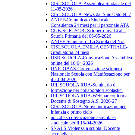
CISL SCUOLA-Assemblea Sindacale del
11-05-2026
CISL SCUOLA-News dal Sindacato N. 7
ANIEF-Comunicato Sindacale
Consulenza 24 mesi per il personale ATA
CUB-SUR -SGB- Sciopero Invalsi alla
Scuola Primaria del 06-05-2026
ANIEF-Seminario - La Scuola del Noi
CISLSCUOLA.EMILIA CENTRALE-
Graduatoria 24 mesi
USB SCUOLA-Convocazione Assemblea
online del 16-04-2026
UNICOBAS-Convocazione sciopero
Nazionale Scuola con Manifestazione per
il 20-04-2026
UIL SCUOLA RUA-Seminario di
formazione per collaboratori scolastici
UIL SCUOLA RUA-Webinar conferma
Docente di Sostegno A.S. 2026-27
CISL SCUOLA-Nuove indicazioni per
Infanzia e primo ciclo
unicobas-convocazione assemblea
sindacale per il 15-04-2026
SNALS-Violenza a scuola -Docente
accoltellata