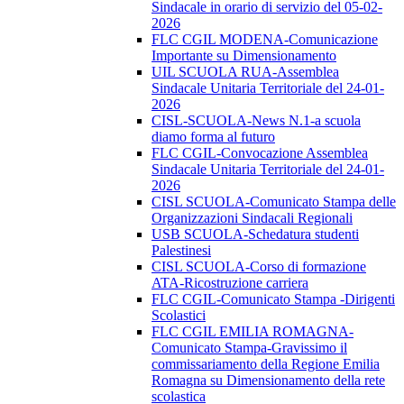
Sindacale in orario di servizio del 05-02-
2026
FLC CGIL MODENA-Comunicazione
Importante su Dimensionamento
UIL SCUOLA RUA-Assemblea
Sindacale Unitaria Territoriale del 24-01-
2026
CISL-SCUOLA-News N.1-a scuola
diamo forma al futuro
FLC CGIL-Convocazione Assemblea
Sindacale Unitaria Territoriale del 24-01-
2026
CISL SCUOLA-Comunicato Stampa delle
Organizzazioni Sindacali Regionali
USB SCUOLA-Schedatura studenti
Palestinesi
CISL SCUOLA-Corso di formazione
ATA-Ricostruzione carriera
FLC CGIL-Comunicato Stampa -Dirigenti
Scolastici
FLC CGIL EMILIA ROMAGNA-
Comunicato Stampa-Gravissimo il
commissariamento della Regione Emilia
Romagna su Dimensionamento della rete
scolastica