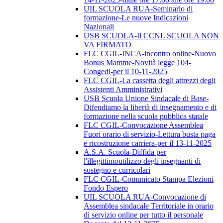
UIL SCUOLA RUA-Seminario di
formazione-Le nuove Indicazioni
Nazionali
USB SCUOLA-Il CCNL SCUOLA NON
VA FIRMATO
FLC CGIL-INCA-incontro online-Nuovo
Bonus Mamme-Novità legge 104-
Congedi-per il 10-11-2025
FLC CGIL-La cassetta degli attrezzi degli
Assistenti Amministrativi
USB Scuola Unione Sindacale di Base-
Difendiamo la libertà di insegnamento e di
formazione nella scuola pubblica statale
FLC CGIL-Convocazione Assemblea
Fuori orario di servizio-Lettura busta paga
e ricostruzione carriera-per il 13-11-2025
A.S.A. Scuola-Diffida per
l'illegittimoutilizzo degli insegnanti di
sostegno e curricolari
FLC CGIL-Comunicato Stampa Elezioni
Fondo Espero
UIL SCUOLA RUA-Convocazione di
Assemblea sindacale Territoriale in orario
di servizio online per tutto il personale