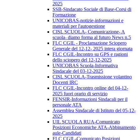
2025
SSB-Sindacato Sociale di Base-Corsi di
Formazione
UNICOBAS-notizie-informazioni e
materiali per l'autogestione
CISL SCUOLA- Comunicazione- A
scuola- diamo forma al futuro News n.5
FLC CGIL - Proclamazione Sciopero
Generale del 12-12- 2025 intera giornata
FLC CGIL-Incontro su GPS e ragioni
dello sciopero del 12-12-2025
UNICOBAS Scuola-Informativa
Sindacale del 03-12-2025
CISL SCUOLA-Trasmissione volantino
Docenti IRC
FLC CGIL-Incontro online del 04-12-
2025 fuori orario di servizio
FENSIR-Informazioni Sindacali per il
personale ATA
Assemblea Sindacale di Istituto del 05-12-
2025
UIL SCUOLA RUA-Comunicato
Posizioni Economiche ATA-Abbinamento
aule-Candidati
FLC CGIL-Comunicato Posizioni