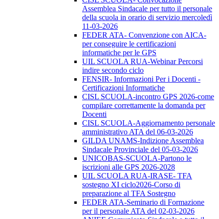
Assemblea Sindacale per tutto il personale
della scuola in orario di servizio mercoledì
11-03-2026
FEDER ATA- Convenzione con AICA-
per conseguire le certificazioni
informatiche per le GPS
UIL SCUOLA RUA-Webinar Percorsi
indire secondo ciclo
FENSIR- Informazioni Per i Docenti -
Certificazioni Informatiche
CISL SCUOLA-incontro GPS 2026-come
compilare correttamente la domanda per
Docenti
CISL SCUOLA-Aggiornamento personale
amministrativo ATA del 06-03-2026
GILDA UNAMS-Indizione Assemblea
Sindacale Provinciale del 05-03-2026
UNICOBAS-SCUOLA-Partono le
iscrizioni alle GPS 2026-2028
UIL SCUOLA RUA-IRASE- TFA
sostegno XI ciclo2026-Corso di
preparazione al TFA Sostegno
FEDER ATA-Seminario di Formazione
per il personale ATA del 02-03-2026