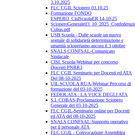
3.10.2025
FLC CGIL Sciopero 03.10.25
Formazione FONDO
ESPERO_CislScuolaER 14-10-25
ScioperoGenerale03_10_2025_Confederazi
Cobas.pdf
USB Scuola - Dalle scuole un nuovo
segnale di solidarietà determinazione e
umanità scioperiamo ancora il 3 ottobre
SNALS CONFSAL-Comunicato
Sindacale
CISL Scuola-Webinar per concorso
Docenti PNRR3
FLC CGIL Seminario per Docenti ed ATA
Del 08-10-2025
UIL SCUOLA RUA-Webinar Percorso di
formazione del 03-10-2025
FEDER.ATA - LA VOCE DEGLI ATA
S.I. COBAS-Proclamazione Sciopero
Generale del 03-10-2025
FLC CGIL-Seminario online per Docenti
ed ATA del 08-10-2025
SNALS CONFSAL-Supporto operativo
per il personale ATA
FLC CGIL - Convocazione Assemblea