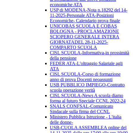
economiche ATA
USP di MODENA-Nota n.18292 del 14-
11-2025-Personale ATA-Posizioni
Economiche- Calendario prova finale
UNICOBAS SCUOLA E COBAS
BOLOGNA - PROCLAMAZIONE
SCIOPERO GENERALE INTERA
GIORNATADEL 28-11-2025-
COMPARTO SCUOLA
CISL SCUOLA-Informativa-in prossimità
della pensione
FEDER ATA-L'oltraggio Salariale agli
ATA
CISL SCUOLA-Corso di formazione
anno di prova Docenti neoassunti
USB PUBBLICO IMPIEGO-Contratto
scuola operazione verità
CISL SCUOLA-News A scuola diamo
forma al futuro Speciale CCNL 2022-24
SNALS CONFSAL-Comunicato
Sindacale sulla firma del CCNL
Ministero Pubblica Istruzione - L'italia
delle donne-
USB-CUOLA ASSEMBLEA online del
14-11-2025-dalle ore 17:00 alle ore 19:00