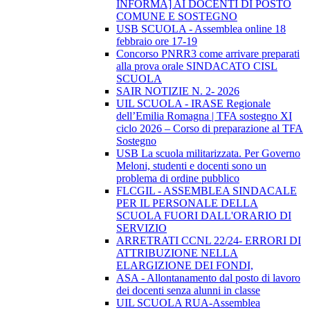
INFORMA] AI DOCENTI DI POSTO
COMUNE E SOSTEGNO
USB SCUOLA - Assemblea online 18
febbraio ore 17-19
Concorso PNRR3 come arrivare preparati
alla prova orale SINDACATO CISL
SCUOLA
SAIR NOTIZIE N. 2- 2026
UIL SCUOLA - IRASE Regionale
dell’Emilia Romagna | TFA sostegno XI
ciclo 2026 – Corso di preparazione al TFA
Sostegno
USB La scuola militarizzata. Per Governo
Meloni, studenti e docenti sono un
problema di ordine pubblico
FLCGIL - ASSEMBLEA SINDACALE
PER IL PERSONALE DELLA
SCUOLA FUORI DALL'ORARIO DI
SERVIZIO
ARRETRATI CCNL 22/24- ERRORI DI
ATTRIBUZIONE NELLA
ELARGIZIONE DEI FONDI,
ASA - Allontanamento dal posto di lavoro
dei docenti senza alunni in classe
UIL SCUOLA RUA-Assemblea