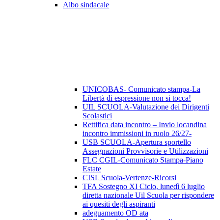
Albo sindacale
UNICOBAS- Comunicato stampa-La
Libertà di espressione non si tocca!
UIL SCUOLA-Valutazione dei Dirigenti
Scolastici
Rettifica data incontro – Invio locandina
incontro immissioni in ruolo 26/27-
USB SCUOLA-Apertura sportello
Assegnazioni Provvisorie e Utilizzazioni
FLC CGIL-Comunicato Stampa-Piano
Estate
CISL Scuola-Vertenze-Ricorsi
TFA Sostegno XI Ciclo, lunedì 6 luglio
diretta nazionale Uil Scuola per rispondere
ai quesiti degli aspiranti
adeguamento OD ata