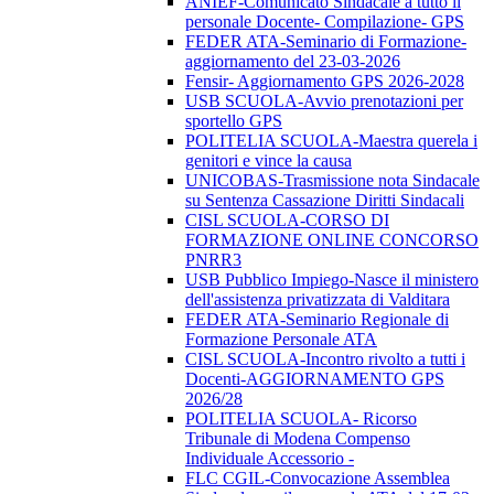
ANIEF-Comunicato Sindacale a tutto il
personale Docente- Compilazione- GPS
FEDER ATA-Seminario di Formazione-
aggiornamento del 23-03-2026
Fensir- Aggiornamento GPS 2026-2028
USB SCUOLA-Avvio prenotazioni per
sportello GPS
POLITELIA SCUOLA-Maestra querela i
genitori e vince la causa
UNICOBAS-Trasmissione nota Sindacale
su Sentenza Cassazione Diritti Sindacali
CISL SCUOLA-CORSO DI
FORMAZIONE ONLINE CONCORSO
PNRR3
USB Pubblico Impiego-Nasce il ministero
dell'assistenza privatizzata di Valditara
FEDER ATA-Seminario Regionale di
Formazione Personale ATA
CISL SCUOLA-Incontro rivolto a tutti i
Docenti-AGGIORNAMENTO GPS
2026/28
POLITELIA SCUOLA- Ricorso
Tribunale di Modena Compenso
Individuale Accessorio -
FLC CGIL-Convocazione Assemblea