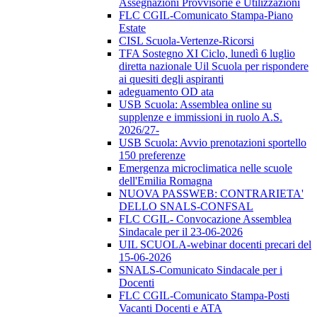
Assegnazioni Provvisorie e Utilizzazioni
FLC CGIL-Comunicato Stampa-Piano
Estate
CISL Scuola-Vertenze-Ricorsi
TFA Sostegno XI Ciclo, lunedì 6 luglio
diretta nazionale Uil Scuola per rispondere
ai quesiti degli aspiranti
adeguamento OD ata
USB Scuola: Assemblea online su
supplenze e immissioni in ruolo A.S.
2026/27-
USB Scuola: Avvio prenotazioni sportello
150 preferenze
Emergenza microclimatica nelle scuole
dell'Emilia Romagna
NUOVA PASSWEB: CONTRARIETA'
DELLO SNALS-CONFSAL
FLC CGIL- Convocazione Assemblea
Sindacale per il 23-06-2026
UIL SCUOLA-webinar docenti precari del
15-06-2026
SNALS-Comunicato Sindacale per i
Docenti
FLC CGIL-Comunicato Stampa-Posti
Vacanti Docenti e ATA