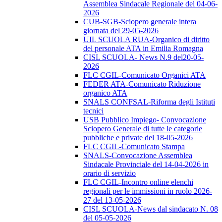
Assemblea Sindacale Regionale del 04-06-
2026
CUB-SGB-Sciopero generale intera
giornata del 29-05-2026
UIL SCUOLA RUA-Organico di diritto
del personale ATA in Emilia Romagna
CISL SCUOLA- News N.9 del20-05-
2026
FLC CGIL-Comunicato Organici ATA
FEDER ATA-Comunicato Riduzione
organico ATA
SNALS CONFSAL-Riforma degli Istituti
tecnici
USB Pubblico Impiego- Convocazione
Sciopero Generale di tutte le categorie
pubbliche e private del 18-05-2026
FLC CGIL-Comunicato Stampa
SNALS-Convocazione Assemblea
Sindacale Provinciale del 14-04-2026 in
orario di servizio
FLC CGIL-Incontro online elenchi
regionali per le immissioni in ruolo 2026-
27 del 13-05-2026
CISL SCUOLA-News dal sindacato N. 08
del 05-05-2026