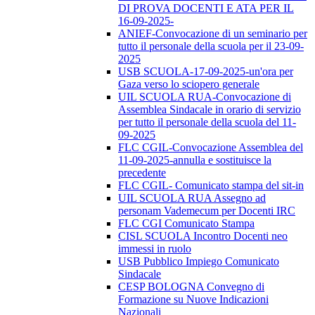
DI PROVA DOCENTI E ATA PER IL
16-09-2025-
ANIEF-Convocazione di un seminario per
tutto il personale della scuola per il 23-09-
2025
USB SCUOLA-17-09-2025-un'ora per
Gaza verso lo sciopero generale
UIL SCUOLA RUA-Convocazione di
Assemblea Sindacale in orario di servizio
per tutto il personale della scuola del 11-
09-2025
FLC CGIL-Convocazione Assemblea del
11-09-2025-annulla e sostituisce la
precedente
FLC CGIL- Comunicato stampa del sit-in
UIL SCUOLA RUA Assegno ad
personam Vademecum per Docenti IRC
FLC CGI Comunicato Stampa
CISL SCUOLA Incontro Docenti neo
immessi in ruolo
USB Pubblico Impiego Comunicato
Sindacale
CESP BOLOGNA Convegno di
Formazione su Nuove Indicazioni
Nazionali