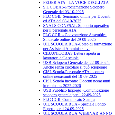
FEDER.ATA - LA VOCE DEGLI ATA
S.I. COBAS-Proclamazione Sciopero
Generale del 03-10-2025
FLC CGIL-Seminario online per Docenti
ed ATA del 08-10-2025
SNALS CONFSAL-Supporto operativo
per il personale ATA
FLC CGIL - Convocazione Assemblea
Sindacale online del 29-09-2025
UIL SCUOLA RUA-Corso di formazione
per Assistenti Amministrativi
CIB.UNICOBAS-Lettera aperta ai
lavoratori della scuola
USB-Sciopero Generale del 22-09-2025-
Anche senza circolare si può scioperare
CISL Scuola-Personale ATA incontro
online neoassunti del 19-09-2025
CISL Scuola incontro Docenti neoassunti
in ruolo a.s. 2025-2026
USB Pubblico Impiego -Comunicazione
sciopero generale per il 22-09-2025
FLC CGIL Comunicato Stampa
UIL SCUOLA RUA - Speciale Fondo
Espero per il 24-09-2025
UIL SCUOLA RUA-WEBINAR-ANNO