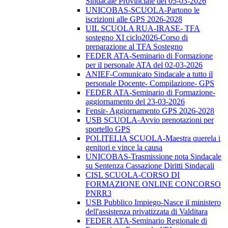
Sindacale Provinciale del 05-03-2026
UNICOBAS-SCUOLA-Partono le
iscrizioni alle GPS 2026-2028
UIL SCUOLA RUA-IRASE- TFA
sostegno XI ciclo2026-Corso di
preparazione al TFA Sostegno
FEDER ATA-Seminario di Formazione
per il personale ATA del 02-03-2026
ANIEF-Comunicato Sindacale a tutto il
personale Docente- Compilazione- GPS
FEDER ATA-Seminario di Formazione-
aggiornamento del 23-03-2026
Fensir- Aggiornamento GPS 2026-2028
USB SCUOLA-Avvio prenotazioni per
sportello GPS
POLITELIA SCUOLA-Maestra querela i
genitori e vince la causa
UNICOBAS-Trasmissione nota Sindacale
su Sentenza Cassazione Diritti Sindacali
CISL SCUOLA-CORSO DI
FORMAZIONE ONLINE CONCORSO
PNRR3
USB Pubblico Impiego-Nasce il ministero
dell'assistenza privatizzata di Valditara
FEDER ATA-Seminario Regionale di