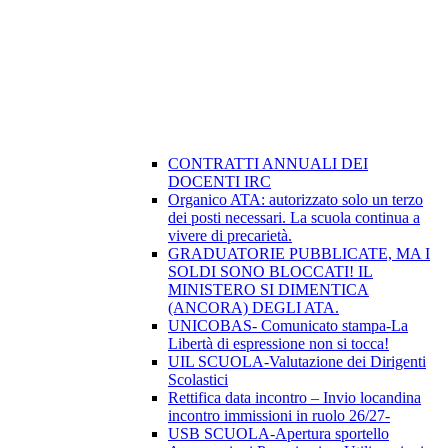
CONTRATTI ANNUALI DEI
DOCENTI IRC
Organico ATA: autorizzato solo un terzo
dei posti necessari. La scuola continua a
vivere di precarietà.
GRADUATORIE PUBBLICATE, MA I
SOLDI SONO BLOCCATI! IL
MINISTERO SI DIMENTICA
(ANCORA) DEGLI ATA.
UNICOBAS- Comunicato stampa-La
Libertà di espressione non si tocca!
UIL SCUOLA-Valutazione dei Dirigenti
Scolastici
Rettifica data incontro – Invio locandina
incontro immissioni in ruolo 26/27-
USB SCUOLA-Apertura sportello