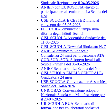
Sindacale Regionale pe il 04-05-2026
ANIEF- con EUROSOFIA -Invito di
partecipazione al seminario - La Scuola del
Noi
USB SCUOLA-E CESTER-Invito al
convegno del 05-05-2026
FLC CGIL-Comunicato Stampa sulla
riforma degli Istituti Tecnici
CISL SCUOLA-Assemblea Sindacale del
11-05-2026
CISL SCUOLA-News dal Sindacato N. 7
ANIEF-Comunicato Sindacale
Consulenza 24 mesi per il personale ATA
CUB-SUR -SGB- Sciopero Invalsi alla
Scuola Primaria del 06-05-2026
ANIEF-Seminario - La Scuola del Noi
CISLSCUOLA.EMILIA CENTRALE-
Graduatoria 24 mesi
USB SCUOLA-Convocazione Assemblea
online del 16-04-2026
UNICOBAS-Convocazione sciopero
Nazionale Scuola con Manifestazione per
il 20-04-2026
UIL SCUOLA RUA-Seminario di
formazione per collaboratori scolastici