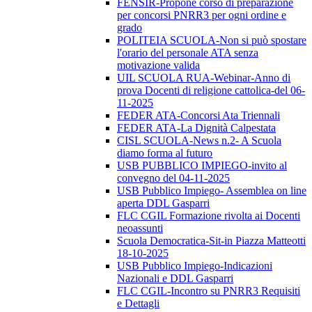
FENSIR-Propone corso di preparazione
per concorsi PNRR3 per ogni ordine e
grado
POLITEIA SCUOLA-Non si può spostare
l'orario del personale ATA senza
motivazione valida
UIL SCUOLA RUA-Webinar-Anno di
prova Docenti di religione cattolica-del 06-
11-2025
FEDER ATA-Concorsi Ata Triennali
FEDER ATA-La Dignità Calpestata
CISL SCUOLA-News n.2- A Scuola
diamo forma al futuro
USB PUBBLICO IMPIEGO-invito al
convegno del 04-11-2025
USB Pubblico Impiego- Assemblea on line
aperta DDL Gasparri
FLC CGIL Formazione rivolta ai Docenti
neoassunti
Scuola Democratica-Sit-in Piazza Matteotti
18-10-2025
USB Pubblico Impiego-Indicazioni
Nazionali e DDL Gasparri
FLC CGIL-Incontro su PNRR3 Requisiti
e Dettagli