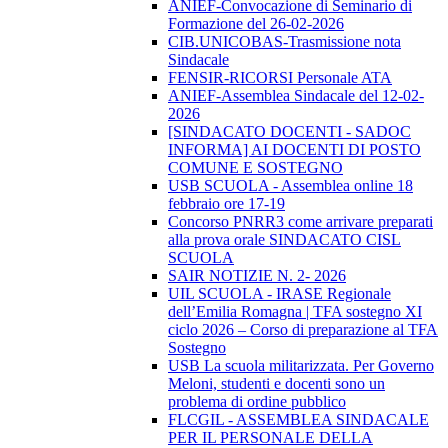
ANIEF-Convocazione di Seminario di
Formazione del 26-02-2026
CIB.UNICOBAS-Trasmissione nota
Sindacale
FENSIR-RICORSI Personale ATA
ANIEF-Assemblea Sindacale del 12-02-
2026
[SINDACATO DOCENTI - SADOC
INFORMA] AI DOCENTI DI POSTO
COMUNE E SOSTEGNO
USB SCUOLA - Assemblea online 18
febbraio ore 17-19
Concorso PNRR3 come arrivare preparati
alla prova orale SINDACATO CISL
SCUOLA
SAIR NOTIZIE N. 2- 2026
UIL SCUOLA - IRASE Regionale
dell’Emilia Romagna | TFA sostegno XI
ciclo 2026 – Corso di preparazione al TFA
Sostegno
USB La scuola militarizzata. Per Governo
Meloni, studenti e docenti sono un
problema di ordine pubblico
FLCGIL - ASSEMBLEA SINDACALE
PER IL PERSONALE DELLA