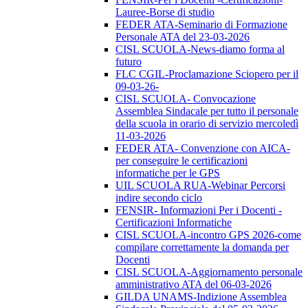
Lauree-Borse di studio
FEDER ATA-Seminario di Formazione
Personale ATA del 23-03-2026
CISL SCUOLA-News-diamo forma al
futuro
FLC CGIL-Proclamazione Sciopero per il
09-03-26-
CISL SCUOLA- Convocazione
Assemblea Sindacale per tutto il personale
della scuola in orario di servizio mercoledì
11-03-2026
FEDER ATA- Convenzione con AICA-
per conseguire le certificazioni
informatiche per le GPS
UIL SCUOLA RUA-Webinar Percorsi
indire secondo ciclo
FENSIR- Informazioni Per i Docenti -
Certificazioni Informatiche
CISL SCUOLA-incontro GPS 2026-come
compilare correttamente la domanda per
Docenti
CISL SCUOLA-Aggiornamento personale
amministrativo ATA del 06-03-2026
GILDA UNAMS-Indizione Assemblea