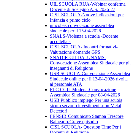
UIL SCUOLA RUA-Webinar conferma
Docente di Sostegno A.S. 2026-27
CISL SCUOLA-Nuove indicazioni per
Infanzia e primo ciclo
unicobas-convocazione assemblea
sindacale per il 15-04-2026
SNALS-Violenza a scuola -Docente
accoltellata
CISL SCUOLA- Incontri formativi-
Valutazione domande GPS
SNADIR-GILDA -UNAMS-
Convocazione Assemblea Sindacale per gli
insegnanti di Religione
USB SCUOLA-Convocazione Assemblea
Sindacale online per il 13-04-2026 rivolta
al personale ATA
FLC CGIL Modena-Convocazione
Assemblea Sindacale per 08-04-2026
USB Pubblico impiego-Per una scuola
sicura servono investimenti-non Metal
Detector!
FENSIR-Comunicato Stampa-Trescore
Balneario-Grave episodio
CISL SCUOLA- Question Time Per i
Docenti di Religione