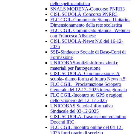
dello spettro autistico
SNALS MODENA-Concorso PNRR3
CISL SCUOLA-Concorso PNRR3
FLC CGIL-Comunicato Stampa Unitario-
Dimensionamento della rete scolastica
FLC CGIL-Comunicato Stampa- Webinar
con Francesca Albanese
CISL SCUOLA-News N.6 del 16-12-
2025
SSB-Sindacato Sociale di Base-Corsi di
Formazione
UNICOBAS-notizie-informazioni e
materiali per l'autogestione
CISL SCUOLA- Comunicazione- A
scuola- diamo forma al futuro News n.5
FLC CGIL - Proclamazione Sciopero
Generale del 12-12- 2025 intera giornata
FLC CGIL-Incontro su GPS e ragioni
dello sciopero del 12-12-2025
UNICOBAS Scuola-Informativa
Sindacale del 03-12-2025
CISL SCUOLA-Trasmissione volantino
Docenti IRC
FLC CGIL-Incontro online del 04-12-
2025 fuori orario di servizio