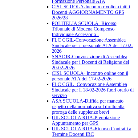
Formazione Personale ATA
CISL SCUOLA-Incontro rivolto a tutti i
Docenti-AGGIORNAMENTO GPS
2026/28
POLITELIA SCUOLA- Ricorso
Tribunale di Modena Compenso
Individuale Accessorio -
FLC CGIL-Convocazione Assemblea
Sindacale per il personale ATA del 17-02-
2026
SNADIR-Convocazione di Assemblea
Sindacale per i Docenti di Religione del
20-02-2026
CISL SCUOLA- Incontro online con il
personale ATA del 17-02-2026
FLC CGIL- Convocazione Assemblea
Sindacale per il 18-02-2026 fuori orario di
servizio
ASA SCUOLA-Diffida per mancato
rispetto della normativa sul diritto alla
proroga delle supplenze brevi
UIL SCUOLA RUA-Prenotazione
Appuntamento per GPS
UIL SCUOLA RUA-Ricorso Contratti a
Termine Docenti IRC