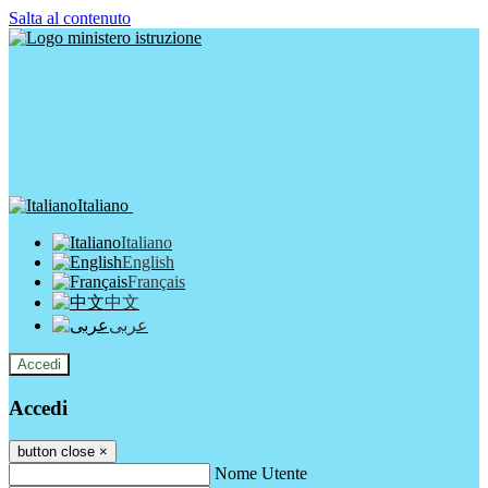
Salta al contenuto
Italiano
Italiano
English
Français
中文
عربى
Accedi
Accedi
button close
×
Nome Utente