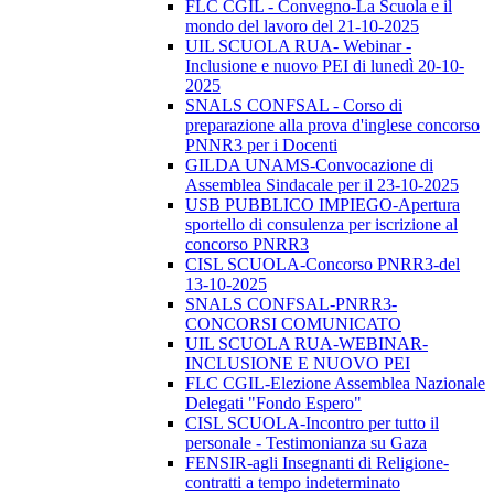
FLC CGIL - Convegno-La Scuola e il
mondo del lavoro del 21-10-2025
UIL SCUOLA RUA- Webinar -
Inclusione e nuovo PEI di lunedì 20-10-
2025
SNALS CONFSAL - Corso di
preparazione alla prova d'inglese concorso
PNNR3 per i Docenti
GILDA UNAMS-Convocazione di
Assemblea Sindacale per il 23-10-2025
USB PUBBLICO IMPIEGO-Apertura
sportello di consulenza per iscrizione al
concorso PNRR3
CISL SCUOLA-Concorso PNRR3-del
13-10-2025
SNALS CONFSAL-PNRR3-
CONCORSI COMUNICATO
UIL SCUOLA RUA-WEBINAR-
INCLUSIONE E NUOVO PEI
FLC CGIL-Elezione Assemblea Nazionale
Delegati "Fondo Espero"
CISL SCUOLA-Incontro per tutto il
personale - Testimonianza su Gaza
FENSIR-agli Insegnanti di Religione-
contratti a tempo indeterminato