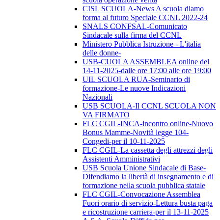
CISL SCUOLA-News A scuola diamo
forma al futuro Speciale CCNL 2022-24
SNALS CONFSAL-Comunicato
Sindacale sulla firma del CCNL
Ministero Pubblica Istruzione - L'italia
delle donne-
USB-CUOLA ASSEMBLEA online del
14-11-2025-dalle ore 17:00 alle ore 19:00
UIL SCUOLA RUA-Seminario di
formazione-Le nuove Indicazioni
Nazionali
USB SCUOLA-Il CCNL SCUOLA NON
VA FIRMATO
FLC CGIL-INCA-incontro online-Nuovo
Bonus Mamme-Novità legge 104-
Congedi-per il 10-11-2025
FLC CGIL-La cassetta degli attrezzi degli
Assistenti Amministrativi
USB Scuola Unione Sindacale di Base-
Difendiamo la libertà di insegnamento e di
formazione nella scuola pubblica statale
FLC CGIL-Convocazione Assemblea
Fuori orario di servizio-Lettura busta paga
e ricostruzione carriera-per il 13-11-2025