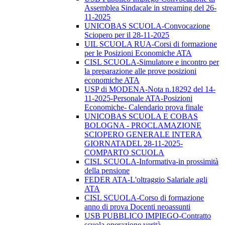
Assemblea Sindacale in streaming del 26-
11-2025
UNICOBAS SCUOLA-Convocazione
Sciopero per il 28-11-2025
UIL SCUOLA RUA-Corsi di formazione
per le Posizioni Economiche ATA
CISL SCUOLA-Simulatore e incontro per
la preparazione alle prove posizioni
economiche ATA
USP di MODENA-Nota n.18292 del 14-
11-2025-Personale ATA-Posizioni
Economiche- Calendario prova finale
UNICOBAS SCUOLA E COBAS
BOLOGNA - PROCLAMAZIONE
SCIOPERO GENERALE INTERA
GIORNATADEL 28-11-2025-
COMPARTO SCUOLA
CISL SCUOLA-Informativa-in prossimità
della pensione
FEDER ATA-L'oltraggio Salariale agli
ATA
CISL SCUOLA-Corso di formazione
anno di prova Docenti neoassunti
USB PUBBLICO IMPIEGO-Contratto
scuola operazione verità