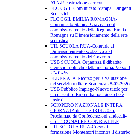
ATA-Ricostruzione carriera
FLC CGIL-Comunicato Stampa -Dirigenti
Scolastici
FLC CGIL EMILIA ROMAGNA-
Comunicato Stampa-Gravissimo il
commissariamento della Regione Emilia
Romagna su Dimensionamento della rete
scolastica
UIL SCUOLA RUA-Contraria al
Dimensionamento scolastico a al
commissariamento del Governo
USB SCUOLA-Organizza il dibattito-
Genocidi-politiche della memoria. Verso il
27-01-26
FEDER ATA-Ricorso per la valutazione
del servizio militare Scadenza 28-02-2026
USB Pubblico Impiego-Nuove tutele per
chi è iscritto- Riprendiamoci quel che è
nostro!
SCIOPERO NAZIONALE INTERA
GIORNATA del 12 e 13 01-2026-
Proclamato da Confederazioni sindacali-
CSLE-CONALPE-CONFSAI-FLP
UIL SCUOLA RUA-Corso di
formazione-Montessori incontra il disturbo