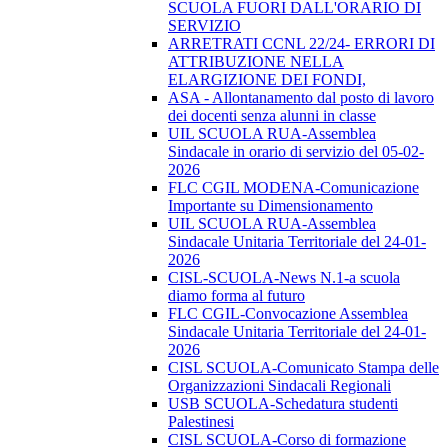
SCUOLA FUORI DALL'ORARIO DI
SERVIZIO
ARRETRATI CCNL 22/24- ERRORI DI
ATTRIBUZIONE NELLA
ELARGIZIONE DEI FONDI,
ASA - Allontanamento dal posto di lavoro
dei docenti senza alunni in classe
UIL SCUOLA RUA-Assemblea
Sindacale in orario di servizio del 05-02-
2026
FLC CGIL MODENA-Comunicazione
Importante su Dimensionamento
UIL SCUOLA RUA-Assemblea
Sindacale Unitaria Territoriale del 24-01-
2026
CISL-SCUOLA-News N.1-a scuola
diamo forma al futuro
FLC CGIL-Convocazione Assemblea
Sindacale Unitaria Territoriale del 24-01-
2026
CISL SCUOLA-Comunicato Stampa delle
Organizzazioni Sindacali Regionali
USB SCUOLA-Schedatura studenti
Palestinesi
CISL SCUOLA-Corso di formazione