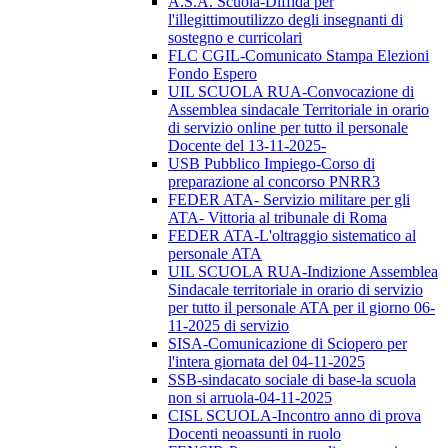
A.S.A. Scuola-Diffida per
l'illegittimoutilizzo degli insegnanti di
sostegno e curricolari
FLC CGIL-Comunicato Stampa Elezioni
Fondo Espero
UIL SCUOLA RUA-Convocazione di
Assemblea sindacale Territoriale in orario
di servizio online per tutto il personale
Docente del 13-11-2025-
USB Pubblico Impiego-Corso di
preparazione al concorso PNRR3
FEDER ATA- Servizio militare per gli
ATA- Vittoria al tribunale di Roma
FEDER ATA-L'oltraggio sistematico al
personale ATA
UIL SCUOLA RUA-Indizione Assemblea
Sindacale territoriale in orario di servizio
per tutto il personale ATA per il giorno 06-
11-2025 di servizio
SISA-Comunicazione di Sciopero per
l'intera giornata del 04-11-2025
SSB-sindacato sociale di base-la scuola
non si arruola-04-11-2025
CISL SCUOLA-Incontro anno di prova
Docenti neoassunti in ruolo