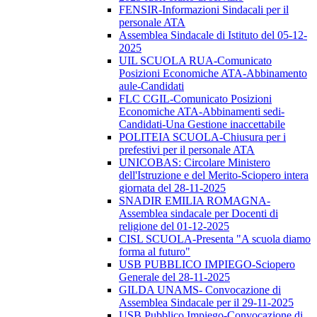
FENSIR-Informazioni Sindacali per il
personale ATA
Assemblea Sindacale di Istituto del 05-12-
2025
UIL SCUOLA RUA-Comunicato
Posizioni Economiche ATA-Abbinamento
aule-Candidati
FLC CGIL-Comunicato Posizioni
Economiche ATA-Abbinamenti sedi-
Candidati-Una Gestione inaccettabile
POLITEIA SCUOLA-Chiusura per i
prefestivi per il personale ATA
UNICOBAS: Circolare Ministero
dell'Istruzione e del Merito-Sciopero intera
giornata del 28-11-2025
SNADIR EMILIA ROMAGNA-
Assemblea sindacale per Docenti di
religione del 01-12-2025
CISL SCUOLA-Presenta "A scuola diamo
forma al futuro"
USB PUBBLICO IMPIEGO-Sciopero
Generale del 28-11-2025
GILDA UNAMS- Convocazione di
Assemblea Sindacale per il 29-11-2025
USB Pubblico Impiego-Convocazione di