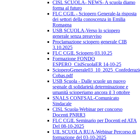
CISL SCUOLA- NEWS- A scuola diamo
forma al futuro
FLC CGIL - Sciopero Generale-la risposta
dei settori della conoscenza in Emilia
Romagna
USB SCUOLA-Verso lo sciopero
generale senza preavviso
Proclamazione sciopero generale CIB
3.10.2025
FLC CGIL Sciopero 03.10.25
Formazione FONDO
ESPERO_CislScuolaER 14-10-25
ScioperoGenerale03_10_2025_Confederazi
Cobas.pdf
USB Scuola - Dalle scuole un nuovo
segnale di solidarietà determinazione e
umanità scioperiamo ancora il 3 ottobre
SNALS CONFSAL-Comunicato
Sindacale
CISL Scuola-Webinar per concorso
Docenti PNRR3
FLC CGIL Seminario per Docenti ed ATA
Del 08-10-2025
UIL SCUOLA RUA-Webinar Percorso di
formazione del 03-10-2025