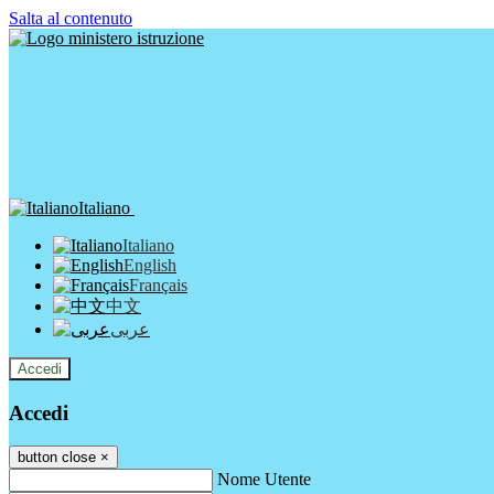
Salta al contenuto
Italiano
Italiano
English
Français
中文
عربى
Accedi
Accedi
button close
×
Nome Utente