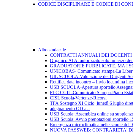
CODICE DISCIPLINARE E CODICE DI CO
Albo sindacale
CONTRATTI ANNUALI DEI DOCENTI 
Organico ATA: autorizzato solo un terzo dei p
GRADUATORIE PUBBLICATE, MA I SO
UNICOBAS- Comunicato stampa-La Libertà d
UIL SCUOLA-Valutazione dei Dirigenti Sco
Rettifica data incontro – Invio locandina inc
USB SCUOLA-Apertura sportello Assegnazio
FLC CGIL-Comunicato Stampa-Piano Esta
CISL Scuola-Vertenze-Ricorsi
TFA Sostegno XI Ciclo, lunedì 6 luglio dirett
adeguamento OD ata
USB Scuola: Assemblea online su supplenze 
USB Scuola: Avvio prenotazioni sportello 1
Emergenza microclimatica nelle scuole del
NUOVA PASSWEB: CONTRARIETA' 