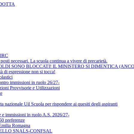
NDOTTA
IRC
osti necessari. La scuola continua a vivere di precarietà.
LDI SONO BLOCCATI! IL MINISTERO SI DIMENTICA (ANCO
i espressione non si tocca!
lastici
ontro immissioni in ruolo 26/27-
ni Provvisorie e Utilizzazioni
te
a nazionale Uil Scuola per rispondere ai quesiti degli aspiranti
e immissioni in ruolo A.S. 2026/27-
50 preferenze
l'Emilia Romagna
DELLO SNALS-CONFSAL