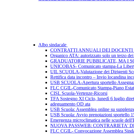
Albo sindacale
CONTRATTI ANNUALI DEI DOCENTI 
Organico ATA: autorizzato solo un terzo dei p
GRADUATORIE PUBBLICATE, MA I SO
UNICOBAS- Comunicato stampa-La Libertà d
UIL SCUOLA-Valutazione dei Dirigenti Sco
Rettifica data incontro – Invio locandina inc
USB SCUOLA-Apertura sportello Assegnazio
FLC CGIL-Comunicato Stampa-Piano Esta
CISL Scuola-Vertenze-Ricorsi
TFA Sostegno XI Ciclo, lunedì 6 luglio dirett
adeguamento OD ata
USB Scuola: Assemblea online su supplenze 
USB Scuola: Avvio prenotazioni sportello 1
Emergenza microclimatica nelle scuole del
NUOVA PASSWEB: CONTRARIETA' 
FLC CGIL- Convocazione Assemblea Sindac