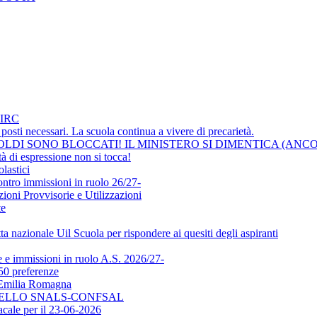
IRC
osti necessari. La scuola continua a vivere di precarietà.
LDI SONO BLOCCATI! IL MINISTERO SI DIMENTICA (ANCO
i espressione non si tocca!
lastici
ontro immissioni in ruolo 26/27-
ni Provvisorie e Utilizzazioni
te
a nazionale Uil Scuola per rispondere ai quesiti degli aspiranti
e immissioni in ruolo A.S. 2026/27-
50 preferenze
l'Emilia Romagna
DELLO SNALS-CONFSAL
ale per il 23-06-2026