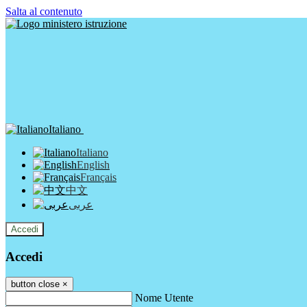
Salta al contenuto
Italiano
Italiano
English
Français
中文
عربى
Accedi
Accedi
button close
×
Nome Utente