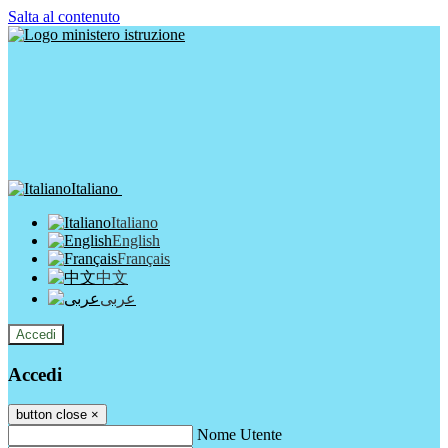
Salta al contenuto
Italiano
Italiano
English
Français
中文
عربى
Accedi
Accedi
button close
×
Nome Utente