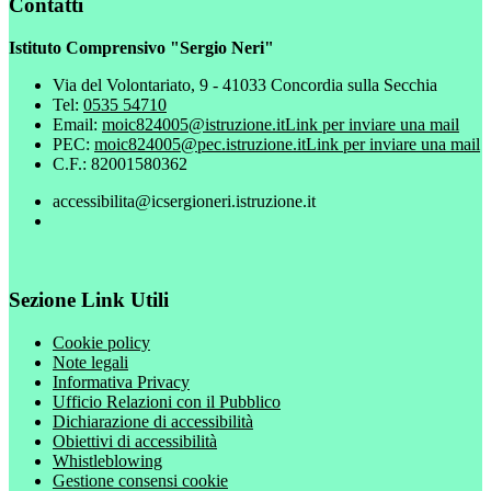
Contatti
Istituto Comprensivo "Sergio Neri"
Via del Volontariato, 9 - 41033 Concordia sulla Secchia
Tel:
0535 54710
Email:
moic824005@istruzione.it
Link per inviare una mail
PEC:
moic824005@pec.istruzione.it
Link per inviare una mail
C.F.: 82001580362
accessibilita@icsergioneri.istruzione.it
Sezione Link Utili
Cookie policy
Note legali
Informativa Privacy
Ufficio Relazioni con il Pubblico
Dichiarazione di accessibilità
Obiettivi di accessibilità
Whistleblowing
Gestione consensi cookie