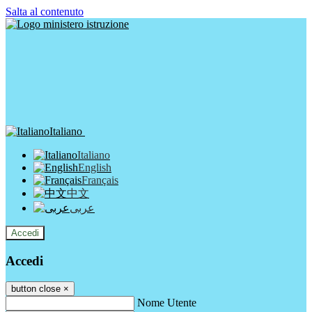
Salta al contenuto
Italiano
Italiano
English
Français
中文
عربى
Accedi
Accedi
button close
×
Nome Utente