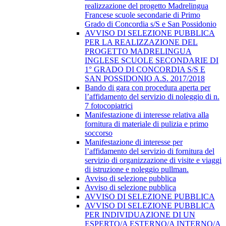
realizzazione del progetto Madrelingua
Francese scuole secondarie di Primo
Grado di Concordia s/S e San Possidonio
AVVISO DI SELEZIONE PUBBLICA
PER LA REALIZZAZIONE DEL
PROGETTO MADRELINGUA
INGLESE SCUOLE SECONDARIE DI
1° GRADO DI CONCORDIA S/S E
SAN POSSIDONIO A.S. 2017/2018
Bando di gara con procedura aperta per
l’affidamento del servizio di noleggio di n.
7 fotocopiatrici
Manifestazione di interesse relativa alla
fornitura di materiale di pulizia e primo
soccorso
Manifestazione di interesse per
l’affidamento del servizio di fornitura del
servizio di organizzazione di visite e viaggi
di istruzione e noleggio pullman.
Avviso di selezione pubblica
Avviso di selezione pubblica
AVVISO DI SELEZIONE PUBBLICA
AVVISO DI SELEZIONE PUBBLICA
PER INDIVIDUAZIONE DI UN
ESPERTO/A ESTERNO/A INTERNO/A