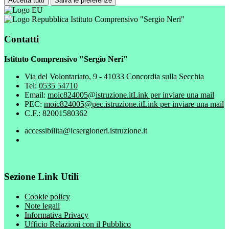
Accetta tutti
Salva le preferenze
Istituto Comprensivo "Sergio Neri"
Contatti
Istituto Comprensivo "Sergio Neri"
Via del Volontariato, 9 - 41033 Concordia sulla Secchia
Tel:
0535 54710
Email:
moic824005@istruzione.it
Link per inviare una mail
PEC:
moic824005@pec.istruzione.it
Link per inviare una mail
C.F.: 82001580362
accessibilita@icsergioneri.istruzione.it
Sezione Link Utili
Cookie policy
Note legali
Informativa Privacy
Ufficio Relazioni con il Pubblico