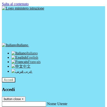
Salta al contenuto
Italiano
Italiano
English
Français
中文
عربى
Accedi
Accedi
button close
×
Nome Utente