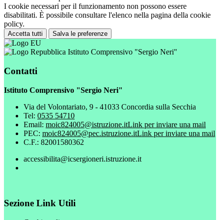
I cookie necessari per il funzionamento non possono essere
disabilitati. È possibile consultare l'elenco nella pagina della cookie
policy.
Accetta tutti
Salva le preferenze
Istituto Comprensivo "Sergio Neri"
Contatti
Istituto Comprensivo "Sergio Neri"
Via del Volontariato, 9 - 41033 Concordia sulla Secchia
Tel:
0535 54710
Email:
moic824005@istruzione.it
Link per inviare una mail
PEC:
moic824005@pec.istruzione.it
Link per inviare una mail
C.F.: 82001580362
accessibilita@icsergioneri.istruzione.it
Sezione Link Utili