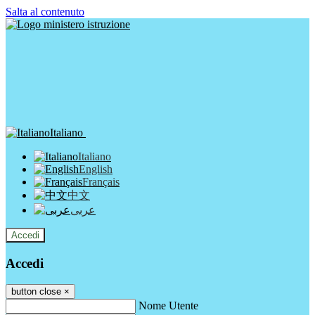
Salta al contenuto
Italiano
Italiano
English
Français
中文
عربى
Accedi
Accedi
button close
×
Nome Utente