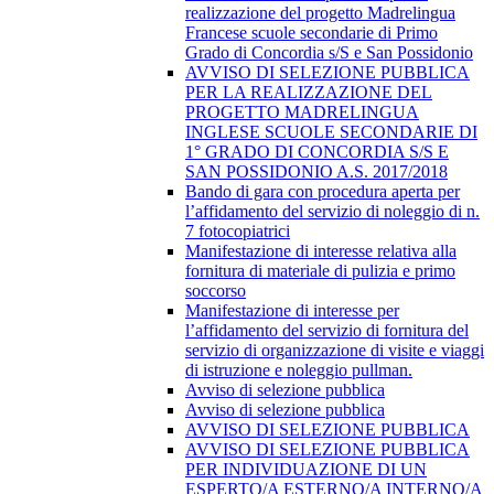
realizzazione del progetto Madrelingua
Francese scuole secondarie di Primo
Grado di Concordia s/S e San Possidonio
AVVISO DI SELEZIONE PUBBLICA
PER LA REALIZZAZIONE DEL
PROGETTO MADRELINGUA
INGLESE SCUOLE SECONDARIE DI
1° GRADO DI CONCORDIA S/S E
SAN POSSIDONIO A.S. 2017/2018
Bando di gara con procedura aperta per
l’affidamento del servizio di noleggio di n.
7 fotocopiatrici
Manifestazione di interesse relativa alla
fornitura di materiale di pulizia e primo
soccorso
Manifestazione di interesse per
l’affidamento del servizio di fornitura del
servizio di organizzazione di visite e viaggi
di istruzione e noleggio pullman.
Avviso di selezione pubblica
Avviso di selezione pubblica
AVVISO DI SELEZIONE PUBBLICA
AVVISO DI SELEZIONE PUBBLICA
PER INDIVIDUAZIONE DI UN
ESPERTO/A ESTERNO/A INTERNO/A