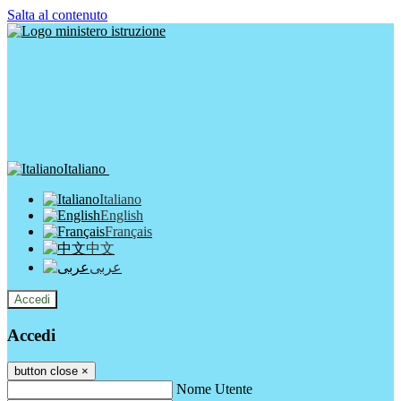
Salta al contenuto
Italiano
Italiano
English
Français
中文
عربى
Accedi
Accedi
button close
×
Nome Utente