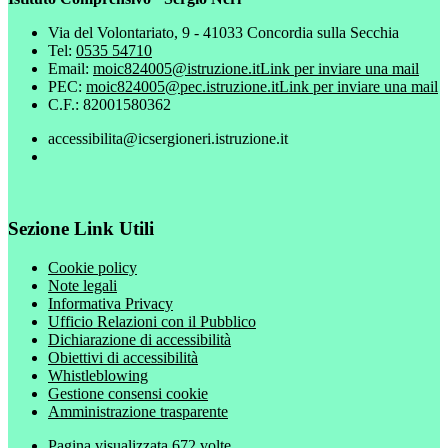
Via del Volontariato, 9 - 41033 Concordia sulla Secchia
Tel:
0535 54710
Email:
moic824005@istruzione.it
Link per inviare una mail
PEC:
moic824005@pec.istruzione.it
Link per inviare una mail
C.F.: 82001580362
accessibilita@icsergioneri.istruzione.it
Sezione Link Utili
Cookie policy
Note legali
Informativa Privacy
Ufficio Relazioni con il Pubblico
Dichiarazione di accessibilità
Obiettivi di accessibilità
Whistleblowing
Gestione consensi cookie
Amministrazione trasparente
Pagina visualizzata
672
volte