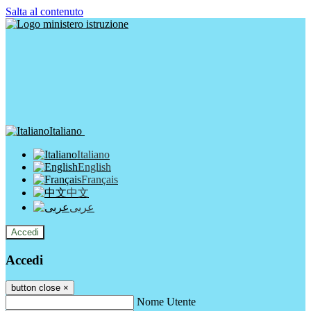
Salta al contenuto
Italiano
Italiano
English
Français
中文
عربى
Accedi
Accedi
button close
×
Nome Utente