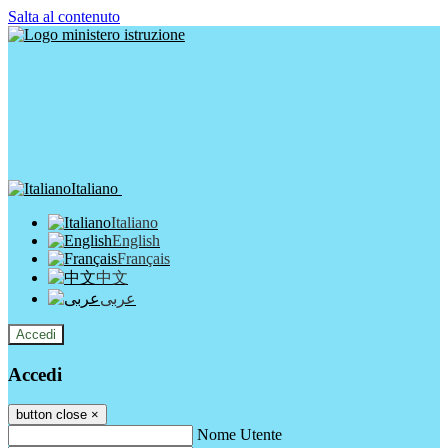
Salta al contenuto
Italiano
Italiano
English
Français
中文
عربى
Accedi
Accedi
button close
×
Nome Utente