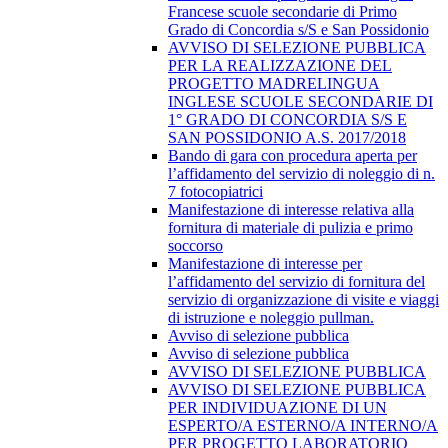
Francese scuole secondarie di Primo
Grado di Concordia s/S e San Possidonio
AVVISO DI SELEZIONE PUBBLICA
PER LA REALIZZAZIONE DEL
PROGETTO MADRELINGUA
INGLESE SCUOLE SECONDARIE DI
1° GRADO DI CONCORDIA S/S E
SAN POSSIDONIO A.S. 2017/2018
Bando di gara con procedura aperta per
l’affidamento del servizio di noleggio di n.
7 fotocopiatrici
Manifestazione di interesse relativa alla
fornitura di materiale di pulizia e primo
soccorso
Manifestazione di interesse per
l’affidamento del servizio di fornitura del
servizio di organizzazione di visite e viaggi
di istruzione e noleggio pullman.
Avviso di selezione pubblica
Avviso di selezione pubblica
AVVISO DI SELEZIONE PUBBLICA
AVVISO DI SELEZIONE PUBBLICA
PER INDIVIDUAZIONE DI UN
ESPERTO/A ESTERNO/A INTERNO/A
PER PROGETTO LABORATORIO