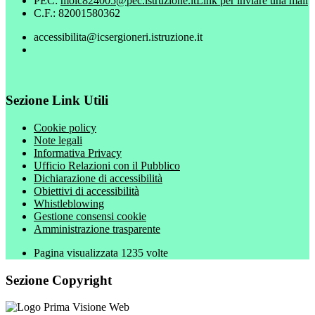
PEC:
moic824005@pec.istruzione.it
Link per inviare una mail
C.F.: 82001580362
accessibilita@icsergioneri.istruzione.it
Sezione Link Utili
Cookie policy
Note legali
Informativa Privacy
Ufficio Relazioni con il Pubblico
Dichiarazione di accessibilità
Obiettivi di accessibilità
Whistleblowing
Gestione consensi cookie
Amministrazione trasparente
Pagina visualizzata
1235
volte
Sezione Copyright