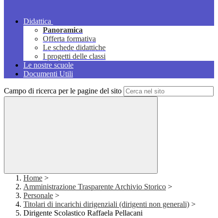
Didattica
Panoramica
Offerta formativa
Le schede didattiche
I progetti delle classi
Le nostre scuole
Documenti Utili
Campo di ricerca per le pagine del sito
Home
>
Amministrazione Trasparente Archivio Storico
>
Personale
>
Titolari di incarichi dirigenziali (dirigenti non generali)
>
Dirigente Scolastico Raffaela Pellacani