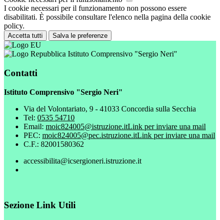
I cookie necessari per il funzionamento non possono essere
disabilitati. È possibile consultare l'elenco nella pagina della cookie
policy.
Accetta tutti
Salva le preferenze
Istituto Comprensivo "Sergio Neri"
Contatti
Istituto Comprensivo "Sergio Neri"
Via del Volontariato, 9 - 41033 Concordia sulla Secchia
Tel:
0535 54710
Email:
moic824005@istruzione.it
Link per inviare una mail
PEC:
moic824005@pec.istruzione.it
Link per inviare una mail
C.F.: 82001580362
accessibilita@icsergioneri.istruzione.it
Sezione Link Utili