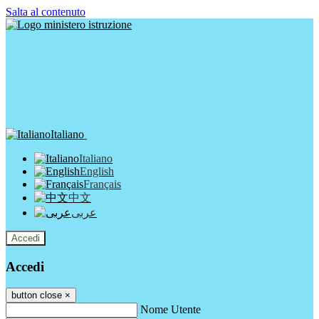
Salta al contenuto
Italiano
Italiano
English
Français
中文
عربى
Accedi
Accedi
button close
×
Nome Utente