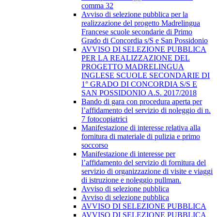
comma 32
Avviso di selezione pubblica per la
realizzazione del progetto Madrelingua
Francese scuole secondarie di Primo
Grado di Concordia s/S e San Possidonio
AVVISO DI SELEZIONE PUBBLICA
PER LA REALIZZAZIONE DEL
PROGETTO MADRELINGUA
INGLESE SCUOLE SECONDARIE DI
1° GRADO DI CONCORDIA S/S E
SAN POSSIDONIO A.S. 2017/2018
Bando di gara con procedura aperta per
l’affidamento del servizio di noleggio di n.
7 fotocopiatrici
Manifestazione di interesse relativa alla
fornitura di materiale di pulizia e primo
soccorso
Manifestazione di interesse per
l’affidamento del servizio di fornitura del
servizio di organizzazione di visite e viaggi
di istruzione e noleggio pullman.
Avviso di selezione pubblica
Avviso di selezione pubblica
AVVISO DI SELEZIONE PUBBLICA
AVVISO DI SELEZIONE PUBBLICA