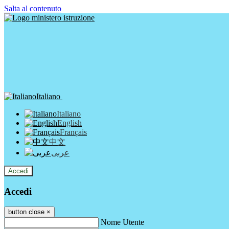
Salta al contenuto
Italiano
Italiano
English
Français
中文
عربى
Accedi
Accedi
button close
×
Nome Utente