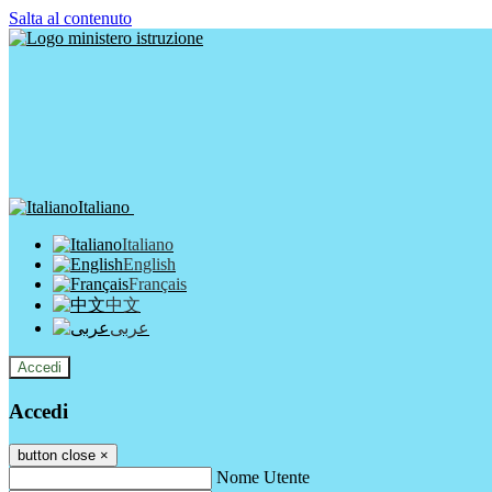
Salta al contenuto
Italiano
Italiano
English
Français
中文
عربى
Accedi
Accedi
button close
×
Nome Utente