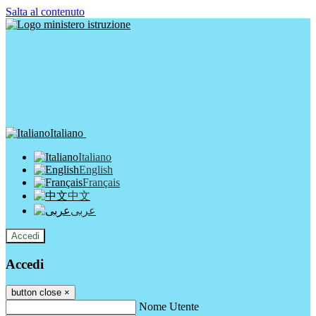
Salta al contenuto
Italiano
Italiano
English
Français
中文
عربى
Accedi
Accedi
button close
×
Nome Utente