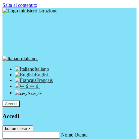
Salta al contenuto
Italiano
Italiano
English
Français
中文
عربى
Accedi
Accedi
button close
×
Nome Utente