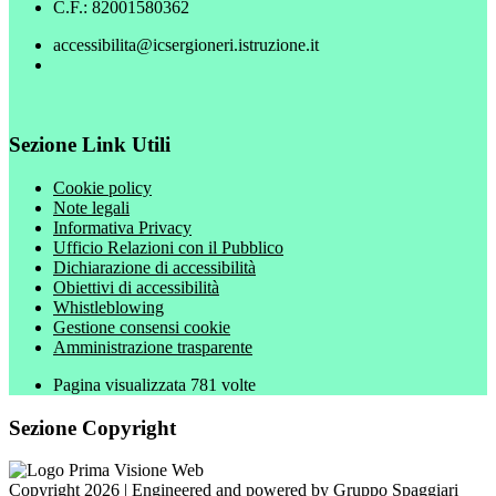
C.F.: 82001580362
accessibilita@icsergioneri.istruzione.it
Sezione Link Utili
Cookie policy
Note legali
Informativa Privacy
Ufficio Relazioni con il Pubblico
Dichiarazione di accessibilità
Obiettivi di accessibilità
Whistleblowing
Gestione consensi cookie
Amministrazione trasparente
Pagina visualizzata
781
volte
Sezione Copyright
Copyright 2026 | Engineered and powered by Gruppo Spaggiari