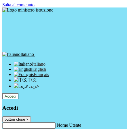
Salta al contenuto
Italiano
Italiano
English
Français
中文
عربى
Accedi
Accedi
button close
×
Nome Utente