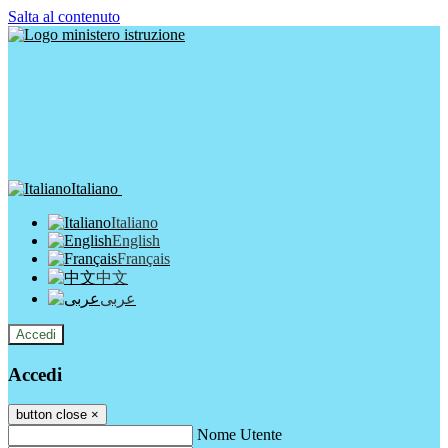
Salta al contenuto
Italiano
Italiano
English
Français
中文
عربى
Accedi
Accedi
button close
×
Nome Utente