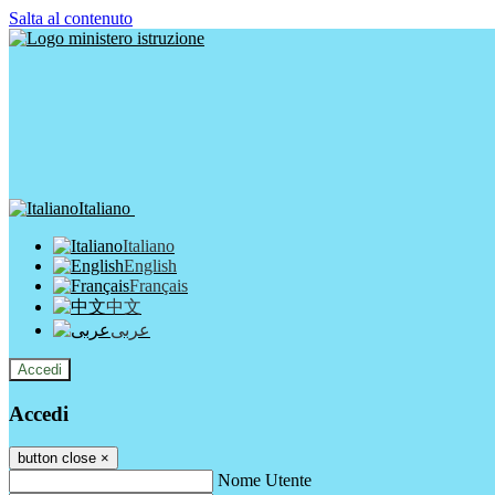
Salta al contenuto
Italiano
Italiano
English
Français
中文
عربى
Accedi
Accedi
button close
×
Nome Utente