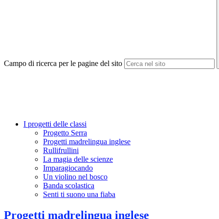
Campo di ricerca per le pagine del sito
I progetti delle classi
Progetto Serra
Progetti madrelingua inglese
Rullifrullini
La magia delle scienze
Imparagiocando
Un violino nel bosco
Banda scolastica
Senti ti suono una fiaba
Progetti madrelingua inglese