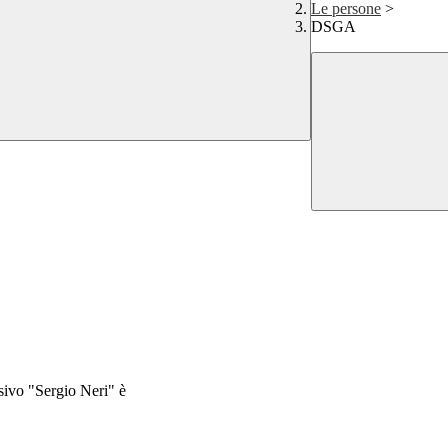
Le persone
>
DSGA
sivo "Sergio Neri" è