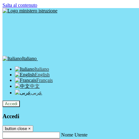
Salta al contenuto
Italiano
Italiano
English
Français
中文
عربى
Accedi
Accedi
button close
×
Nome Utente