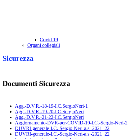
Covid 19
Organi collegiali
Sicurezza
Documenti Sicurezza
Agg.-D.V.R.-18-19-I.C.SergioNeri-1
Agg.-D.V.R.-19-20-I.C.SergioNeri
Agg.-D.V.R.-21-22-I.C.SergioNeri
Aggiornamento-DVR-per-COVID-19-I.C.-Sergio-Neri-2
DUVRI-generale-I.C.-Sergio-Neri-a.s.-2021_22
DUVRI-generale-I.C.-Sergio-Neri-a.s.-2021_22