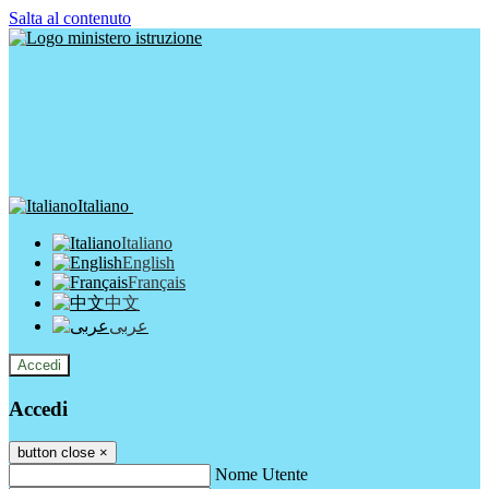
Salta al contenuto
Italiano
Italiano
English
Français
中文
عربى
Accedi
Accedi
button close
×
Nome Utente