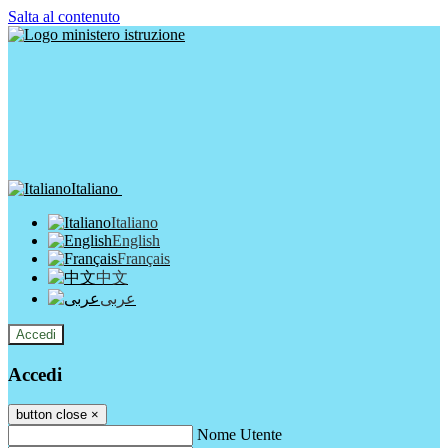
Salta al contenuto
Italiano
Italiano
English
Français
中文
عربى
Accedi
Accedi
button close
×
Nome Utente