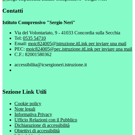
Contatti
Istituto Comprensivo "Sergio Neri"
Via del Volontariato, 9 - 41033 Concordia sulla Secchia
Tel:
0535 54710
Email:
moic824005@istruzione.it
Link per inviare una mail
PEC:
moic824005@pec.istruzione.it
Link per inviare una mail
C.F.: 82001580362
accessibilita@icsergioneri.istruzione.it
Sezione Link Utili
Cookie policy
Note legali
Informativa Privacy
Ufficio Relazioni con il Pubblico
Dichiarazione di accessibilità
Obiettivi di accessibilità