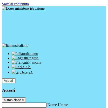
Salta al contenuto
Italiano
Italiano
English
Français
中文
عربى
Accedi
Accedi
button close
×
Nome Utente