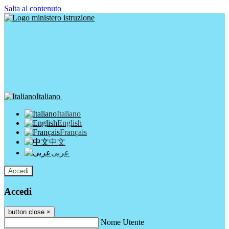
Salta al contenuto
Italiano
Italiano
English
Français
中文
عربى
Accedi
Accedi
button close
×
Nome Utente