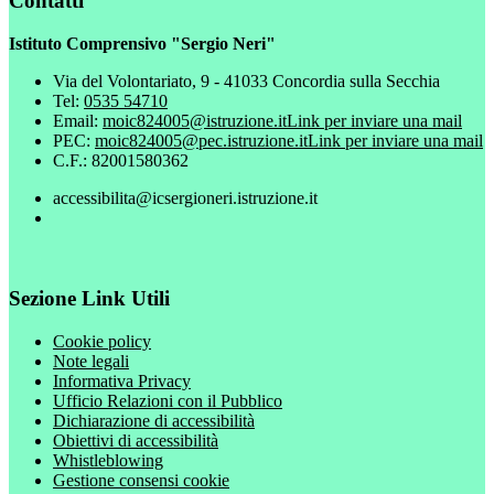
Contatti
Istituto Comprensivo "Sergio Neri"
Via del Volontariato, 9 - 41033 Concordia sulla Secchia
Tel:
0535 54710
Email:
moic824005@istruzione.it
Link per inviare una mail
PEC:
moic824005@pec.istruzione.it
Link per inviare una mail
C.F.: 82001580362
accessibilita@icsergioneri.istruzione.it
Sezione Link Utili
Cookie policy
Note legali
Informativa Privacy
Ufficio Relazioni con il Pubblico
Dichiarazione di accessibilità
Obiettivi di accessibilità
Whistleblowing
Gestione consensi cookie