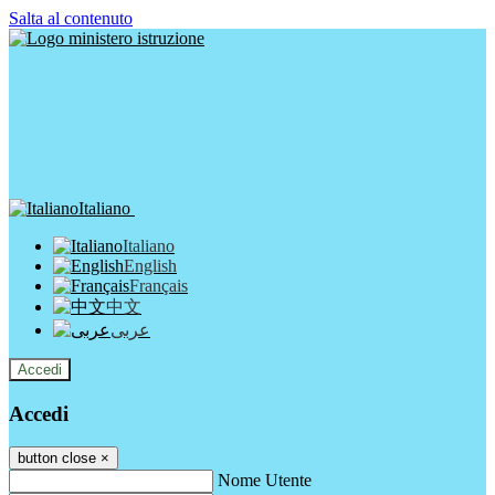
Salta al contenuto
Italiano
Italiano
English
Français
中文
عربى
Accedi
Accedi
button close
×
Nome Utente